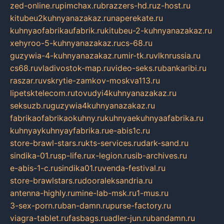
zed-online.ru
pimchax.ru
brazzers-hd.ru
z-host.ru
kitubeu2kuhnyanazakaz.ru
naperekate.ru
kuhnyaofabrikaufabrik.ru
kitubeu-2-kuhnyanazakaz.ru
xehyroo-5-kuhnyanazakaz.ru
cs-68.ru
guzywia-4-kuhnyanazakaz.ru
mir-tk.ru
vlknrussia.ru
cs68.ru
vladivostok-map.ru
video-seks.ru
bankaribi.ru
raszar.ru
vskrytie-zamkov-moskva113.ru
lipetsktelecom.ru
tovudyi4kuhnyanazakaz.ru
seksuzb.ru
guzywia4kuhnyanazakaz.ru
fabrikaofabrikaokuhny.ru
kuhnyaekuhnyaafabrika.ru
kuhnyaykuhnyayfabrika.ru
e-abis1c.ru
store-brawl-stars.ru
kts-services.ru
dark-sand.ru
sindika-01.ru
sp-life.ru
x-legion.ru
sib-archives.ru
e-abis-1-c.ru
sindika01.ru
venda-festival.ru
store-brawlstars.ru
dooraleksandria.ru
antenna-highly.ru
mine-lab-msk.ru
1-mus.ru
3-sex-porn.ru
ban-damn.ru
purse-factory.ru
viagra-tablet.ru
fasbags.ru
adler-jun.ru
bandamn.ru