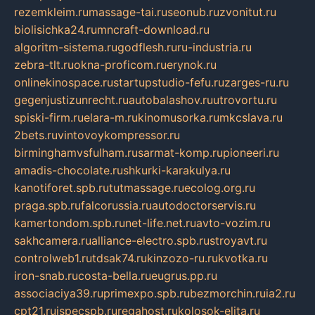
rezemkleim.ru
massage-tai.ru
seonub.ru
zvonitut.ru
biolisichka24.ru
mncraft-download.ru
algoritm-sistema.ru
godflesh.ru
ru-industria.ru
zebra-tlt.ru
okna-proficom.ru
erynok.ru
onlinekinospace.ru
startupstudio-fefu.ru
zarges-ru.ru
gegenjustizunrecht.ru
autobalashov.ru
utrovortu.ru
spiski-firm.ru
elara-m.ru
kinomusorka.ru
mkcslava.ru
2bets.ru
vintovoykompressor.ru
birminghamvsfulham.ru
sarmat-komp.ru
pioneeri.ru
amadis-chocolate.ru
shkurki-karakulya.ru
kanotiforet.spb.ru
tutmassage.ru
ecolog.org.ru
praga.spb.ru
falcorussia.ru
autodoctorservis.ru
kamertondom.spb.ru
net-life.net.ru
avto-vozim.ru
sakhcamera.ru
alliance-electro.spb.ru
stroyavt.ru
controlweb1.ru
tdsak74.ru
kinzozo-ru.ru
kvotka.ru
iron-snab.ru
costa-bella.ru
eugrus.pp.ru
associaciya39.ru
primexpo.spb.ru
bezmorchin.ru
ia2.ru
cpt21.ru
ispecspb.ru
regahost.ru
kolosok-elita.ru