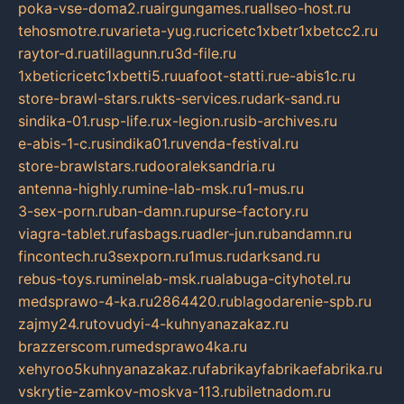
poka-vse-doma2.ru
airgungames.ru
allseo-host.ru
tehosmotre.ru
varieta-yug.ru
cricetc1xbetr1xbetcc2.ru
raytor-d.ru
atillagunn.ru
3d-file.ru
1xbeticricetc1xbetti5.ru
uafoot-statti.ru
e-abis1c.ru
store-brawl-stars.ru
kts-services.ru
dark-sand.ru
sindika-01.ru
sp-life.ru
x-legion.ru
sib-archives.ru
e-abis-1-c.ru
sindika01.ru
venda-festival.ru
store-brawlstars.ru
dooraleksandria.ru
antenna-highly.ru
mine-lab-msk.ru
1-mus.ru
3-sex-porn.ru
ban-damn.ru
purse-factory.ru
viagra-tablet.ru
fasbags.ru
adler-jun.ru
bandamn.ru
fincontech.ru
3sexporn.ru
1mus.ru
darksand.ru
rebus-toys.ru
minelab-msk.ru
alabuga-cityhotel.ru
medsprawo-4-ka.ru
2864420.ru
blagodarenie-spb.ru
zajmy24.ru
tovudyi-4-kuhnyanazakaz.ru
brazzerscom.ru
medsprawo4ka.ru
xehyroo5kuhnyanazakaz.ru
fabrikayfabrikaefabrika.ru
vskrytie-zamkov-moskva-113.ru
biletnadom.ru