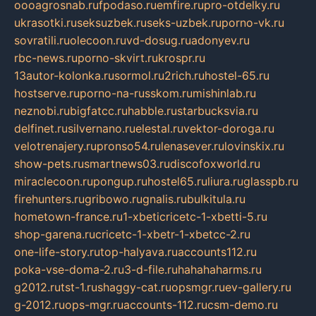
oooagrosnab.ru
fpodaso.ru
emfire.ru
pro-otdelky.ru
ukrasotki.ru
seksuzbek.ru
seks-uzbek.ru
porno-vk.ru
sovratili.ru
olecoon.ru
vd-dosug.ru
adonyev.ru
rbc-news.ru
porno-skvirt.ru
krospr.ru
13autor-kolonka.ru
sormol.ru
2rich.ru
hostel-65.ru
hostserve.ru
porno-na-russkom.ru
mishinlab.ru
neznobi.ru
bigfatcc.ru
habble.ru
starbucksvia.ru
delfinet.ru
silvernano.ru
elestal.ru
vektor-doroga.ru
velotrenajery.ru
pronso54.ru
lenasever.ru
lovinskix.ru
show-pets.ru
smartnews03.ru
discofoxworld.ru
miraclecoon.ru
pongup.ru
hostel65.ru
liura.ru
glasspb.ru
firehunters.ru
gribowo.ru
gnalis.ru
bulkitula.ru
hometown-france.ru
1-xbeticricetc-1-xbetti-5.ru
shop-garena.ru
cricetc-1-xbetr-1-xbetcc-2.ru
one-life-story.ru
top-halyava.ru
accounts112.ru
poka-vse-doma-2.ru
3-d-file.ru
hahahaharms.ru
g2012.ru
tst-1.ru
shaggy-cat.ru
opsmgr.ru
ev-gallery.ru
g-2012.ru
ops-mgr.ru
accounts-112.ru
csm-demo.ru