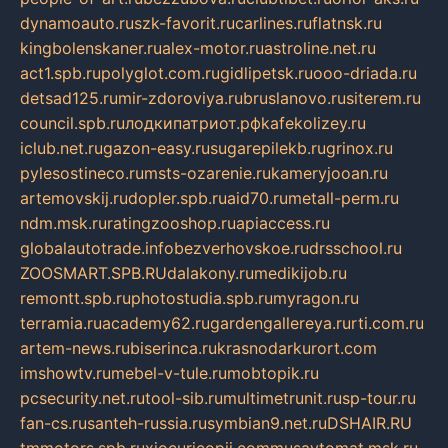
dynamoauto.ru
szk-favorit.ru
carlines.ru
flatnsk.ru
kingbolenskaner.ru
alex-motor.ru
astroline.net.ru
act1.spb.ru
polyglot.com.ru
gidlipetsk.ru
ooo-driada.ru
detsad125.ru
mir-zdoroviya.ru
bruslanovo.ru
siterem.ru
council.spb.ru
лодкипатриот.рф
kafekolizey.ru
iclub.net.ru
gazon-easy.ru
sugarepilekb.ru
grinox.ru
pylesostineco.ru
msts-ozarenie.ru
kameryjooan.ru
artemovskij.ru
dopler.spb.ru
aid70.ru
metall-perm.ru
ndm.msk.ru
ratingzooshop.ru
apiaccess.ru
globalautotrade.info
bezverhovskoe.ru
drsschool.ru
ZOOSMART.SPB.RU
dalakony.ru
medikijob.ru
remontt.spb.ru
photostudia.spb.ru
myragon.ru
terramia.ru
academy62.ru
gardengallereya.ru
rti.com.ru
artem-news.ru
biserinca.ru
krasnodarkurort.com
imshowtv.ru
mebel-v-tule.ru
mobtopik.ru
pcsecurity.net.ru
tool-sib.ru
multimetrunit.ru
sp-tour.ru
fan-cs.ru
santeh-russia.ru
symbian9.net.ru
DSHAIR.RU