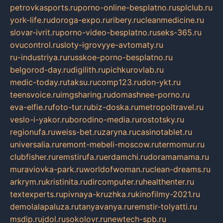
petrovkasports.ru
porno-online-besplatno.ru
splclub.ru
york-life.ru
doroga-expo.ru
ribery.ru
cleanmedicine.ru
slovar-ivrit.ru
porno-video-besplatno.ru
seks-365.ru
ovucontrol.ru
sloty-igrovyye-avtomaty.ru
ru-industriya.ru
russkoe-porno-besplatno.ru
belgorod-day.ru
digilith.ru
pichkurovlab.ru
medic-today.ru
taksu.ru
comp123.ru
don-ykt.ru
teensvoice.ru
imgsharing.ru
domashnee-porno.ru
eva-elfie.ru
foto-tur.ru
biz-doska.ru
metropoltravel.ru
veslo-i-yakor.ru
borodino-media.ru
rostotsky.ru
regionufa.ru
weiss-bet.ru
zaryna.ru
casinotablet.ru
universalia.ru
remont-mebeli-moscow.ru
termomur.ru
clubfisher.ru
remstirufa.ru
erdamchi.ru
doramamama.ru
muraviovka-park.ru
worldofwoman.ru
clean-dreams.ru
arkrym.ru
kristinita.ru
dircomputer.ru
healthenter.ru
textexperts.ru
pivnaya-kruzhka.ru
kinofilmy-2021.ru
demolalapaluza.ru
tanyavanya.ru
remstir-tolyatti.ru
msdip.ru
jdol.ru
sokolovr.ru
newtech-spb.ru