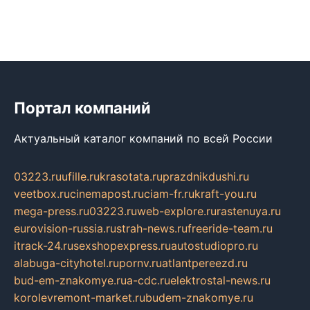
Портал компаний
Актуальный каталог компаний по всей России
03223.ru
ufille.ru
krasotata.ru
prazdnikdushi.ru
veetbox.ru
cinemapost.ru
ciam-fr.ru
kraft-you.ru
mega-press.ru
03223.ru
web-explore.ru
rastenuya.ru
eurovision-russia.ru
strah-news.ru
freeride-team.ru
itrack-24.ru
sexshopexpress.ru
autostudiopro.ru
alabuga-cityhotel.ru
pornv.ru
atlantpereezd.ru
bud-em-znakomye.ru
a-cdc.ru
elektrostal-news.ru
korolevremont-market.ru
budem-znakomye.ru