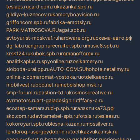
tesiaes.ru
card.com.ru
kazanka.spb.ru
gildiya-kuznecov.ru
kameryboavision.ru
griffoncom.spb.ru
fabrika-emotsiy.ru
PARK-MATROSOVA.RU
agat.spb.ru
avtoyurist-moskva1.ru
hardware.org.ru
схема-авто.рф
dg-lab.ru
angrup.ru
recruiter.spb.ru
music8.spb.ru
krsk124.ru
kubok.spb.ru
romanofforex.ru
analitikaplus.ru
spyonline.ru
zosikamery.ru
sloboda-ural.pp.ru
AUTO-COM.SU
hohota.net
alimy.ru
online-z.com
aromat-vostoka.ru
otdelkaexp.ru
mobilvest.ru
bbd.net.ru
mebelshop.msk.ru
smp-forum.ru
bastion-td.ru
kosmoscreative.ru
avrmotors.ru
art-galadesign.ru
tiffany-c.ru
ecostep-samara.ru
d-p.spb.ru
галактика73.рф
sko.com.ru
davitamebel-spb.ru
fotsis.ru
tesiaes.ru
kokoroyari.spb.ru
blesna-kazan.ru
mossilver.ru
lenderoq.ru
sergeydobrin.ru
tochkazvuka.msk.ru
people-of-art.ru
bezzubova.ru
clubtibet.ru
orior-aks.ru