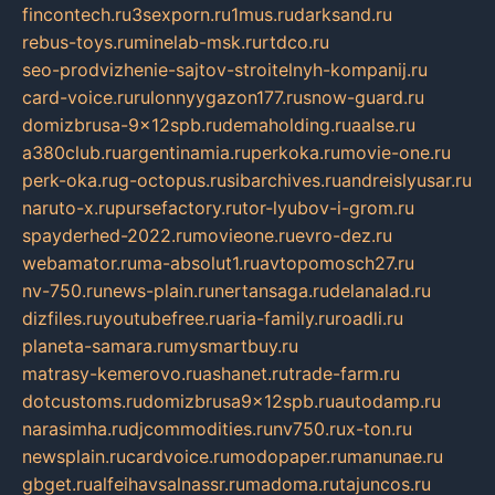
fincontech.ru
3sexporn.ru
1mus.ru
darksand.ru
rebus-toys.ru
minelab-msk.ru
rtdco.ru
seo-prodvizhenie-sajtov-stroitelnyh-kompanij.ru
card-voice.ru
rulonnyygazon177.ru
snow-guard.ru
domizbrusa-9x12spb.ru
demaholding.ru
aalse.ru
a380club.ru
argentinamia.ru
perkoka.ru
movie-one.ru
perk-oka.ru
g-octopus.ru
sibarchives.ru
andreislyusar.ru
naruto-x.ru
pursefactory.ru
tor-lyubov-i-grom.ru
spayderhed-2022.ru
movieone.ru
evro-dez.ru
webamator.ru
ma-absolut1.ru
avtopomosch27.ru
nv-750.ru
news-plain.ru
nertansaga.ru
delanalad.ru
dizfiles.ru
youtubefree.ru
aria-family.ru
roadli.ru
planeta-samara.ru
mysmartbuy.ru
matrasy-kemerovo.ru
ashanet.ru
trade-farm.ru
dotcustoms.ru
domizbrusa9x12spb.ru
autodamp.ru
narasimha.ru
djcommodities.ru
nv750.ru
x-ton.ru
newsplain.ru
cardvoice.ru
modopaper.ru
manunae.ru
gbget.ru
alfeihavsalnassr.ru
madoma.ru
tajuncos.ru