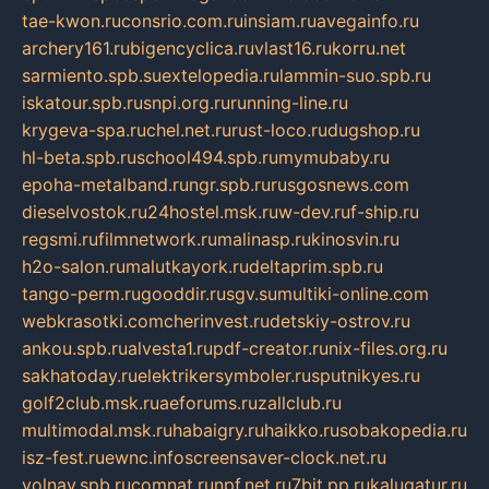
tae-kwon.ru
consrio.com.ru
insiam.ru
avegainfo.ru
archery161.ru
bigencyclica.ru
vlast16.ru
korru.net
sarmiento.spb.su
extelopedia.ru
lammin-suo.spb.ru
iskatour.spb.ru
snpi.org.ru
running-line.ru
krygeva-spa.ru
chel.net.ru
rust-loco.ru
dugshop.ru
hl-beta.spb.ru
school494.spb.ru
mymubaby.ru
epoha-metalband.ru
ngr.spb.ru
rusgosnews.com
dieselvostok.ru
24hostel.msk.ru
w-dev.ru
f-ship.ru
regsmi.ru
filmnetwork.ru
malinasp.ru
kinosvin.ru
h2o-salon.ru
malutkayork.ru
deltaprim.spb.ru
tango-perm.ru
gooddir.ru
sgv.su
multiki-online.com
webkrasotki.com
cherinvest.ru
detskiy-ostrov.ru
ankou.spb.ru
alvesta1.ru
pdf-creator.ru
nix-files.org.ru
sakhatoday.ru
elektrikersymboler.ru
sputnikyes.ru
golf2club.msk.ru
aeforums.ru
zallclub.ru
multimodal.msk.ru
habaigry.ru
haikko.ru
sobakopedia.ru
isz-fest.ru
ewnc.info
screensaver-clock.net.ru
volnav.spb.ru
comnat.ru
npf.net.ru
7bit.pp.ru
kalugatur.ru