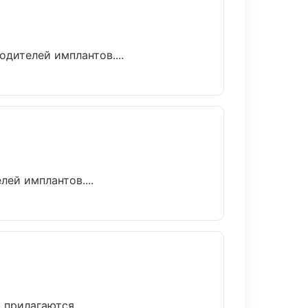
дителей имплантов....
ей имплантов....
прилагаются....