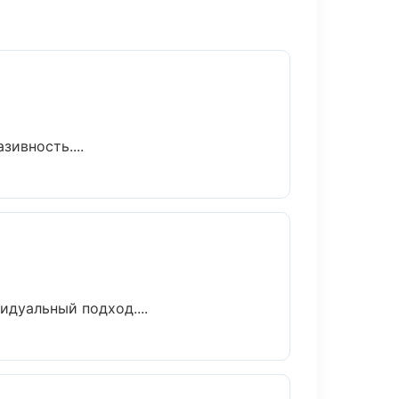
ивность....
идуальный подход....