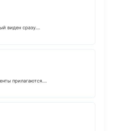
й виден сразу....
нты прилагаются....