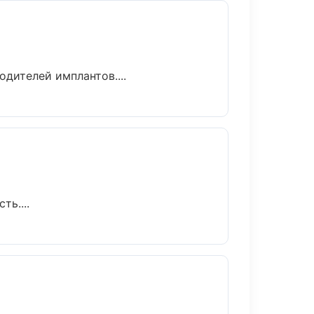
дителей имплантов....
ь....