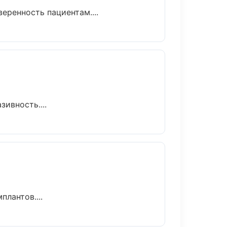
еренность пациентам....
ивность....
лантов....