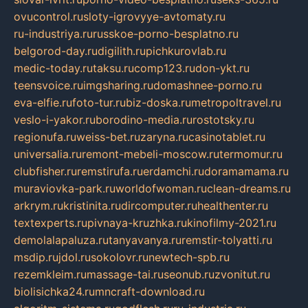
ovucontrol.ru
sloty-igrovyye-avtomaty.ru
ru-industriya.ru
russkoe-porno-besplatno.ru
belgorod-day.ru
digilith.ru
pichkurovlab.ru
medic-today.ru
taksu.ru
comp123.ru
don-ykt.ru
teensvoice.ru
imgsharing.ru
domashnee-porno.ru
eva-elfie.ru
foto-tur.ru
biz-doska.ru
metropoltravel.ru
veslo-i-yakor.ru
borodino-media.ru
rostotsky.ru
regionufa.ru
weiss-bet.ru
zaryna.ru
casinotablet.ru
universalia.ru
remont-mebeli-moscow.ru
termomur.ru
clubfisher.ru
remstirufa.ru
erdamchi.ru
doramamama.ru
muraviovka-park.ru
worldofwoman.ru
clean-dreams.ru
arkrym.ru
kristinita.ru
dircomputer.ru
healthenter.ru
textexperts.ru
pivnaya-kruzhka.ru
kinofilmy-2021.ru
demolalapaluza.ru
tanyavanya.ru
remstir-tolyatti.ru
msdip.ru
jdol.ru
sokolovr.ru
newtech-spb.ru
rezemkleim.ru
massage-tai.ru
seonub.ru
zvonitut.ru
biolisichka24.ru
mncraft-download.ru