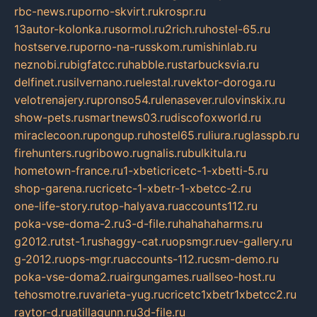
rbc-news.ru
porno-skvirt.ru
krospr.ru
13autor-kolonka.ru
sormol.ru
2rich.ru
hostel-65.ru
hostserve.ru
porno-na-russkom.ru
mishinlab.ru
neznobi.ru
bigfatcc.ru
habble.ru
starbucksvia.ru
delfinet.ru
silvernano.ru
elestal.ru
vektor-doroga.ru
velotrenajery.ru
pronso54.ru
lenasever.ru
lovinskix.ru
show-pets.ru
smartnews03.ru
discofoxworld.ru
miraclecoon.ru
pongup.ru
hostel65.ru
liura.ru
glasspb.ru
firehunters.ru
gribowo.ru
gnalis.ru
bulkitula.ru
hometown-france.ru
1-xbeticricetc-1-xbetti-5.ru
shop-garena.ru
cricetc-1-xbetr-1-xbetcc-2.ru
one-life-story.ru
top-halyava.ru
accounts112.ru
poka-vse-doma-2.ru
3-d-file.ru
hahahaharms.ru
g2012.ru
tst-1.ru
shaggy-cat.ru
opsmgr.ru
ev-gallery.ru
g-2012.ru
ops-mgr.ru
accounts-112.ru
csm-demo.ru
poka-vse-doma2.ru
airgungames.ru
allseo-host.ru
tehosmotre.ru
varieta-yug.ru
cricetc1xbetr1xbetcc2.ru
raytor-d.ru
atillagunn.ru
3d-file.ru