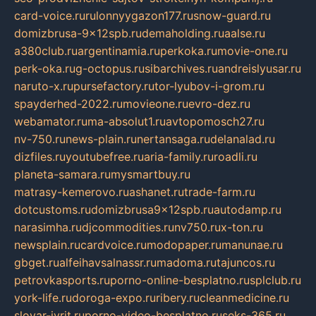
card-voice.ru
rulonnyygazon177.ru
snow-guard.ru
domizbrusa-9x12spb.ru
demaholding.ru
aalse.ru
a380club.ru
argentinamia.ru
perkoka.ru
movie-one.ru
perk-oka.ru
g-octopus.ru
sibarchives.ru
andreislyusar.ru
naruto-x.ru
pursefactory.ru
tor-lyubov-i-grom.ru
spayderhed-2022.ru
movieone.ru
evro-dez.ru
webamator.ru
ma-absolut1.ru
avtopomosch27.ru
nv-750.ru
news-plain.ru
nertansaga.ru
delanalad.ru
dizfiles.ru
youtubefree.ru
aria-family.ru
roadli.ru
planeta-samara.ru
mysmartbuy.ru
matrasy-kemerovo.ru
ashanet.ru
trade-farm.ru
dotcustoms.ru
domizbrusa9x12spb.ru
autodamp.ru
narasimha.ru
djcommodities.ru
nv750.ru
x-ton.ru
newsplain.ru
cardvoice.ru
modopaper.ru
manunae.ru
gbget.ru
alfeihavsalnassr.ru
madoma.ru
tajuncos.ru
petrovkasports.ru
porno-online-besplatno.ru
splclub.ru
york-life.ru
doroga-expo.ru
ribery.ru
cleanmedicine.ru
slovar-ivrit.ru
porno-video-besplatno.ru
seks-365.ru