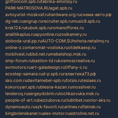
griffoncom.spb.ru
fabrika-emotsiy.ru
PARK-MATROSOVA.RU
agat.spb.ru
avtoyurist-moskva1.ru
hardware.org.ru
схема-авто.рф
dg-lab.ru
angrup.ru
recruiter.spb.ru
music8.spb.ru
krsk124.ru
kubok.spb.ru
romanofforex.ru
analitikaplus.ru
spyonline.ru
zosikamery.ru
sloboda-ural.pp.ru
AUTO-COM.SU
hohota.net
alimy.ru
online-z.com
aromat-vostoka.ru
otdelkaexp.ru
mobilvest.ru
bbd.net.ru
mebelshop.msk.ru
smp-forum.ru
bastion-td.ru
kosmoscreative.ru
avrmotors.ru
art-galadesign.ru
tiffany-c.ru
ecostep-samara.ru
d-p.spb.ru
галактика73.рф
sko.com.ru
davitamebel-spb.ru
fotsis.ru
tesiaes.ru
kokoroyari.spb.ru
blesna-kazan.ru
mossilver.ru
lenderoq.ru
sergeydobrin.ru
tochkazvuka.msk.ru
people-of-art.ru
bezzubova.ru
clubtibet.ru
orior-aks.ru
dynamoauto.ru
szk-favorit.ru
carlines.ru
flatnsk.ru
kingbolenskaner.ru
alex-motor.ru
astroline.net.ru