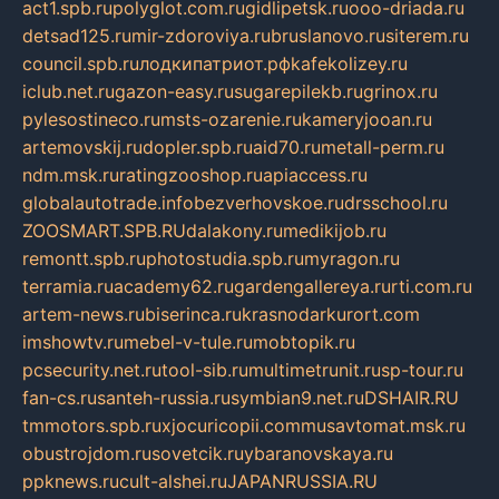
act1.spb.ru
polyglot.com.ru
gidlipetsk.ru
ooo-driada.ru
detsad125.ru
mir-zdoroviya.ru
bruslanovo.ru
siterem.ru
council.spb.ru
лодкипатриот.рф
kafekolizey.ru
iclub.net.ru
gazon-easy.ru
sugarepilekb.ru
grinox.ru
pylesostineco.ru
msts-ozarenie.ru
kameryjooan.ru
artemovskij.ru
dopler.spb.ru
aid70.ru
metall-perm.ru
ndm.msk.ru
ratingzooshop.ru
apiaccess.ru
globalautotrade.info
bezverhovskoe.ru
drsschool.ru
ZOOSMART.SPB.RU
dalakony.ru
medikijob.ru
remontt.spb.ru
photostudia.spb.ru
myragon.ru
terramia.ru
academy62.ru
gardengallereya.ru
rti.com.ru
artem-news.ru
biserinca.ru
krasnodarkurort.com
imshowtv.ru
mebel-v-tule.ru
mobtopik.ru
pcsecurity.net.ru
tool-sib.ru
multimetrunit.ru
sp-tour.ru
fan-cs.ru
santeh-russia.ru
symbian9.net.ru
DSHAIR.RU
tmmotors.spb.ru
xjocuricopii.com
musavtomat.msk.ru
obustrojdom.ru
sovetcik.ru
ybaranovskaya.ru
ppknews.ru
cult-alshei.ru
JAPANRUSSIA.RU