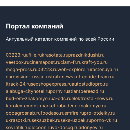
Портал компаний
Актуальный каталог компаний по всей России
03223.ru
ufille.ru
krasotata.ru
prazdnikdushi.ru
veetbox.ru
cinemapost.ru
ciam-fr.ru
kraft-you.ru
mega-press.ru
03223.ru
web-explore.ru
rastenuya.ru
eurovision-russia.ru
strah-news.ru
freeride-team.ru
itrack-24.ru
sexshopexpress.ru
autostudiopro.ru
alabuga-cityhotel.ru
pornv.ru
atlantpereezd.ru
bud-em-znakomye.ru
a-cdc.ru
elektrostal-news.ru
korolevremont-market.ru
budem-znakomye.ru
oooagrosnab.ru
fpodaso.ru
emfire.ru
pro-otdelky.ru
ukrasotki.ru
seksuzbek.ru
seks-uzbek.ru
porno-vk.ru
sovratili.ru
olecoon.ru
vd-dosug.ru
adonyev.ru