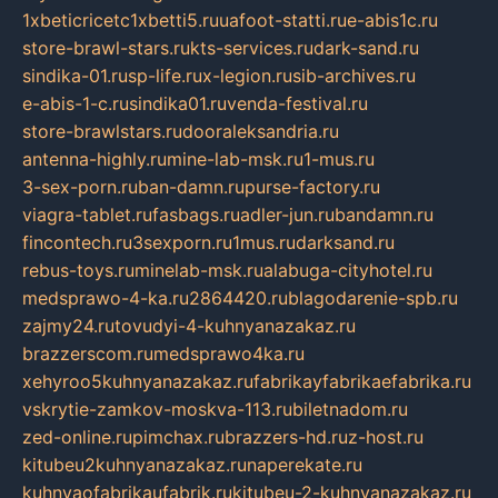
1xbeticricetc1xbetti5.ru
uafoot-statti.ru
e-abis1c.ru
store-brawl-stars.ru
kts-services.ru
dark-sand.ru
sindika-01.ru
sp-life.ru
x-legion.ru
sib-archives.ru
e-abis-1-c.ru
sindika01.ru
venda-festival.ru
store-brawlstars.ru
dooraleksandria.ru
antenna-highly.ru
mine-lab-msk.ru
1-mus.ru
3-sex-porn.ru
ban-damn.ru
purse-factory.ru
viagra-tablet.ru
fasbags.ru
adler-jun.ru
bandamn.ru
fincontech.ru
3sexporn.ru
1mus.ru
darksand.ru
rebus-toys.ru
minelab-msk.ru
alabuga-cityhotel.ru
medsprawo-4-ka.ru
2864420.ru
blagodarenie-spb.ru
zajmy24.ru
tovudyi-4-kuhnyanazakaz.ru
brazzerscom.ru
medsprawo4ka.ru
xehyroo5kuhnyanazakaz.ru
fabrikayfabrikaefabrika.ru
vskrytie-zamkov-moskva-113.ru
biletnadom.ru
zed-online.ru
pimchax.ru
brazzers-hd.ru
z-host.ru
kitubeu2kuhnyanazakaz.ru
naperekate.ru
kuhnyaofabrikaufabrik.ru
kitubeu-2-kuhnyanazakaz.ru