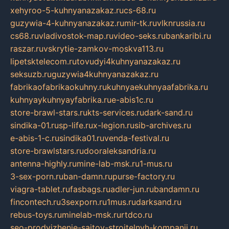
xehyroo-5-kuhnyanazakaz.ru
cs-68.ru
guzywia-4-kuhnyanazakaz.ru
mir-tk.ru
vlknrussia.ru
cs68.ru
vladivostok-map.ru
video-seks.ru
bankaribi.ru
raszar.ru
vskrytie-zamkov-moskva113.ru
lipetsktelecom.ru
tovudyi4kuhnyanazakaz.ru
seksuzb.ru
guzywia4kuhnyanazakaz.ru
fabrikaofabrikaokuhny.ru
kuhnyaekuhnyaafabrika.ru
kuhnyaykuhnyayfabrika.ru
e-abis1c.ru
store-brawl-stars.ru
kts-services.ru
dark-sand.ru
sindika-01.ru
sp-life.ru
x-legion.ru
sib-archives.ru
e-abis-1-c.ru
sindika01.ru
venda-festival.ru
store-brawlstars.ru
dooraleksandria.ru
antenna-highly.ru
mine-lab-msk.ru
1-mus.ru
3-sex-porn.ru
ban-damn.ru
purse-factory.ru
viagra-tablet.ru
fasbags.ru
adler-jun.ru
bandamn.ru
fincontech.ru
3sexporn.ru
1mus.ru
darksand.ru
rebus-toys.ru
minelab-msk.ru
rtdco.ru
seo-prodvizhenie-sajtov-stroitelnyh-kompanij.ru