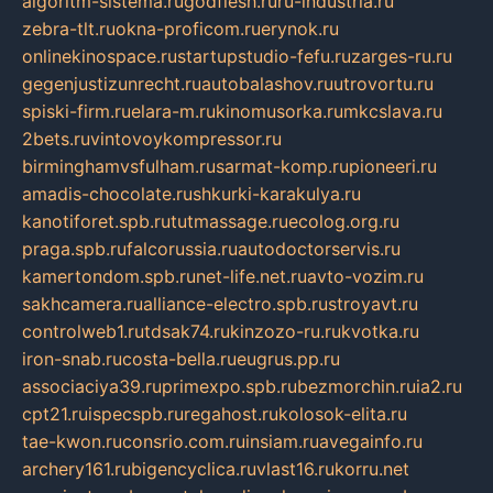
algoritm-sistema.ru
godflesh.ru
ru-industria.ru
zebra-tlt.ru
okna-proficom.ru
erynok.ru
onlinekinospace.ru
startupstudio-fefu.ru
zarges-ru.ru
gegenjustizunrecht.ru
autobalashov.ru
utrovortu.ru
spiski-firm.ru
elara-m.ru
kinomusorka.ru
mkcslava.ru
2bets.ru
vintovoykompressor.ru
birminghamvsfulham.ru
sarmat-komp.ru
pioneeri.ru
amadis-chocolate.ru
shkurki-karakulya.ru
kanotiforet.spb.ru
tutmassage.ru
ecolog.org.ru
praga.spb.ru
falcorussia.ru
autodoctorservis.ru
kamertondom.spb.ru
net-life.net.ru
avto-vozim.ru
sakhcamera.ru
alliance-electro.spb.ru
stroyavt.ru
controlweb1.ru
tdsak74.ru
kinzozo-ru.ru
kvotka.ru
iron-snab.ru
costa-bella.ru
eugrus.pp.ru
associaciya39.ru
primexpo.spb.ru
bezmorchin.ru
ia2.ru
cpt21.ru
ispecspb.ru
regahost.ru
kolosok-elita.ru
tae-kwon.ru
consrio.com.ru
insiam.ru
avegainfo.ru
archery161.ru
bigencyclica.ru
vlast16.ru
korru.net