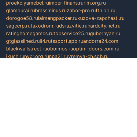
proekciyamebel.ru
imper-finans.ru
rim.org.ru
glamourai.ru
brassminus.ru
zabor-pro.ru
ftn.pp.ru
dorogoe58.ru
laimengpacker.ru
kuzova-zapchasti.ru
sageerp.ru
taxodrom.ru
dsrazvitie.ru
hardcity.net.ru
ratinghomegames.ru
topservice25.ru
gubernyan.ru
gtglasslined.ru
ii4.ru
tssport.spb.ru
andorra24.com
blackwallstreet.ru
oboimos.ru
optim-doors.com.ru
ikuch.ru
nycr.org.ru
npa21.ru
vremya-ch.spb.ru
desert000.ru
ivtorgi.ru
ifiori.ru
catalog-statei.ru
dcv.org.ru
spetsmaster174.ru
ipkameryhiseeu.ru
dum26.ru
ruspol.spb.ru
fr-opendp.ru
kam-solnyshko.ru
cheyenne-arapaho.ru
sevzapmetal.spb.ru
ted-lapidus.spb.ru
parasite-eliminator.ru
sigma-complete.ru
modernworld.ru
dama-moda.ru
eholot-group.ru
sk-nvkz.ru
DRONGOLD.RU
democratia2.ru
i-farmer.ru
mass-sport.org
jablonex.spb.ru
bookmess.ru
linkword.ru
refineua.com.ru
cs-spec.net.ru
altay-mebel.ru