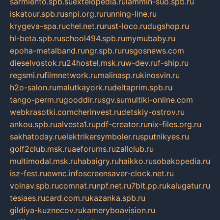
sarmiento.spb.su
extelopedia.ru
lammin-suo.spb.ru
iskatour.spb.ru
snpi.org.ru
running-line.ru
krygeva-spa.ru
chel.net.ru
rust-loco.ru
dugshop.ru
hl-beta.spb.ru
school494.spb.ru
mymubaby.ru
epoha-metalband.ru
ngr.spb.ru
rusgosnews.com
dieselvostok.ru
24hostel.msk.ru
w-dev.ru
f-ship.ru
regsmi.ru
filmnetwork.ru
malinasp.ru
kinosvin.ru
h2o-salon.ru
malutkayork.ru
deltaprim.spb.ru
tango-perm.ru
gooddir.ru
sgv.su
multiki-online.com
webkrasotki.com
cherinvest.ru
detskiy-ostrov.ru
ankou.spb.ru
alvesta1.ru
pdf-creator.ru
nix-files.org.ru
sakhatoday.ru
elektrikersymboler.ru
sputnikyes.ru
golf2club.msk.ru
aeforums.ru
zallclub.ru
multimodal.msk.ru
habaigry.ru
haikko.ru
sobakopedia.ru
isz-fest.ru
ewnc.info
screensaver-clock.net.ru
volnav.spb.ru
comnat.ru
npf.net.ru
7bit.pp.ru
kalugatur.ru
tesiaes.ru
card.com.ru
kazanka.spb.ru
gildiya-kuznecov.ru
kameryboavision.ru