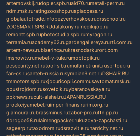
artemovskij.ru
dopler.spb.ru
aid70.ru
metall-perm.ru
ndm.msk.ru
ratingzooshop.ru
apiaccess.ru
globalautotrade.info
bezverhovskoe.ru
drsschool.ru
ZOOSMART.SPB.RU
dalakony.ru
medikijob.ru
remontt.spb.ru
photostudia.spb.ru
myragon.ru
terramia.ru
academy62.ru
gardengallereya.ru
rti.com.ru
artem-news.ru
biserinca.ru
krasnodarkurort.com
imshowtv.ru
mebel-v-tule.ru
mobtopik.ru
pcsecurity.net.ru
tool-sib.ru
multimetrunit.ru
sp-tour.ru
fan-cs.ru
santeh-russia.ru
symbian9.net.ru
DSHAIR.RU
tmmotors.spb.ru
xjocuricopii.com
musavtomat.msk.ru
obustrojdom.ru
sovetcik.ru
ybaranovskaya.ru
ppknews.ru
cult-alshei.ru
JAPANRUSSIA.RU
proekciyamebel.ru
imper-finans.ru
rim.org.ru
glamourai.ru
brassminus.ru
zabor-pro.ru
ftn.pp.ru
dorogoe58.ru
laimengpacker.ru
kuzova-zapchasti.ru
sageerp.ru
taxodrom.ru
dsrazvitie.ru
hardcity.net.ru
ratinghomegames.ru
topservice25.ru
gubernyan.ru