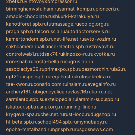
2bets.ru
vintovoykompressor.ru
birminghamvsfulham.ru
sarmat-komp.ru
pioneeri.ru
amadis-chocolate.ru
shkurki-karakulya.ru
kanotiforet.spb.ru
tutmassage.ru
ecolog.org.ru
praga.spb.ru
falcorussia.ru
autodoctorservis.ru
kamertondom.spb.ru
net-life.net.ru
avto-vozim.ru
sakhcamera.ru
alliance-electro.spb.ru
stroyavt.ru
controlweb1.ru
tdsak74.ru
kinzozo-ru.ru
kvotka.ru
iron-snab.ru
costa-bella.ru
eugrus.pp.ru
associaciya39.ru
primexpo.spb.ru
bezmorchin.ru
ia2.ru
cpt21.ru
ispecspb.ru
regahost.ru
kolosok-elita.ru
tae-kwon.ru
consrio.com.ru
insiam.ru
avegainfo.ru
archery161.ru
bigencyclica.ru
vlast16.ru
korru.net
sarmiento.spb.su
extelopedia.ru
lammin-suo.spb.ru
iskatour.spb.ru
snpi.org.ru
running-line.ru
krygeva-spa.ru
chel.net.ru
rust-loco.ru
dugshop.ru
hl-beta.spb.ru
school494.spb.ru
mymubaby.ru
epoha-metalband.ru
ngr.spb.ru
rusgosnews.com