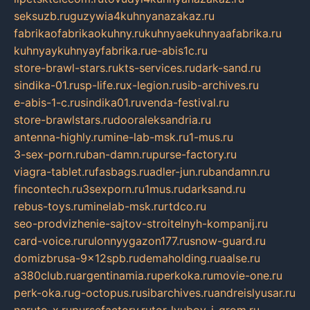
seksuzb.ru
guzywia4kuhnyanazakaz.ru
fabrikaofabrikaokuhny.ru
kuhnyaekuhnyaafabrika.ru
kuhnyaykuhnyayfabrika.ru
e-abis1c.ru
store-brawl-stars.ru
kts-services.ru
dark-sand.ru
sindika-01.ru
sp-life.ru
x-legion.ru
sib-archives.ru
e-abis-1-c.ru
sindika01.ru
venda-festival.ru
store-brawlstars.ru
dooraleksandria.ru
antenna-highly.ru
mine-lab-msk.ru
1-mus.ru
3-sex-porn.ru
ban-damn.ru
purse-factory.ru
viagra-tablet.ru
fasbags.ru
adler-jun.ru
bandamn.ru
fincontech.ru
3sexporn.ru
1mus.ru
darksand.ru
rebus-toys.ru
minelab-msk.ru
rtdco.ru
seo-prodvizhenie-sajtov-stroitelnyh-kompanij.ru
card-voice.ru
rulonnyygazon177.ru
snow-guard.ru
domizbrusa-9x12spb.ru
demaholding.ru
aalse.ru
a380club.ru
argentinamia.ru
perkoka.ru
movie-one.ru
perk-oka.ru
g-octopus.ru
sibarchives.ru
andreislyusar.ru