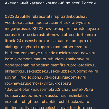
Актуальный каталог компаний по всей России
03223.ru
ufille.ru
krasotata.ru
prazdnikdushi.ru
veetbox.ru
cinemapost.ru
ciam-fr.ru
kraft-you.ru
mega-press.ru
03223.ru
web-explore.ru
rastenuya.ru
eurovision-russia.ru
strah-news.ru
freeride-team.ru
itrack-24.ru
sexshopexpress.ru
autostudiopro.ru
alabuga-cityhotel.ru
pornv.ru
atlantpereezd.ru
bud-em-znakomye.ru
a-cdc.ru
elektrostal-news.ru
korolevremont-market.ru
budem-znakomye.ru
oooagrosnab.ru
fpodaso.ru
emfire.ru
pro-otdelky.ru
ukrasotki.ru
seksuzbek.ru
seks-uzbek.ru
porno-vk.ru
sovratili.ru
olecoon.ru
vd-dosug.ru
adonyev.ru
rbc-news.ru
porno-skvirt.ru
krospr.ru
13autor-kolonka.ru
sormol.ru
2rich.ru
hostel-65.ru
hostserve.ru
porno-na-russkom.ru
mishinlab.ru
neznobi.ru
bigfatcc.ru
habble.ru
starbucksvia.ru
delfinet.ru
silvernano.ru
elestal.ru
vektor-doroga.ru