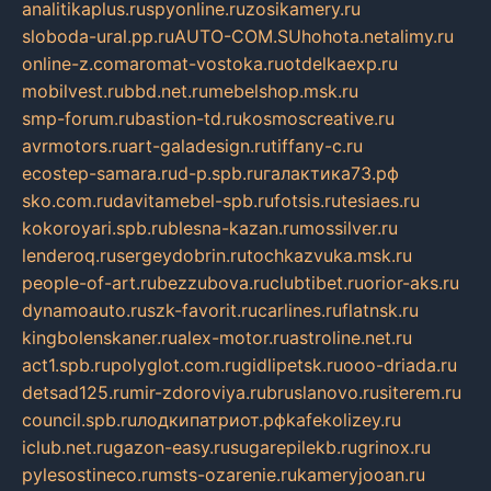
analitikaplus.ru
spyonline.ru
zosikamery.ru
sloboda-ural.pp.ru
AUTO-COM.SU
hohota.net
alimy.ru
online-z.com
aromat-vostoka.ru
otdelkaexp.ru
mobilvest.ru
bbd.net.ru
mebelshop.msk.ru
smp-forum.ru
bastion-td.ru
kosmoscreative.ru
avrmotors.ru
art-galadesign.ru
tiffany-c.ru
ecostep-samara.ru
d-p.spb.ru
галактика73.рф
sko.com.ru
davitamebel-spb.ru
fotsis.ru
tesiaes.ru
kokoroyari.spb.ru
blesna-kazan.ru
mossilver.ru
lenderoq.ru
sergeydobrin.ru
tochkazvuka.msk.ru
people-of-art.ru
bezzubova.ru
clubtibet.ru
orior-aks.ru
dynamoauto.ru
szk-favorit.ru
carlines.ru
flatnsk.ru
kingbolenskaner.ru
alex-motor.ru
astroline.net.ru
act1.spb.ru
polyglot.com.ru
gidlipetsk.ru
ooo-driada.ru
detsad125.ru
mir-zdoroviya.ru
bruslanovo.ru
siterem.ru
council.spb.ru
лодкипатриот.рф
kafekolizey.ru
iclub.net.ru
gazon-easy.ru
sugarepilekb.ru
grinox.ru
pylesostineco.ru
msts-ozarenie.ru
kameryjooan.ru