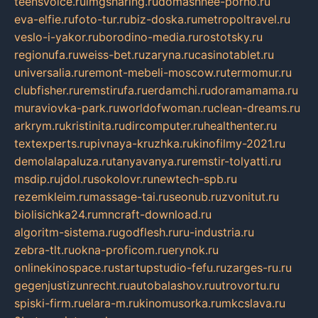
teensvoice.ru
imgsharing.ru
domashnee-porno.ru
eva-elfie.ru
foto-tur.ru
biz-doska.ru
metropoltravel.ru
veslo-i-yakor.ru
borodino-media.ru
rostotsky.ru
regionufa.ru
weiss-bet.ru
zaryna.ru
casinotablet.ru
universalia.ru
remont-mebeli-moscow.ru
termomur.ru
clubfisher.ru
remstirufa.ru
erdamchi.ru
doramamama.ru
muraviovka-park.ru
worldofwoman.ru
clean-dreams.ru
arkrym.ru
kristinita.ru
dircomputer.ru
healthenter.ru
textexperts.ru
pivnaya-kruzhka.ru
kinofilmy-2021.ru
demolalapaluza.ru
tanyavanya.ru
remstir-tolyatti.ru
msdip.ru
jdol.ru
sokolovr.ru
newtech-spb.ru
rezemkleim.ru
massage-tai.ru
seonub.ru
zvonitut.ru
biolisichka24.ru
mncraft-download.ru
algoritm-sistema.ru
godflesh.ru
ru-industria.ru
zebra-tlt.ru
okna-proficom.ru
erynok.ru
onlinekinospace.ru
startupstudio-fefu.ru
zarges-ru.ru
gegenjustizunrecht.ru
autobalashov.ru
utrovortu.ru
spiski-firm.ru
elara-m.ru
kinomusorka.ru
mkcslava.ru