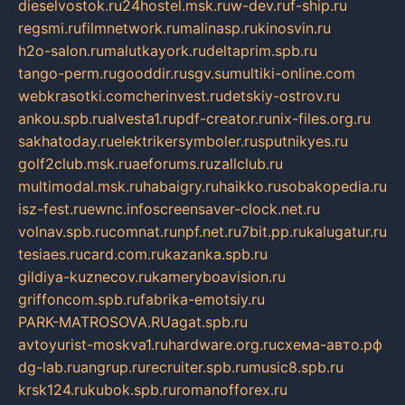
dieselvostok.ru
24hostel.msk.ru
w-dev.ru
f-ship.ru
regsmi.ru
filmnetwork.ru
malinasp.ru
kinosvin.ru
h2o-salon.ru
malutkayork.ru
deltaprim.spb.ru
tango-perm.ru
gooddir.ru
sgv.su
multiki-online.com
webkrasotki.com
cherinvest.ru
detskiy-ostrov.ru
ankou.spb.ru
alvesta1.ru
pdf-creator.ru
nix-files.org.ru
sakhatoday.ru
elektrikersymboler.ru
sputnikyes.ru
golf2club.msk.ru
aeforums.ru
zallclub.ru
multimodal.msk.ru
habaigry.ru
haikko.ru
sobakopedia.ru
isz-fest.ru
ewnc.info
screensaver-clock.net.ru
volnav.spb.ru
comnat.ru
npf.net.ru
7bit.pp.ru
kalugatur.ru
tesiaes.ru
card.com.ru
kazanka.spb.ru
gildiya-kuznecov.ru
kameryboavision.ru
griffoncom.spb.ru
fabrika-emotsiy.ru
PARK-MATROSOVA.RU
agat.spb.ru
avtoyurist-moskva1.ru
hardware.org.ru
схема-авто.рф
dg-lab.ru
angrup.ru
recruiter.spb.ru
music8.spb.ru
krsk124.ru
kubok.spb.ru
romanofforex.ru