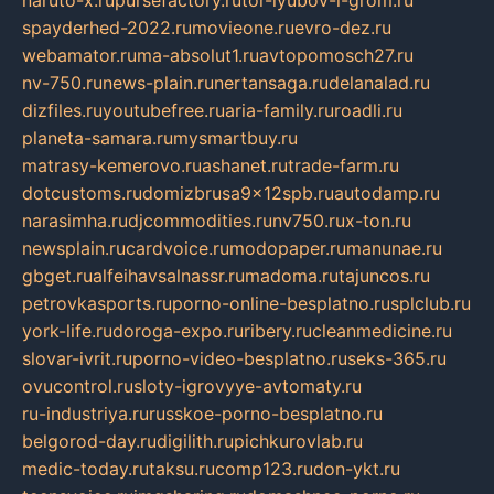
naruto-x.ru
pursefactory.ru
tor-lyubov-i-grom.ru
spayderhed-2022.ru
movieone.ru
evro-dez.ru
webamator.ru
ma-absolut1.ru
avtopomosch27.ru
nv-750.ru
news-plain.ru
nertansaga.ru
delanalad.ru
dizfiles.ru
youtubefree.ru
aria-family.ru
roadli.ru
planeta-samara.ru
mysmartbuy.ru
matrasy-kemerovo.ru
ashanet.ru
trade-farm.ru
dotcustoms.ru
domizbrusa9x12spb.ru
autodamp.ru
narasimha.ru
djcommodities.ru
nv750.ru
x-ton.ru
newsplain.ru
cardvoice.ru
modopaper.ru
manunae.ru
gbget.ru
alfeihavsalnassr.ru
madoma.ru
tajuncos.ru
petrovkasports.ru
porno-online-besplatno.ru
splclub.ru
york-life.ru
doroga-expo.ru
ribery.ru
cleanmedicine.ru
slovar-ivrit.ru
porno-video-besplatno.ru
seks-365.ru
ovucontrol.ru
sloty-igrovyye-avtomaty.ru
ru-industriya.ru
russkoe-porno-besplatno.ru
belgorod-day.ru
digilith.ru
pichkurovlab.ru
medic-today.ru
taksu.ru
comp123.ru
don-ykt.ru