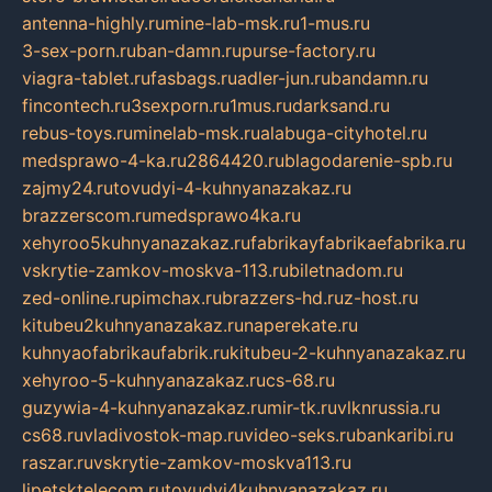
antenna-highly.ru
mine-lab-msk.ru
1-mus.ru
3-sex-porn.ru
ban-damn.ru
purse-factory.ru
viagra-tablet.ru
fasbags.ru
adler-jun.ru
bandamn.ru
fincontech.ru
3sexporn.ru
1mus.ru
darksand.ru
rebus-toys.ru
minelab-msk.ru
alabuga-cityhotel.ru
medsprawo-4-ka.ru
2864420.ru
blagodarenie-spb.ru
zajmy24.ru
tovudyi-4-kuhnyanazakaz.ru
brazzerscom.ru
medsprawo4ka.ru
xehyroo5kuhnyanazakaz.ru
fabrikayfabrikaefabrika.ru
vskrytie-zamkov-moskva-113.ru
biletnadom.ru
zed-online.ru
pimchax.ru
brazzers-hd.ru
z-host.ru
kitubeu2kuhnyanazakaz.ru
naperekate.ru
kuhnyaofabrikaufabrik.ru
kitubeu-2-kuhnyanazakaz.ru
xehyroo-5-kuhnyanazakaz.ru
cs-68.ru
guzywia-4-kuhnyanazakaz.ru
mir-tk.ru
vlknrussia.ru
cs68.ru
vladivostok-map.ru
video-seks.ru
bankaribi.ru
raszar.ru
vskrytie-zamkov-moskva113.ru
lipetsktelecom.ru
tovudyi4kuhnyanazakaz.ru