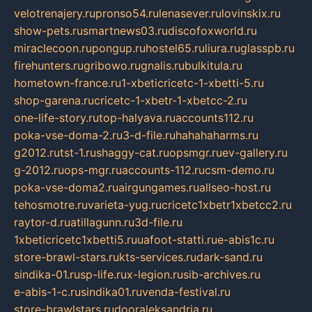
velotrenajery.ru
pronso54.ru
lenasever.ru
lovinskix.ru
show-pets.ru
smartnews03.ru
discofoxworld.ru
miraclecoon.ru
pongup.ru
hostel65.ru
liura.ru
glasspb.ru
firehunters.ru
gribowo.ru
gnalis.ru
bulkitula.ru
hometown-france.ru
1-xbeticricetc-1-xbetti-5.ru
shop-garena.ru
cricetc-1-xbetr-1-xbetcc-2.ru
one-life-story.ru
top-halyava.ru
accounts112.ru
poka-vse-doma-2.ru
3-d-file.ru
hahahaharms.ru
g2012.ru
tst-1.ru
shaggy-cat.ru
opsmgr.ru
ev-gallery.ru
g-2012.ru
ops-mgr.ru
accounts-112.ru
csm-demo.ru
poka-vse-doma2.ru
airgungames.ru
allseo-host.ru
tehosmotre.ru
varieta-yug.ru
cricetc1xbetr1xbetcc2.ru
raytor-d.ru
atillagunn.ru
3d-file.ru
1xbeticricetc1xbetti5.ru
uafoot-statti.ru
e-abis1c.ru
store-brawl-stars.ru
kts-services.ru
dark-sand.ru
sindika-01.ru
sp-life.ru
x-legion.ru
sib-archives.ru
e-abis-1-c.ru
sindika01.ru
venda-festival.ru
store-brawlstars.ru
dooraleksandria.ru