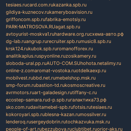
tesiaes.ru
card.com.ru
kazanka.spb.ru
gildiya-kuznecov.ru
kameryboavision.ru
griffoncom.spb.ru
fabrika-emotsiy.ru
PARK-MATROSOVA.RU
agat.spb.ru
avtoyurist-moskva1.ru
hardware.org.ru
схема-авто.рф
dg-lab.ru
angrup.ru
recruiter.spb.ru
music8.spb.ru
krsk124.ru
kubok.spb.ru
romanofforex.ru
analitikaplus.ru
spyonline.ru
zosikamery.ru
sloboda-ural.pp.ru
AUTO-COM.SU
hohota.net
alimy.ru
online-z.com
aromat-vostoka.ru
otdelkaexp.ru
mobilvest.ru
bbd.net.ru
mebelshop.msk.ru
smp-forum.ru
bastion-td.ru
kosmoscreative.ru
avrmotors.ru
art-galadesign.ru
tiffany-c.ru
ecostep-samara.ru
d-p.spb.ru
галактика73.рф
sko.com.ru
davitamebel-spb.ru
fotsis.ru
tesiaes.ru
kokoroyari.spb.ru
blesna-kazan.ru
mossilver.ru
lenderoq.ru
sergeydobrin.ru
tochkazvuka.msk.ru
people-of-art.ru
bezzubova.ru
clubtibet.ru
orior-aks.ru