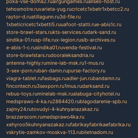
poka-vse-doma2.ru
airgungames.ru
allseo-host.ru
tehosmotre.ru
varieta-yug.ru
cricetc1xbetr1xbetcc2.ru
raytor-d.ru
atillagunn.ru
3d-file.ru
1xbeticricetc1xbetti5.ru
uafoot-statti.ru
e-abis1c.ru
store-brawl-stars.ru
kts-services.ru
dark-sand.ru
sindika-01.ru
sp-life.ru
x-legion.ru
sib-archives.ru
e-abis-1-c.ru
sindika01.ru
venda-festival.ru
store-brawlstars.ru
dooraleksandria.ru
antenna-highly.ru
mine-lab-msk.ru
1-mus.ru
3-sex-porn.ru
ban-damn.ru
purse-factory.ru
viagra-tablet.ru
fasbags.ru
adler-jun.ru
bandamn.ru
fincontech.ru
3sexporn.ru
1mus.ru
darksand.ru
rebus-toys.ru
minelab-msk.ru
alabuga-cityhotel.ru
medsprawo-4-ka.ru
2864420.ru
blagodarenie-spb.ru
zajmy24.ru
tovudyi-4-kuhnyanazakaz.ru
brazzerscom.ru
medsprawo4ka.ru
xehyroo5kuhnyanazakaz.ru
fabrikayfabrikaefabrika.ru
vskrytie-zamkov-moskva-113.ru
biletnadom.ru