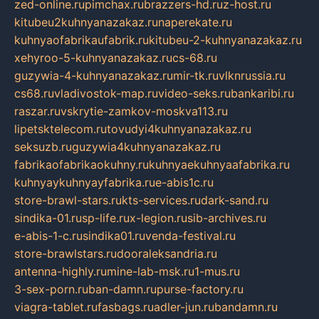
zed-online.ru
pimchax.ru
brazzers-hd.ru
z-host.ru
kitubeu2kuhnyanazakaz.ru
naperekate.ru
kuhnyaofabrikaufabrik.ru
kitubeu-2-kuhnyanazakaz.ru
xehyroo-5-kuhnyanazakaz.ru
cs-68.ru
guzywia-4-kuhnyanazakaz.ru
mir-tk.ru
vlknrussia.ru
cs68.ru
vladivostok-map.ru
video-seks.ru
bankaribi.ru
raszar.ru
vskrytie-zamkov-moskva113.ru
lipetsktelecom.ru
tovudyi4kuhnyanazakaz.ru
seksuzb.ru
guzywia4kuhnyanazakaz.ru
fabrikaofabrikaokuhny.ru
kuhnyaekuhnyaafabrika.ru
kuhnyaykuhnyayfabrika.ru
e-abis1c.ru
store-brawl-stars.ru
kts-services.ru
dark-sand.ru
sindika-01.ru
sp-life.ru
x-legion.ru
sib-archives.ru
e-abis-1-c.ru
sindika01.ru
venda-festival.ru
store-brawlstars.ru
dooraleksandria.ru
antenna-highly.ru
mine-lab-msk.ru
1-mus.ru
3-sex-porn.ru
ban-damn.ru
purse-factory.ru
viagra-tablet.ru
fasbags.ru
adler-jun.ru
bandamn.ru