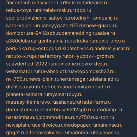
fincontech.ru
3sexporn.ru
1mus.ru
darksand.ru
rebus-toys.ru
minelab-msk.ru
rtdco.ru
seo-prodvizhenie-sajtov-stroitelnyh-kompanij.ru
card-voice.ru
rulonnyygazon177.ru
snow-guard.ru
domizbrusa-9x12spb.ru
demaholding.ru
aalse.ru
a380club.ru
argentinamia.ru
perkoka.ru
movie-one.ru
perk-oka.ru
g-octopus.ru
sibarchives.ru
andreislyusar.ru
naruto-x.ru
pursefactory.ru
tor-lyubov-i-grom.ru
spayderhed-2022.ru
movieone.ru
evro-dez.ru
webamator.ru
ma-absolut1.ru
avtopomosch27.ru
nv-750.ru
news-plain.ru
nertansaga.ru
delanalad.ru
dizfiles.ru
youtubefree.ru
aria-family.ru
roadli.ru
planeta-samara.ru
mysmartbuy.ru
matrasy-kemerovo.ru
ashanet.ru
trade-farm.ru
dotcustoms.ru
domizbrusa9x12spb.ru
autodamp.ru
narasimha.ru
djcommodities.ru
nv750.ru
x-ton.ru
newsplain.ru
cardvoice.ru
modopaper.ru
manunae.ru
gbget.ru
alfeihavsalnassr.ru
madoma.ru
tajuncos.ru