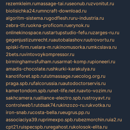
rezemkleim.ru
massage-tai.ru
seonub.ru
zvonitut.ru
biolisichka24.ru
mncraft-download.ru
algoritm-sistema.ru
godflesh.ru
ru-industria.ru
zebra-tlt.ru
okna-proficom.ru
erynok.ru
onlinekinospace.ru
startupstudio-fefu.ru
zarges-ru.ru
gegenjustizunrecht.ru
autobalashov.ru
utrovortu.ru
spiski-firm.ru
elara-m.ru
kinomusorka.ru
mkcslava.ru
2bets.ru
vintovoykompressor.ru
birminghamvsfulham.ru
sarmat-komp.ru
pioneeri.ru
amadis-chocolate.ru
shkurki-karakulya.ru
kanotiforet.spb.ru
tutmassage.ru
ecolog.org.ru
praga.spb.ru
falcorussia.ru
autodoctorservis.ru
kamertondom.spb.ru
net-life.net.ru
avto-vozim.ru
sakhcamera.ru
alliance-electro.spb.ru
stroyavt.ru
controlweb1.ru
tdsak74.ru
kinzozo-ru.ru
kvotka.ru
iron-snab.ru
costa-bella.ru
eugrus.pp.ru
associaciya39.ru
primexpo.spb.ru
bezmorchin.ru
ia2.ru
cpt21.ru
ispecspb.ru
regahost.ru
kolosok-elita.ru