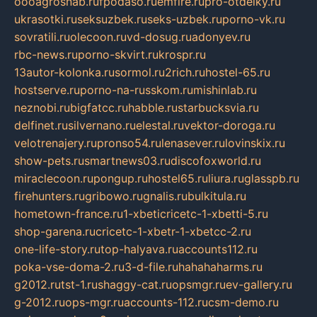
oooagrosnab.ru
fpodaso.ru
emfire.ru
pro-otdelky.ru
ukrasotki.ru
seksuzbek.ru
seks-uzbek.ru
porno-vk.ru
sovratili.ru
olecoon.ru
vd-dosug.ru
adonyev.ru
rbc-news.ru
porno-skvirt.ru
krospr.ru
13autor-kolonka.ru
sormol.ru
2rich.ru
hostel-65.ru
hostserve.ru
porno-na-russkom.ru
mishinlab.ru
neznobi.ru
bigfatcc.ru
habble.ru
starbucksvia.ru
delfinet.ru
silvernano.ru
elestal.ru
vektor-doroga.ru
velotrenajery.ru
pronso54.ru
lenasever.ru
lovinskix.ru
show-pets.ru
smartnews03.ru
discofoxworld.ru
miraclecoon.ru
pongup.ru
hostel65.ru
liura.ru
glasspb.ru
firehunters.ru
gribowo.ru
gnalis.ru
bulkitula.ru
hometown-france.ru
1-xbeticricetc-1-xbetti-5.ru
shop-garena.ru
cricetc-1-xbetr-1-xbetcc-2.ru
one-life-story.ru
top-halyava.ru
accounts112.ru
poka-vse-doma-2.ru
3-d-file.ru
hahahaharms.ru
g2012.ru
tst-1.ru
shaggy-cat.ru
opsmgr.ru
ev-gallery.ru
g-2012.ru
ops-mgr.ru
accounts-112.ru
csm-demo.ru