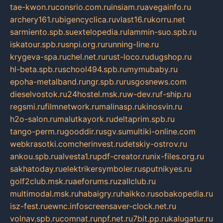
tae-kwon.ru
consrio.com.ru
insiam.ru
avegainfo.ru
archery161.ru
bigencyclica.ru
vlast16.ru
korru.net
sarmiento.spb.su
extelopedia.ru
lammin-suo.spb.ru
iskatour.spb.ru
snpi.org.ru
running-line.ru
krygeva-spa.ru
chel.net.ru
rust-loco.ru
dugshop.ru
hl-beta.spb.ru
school494.spb.ru
mymubaby.ru
epoha-metalband.ru
ngr.spb.ru
rusgosnews.com
dieselvostok.ru
24hostel.msk.ru
w-dev.ru
f-ship.ru
regsmi.ru
filmnetwork.ru
malinasp.ru
kinosvin.ru
h2o-salon.ru
malutkayork.ru
deltaprim.spb.ru
tango-perm.ru
gooddir.ru
sgv.su
multiki-online.com
webkrasotki.com
cherinvest.ru
detskiy-ostrov.ru
ankou.spb.ru
alvesta1.ru
pdf-creator.ru
nix-files.org.ru
sakhatoday.ru
elektrikersymboler.ru
sputnikyes.ru
golf2club.msk.ru
aeforums.ru
zallclub.ru
multimodal.msk.ru
habaigry.ru
haikko.ru
sobakopedia.ru
isz-fest.ru
ewnc.info
screensaver-clock.net.ru
volnav.spb.ru
comnat.ru
npf.net.ru
7bit.pp.ru
kalugatur.ru