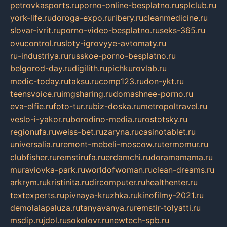
petrovkasports.ru
porno-online-besplatno.ru
splclub.ru
york-life.ru
doroga-expo.ru
ribery.ru
cleanmedicine.ru
slovar-ivrit.ru
porno-video-besplatno.ru
seks-365.ru
ovucontrol.ru
sloty-igrovyye-avtomaty.ru
ru-industriya.ru
russkoe-porno-besplatno.ru
belgorod-day.ru
digilith.ru
pichkurovlab.ru
medic-today.ru
taksu.ru
comp123.ru
don-ykt.ru
teensvoice.ru
imgsharing.ru
domashnee-porno.ru
eva-elfie.ru
foto-tur.ru
biz-doska.ru
metropoltravel.ru
veslo-i-yakor.ru
borodino-media.ru
rostotsky.ru
regionufa.ru
weiss-bet.ru
zaryna.ru
casinotablet.ru
universalia.ru
remont-mebeli-moscow.ru
termomur.ru
clubfisher.ru
remstirufa.ru
erdamchi.ru
doramamama.ru
muraviovka-park.ru
worldofwoman.ru
clean-dreams.ru
arkrym.ru
kristinita.ru
dircomputer.ru
healthenter.ru
textexperts.ru
pivnaya-kruzhka.ru
kinofilmy-2021.ru
demolalapaluza.ru
tanyavanya.ru
remstir-tolyatti.ru
msdip.ru
jdol.ru
sokolovr.ru
newtech-spb.ru