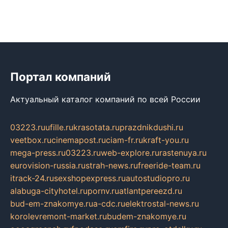
Портал компаний
Актуальный каталог компаний по всей России
03223.ru
ufille.ru
krasotata.ru
prazdnikdushi.ru
veetbox.ru
cinemapost.ru
ciam-fr.ru
kraft-you.ru
mega-press.ru
03223.ru
web-explore.ru
rastenuya.ru
eurovision-russia.ru
strah-news.ru
freeride-team.ru
itrack-24.ru
sexshopexpress.ru
autostudiopro.ru
alabuga-cityhotel.ru
pornv.ru
atlantpereezd.ru
bud-em-znakomye.ru
a-cdc.ru
elektrostal-news.ru
korolevremont-market.ru
budem-znakomye.ru