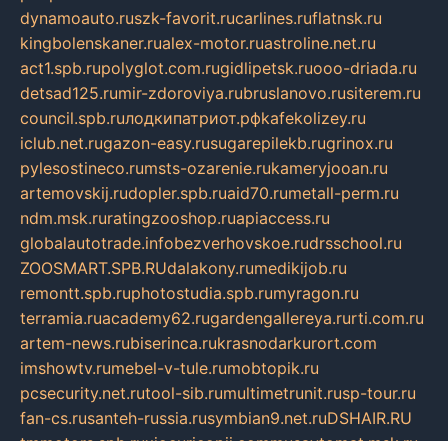
dynamoauto.ru
szk-favorit.ru
carlines.ru
flatnsk.ru
kingbolenskaner.ru
alex-motor.ru
astroline.net.ru
act1.spb.ru
polyglot.com.ru
gidlipetsk.ru
ooo-driada.ru
detsad125.ru
mir-zdoroviya.ru
bruslanovo.ru
siterem.ru
council.spb.ru
лодкипатриот.рф
kafekolizey.ru
iclub.net.ru
gazon-easy.ru
sugarepilekb.ru
grinox.ru
pylesostineco.ru
msts-ozarenie.ru
kameryjooan.ru
artemovskij.ru
dopler.spb.ru
aid70.ru
metall-perm.ru
ndm.msk.ru
ratingzooshop.ru
apiaccess.ru
globalautotrade.info
bezverhovskoe.ru
drsschool.ru
ZOOSMART.SPB.RU
dalakony.ru
medikijob.ru
remontt.spb.ru
photostudia.spb.ru
myragon.ru
terramia.ru
academy62.ru
gardengallereya.ru
rti.com.ru
artem-news.ru
biserinca.ru
krasnodarkurort.com
imshowtv.ru
mebel-v-tule.ru
mobtopik.ru
pcsecurity.net.ru
tool-sib.ru
multimetrunit.ru
sp-tour.ru
fan-cs.ru
santeh-russia.ru
symbian9.net.ru
DSHAIR.RU
tmmotors.spb.ru
xjocuricopii.com
musavtomat.msk.ru