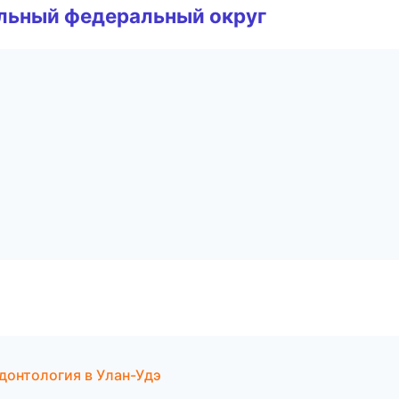
альный федеральный округ
донтология в Улан-Удэ