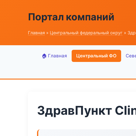
Портал компаний
Главная
»
Центральный федеральный округ
» Здра
🏠 Главная
Центральный ФО
Сев
ЗдравПункт Clin