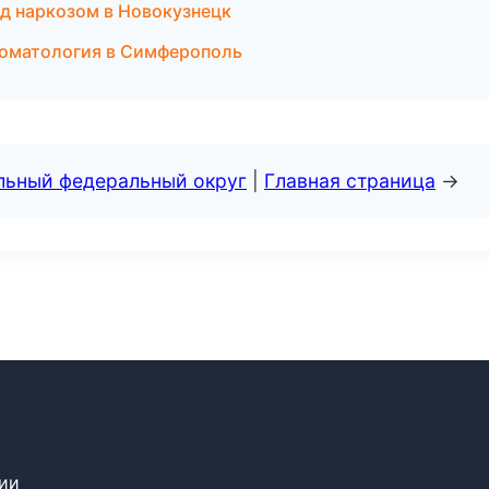
од наркозом в Новокузнецк
стоматология в Симферополь
альный федеральный округ
|
Главная страница
→
сии