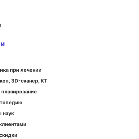
в
ми
тика при лечении
оп, 3D-сканер, КТ
 планирование
ортопедию
ы наук
 клиентами
скидки