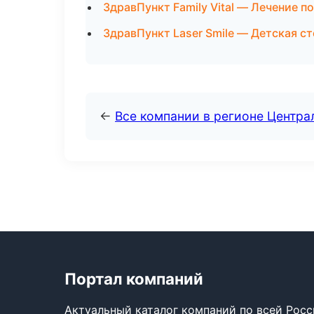
ЗдравПункт Family Vital — Лечение п
ЗдравПункт Laser Smile — Детская 
←
Все компании в регионе Центр
Портал компаний
Актуальный каталог компаний по всей Рос