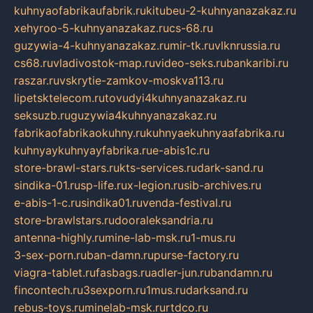
kuhnyaofabrikaufabrik.ru
kitubeu-2-kuhnyanazakaz.ru
xehyroo-5-kuhnyanazakaz.ru
cs-68.ru
guzywia-4-kuhnyanazakaz.ru
mir-tk.ru
vlknrussia.ru
cs68.ru
vladivostok-map.ru
video-seks.ru
bankaribi.ru
raszar.ru
vskrytie-zamkov-moskva113.ru
lipetsktelecom.ru
tovudyi4kuhnyanazakaz.ru
seksuzb.ru
guzywia4kuhnyanazakaz.ru
fabrikaofabrikaokuhny.ru
kuhnyaekuhnyaafabrika.ru
kuhnyaykuhnyayfabrika.ru
e-abis1c.ru
store-brawl-stars.ru
kts-services.ru
dark-sand.ru
sindika-01.ru
sp-life.ru
x-legion.ru
sib-archives.ru
e-abis-1-c.ru
sindika01.ru
venda-festival.ru
store-brawlstars.ru
dooraleksandria.ru
antenna-highly.ru
mine-lab-msk.ru
1-mus.ru
3-sex-porn.ru
ban-damn.ru
purse-factory.ru
viagra-tablet.ru
fasbags.ru
adler-jun.ru
bandamn.ru
fincontech.ru
3sexporn.ru
1mus.ru
darksand.ru
rebus-toys.ru
minelab-msk.ru
rtdco.ru