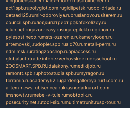
kingbolenskaner.ru
alex-motor.ru
astroline.net.ru
act1.spb.ru
polyglot.com.ru
gidlipetsk.ru
ooo-driada.ru
detsad125.ru
mir-zdoroviya.ru
bruslanovo.ru
siterem.ru
council.spb.ru
лодкипатриот.рф
kafekolizey.ru
iclub.net.ru
gazon-easy.ru
sugarepilekb.ru
grinox.ru
pylesostineco.ru
msts-ozarenie.ru
kameryjooan.ru
artemovskij.ru
dopler.spb.ru
aid70.ru
metall-perm.ru
ndm.msk.ru
ratingzooshop.ru
apiaccess.ru
globalautotrade.info
bezverhovskoe.ru
drsschool.ru
ZOOSMART.SPB.RU
dalakony.ru
medikijob.ru
remontt.spb.ru
photostudia.spb.ru
myragon.ru
terramia.ru
academy62.ru
gardengallereya.ru
rti.com.ru
artem-news.ru
biserinca.ru
krasnodarkurort.com
imshowtv.ru
mebel-v-tule.ru
mobtopik.ru
pcsecurity.net.ru
tool-sib.ru
multimetrunit.ru
sp-tour.ru
fan-cs.ru
santeh-russia.ru
symbian9.net.ru
DSHAIR.RU
tmmotors.spb.ru
xjocuricopii.com
musavtomat.msk.ru
obustrojdom.ru
sovetcik.ru
ybaranovskaya.ru