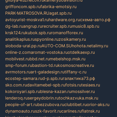
gildiya-kuznecov.ru
kameryboavision.ru
griffoncom.spb.ru
fabrika-emotsiy.ru
PARK-MATROSOVA.RU
agat.spb.ru
avtoyurist-moskva1.ru
hardware.org.ru
схема-авто.рф
dg-lab.ru
angrup.ru
recruiter.spb.ru
music8.spb.ru
krsk124.ru
kubok.spb.ru
romanofforex.ru
analitikaplus.ru
spyonline.ru
zosikamery.ru
sloboda-ural.pp.ru
AUTO-COM.SU
hohota.net
alimy.ru
online-z.com
aromat-vostoka.ru
otdelkaexp.ru
mobilvest.ru
bbd.net.ru
mebelshop.msk.ru
smp-forum.ru
bastion-td.ru
kosmoscreative.ru
avrmotors.ru
art-galadesign.ru
tiffany-c.ru
ecostep-samara.ru
d-p.spb.ru
галактика73.рф
sko.com.ru
davitamebel-spb.ru
fotsis.ru
tesiaes.ru
kokoroyari.spb.ru
blesna-kazan.ru
mossilver.ru
lenderoq.ru
sergeydobrin.ru
tochkazvuka.msk.ru
people-of-art.ru
bezzubova.ru
clubtibet.ru
orior-aks.ru
dynamoauto.ru
szk-favorit.ru
carlines.ru
flatnsk.ru