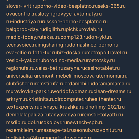
slovar-ivrit.ru
porno-video-besplatno.ru
seks-365.ru
ovucontrol.ru
sloty-igrovyye-avtomaty.ru
ru-industriya.ru
russkoe-porno-besplatno.ru
belgorod-day.ru
digilith.ru
pichkurovlab.ru
medic-today.ru
taksu.ru
comp123.ru
don-ykt.ru
teensvoice.ru
imgsharing.ru
domashnee-porno.ru
eva-elfie.ru
foto-tur.ru
biz-doska.ru
metropoltravel.ru
veslo-i-yakor.ru
borodino-media.ru
rostotsky.ru
regionufa.ru
weiss-bet.ru
zaryna.ru
casinotablet.ru
universalia.ru
remont-mebeli-moscow.ru
termomur.ru
clubfisher.ru
remstirufa.ru
erdamchi.ru
doramamama.ru
muraviovka-park.ru
worldofwoman.ru
clean-dreams.ru
arkrym.ru
kristinita.ru
dircomputer.ru
healthenter.ru
textexperts.ru
pivnaya-kruzhka.ru
kinofilmy-2021.ru
demolalapaluza.ru
tanyavanya.ru
remstir-tolyatti.ru
msdip.ru
jdol.ru
sokolovr.ru
newtech-spb.ru
rezemkleim.ru
massage-tai.ru
seonub.ru
zvonitut.ru
biolisichka24.ru
mncraft-download.ru