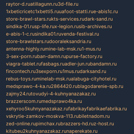
raytor-d.ru
atillagunn.ru
3d-file.ru
1xbeticricetc1xbetti5.ru
uafoot-statti.ru
e-abis1c.ru
store-brawl-stars.ru
kts-services.ru
dark-sand.ru
sindika-01.ru
sp-life.ru
x-legion.ru
sib-archives.ru
e-abis-1-c.ru
sindika01.ru
venda-festival.ru
store-brawlstars.ru
dooraleksandria.ru
antenna-highly.ru
mine-lab-msk.ru
1-mus.ru
3-sex-porn.ru
ban-damn.ru
purse-factory.ru
viagra-tablet.ru
fasbags.ru
adler-jun.ru
bandamn.ru
fincontech.ru
3sexporn.ru
1mus.ru
darksand.ru
rebus-toys.ru
minelab-msk.ru
alabuga-cityhotel.ru
medsprawo-4-ka.ru
2864420.ru
blagodarenie-spb.ru
zajmy24.ru
tovudyi-4-kuhnyanazakaz.ru
brazzerscom.ru
medsprawo4ka.ru
xehyroo5kuhnyanazakaz.ru
fabrikayfabrikaefabrika.ru
vskrytie-zamkov-moskva-113.ru
biletnadom.ru
zed-online.ru
pimchax.ru
brazzers-hd.ru
z-host.ru
kitubeu2kuhnyanazakaz.ru
naperekate.ru