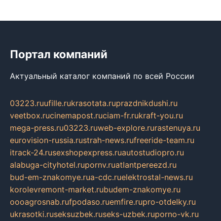
Портал компаний
Актуальный каталог компаний по всей России
03223.ru
ufille.ru
krasotata.ru
prazdnikdushi.ru
veetbox.ru
cinemapost.ru
ciam-fr.ru
kraft-you.ru
mega-press.ru
03223.ru
web-explore.ru
rastenuya.ru
eurovision-russia.ru
strah-news.ru
freeride-team.ru
itrack-24.ru
sexshopexpress.ru
autostudiopro.ru
alabuga-cityhotel.ru
pornv.ru
atlantpereezd.ru
bud-em-znakomye.ru
a-cdc.ru
elektrostal-news.ru
korolevremont-market.ru
budem-znakomye.ru
oooagrosnab.ru
fpodaso.ru
emfire.ru
pro-otdelky.ru
ukrasotki.ru
seksuzbek.ru
seks-uzbek.ru
porno-vk.ru