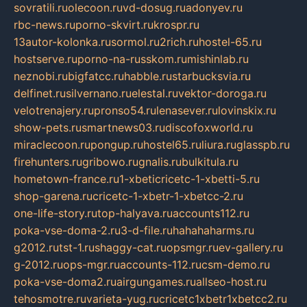
sovratili.ru
olecoon.ru
vd-dosug.ru
adonyev.ru
rbc-news.ru
porno-skvirt.ru
krospr.ru
13autor-kolonka.ru
sormol.ru
2rich.ru
hostel-65.ru
hostserve.ru
porno-na-russkom.ru
mishinlab.ru
neznobi.ru
bigfatcc.ru
habble.ru
starbucksvia.ru
delfinet.ru
silvernano.ru
elestal.ru
vektor-doroga.ru
velotrenajery.ru
pronso54.ru
lenasever.ru
lovinskix.ru
show-pets.ru
smartnews03.ru
discofoxworld.ru
miraclecoon.ru
pongup.ru
hostel65.ru
liura.ru
glasspb.ru
firehunters.ru
gribowo.ru
gnalis.ru
bulkitula.ru
hometown-france.ru
1-xbeticricetc-1-xbetti-5.ru
shop-garena.ru
cricetc-1-xbetr-1-xbetcc-2.ru
one-life-story.ru
top-halyava.ru
accounts112.ru
poka-vse-doma-2.ru
3-d-file.ru
hahahaharms.ru
g2012.ru
tst-1.ru
shaggy-cat.ru
opsmgr.ru
ev-gallery.ru
g-2012.ru
ops-mgr.ru
accounts-112.ru
csm-demo.ru
poka-vse-doma2.ru
airgungames.ru
allseo-host.ru
tehosmotre.ru
varieta-yug.ru
cricetc1xbetr1xbetcc2.ru