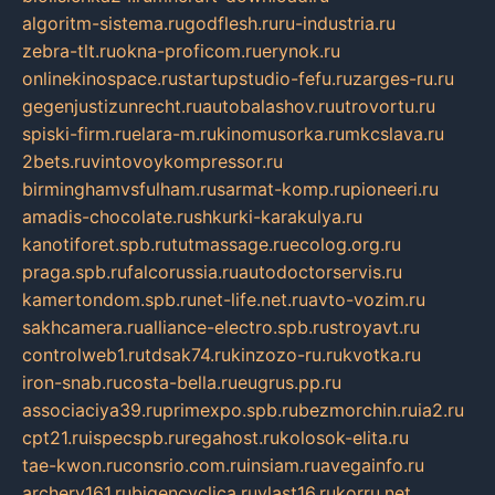
algoritm-sistema.ru
godflesh.ru
ru-industria.ru
zebra-tlt.ru
okna-proficom.ru
erynok.ru
onlinekinospace.ru
startupstudio-fefu.ru
zarges-ru.ru
gegenjustizunrecht.ru
autobalashov.ru
utrovortu.ru
spiski-firm.ru
elara-m.ru
kinomusorka.ru
mkcslava.ru
2bets.ru
vintovoykompressor.ru
birminghamvsfulham.ru
sarmat-komp.ru
pioneeri.ru
amadis-chocolate.ru
shkurki-karakulya.ru
kanotiforet.spb.ru
tutmassage.ru
ecolog.org.ru
praga.spb.ru
falcorussia.ru
autodoctorservis.ru
kamertondom.spb.ru
net-life.net.ru
avto-vozim.ru
sakhcamera.ru
alliance-electro.spb.ru
stroyavt.ru
controlweb1.ru
tdsak74.ru
kinzozo-ru.ru
kvotka.ru
iron-snab.ru
costa-bella.ru
eugrus.pp.ru
associaciya39.ru
primexpo.spb.ru
bezmorchin.ru
ia2.ru
cpt21.ru
ispecspb.ru
regahost.ru
kolosok-elita.ru
tae-kwon.ru
consrio.com.ru
insiam.ru
avegainfo.ru
archery161.ru
bigencyclica.ru
vlast16.ru
korru.net