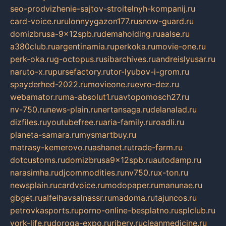
seo-prodvizhenie-sajtov-stroitelnyh-kompanij.ru
card-voice.ru
rulonnyygazon177.ru
snow-guard.ru
domizbrusa-9x12spb.ru
demaholding.ru
aalse.ru
a380club.ru
argentinamia.ru
perkoka.ru
movie-one.ru
perk-oka.ru
g-octopus.ru
sibarchives.ru
andreislyusar.ru
naruto-x.ru
pursefactory.ru
tor-lyubov-i-grom.ru
spayderhed-2022.ru
movieone.ru
evro-dez.ru
webamator.ru
ma-absolut1.ru
avtopomosch27.ru
nv-750.ru
news-plain.ru
nertansaga.ru
delanalad.ru
dizfiles.ru
youtubefree.ru
aria-family.ru
roadli.ru
planeta-samara.ru
mysmartbuy.ru
matrasy-kemerovo.ru
ashanet.ru
trade-farm.ru
dotcustoms.ru
domizbrusa9x12spb.ru
autodamp.ru
narasimha.ru
djcommodities.ru
nv750.ru
x-ton.ru
newsplain.ru
cardvoice.ru
modopaper.ru
manunae.ru
gbget.ru
alfeihavsalnassr.ru
madoma.ru
tajuncos.ru
petrovkasports.ru
porno-online-besplatno.ru
splclub.ru
york-life.ru
doroga-expo.ru
ribery.ru
cleanmedicine.ru