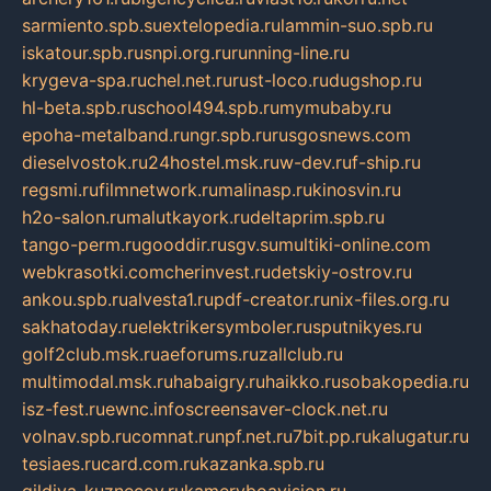
sarmiento.spb.su
extelopedia.ru
lammin-suo.spb.ru
iskatour.spb.ru
snpi.org.ru
running-line.ru
krygeva-spa.ru
chel.net.ru
rust-loco.ru
dugshop.ru
hl-beta.spb.ru
school494.spb.ru
mymubaby.ru
epoha-metalband.ru
ngr.spb.ru
rusgosnews.com
dieselvostok.ru
24hostel.msk.ru
w-dev.ru
f-ship.ru
regsmi.ru
filmnetwork.ru
malinasp.ru
kinosvin.ru
h2o-salon.ru
malutkayork.ru
deltaprim.spb.ru
tango-perm.ru
gooddir.ru
sgv.su
multiki-online.com
webkrasotki.com
cherinvest.ru
detskiy-ostrov.ru
ankou.spb.ru
alvesta1.ru
pdf-creator.ru
nix-files.org.ru
sakhatoday.ru
elektrikersymboler.ru
sputnikyes.ru
golf2club.msk.ru
aeforums.ru
zallclub.ru
multimodal.msk.ru
habaigry.ru
haikko.ru
sobakopedia.ru
isz-fest.ru
ewnc.info
screensaver-clock.net.ru
volnav.spb.ru
comnat.ru
npf.net.ru
7bit.pp.ru
kalugatur.ru
tesiaes.ru
card.com.ru
kazanka.spb.ru