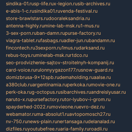
sindika-01.ru
sp-life.ru
x-legion.ru
sib-archives.ru
e-abis-1-c.ru
sindika01.ru
venda-festival.ru
store-brawlstars.ru
dooraleksandria.ru
antenna-highly.ru
mine-lab-msk.ru
1-mus.ru
3-sex-porn.ru
ban-damn.ru
purse-factory.ru
viagra-tablet.ru
fasbags.ru
adler-jun.ru
bandamn.ru
fincontech.ru
3sexporn.ru
1mus.ru
darksand.ru
rebus-toys.ru
minelab-msk.ru
rtdco.ru
seo-prodvizhenie-sajtov-stroitelnyh-kompanij.ru
card-voice.ru
rulonnyygazon177.ru
snow-guard.ru
domizbrusa-9x12spb.ru
demaholding.ru
aalse.ru
a380club.ru
argentinamia.ru
perkoka.ru
movie-one.ru
perk-oka.ru
g-octopus.ru
sibarchives.ru
andreislyusar.ru
naruto-x.ru
pursefactory.ru
tor-lyubov-i-grom.ru
spayderhed-2022.ru
movieone.ru
evro-dez.ru
webamator.ru
ma-absolut1.ru
avtopomosch27.ru
nv-750.ru
news-plain.ru
nertansaga.ru
delanalad.ru
dizfiles.ru
youtubefree.ru
aria-family.ru
roadli.ru