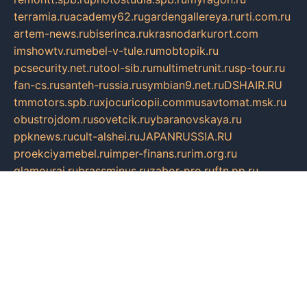
terramia.ru
academy62.ru
gardengallereya.ru
rti.com.ru
artem-news.ru
biserinca.ru
krasnodarkurort.com
imshowtv.ru
mebel-v-tule.ru
mobtopik.ru
pcsecurity.net.ru
tool-sib.ru
multimetrunit.ru
sp-tour.ru
fan-cs.ru
santeh-russia.ru
symbian9.net.ru
DSHAIR.RU
tmmotors.spb.ru
xjocuricopii.com
musavtomat.msk.ru
obustrojdom.ru
sovetcik.ru
ybaranovskaya.ru
ppknews.ru
cult-alshei.ru
JAPANRUSSIA.RU
proekciyamebel.ru
imper-finans.ru
rim.org.ru
glamourai.ru
brassminus.ru
zabor-pro.ru
ftn.pp.ru
dorogoe58.ru
laimengpacker.ru
kuzova-zapchasti.ru
sageerp.ru
taxodrom.ru
dsrazvitie.ru
hardcity.net.ru
ratinghomegames.ru
topservice25.ru
gubernyan.ru
gtglasslined.ru
ii4.ru
tssport.spb.ru
andorra24.com
blackwallstreet.ru
oboimos.ru
optim-doors.com.ru
ikuch.ru
nycr.org.ru
npa21.ru
vremya-ch.spb.ru
desert000.ru
ivtorgi.ru
ifiori.ru
catalog-statei.ru