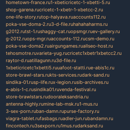
hometown-france.ru
1-xbeticricetc-1-xbetti-5.ru
shop-garena.ru
cricetc-1-xbetr-1-xbetcc-2.ru
one-life-story.ru
top-halyava.ru
accounts112.ru
poka-vse-doma-2.ru
3-d-file.ru
hahahaharms.ru
g2012.ru
tst-1.ru
shaggy-cat.ru
opsmgr.ru
ev-gallery.ru
g-2012.ru
ops-mgr.ru
accounts-112.ru
csm-demo.ru
poka-vse-doma2.ru
airgungames.ru
allseo-host.ru
tehosmotre.ru
varieta-yug.ru
cricetc1xbetr1xbetcc2.ru
raytor-d.ru
atillagunn.ru
3d-file.ru
1xbeticricetc1xbetti5.ru
uafoot-statti.ru
e-abis1c.ru
store-brawl-stars.ru
kts-services.ru
dark-sand.ru
sindika-01.ru
sp-life.ru
x-legion.ru
sib-archives.ru
e-abis-1-c.ru
sindika01.ru
venda-festival.ru
store-brawlstars.ru
dooraleksandria.ru
antenna-highly.ru
mine-lab-msk.ru
1-mus.ru
3-sex-porn.ru
ban-damn.ru
purse-factory.ru
viagra-tablet.ru
fasbags.ru
adler-jun.ru
bandamn.ru
fincontech.ru
3sexporn.ru
1mus.ru
darksand.ru