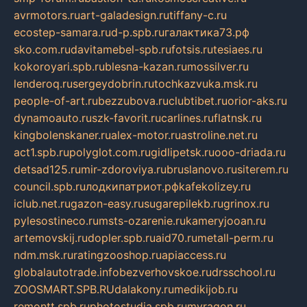
avrmotors.ru
art-galadesign.ru
tiffany-c.ru
ecostep-samara.ru
d-p.spb.ru
галактика73.рф
sko.com.ru
davitamebel-spb.ru
fotsis.ru
tesiaes.ru
kokoroyari.spb.ru
blesna-kazan.ru
mossilver.ru
lenderoq.ru
sergeydobrin.ru
tochkazvuka.msk.ru
people-of-art.ru
bezzubova.ru
clubtibet.ru
orior-aks.ru
dynamoauto.ru
szk-favorit.ru
carlines.ru
flatnsk.ru
kingbolenskaner.ru
alex-motor.ru
astroline.net.ru
act1.spb.ru
polyglot.com.ru
gidlipetsk.ru
ooo-driada.ru
detsad125.ru
mir-zdoroviya.ru
bruslanovo.ru
siterem.ru
council.spb.ru
лодкипатриот.рф
kafekolizey.ru
iclub.net.ru
gazon-easy.ru
sugarepilekb.ru
grinox.ru
pylesostineco.ru
msts-ozarenie.ru
kameryjooan.ru
artemovskij.ru
dopler.spb.ru
aid70.ru
metall-perm.ru
ndm.msk.ru
ratingzooshop.ru
apiaccess.ru
globalautotrade.info
bezverhovskoe.ru
drsschool.ru
ZOOSMART.SPB.RU
dalakony.ru
medikijob.ru
remontt.spb.ru
photostudia.spb.ru
myragon.ru