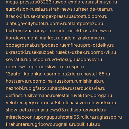
mega-press.ru
03223.ru
web-explore.ru
rastenuya.ru
eurovision-russia.ru
strah-news.ru
freeride-team.ru
itrack-24.ru
sexshopexpress.ru
autostudiopro.ru
alabuga-cityhotel.ru
pornv.ru
atlantpereezd.ru
bud-em-znakomye.ru
a-cdc.ru
elektrostal-news.ru
korolevremont-market.ru
budem-znakomye.ru
oooagrosnab.ru
fpodaso.ru
emfire.ru
pro-otdelky.ru
ukrasotki.ru
seksuzbek.ru
seks-uzbek.ru
porno-vk.ru
sovratili.ru
olecoon.ru
vd-dosug.ru
adonyev.ru
rbc-news.ru
porno-skvirt.ru
krospr.ru
13autor-kolonka.ru
sormol.ru
2rich.ru
hostel-65.ru
hostserve.ru
porno-na-russkom.ru
mishinlab.ru
neznobi.ru
bigfatcc.ru
habble.ru
starbucksvia.ru
delfinet.ru
silvernano.ru
elestal.ru
vektor-doroga.ru
velotrenajery.ru
pronso54.ru
lenasever.ru
lovinskix.ru
show-pets.ru
smartnews03.ru
discofoxworld.ru
miraclecoon.ru
pongup.ru
hostel65.ru
liura.ru
glasspb.ru
firehunters.ru
gribowo.ru
gnalis.ru
bulkitula.ru