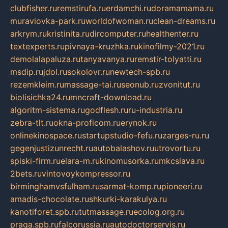
clubfisher.ru
remstirufa.ru
erdamchi.ru
doramamama.ru
muraviovka-park.ru
worldofwoman.ru
clean-dreams.ru
arkrym.ru
kristinita.ru
dircomputer.ru
healthenter.ru
textexperts.ru
pivnaya-kruzhka.ru
kinofilmy-2021.ru
demolalapaluza.ru
tanyavanya.ru
remstir-tolyatti.ru
msdip.ru
jdol.ru
sokolovr.ru
newtech-spb.ru
rezemkleim.ru
massage-tai.ru
seonub.ru
zvonitut.ru
biolisichka24.ru
mncraft-download.ru
algoritm-sistema.ru
godflesh.ru
ru-industria.ru
zebra-tlt.ru
okna-proficom.ru
erynok.ru
onlinekinospace.ru
startupstudio-fefu.ru
zarges-ru.ru
gegenjustizunrecht.ru
autobalashov.ru
utrovortu.ru
spiski-firm.ru
elara-m.ru
kinomusorka.ru
mkcslava.ru
2bets.ru
vintovoykompressor.ru
birminghamvsfulham.ru
sarmat-komp.ru
pioneeri.ru
amadis-chocolate.ru
shkurki-karakulya.ru
kanotiforet.spb.ru
tutmassage.ru
ecolog.org.ru
praga.spb.ru
falcorussia.ru
autodoctorservis.ru