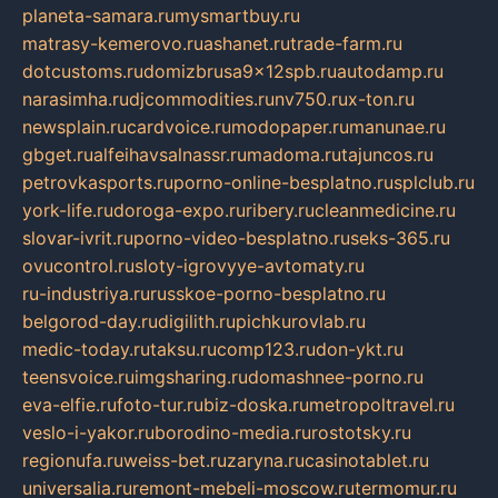
planeta-samara.ru
mysmartbuy.ru
matrasy-kemerovo.ru
ashanet.ru
trade-farm.ru
dotcustoms.ru
domizbrusa9x12spb.ru
autodamp.ru
narasimha.ru
djcommodities.ru
nv750.ru
x-ton.ru
newsplain.ru
cardvoice.ru
modopaper.ru
manunae.ru
gbget.ru
alfeihavsalnassr.ru
madoma.ru
tajuncos.ru
petrovkasports.ru
porno-online-besplatno.ru
splclub.ru
york-life.ru
doroga-expo.ru
ribery.ru
cleanmedicine.ru
slovar-ivrit.ru
porno-video-besplatno.ru
seks-365.ru
ovucontrol.ru
sloty-igrovyye-avtomaty.ru
ru-industriya.ru
russkoe-porno-besplatno.ru
belgorod-day.ru
digilith.ru
pichkurovlab.ru
medic-today.ru
taksu.ru
comp123.ru
don-ykt.ru
teensvoice.ru
imgsharing.ru
domashnee-porno.ru
eva-elfie.ru
foto-tur.ru
biz-doska.ru
metropoltravel.ru
veslo-i-yakor.ru
borodino-media.ru
rostotsky.ru
regionufa.ru
weiss-bet.ru
zaryna.ru
casinotablet.ru
universalia.ru
remont-mebeli-moscow.ru
termomur.ru