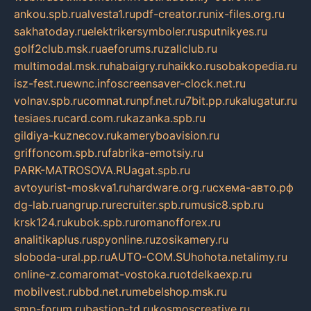
ankou.spb.ru
alvesta1.ru
pdf-creator.ru
nix-files.org.ru
sakhatoday.ru
elektrikersymboler.ru
sputnikyes.ru
golf2club.msk.ru
aeforums.ru
zallclub.ru
multimodal.msk.ru
habaigry.ru
haikko.ru
sobakopedia.ru
isz-fest.ru
ewnc.info
screensaver-clock.net.ru
volnav.spb.ru
comnat.ru
npf.net.ru
7bit.pp.ru
kalugatur.ru
tesiaes.ru
card.com.ru
kazanka.spb.ru
gildiya-kuznecov.ru
kameryboavision.ru
griffoncom.spb.ru
fabrika-emotsiy.ru
PARK-MATROSOVA.RU
agat.spb.ru
avtoyurist-moskva1.ru
hardware.org.ru
схема-авто.рф
dg-lab.ru
angrup.ru
recruiter.spb.ru
music8.spb.ru
krsk124.ru
kubok.spb.ru
romanofforex.ru
analitikaplus.ru
spyonline.ru
zosikamery.ru
sloboda-ural.pp.ru
AUTO-COM.SU
hohota.net
alimy.ru
online-z.com
aromat-vostoka.ru
otdelkaexp.ru
mobilvest.ru
bbd.net.ru
mebelshop.msk.ru
smp-forum.ru
bastion-td.ru
kosmoscreative.ru