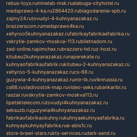
rebus-toys.ru
minelab-msk.ru
alabuga-cityhotel.ru
medsprawo-4-ka.ru
2864420.ru
blagodarenie-spb.ru
zajmy24.ru
tovudyi-4-kuhnyanazakaz.ru
brazzerscom.ru
medsprawo4ka.ru
xehyroo5kuhnyanazakaz.ru
fabrikayfabrikaefabrika.ru
vskrytie-zamkov-moskva-113.ru
biletnadom.ru
zed-online.ru
pimchax.ru
brazzers-hd.ru
z-host.ru
kitubeu2kuhnyanazakaz.ru
naperekate.ru
kuhnyaofabrikaufabrik.ru
kitubeu-2-kuhnyanazakaz.ru
xehyroo-5-kuhnyanazakaz.ru
cs-68.ru
guzywia-4-kuhnyanazakaz.ru
mir-tk.ru
vlknrussia.ru
cs68.ru
vladivostok-map.ru
video-seks.ru
bankaribi.ru
raszar.ru
vskrytie-zamkov-moskva113.ru
lipetsktelecom.ru
tovudyi4kuhnyanazakaz.ru
seksuzb.ru
guzywia4kuhnyanazakaz.ru
fabrikaofabrikaokuhny.ru
kuhnyaekuhnyaafabrika.ru
kuhnyaykuhnyayfabrika.ru
e-abis1c.ru
store-brawl-stars.ru
kts-services.ru
dark-sand.ru