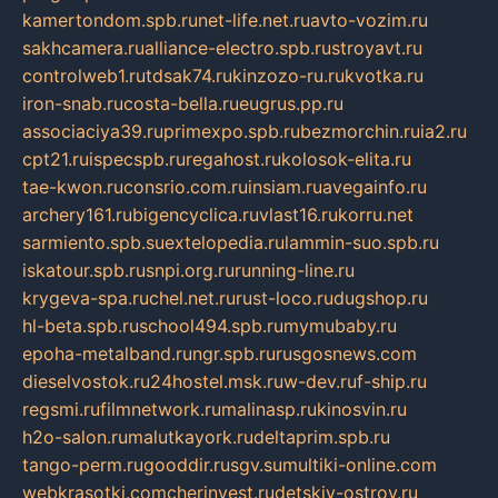
kamertondom.spb.ru
net-life.net.ru
avto-vozim.ru
sakhcamera.ru
alliance-electro.spb.ru
stroyavt.ru
controlweb1.ru
tdsak74.ru
kinzozo-ru.ru
kvotka.ru
iron-snab.ru
costa-bella.ru
eugrus.pp.ru
associaciya39.ru
primexpo.spb.ru
bezmorchin.ru
ia2.ru
cpt21.ru
ispecspb.ru
regahost.ru
kolosok-elita.ru
tae-kwon.ru
consrio.com.ru
insiam.ru
avegainfo.ru
archery161.ru
bigencyclica.ru
vlast16.ru
korru.net
sarmiento.spb.su
extelopedia.ru
lammin-suo.spb.ru
iskatour.spb.ru
snpi.org.ru
running-line.ru
krygeva-spa.ru
chel.net.ru
rust-loco.ru
dugshop.ru
hl-beta.spb.ru
school494.spb.ru
mymubaby.ru
epoha-metalband.ru
ngr.spb.ru
rusgosnews.com
dieselvostok.ru
24hostel.msk.ru
w-dev.ru
f-ship.ru
regsmi.ru
filmnetwork.ru
malinasp.ru
kinosvin.ru
h2o-salon.ru
malutkayork.ru
deltaprim.spb.ru
tango-perm.ru
gooddir.ru
sgv.su
multiki-online.com
webkrasotki.com
cherinvest.ru
detskiy-ostrov.ru