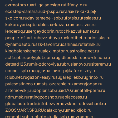
avrmotors.ru
art-galadesign.ru
tiffany-c.ru
ecostep-samara.ru
d-p.spb.ru
галактика73.рф
sko.com.ru
davitamebel-spb.ru
fotsis.ru
tesiaes.ru
kokoroyari.spb.ru
blesna-kazan.ru
mossilver.ru
lenderoq.ru
sergeydobrin.ru
tochkazvuka.msk.ru
people-of-art.ru
bezzubova.ru
clubtibet.ru
orior-aks.ru
dynamoauto.ru
szk-favorit.ru
carlines.ru
flatnsk.ru
kingbolenskaner.ru
alex-motor.ru
astroline.net.ru
act1.spb.ru
polyglot.com.ru
gidlipetsk.ru
ooo-driada.ru
detsad125.ru
mir-zdoroviya.ru
bruslanovo.ru
siterem.ru
council.spb.ru
лодкипатриот.рф
kafekolizey.ru
iclub.net.ru
gazon-easy.ru
sugarepilekb.ru
grinox.ru
pylesostineco.ru
msts-ozarenie.ru
kameryjooan.ru
artemovskij.ru
dopler.spb.ru
aid70.ru
metall-perm.ru
ndm.msk.ru
ratingzooshop.ru
apiaccess.ru
globalautotrade.info
bezverhovskoe.ru
drsschool.ru
ZOOSMART.SPB.RU
dalakony.ru
medikijob.ru
remontt.spb.ru
photostudia.spb.ru
myragon.ru