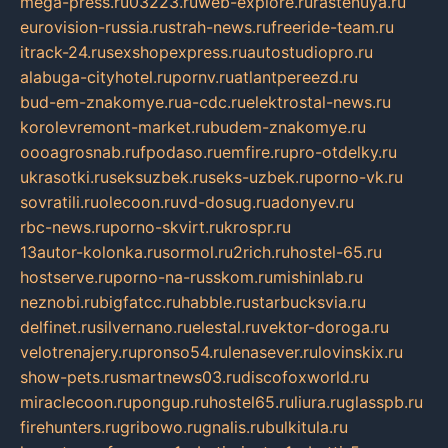
mega-press.ru
03223.ru
web-explore.ru
rastenuya.ru
eurovision-russia.ru
strah-news.ru
freeride-team.ru
itrack-24.ru
sexshopexpress.ru
autostudiopro.ru
alabuga-cityhotel.ru
pornv.ru
atlantpereezd.ru
bud-em-znakomye.ru
a-cdc.ru
elektrostal-news.ru
korolevremont-market.ru
budem-znakomye.ru
oooagrosnab.ru
fpodaso.ru
emfire.ru
pro-otdelky.ru
ukrasotki.ru
seksuzbek.ru
seks-uzbek.ru
porno-vk.ru
sovratili.ru
olecoon.ru
vd-dosug.ru
adonyev.ru
rbc-news.ru
porno-skvirt.ru
krospr.ru
13autor-kolonka.ru
sormol.ru
2rich.ru
hostel-65.ru
hostserve.ru
porno-na-russkom.ru
mishinlab.ru
neznobi.ru
bigfatcc.ru
habble.ru
starbucksvia.ru
delfinet.ru
silvernano.ru
elestal.ru
vektor-doroga.ru
velotrenajery.ru
pronso54.ru
lenasever.ru
lovinskix.ru
show-pets.ru
smartnews03.ru
discofoxworld.ru
miraclecoon.ru
pongup.ru
hostel65.ru
liura.ru
glasspb.ru
firehunters.ru
gribowo.ru
gnalis.ru
bulkitula.ru