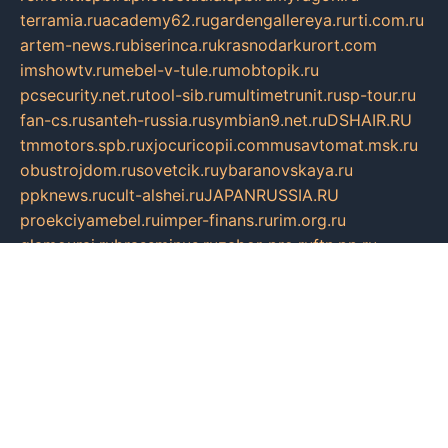
terramia.ru
academy62.ru
gardengallereya.ru
rti.com.ru
artem-news.ru
biserinca.ru
krasnodarkurort.com
imshowtv.ru
mebel-v-tule.ru
mobtopik.ru
pcsecurity.net.ru
tool-sib.ru
multimetrunit.ru
sp-tour.ru
fan-cs.ru
santeh-russia.ru
symbian9.net.ru
DSHAIR.RU
tmmotors.spb.ru
xjocuricopii.com
musavtomat.msk.ru
obustrojdom.ru
sovetcik.ru
ybaranovskaya.ru
ppknews.ru
cult-alshei.ru
JAPANRUSSIA.RU
proekciyamebel.ru
imper-finans.ru
rim.org.ru
glamourai.ru
brassminus.ru
zabor-pro.ru
ftn.pp.ru
dorogoe58.ru
laimengpacker.ru
kuzova-zapchasti.ru
sageerp.ru
taxodrom.ru
dsrazvitie.ru
hardcity.net.ru
ratinghomegames.ru
topservice25.ru
gubernyan.ru
gtglasslined.ru
ii4.ru
tssport.spb.ru
andorra24.com
blackwallstreet.ru
oboimos.ru
optim-doors.com.ru
ikuch.ru
nycr.org.ru
npa21.ru
vremya-ch.spb.ru
desert000.ru
ivtorgi.ru
ifiori.ru
catalog-statei.ru
dcv.org.ru
spetsmaster174.ru
ipkameryhiseeu.ru