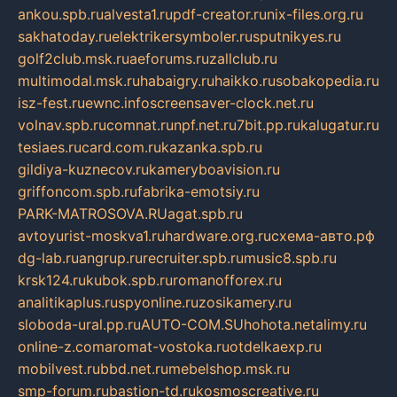
ankou.spb.ru
alvesta1.ru
pdf-creator.ru
nix-files.org.ru
sakhatoday.ru
elektrikersymboler.ru
sputnikyes.ru
golf2club.msk.ru
aeforums.ru
zallclub.ru
multimodal.msk.ru
habaigry.ru
haikko.ru
sobakopedia.ru
isz-fest.ru
ewnc.info
screensaver-clock.net.ru
volnav.spb.ru
comnat.ru
npf.net.ru
7bit.pp.ru
kalugatur.ru
tesiaes.ru
card.com.ru
kazanka.spb.ru
gildiya-kuznecov.ru
kameryboavision.ru
griffoncom.spb.ru
fabrika-emotsiy.ru
PARK-MATROSOVA.RU
agat.spb.ru
avtoyurist-moskva1.ru
hardware.org.ru
схема-авто.рф
dg-lab.ru
angrup.ru
recruiter.spb.ru
music8.spb.ru
krsk124.ru
kubok.spb.ru
romanofforex.ru
analitikaplus.ru
spyonline.ru
zosikamery.ru
sloboda-ural.pp.ru
AUTO-COM.SU
hohota.net
alimy.ru
online-z.com
aromat-vostoka.ru
otdelkaexp.ru
mobilvest.ru
bbd.net.ru
mebelshop.msk.ru
smp-forum.ru
bastion-td.ru
kosmoscreative.ru