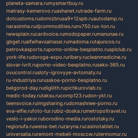
planeta-samara.ru
mysmartbuy.ru
matrasy-kemerovo.ru
ashanet.ru
trade-farm.ru
dotcustoms.ru
domizbrusa9x12spb.ru
autodamp.ru
narasimha.ru
djcommodities.ru
nv750.ru
x-ton.ru
newsplain.ru
cardvoice.ru
modopaper.ru
manunae.ru
gbget.ru
alfeihavsalnassr.ru
madoma.ru
tajuncos.ru
petrovkasports.ru
porno-online-besplatno.ru
splclub.ru
york-life.ru
doroga-expo.ru
ribery.ru
cleanmedicine.ru
slovar-ivrit.ru
porno-video-besplatno.ru
seks-365.ru
ovucontrol.ru
sloty-igrovyye-avtomaty.ru
ru-industriya.ru
russkoe-porno-besplatno.ru
belgorod-day.ru
digilith.ru
pichkurovlab.ru
medic-today.ru
taksu.ru
comp123.ru
don-ykt.ru
teensvoice.ru
imgsharing.ru
domashnee-porno.ru
eva-elfie.ru
foto-tur.ru
biz-doska.ru
metropoltravel.ru
veslo-i-yakor.ru
borodino-media.ru
rostotsky.ru
regionufa.ru
weiss-bet.ru
zaryna.ru
casinotablet.ru
universalia.ru
remont-mebeli-moscow.ru
termomur.ru