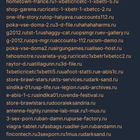
hometown-france.ru
1-xbeticricetc-1-xbetti-5.ru
shop-garena.ru
cricetc-1-xbetr-1-xbetcc-2.ru
one-life-story.ru
top-halyava.ru
accounts112.ru
poka-vse-doma-2.ru
3-d-file.ru
hahahaharms.ru
g2012.ru
tst-1.ru
shaggy-cat.ru
opsmgr.ru
ev-gallery.ru
g-2012.ru
ops-mgr.ru
accounts-112.ru
csm-demo.ru
poka-vse-doma2.ru
airgungames.ru
allseo-host.ru
tehosmotre.ru
varieta-yug.ru
cricetc1xbetr1xbetcc2.ru
raytor-d.ru
atillagunn.ru
3d-file.ru
1xbeticricetc1xbetti5.ru
uafoot-statti.ru
e-abis1c.ru
store-brawl-stars.ru
kts-services.ru
dark-sand.ru
sindika-01.ru
sp-life.ru
x-legion.ru
sib-archives.ru
e-abis-1-c.ru
sindika01.ru
venda-festival.ru
store-brawlstars.ru
dooraleksandria.ru
antenna-highly.ru
mine-lab-msk.ru
1-mus.ru
3-sex-porn.ru
ban-damn.ru
purse-factory.ru
viagra-tablet.ru
fasbags.ru
adler-jun.ru
bandamn.ru
fincontech.ru
3sexporn.ru
1mus.ru
darksand.ru