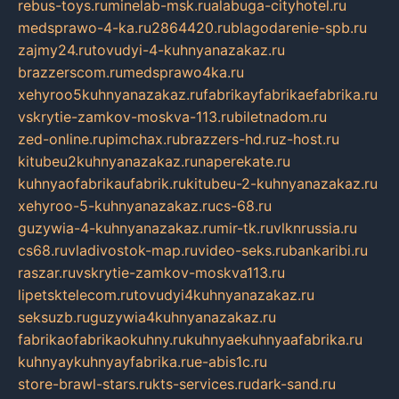
rebus-toys.ru
minelab-msk.ru
alabuga-cityhotel.ru
medsprawo-4-ka.ru
2864420.ru
blagodarenie-spb.ru
zajmy24.ru
tovudyi-4-kuhnyanazakaz.ru
brazzerscom.ru
medsprawo4ka.ru
xehyroo5kuhnyanazakaz.ru
fabrikayfabrikaefabrika.ru
vskrytie-zamkov-moskva-113.ru
biletnadom.ru
zed-online.ru
pimchax.ru
brazzers-hd.ru
z-host.ru
kitubeu2kuhnyanazakaz.ru
naperekate.ru
kuhnyaofabrikaufabrik.ru
kitubeu-2-kuhnyanazakaz.ru
xehyroo-5-kuhnyanazakaz.ru
cs-68.ru
guzywia-4-kuhnyanazakaz.ru
mir-tk.ru
vlknrussia.ru
cs68.ru
vladivostok-map.ru
video-seks.ru
bankaribi.ru
raszar.ru
vskrytie-zamkov-moskva113.ru
lipetsktelecom.ru
tovudyi4kuhnyanazakaz.ru
seksuzb.ru
guzywia4kuhnyanazakaz.ru
fabrikaofabrikaokuhny.ru
kuhnyaekuhnyaafabrika.ru
kuhnyaykuhnyayfabrika.ru
e-abis1c.ru
store-brawl-stars.ru
kts-services.ru
dark-sand.ru