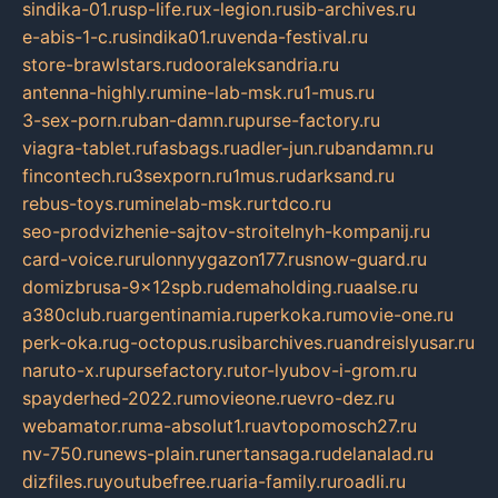
sindika-01.ru
sp-life.ru
x-legion.ru
sib-archives.ru
e-abis-1-c.ru
sindika01.ru
venda-festival.ru
store-brawlstars.ru
dooraleksandria.ru
antenna-highly.ru
mine-lab-msk.ru
1-mus.ru
3-sex-porn.ru
ban-damn.ru
purse-factory.ru
viagra-tablet.ru
fasbags.ru
adler-jun.ru
bandamn.ru
fincontech.ru
3sexporn.ru
1mus.ru
darksand.ru
rebus-toys.ru
minelab-msk.ru
rtdco.ru
seo-prodvizhenie-sajtov-stroitelnyh-kompanij.ru
card-voice.ru
rulonnyygazon177.ru
snow-guard.ru
domizbrusa-9x12spb.ru
demaholding.ru
aalse.ru
a380club.ru
argentinamia.ru
perkoka.ru
movie-one.ru
perk-oka.ru
g-octopus.ru
sibarchives.ru
andreislyusar.ru
naruto-x.ru
pursefactory.ru
tor-lyubov-i-grom.ru
spayderhed-2022.ru
movieone.ru
evro-dez.ru
webamator.ru
ma-absolut1.ru
avtopomosch27.ru
nv-750.ru
news-plain.ru
nertansaga.ru
delanalad.ru
dizfiles.ru
youtubefree.ru
aria-family.ru
roadli.ru