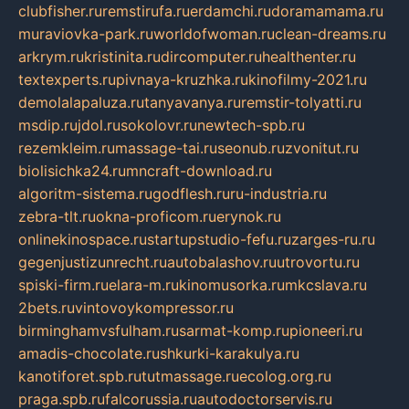
clubfisher.ru
remstirufa.ru
erdamchi.ru
doramamama.ru
muraviovka-park.ru
worldofwoman.ru
clean-dreams.ru
arkrym.ru
kristinita.ru
dircomputer.ru
healthenter.ru
textexperts.ru
pivnaya-kruzhka.ru
kinofilmy-2021.ru
demolalapaluza.ru
tanyavanya.ru
remstir-tolyatti.ru
msdip.ru
jdol.ru
sokolovr.ru
newtech-spb.ru
rezemkleim.ru
massage-tai.ru
seonub.ru
zvonitut.ru
biolisichka24.ru
mncraft-download.ru
algoritm-sistema.ru
godflesh.ru
ru-industria.ru
zebra-tlt.ru
okna-proficom.ru
erynok.ru
onlinekinospace.ru
startupstudio-fefu.ru
zarges-ru.ru
gegenjustizunrecht.ru
autobalashov.ru
utrovortu.ru
spiski-firm.ru
elara-m.ru
kinomusorka.ru
mkcslava.ru
2bets.ru
vintovoykompressor.ru
birminghamvsfulham.ru
sarmat-komp.ru
pioneeri.ru
amadis-chocolate.ru
shkurki-karakulya.ru
kanotiforet.spb.ru
tutmassage.ru
ecolog.org.ru
praga.spb.ru
falcorussia.ru
autodoctorservis.ru