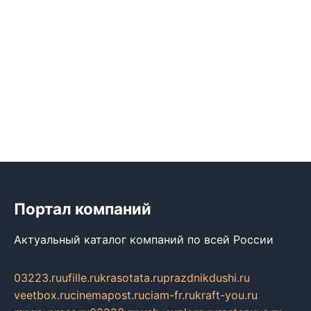
Портал компаний
Актуальный каталог компаний по всей России
03223.ru
ufille.ru
krasotata.ru
prazdnikdushi.ru
veetbox.ru
cinemapost.ru
ciam-fr.ru
kraft-you.ru