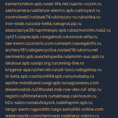
kamertondom.spb.ru
net-life.net.ru
avto-vozim.ru
sakhcamera.ru
alliance-electro.spb.ru
stroyavt.ru
controlweb1.ru
tdsak74.ru
kinzozo-ru.ru
kvotka.ru
iron-snab.ru
costa-bella.ru
eugrus.pp.ru
associaciya39.ru
primexpo.spb.ru
bezmorchin.ru
ia2.ru
cpt21.ru
ispecspb.ru
regahost.ru
kolosok-elita.ru
tae-kwon.ru
consrio.com.ru
insiam.ru
avegainfo.ru
archery161.ru
bigencyclica.ru
vlast16.ru
korru.net
sarmiento.spb.su
extelopedia.ru
lammin-suo.spb.ru
iskatour.spb.ru
snpi.org.ru
running-line.ru
krygeva-spa.ru
chel.net.ru
rust-loco.ru
dugshop.ru
hl-beta.spb.ru
school494.spb.ru
mymubaby.ru
epoha-metalband.ru
ngr.spb.ru
rusgosnews.com
dieselvostok.ru
24hostel.msk.ru
w-dev.ru
f-ship.ru
regsmi.ru
filmnetwork.ru
malinasp.ru
kinosvin.ru
h2o-salon.ru
malutkayork.ru
deltaprim.spb.ru
tango-perm.ru
gooddir.ru
sgv.su
multiki-online.com
webkrasotki.com
cherinvest.ru
detskiy-ostrov.ru