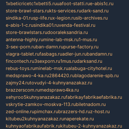
1xbeticricetc1xbetti5.ru
uafoot-statti.ru
e-abis1c.ru
store-brawl-stars.ru
kts-services.ru
dark-sand.ru
sindika-01.ru
sp-life.ru
x-legion.ru
sib-archives.ru
e-abis-1-c.ru
sindika01.ru
venda-festival.ru
store-brawlstars.ru
dooraleksandria.ru
antenna-highly.ru
mine-lab-msk.ru
1-mus.ru
3-sex-porn.ru
ban-damn.ru
purse-factory.ru
viagra-tablet.ru
fasbags.ru
adler-jun.ru
bandamn.ru
fincontech.ru
3sexporn.ru
1mus.ru
darksand.ru
rebus-toys.ru
minelab-msk.ru
alabuga-cityhotel.ru
medsprawo-4-ka.ru
2864420.ru
blagodarenie-spb.ru
zajmy24.ru
tovudyi-4-kuhnyanazakaz.ru
brazzerscom.ru
medsprawo4ka.ru
xehyroo5kuhnyanazakaz.ru
fabrikayfabrikaefabrika.ru
vskrytie-zamkov-moskva-113.ru
biletnadom.ru
zed-online.ru
pimchax.ru
brazzers-hd.ru
z-host.ru
kitubeu2kuhnyanazakaz.ru
naperekate.ru
kuhnyaofabrikaufabrik.ru
kitubeu-2-kuhnyanazakaz.ru