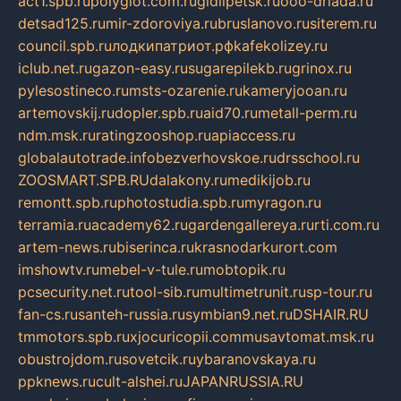
act1.spb.ru
polyglot.com.ru
gidlipetsk.ru
ooo-driada.ru
detsad125.ru
mir-zdoroviya.ru
bruslanovo.ru
siterem.ru
council.spb.ru
лодкипатриот.рф
kafekolizey.ru
iclub.net.ru
gazon-easy.ru
sugarepilekb.ru
grinox.ru
pylesostineco.ru
msts-ozarenie.ru
kameryjooan.ru
artemovskij.ru
dopler.spb.ru
aid70.ru
metall-perm.ru
ndm.msk.ru
ratingzooshop.ru
apiaccess.ru
globalautotrade.info
bezverhovskoe.ru
drsschool.ru
ZOOSMART.SPB.RU
dalakony.ru
medikijob.ru
remontt.spb.ru
photostudia.spb.ru
myragon.ru
terramia.ru
academy62.ru
gardengallereya.ru
rti.com.ru
artem-news.ru
biserinca.ru
krasnodarkurort.com
imshowtv.ru
mebel-v-tule.ru
mobtopik.ru
pcsecurity.net.ru
tool-sib.ru
multimetrunit.ru
sp-tour.ru
fan-cs.ru
santeh-russia.ru
symbian9.net.ru
DSHAIR.RU
tmmotors.spb.ru
xjocuricopii.com
musavtomat.msk.ru
obustrojdom.ru
sovetcik.ru
ybaranovskaya.ru
ppknews.ru
cult-alshei.ru
JAPANRUSSIA.RU