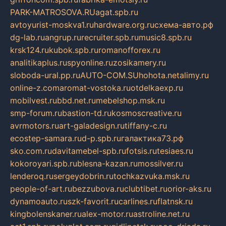
PARK-MATROSOVA.RU
agat.spb.ru
avtoyurist-moskva1.ru
hardware.org.ru
схема-авто.рф
dg-lab.ru
angrup.ru
recruiter.spb.ru
music8.spb.ru
krsk124.ru
kubok.spb.ru
romanofforex.ru
analitikaplus.ru
spyonline.ru
zosikamery.ru
sloboda-ural.pp.ru
AUTO-COM.SU
hohota.net
alimy.ru
online-z.com
aromat-vostoka.ru
otdelkaexp.ru
mobilvest.ru
bbd.net.ru
mebelshop.msk.ru
smp-forum.ru
bastion-td.ru
kosmoscreative.ru
avrmotors.ru
art-galadesign.ru
tiffany-c.ru
ecostep-samara.ru
d-p.spb.ru
галактика73.рф
sko.com.ru
davitamebel-spb.ru
fotsis.ru
tesiaes.ru
kokoroyari.spb.ru
blesna-kazan.ru
mossilver.ru
lenderoq.ru
sergeydobrin.ru
tochkazvuka.msk.ru
people-of-art.ru
bezzubova.ru
clubtibet.ru
orior-aks.ru
dynamoauto.ru
szk-favorit.ru
carlines.ru
flatnsk.ru
kingbolenskaner.ru
alex-motor.ru
astroline.net.ru