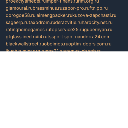
proekciyamebel.ru
imper-finans.ru
rim.org.ru
glamourai.ru
brassminus.ru
zabor-pro.ru
ftn.pp.ru
dorogoe58.ru
laimengpacker.ru
kuzova-zapchasti.ru
sageerp.ru
taxodrom.ru
dsrazvitie.ru
hardcity.net.ru
ratinghomegames.ru
topservice25.ru
gubernyan.ru
gtglasslined.ru
ii4.ru
tssport.spb.ru
andorra24.com
blackwallstreet.ru
oboimos.ru
optim-doors.com.ru
ikuch.ru
nycr.org.ru
npa21.ru
vremya-ch.spb.ru
desert000.ru
ivtorgi.ru
ifiori.ru
catalog-statei.ru
dcv.org.ru
spetsmaster174.ru
ipkameryhiseeu.ru
dum26.ru
ruspol.spb.ru
fr-opendp.ru
kam-solnyshko.ru
cheyenne-arapaho.ru
sevzapmetal.spb.ru
ted-lapidus.spb.ru
parasite-eliminator.ru
sigma-complete.ru
modernworld.ru
dama-moda.ru
eholot-group.ru
sk-nvkz.ru
DRONGOLD.RU
democratia2.ru
i-farmer.ru
mass-sport.org
jablonex.spb.ru
bookmess.ru
linkword.ru
refineua.com.ru
cs-spec.net.ru
altay-mebel.ru