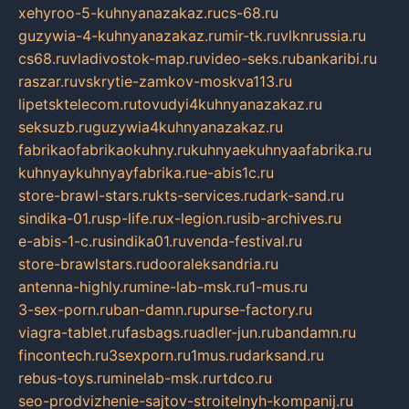
xehyroo-5-kuhnyanazakaz.ru
cs-68.ru
guzywia-4-kuhnyanazakaz.ru
mir-tk.ru
vlknrussia.ru
cs68.ru
vladivostok-map.ru
video-seks.ru
bankaribi.ru
raszar.ru
vskrytie-zamkov-moskva113.ru
lipetsktelecom.ru
tovudyi4kuhnyanazakaz.ru
seksuzb.ru
guzywia4kuhnyanazakaz.ru
fabrikaofabrikaokuhny.ru
kuhnyaekuhnyaafabrika.ru
kuhnyaykuhnyayfabrika.ru
e-abis1c.ru
store-brawl-stars.ru
kts-services.ru
dark-sand.ru
sindika-01.ru
sp-life.ru
x-legion.ru
sib-archives.ru
e-abis-1-c.ru
sindika01.ru
venda-festival.ru
store-brawlstars.ru
dooraleksandria.ru
antenna-highly.ru
mine-lab-msk.ru
1-mus.ru
3-sex-porn.ru
ban-damn.ru
purse-factory.ru
viagra-tablet.ru
fasbags.ru
adler-jun.ru
bandamn.ru
fincontech.ru
3sexporn.ru
1mus.ru
darksand.ru
rebus-toys.ru
minelab-msk.ru
rtdco.ru
seo-prodvizhenie-sajtov-stroitelnyh-kompanij.ru