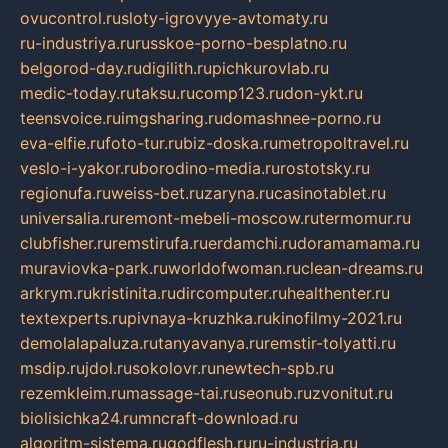
ovucontrol.ru
sloty-igrovyye-avtomaty.ru
ru-industriya.ru
russkoe-porno-besplatno.ru
belgorod-day.ru
digilith.ru
pichkurovlab.ru
medic-today.ru
taksu.ru
comp123.ru
don-ykt.ru
teensvoice.ru
imgsharing.ru
domashnee-porno.ru
eva-elfie.ru
foto-tur.ru
biz-doska.ru
metropoltravel.ru
veslo-i-yakor.ru
borodino-media.ru
rostotsky.ru
regionufa.ru
weiss-bet.ru
zaryna.ru
casinotablet.ru
universalia.ru
remont-mebeli-moscow.ru
termomur.ru
clubfisher.ru
remstirufa.ru
erdamchi.ru
doramamama.ru
muraviovka-park.ru
worldofwoman.ru
clean-dreams.ru
arkrym.ru
kristinita.ru
dircomputer.ru
healthenter.ru
textexperts.ru
pivnaya-kruzhka.ru
kinofilmy-2021.ru
demolalapaluza.ru
tanyavanya.ru
remstir-tolyatti.ru
msdip.ru
jdol.ru
sokolovr.ru
newtech-spb.ru
rezemkleim.ru
massage-tai.ru
seonub.ru
zvonitut.ru
biolisichka24.ru
mncraft-download.ru
algoritm-sistema.ru
godflesh.ru
ru-industria.ru