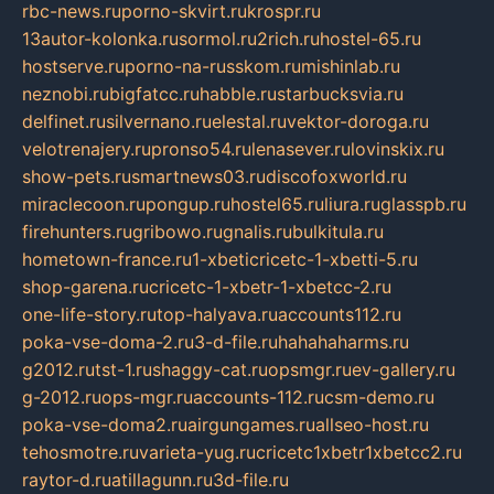
rbc-news.ru
porno-skvirt.ru
krospr.ru
13autor-kolonka.ru
sormol.ru
2rich.ru
hostel-65.ru
hostserve.ru
porno-na-russkom.ru
mishinlab.ru
neznobi.ru
bigfatcc.ru
habble.ru
starbucksvia.ru
delfinet.ru
silvernano.ru
elestal.ru
vektor-doroga.ru
velotrenajery.ru
pronso54.ru
lenasever.ru
lovinskix.ru
show-pets.ru
smartnews03.ru
discofoxworld.ru
miraclecoon.ru
pongup.ru
hostel65.ru
liura.ru
glasspb.ru
firehunters.ru
gribowo.ru
gnalis.ru
bulkitula.ru
hometown-france.ru
1-xbeticricetc-1-xbetti-5.ru
shop-garena.ru
cricetc-1-xbetr-1-xbetcc-2.ru
one-life-story.ru
top-halyava.ru
accounts112.ru
poka-vse-doma-2.ru
3-d-file.ru
hahahaharms.ru
g2012.ru
tst-1.ru
shaggy-cat.ru
opsmgr.ru
ev-gallery.ru
g-2012.ru
ops-mgr.ru
accounts-112.ru
csm-demo.ru
poka-vse-doma2.ru
airgungames.ru
allseo-host.ru
tehosmotre.ru
varieta-yug.ru
cricetc1xbetr1xbetcc2.ru
raytor-d.ru
atillagunn.ru
3d-file.ru