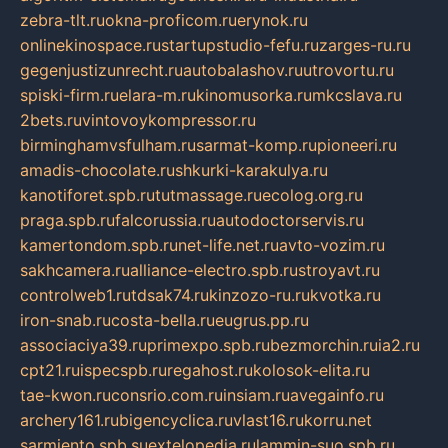
zebra-tlt.ru
okna-proficom.ru
erynok.ru
onlinekinospace.ru
startupstudio-fefu.ru
zarges-ru.ru
gegenjustizunrecht.ru
autobalashov.ru
utrovortu.ru
spiski-firm.ru
elara-m.ru
kinomusorka.ru
mkcslava.ru
2bets.ru
vintovoykompressor.ru
birminghamvsfulham.ru
sarmat-komp.ru
pioneeri.ru
amadis-chocolate.ru
shkurki-karakulya.ru
kanotiforet.spb.ru
tutmassage.ru
ecolog.org.ru
praga.spb.ru
falcorussia.ru
autodoctorservis.ru
kamertondom.spb.ru
net-life.net.ru
avto-vozim.ru
sakhcamera.ru
alliance-electro.spb.ru
stroyavt.ru
controlweb1.ru
tdsak74.ru
kinzozo-ru.ru
kvotka.ru
iron-snab.ru
costa-bella.ru
eugrus.pp.ru
associaciya39.ru
primexpo.spb.ru
bezmorchin.ru
ia2.ru
cpt21.ru
ispecspb.ru
regahost.ru
kolosok-elita.ru
tae-kwon.ru
consrio.com.ru
insiam.ru
avegainfo.ru
archery161.ru
bigencyclica.ru
vlast16.ru
korru.net
sarmiento.spb.su
extelopedia.ru
lammin-suo.spb.ru