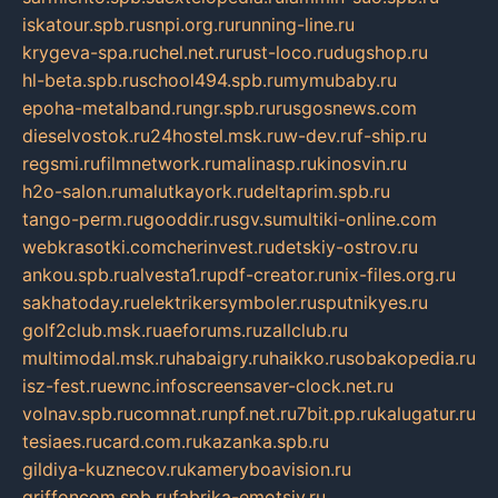
iskatour.spb.ru
snpi.org.ru
running-line.ru
krygeva-spa.ru
chel.net.ru
rust-loco.ru
dugshop.ru
hl-beta.spb.ru
school494.spb.ru
mymubaby.ru
epoha-metalband.ru
ngr.spb.ru
rusgosnews.com
dieselvostok.ru
24hostel.msk.ru
w-dev.ru
f-ship.ru
regsmi.ru
filmnetwork.ru
malinasp.ru
kinosvin.ru
h2o-salon.ru
malutkayork.ru
deltaprim.spb.ru
tango-perm.ru
gooddir.ru
sgv.su
multiki-online.com
webkrasotki.com
cherinvest.ru
detskiy-ostrov.ru
ankou.spb.ru
alvesta1.ru
pdf-creator.ru
nix-files.org.ru
sakhatoday.ru
elektrikersymboler.ru
sputnikyes.ru
golf2club.msk.ru
aeforums.ru
zallclub.ru
multimodal.msk.ru
habaigry.ru
haikko.ru
sobakopedia.ru
isz-fest.ru
ewnc.info
screensaver-clock.net.ru
volnav.spb.ru
comnat.ru
npf.net.ru
7bit.pp.ru
kalugatur.ru
tesiaes.ru
card.com.ru
kazanka.spb.ru
gildiya-kuznecov.ru
kameryboavision.ru
griffoncom.spb.ru
fabrika-emotsiy.ru