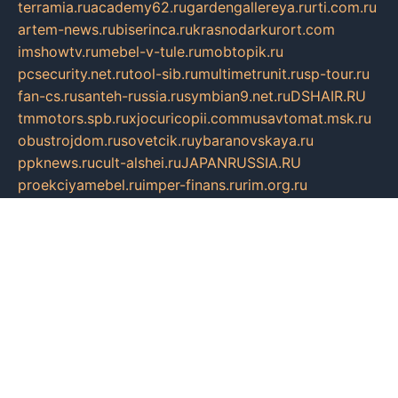
terramia.ru
academy62.ru
gardengallereya.ru
rti.com.ru
artem-news.ru
biserinca.ru
krasnodarkurort.com
imshowtv.ru
mebel-v-tule.ru
mobtopik.ru
pcsecurity.net.ru
tool-sib.ru
multimetrunit.ru
sp-tour.ru
fan-cs.ru
santeh-russia.ru
symbian9.net.ru
DSHAIR.RU
tmmotors.spb.ru
xjocuricopii.com
musavtomat.msk.ru
obustrojdom.ru
sovetcik.ru
ybaranovskaya.ru
ppknews.ru
cult-alshei.ru
JAPANRUSSIA.RU
proekciyamebel.ru
imper-finans.ru
rim.org.ru
glamourai.ru
brassminus.ru
zabor-pro.ru
ftn.pp.ru
dorogoe58.ru
laimengpacker.ru
kuzova-zapchasti.ru
sageerp.ru
taxodrom.ru
dsrazvitie.ru
hardcity.net.ru
ratinghomegames.ru
topservice25.ru
gubernyan.ru
gtglasslined.ru
ii4.ru
tssport.spb.ru
andorra24.com
blackwallstreet.ru
oboimos.ru
optim-doors.com.ru
ikuch.ru
nycr.org.ru
npa21.ru
vremya-ch.spb.ru
desert000.ru
ivtorgi.ru
ifiori.ru
catalog-statei.ru
dcv.org.ru
spetsmaster174.ru
ipkameryhiseeu.ru