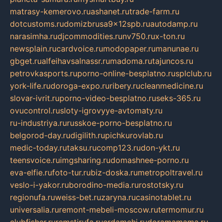
matrasy-kemerovo.ru
ashanet.ru
trade-farm.ru
dotcustoms.ru
domizbrusa9x12spb.ru
autodamp.ru
narasimha.ru
djcommodities.ru
nv750.ru
x-ton.ru
newsplain.ru
cardvoice.ru
modopaper.ru
manunae.ru
gbget.ru
alfeihavsalnassr.ru
madoma.ru
tajuncos.ru
petrovkasports.ru
porno-online-besplatno.ru
splclub.ru
york-life.ru
doroga-expo.ru
ribery.ru
cleanmedicine.ru
slovar-ivrit.ru
porno-video-besplatno.ru
seks-365.ru
ovucontrol.ru
sloty-igrovyye-avtomaty.ru
ru-industriya.ru
russkoe-porno-besplatno.ru
belgorod-day.ru
digilith.ru
pichkurovlab.ru
medic-today.ru
taksu.ru
comp123.ru
don-ykt.ru
teensvoice.ru
imgsharing.ru
domashnee-porno.ru
eva-elfie.ru
foto-tur.ru
biz-doska.ru
metropoltravel.ru
veslo-i-yakor.ru
borodino-media.ru
rostotsky.ru
regionufa.ru
weiss-bet.ru
zaryna.ru
casinotablet.ru
universalia.ru
remont-mebeli-moscow.ru
termomur.ru