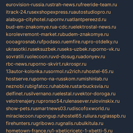
eurovision-russia.ru
strah-news.ru
freeride-team.ru
itrack-24.ru
sexshopexpress.ru
autostudiopro.ru
alabuga-cityhotel.ru
pornv.ru
atlantpereezd.ru
bud-em-znakomye.ru
a-cdc.ru
elektrostal-news.ru
korolevremont-market.ru
budem-znakomye.ru
oooagrosnab.ru
fpodaso.ru
emfire.ru
pro-otdelky.ru
ukrasotki.ru
seksuzbek.ru
seks-uzbek.ru
porno-vk.ru
sovratili.ru
olecoon.ru
vd-dosug.ru
adonyev.ru
rbc-news.ru
porno-skvirt.ru
krospr.ru
13autor-kolonka.ru
sormol.ru
2rich.ru
hostel-65.ru
hostserve.ru
porno-na-russkom.ru
mishinlab.ru
neznobi.ru
bigfatcc.ru
habble.ru
starbucksvia.ru
delfinet.ru
silvernano.ru
elestal.ru
vektor-doroga.ru
velotrenajery.ru
pronso54.ru
lenasever.ru
lovinskix.ru
show-pets.ru
smartnews03.ru
discofoxworld.ru
miraclecoon.ru
pongup.ru
hostel65.ru
liura.ru
glasspb.ru
firehunters.ru
gribowo.ru
gnalis.ru
bulkitula.ru
hometown-france.ru
1-xbeticricetc-1-xbetti-5.ru