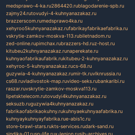
medsprawo-4-ka.ru
2864420.ru
blagodarenie-spb.ru
zajmy24.ru
tovudyi-4-kuhnyanazakaz.ru
brazzerscom.ru
medsprawo4ka.ru
xehyroo5kuhnyanazakaz.ru
fabrikayfabrikaefabrika.ru
vskrytie-zamkov-moskva-113.ru
biletnadom.ru
zed-online.ru
pimchax.ru
brazzers-hd.ru
z-host.ru
kitubeu2kuhnyanazakaz.ru
naperekate.ru
kuhnyaofabrikaufabrik.ru
kitubeu-2-kuhnyanazakaz.ru
xehyroo-5-kuhnyanazakaz.ru
cs-68.ru
guzywia-4-kuhnyanazakaz.ru
mir-tk.ru
vlknrussia.ru
cs68.ru
vladivostok-map.ru
video-seks.ru
bankaribi.ru
raszar.ru
vskrytie-zamkov-moskva113.ru
lipetsktelecom.ru
tovudyi4kuhnyanazakaz.ru
seksuzb.ru
guzywia4kuhnyanazakaz.ru
fabrikaofabrikaokuhny.ru
kuhnyaekuhnyaafabrika.ru
kuhnyaykuhnyayfabrika.ru
e-abis1c.ru
store-brawl-stars.ru
kts-services.ru
dark-sand.ru
sindika-01.ru
sp-life.ru
x-legion.ru
sib-archives.ru