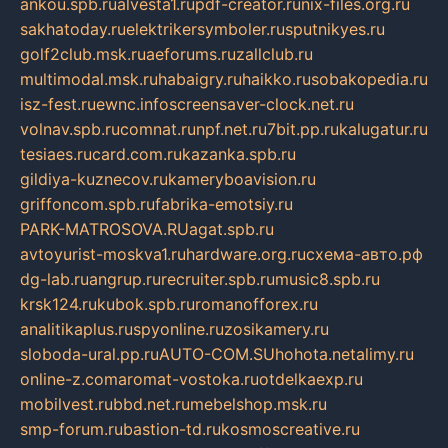
ankou.spb.ru
alvesta1.ru
pdf-creator.ru
nix-files.org.ru
sakhatoday.ru
elektrikersymboler.ru
sputnikyes.ru
golf2club.msk.ru
aeforums.ru
zallclub.ru
multimodal.msk.ru
habaigry.ru
haikko.ru
sobakopedia.ru
isz-fest.ru
ewnc.info
screensaver-clock.net.ru
volnav.spb.ru
comnat.ru
npf.net.ru
7bit.pp.ru
kalugatur.ru
tesiaes.ru
card.com.ru
kazanka.spb.ru
gildiya-kuznecov.ru
kameryboavision.ru
griffoncom.spb.ru
fabrika-emotsiy.ru
PARK-MATROSOVA.RU
agat.spb.ru
avtoyurist-moskva1.ru
hardware.org.ru
схема-авто.рф
dg-lab.ru
angrup.ru
recruiter.spb.ru
music8.spb.ru
krsk124.ru
kubok.spb.ru
romanofforex.ru
analitikaplus.ru
spyonline.ru
zosikamery.ru
sloboda-ural.pp.ru
AUTO-COM.SU
hohota.net
alimy.ru
online-z.com
aromat-vostoka.ru
otdelkaexp.ru
mobilvest.ru
bbd.net.ru
mebelshop.msk.ru
smp-forum.ru
bastion-td.ru
kosmoscreative.ru