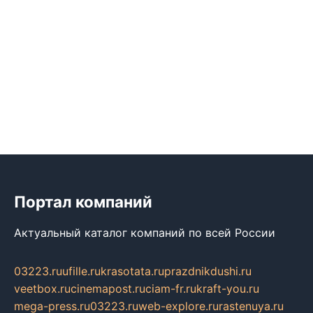
Портал компаний
Актуальный каталог компаний по всей России
03223.ru
ufille.ru
krasotata.ru
prazdnikdushi.ru
veetbox.ru
cinemapost.ru
ciam-fr.ru
kraft-you.ru
mega-press.ru
03223.ru
web-explore.ru
rastenuya.ru