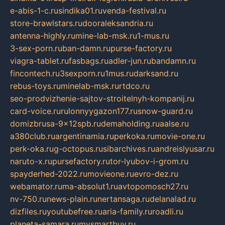
e-abis-1-c.ru
sindika01.ru
venda-festival.ru
store-brawlstars.ru
dooraleksandria.ru
antenna-highly.ru
mine-lab-msk.ru
1-mus.ru
3-sex-porn.ru
ban-damn.ru
purse-factory.ru
viagra-tablet.ru
fasbags.ru
adler-jun.ru
bandamn.ru
fincontech.ru
3sexporn.ru
1mus.ru
darksand.ru
rebus-toys.ru
minelab-msk.ru
rtdco.ru
seo-prodvizhenie-sajtov-stroitelnyh-kompanij.ru
card-voice.ru
rulonnyygazon177.ru
snow-guard.ru
domizbrusa-9x12spb.ru
demaholding.ru
aalse.ru
a380club.ru
argentinamia.ru
perkoka.ru
movie-one.ru
perk-oka.ru
g-octopus.ru
sibarchives.ru
andreislyusar.ru
naruto-x.ru
pursefactory.ru
tor-lyubov-i-grom.ru
spayderhed-2022.ru
movieone.ru
evro-dez.ru
webamator.ru
ma-absolut1.ru
avtopomosch27.ru
nv-750.ru
news-plain.ru
nertansaga.ru
delanalad.ru
dizfiles.ru
youtubefree.ru
aria-family.ru
roadli.ru
planeta-samara.ru
mysmartbuy.ru