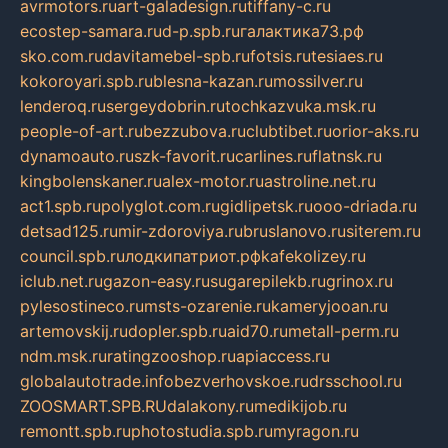
avrmotors.ru
art-galadesign.ru
tiffany-c.ru
ecostep-samara.ru
d-p.spb.ru
галактика73.рф
sko.com.ru
davitamebel-spb.ru
fotsis.ru
tesiaes.ru
kokoroyari.spb.ru
blesna-kazan.ru
mossilver.ru
lenderoq.ru
sergeydobrin.ru
tochkazvuka.msk.ru
people-of-art.ru
bezzubova.ru
clubtibet.ru
orior-aks.ru
dynamoauto.ru
szk-favorit.ru
carlines.ru
flatnsk.ru
kingbolenskaner.ru
alex-motor.ru
astroline.net.ru
act1.spb.ru
polyglot.com.ru
gidlipetsk.ru
ooo-driada.ru
detsad125.ru
mir-zdoroviya.ru
bruslanovo.ru
siterem.ru
council.spb.ru
лодкипатриот.рф
kafekolizey.ru
iclub.net.ru
gazon-easy.ru
sugarepilekb.ru
grinox.ru
pylesostineco.ru
msts-ozarenie.ru
kameryjooan.ru
artemovskij.ru
dopler.spb.ru
aid70.ru
metall-perm.ru
ndm.msk.ru
ratingzooshop.ru
apiaccess.ru
globalautotrade.info
bezverhovskoe.ru
drsschool.ru
ZOOSMART.SPB.RU
dalakony.ru
medikijob.ru
remontt.spb.ru
photostudia.spb.ru
myragon.ru