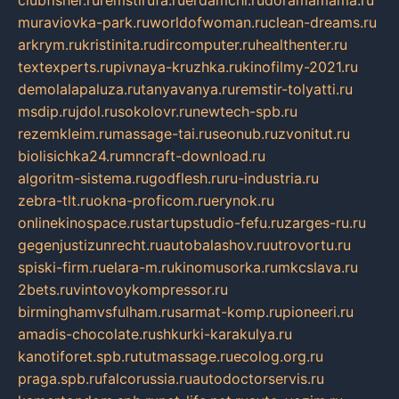
clubfisher.ru
remstirufa.ru
erdamchi.ru
doramamama.ru
muraviovka-park.ru
worldofwoman.ru
clean-dreams.ru
arkrym.ru
kristinita.ru
dircomputer.ru
healthenter.ru
textexperts.ru
pivnaya-kruzhka.ru
kinofilmy-2021.ru
demolalapaluza.ru
tanyavanya.ru
remstir-tolyatti.ru
msdip.ru
jdol.ru
sokolovr.ru
newtech-spb.ru
rezemkleim.ru
massage-tai.ru
seonub.ru
zvonitut.ru
biolisichka24.ru
mncraft-download.ru
algoritm-sistema.ru
godflesh.ru
ru-industria.ru
zebra-tlt.ru
okna-proficom.ru
erynok.ru
onlinekinospace.ru
startupstudio-fefu.ru
zarges-ru.ru
gegenjustizunrecht.ru
autobalashov.ru
utrovortu.ru
spiski-firm.ru
elara-m.ru
kinomusorka.ru
mkcslava.ru
2bets.ru
vintovoykompressor.ru
birminghamvsfulham.ru
sarmat-komp.ru
pioneeri.ru
amadis-chocolate.ru
shkurki-karakulya.ru
kanotiforet.spb.ru
tutmassage.ru
ecolog.org.ru
praga.spb.ru
falcorussia.ru
autodoctorservis.ru