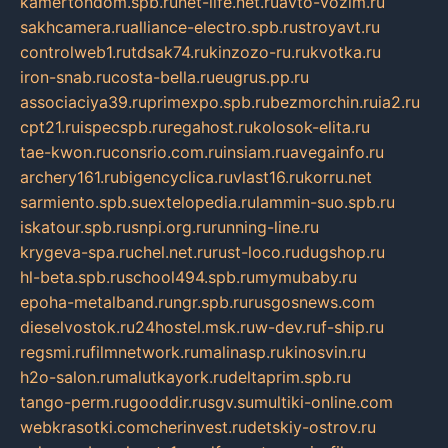
kamertondom.spb.ru
net-life.net.ru
avto-vozim.ru
sakhcamera.ru
alliance-electro.spb.ru
stroyavt.ru
controlweb1.ru
tdsak74.ru
kinzozo-ru.ru
kvotka.ru
iron-snab.ru
costa-bella.ru
eugrus.pp.ru
associaciya39.ru
primexpo.spb.ru
bezmorchin.ru
ia2.ru
cpt21.ru
ispecspb.ru
regahost.ru
kolosok-elita.ru
tae-kwon.ru
consrio.com.ru
insiam.ru
avegainfo.ru
archery161.ru
bigencyclica.ru
vlast16.ru
korru.net
sarmiento.spb.su
extelopedia.ru
lammin-suo.spb.ru
iskatour.spb.ru
snpi.org.ru
running-line.ru
krygeva-spa.ru
chel.net.ru
rust-loco.ru
dugshop.ru
hl-beta.spb.ru
school494.spb.ru
mymubaby.ru
epoha-metalband.ru
ngr.spb.ru
rusgosnews.com
dieselvostok.ru
24hostel.msk.ru
w-dev.ru
f-ship.ru
regsmi.ru
filmnetwork.ru
malinasp.ru
kinosvin.ru
h2o-salon.ru
malutkayork.ru
deltaprim.spb.ru
tango-perm.ru
gooddir.ru
sgv.su
multiki-online.com
webkrasotki.com
cherinvest.ru
detskiy-ostrov.ru