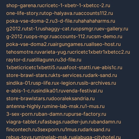
shop-garena.ru
cricetc-1-xbetr-1-xbetcc-2.ru
one-life-story.ru
top-halyava.ru
accounts112.ru
poka-vse-doma-2.ru
3-d-file.ru
hahahaharms.ru
g2012.ru
tst-1.ru
shaggy-cat.ru
opsmgr.ru
ev-gallery.ru
g-2012.ru
ops-mgr.ru
accounts-112.ru
csm-demo.ru
poka-vse-doma2.ru
airgungames.ru
allseo-host.ru
tehosmotre.ru
varieta-yug.ru
cricetc1xbetr1xbetcc2.ru
raytor-d.ru
atillagunn.ru
3d-file.ru
1xbeticricetc1xbetti5.ru
uafoot-statti.ru
e-abis1c.ru
store-brawl-stars.ru
kts-services.ru
dark-sand.ru
sindika-01.ru
sp-life.ru
x-legion.ru
sib-archives.ru
e-abis-1-c.ru
sindika01.ru
venda-festival.ru
store-brawlstars.ru
dooraleksandria.ru
antenna-highly.ru
mine-lab-msk.ru
1-mus.ru
3-sex-porn.ru
ban-damn.ru
purse-factory.ru
viagra-tablet.ru
fasbags.ru
adler-jun.ru
bandamn.ru
fincontech.ru
3sexporn.ru
1mus.ru
darksand.ru
rebus-toys.ru
minelab-msk.ru
alabuga-cityhotel.ru