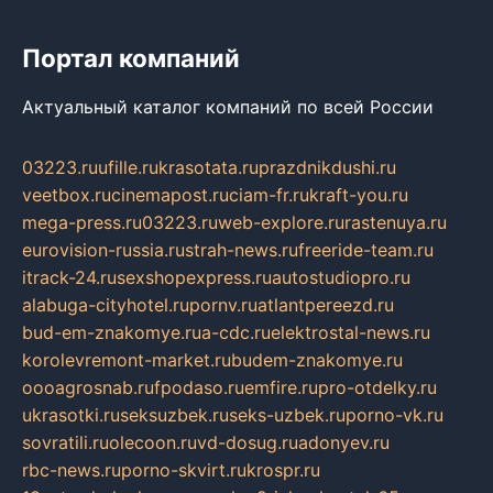
Портал компаний
Актуальный каталог компаний по всей России
03223.ru
ufille.ru
krasotata.ru
prazdnikdushi.ru
veetbox.ru
cinemapost.ru
ciam-fr.ru
kraft-you.ru
mega-press.ru
03223.ru
web-explore.ru
rastenuya.ru
eurovision-russia.ru
strah-news.ru
freeride-team.ru
itrack-24.ru
sexshopexpress.ru
autostudiopro.ru
alabuga-cityhotel.ru
pornv.ru
atlantpereezd.ru
bud-em-znakomye.ru
a-cdc.ru
elektrostal-news.ru
korolevremont-market.ru
budem-znakomye.ru
oooagrosnab.ru
fpodaso.ru
emfire.ru
pro-otdelky.ru
ukrasotki.ru
seksuzbek.ru
seks-uzbek.ru
porno-vk.ru
sovratili.ru
olecoon.ru
vd-dosug.ru
adonyev.ru
rbc-news.ru
porno-skvirt.ru
krospr.ru