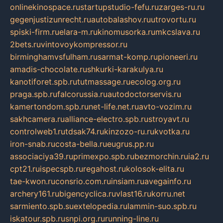
onlinekinospace.ru
startupstudio-fefu.ru
zarges-ru.ru
gegenjustizunrecht.ru
autobalashov.ru
utrovortu.ru
spiski-firm.ru
elara-m.ru
kinomusorka.ru
mkcslava.ru
2bets.ru
vintovoykompressor.ru
birminghamvsfulham.ru
sarmat-komp.ru
pioneeri.ru
amadis-chocolate.ru
shkurki-karakulya.ru
kanotiforet.spb.ru
tutmassage.ru
ecolog.org.ru
praga.spb.ru
falcorussia.ru
autodoctorservis.ru
kamertondom.spb.ru
net-life.net.ru
avto-vozim.ru
sakhcamera.ru
alliance-electro.spb.ru
stroyavt.ru
controlweb1.ru
tdsak74.ru
kinzozo-ru.ru
kvotka.ru
iron-snab.ru
costa-bella.ru
eugrus.pp.ru
associaciya39.ru
primexpo.spb.ru
bezmorchin.ru
ia2.ru
cpt21.ru
ispecspb.ru
regahost.ru
kolosok-elita.ru
tae-kwon.ru
consrio.com.ru
insiam.ru
avegainfo.ru
archery161.ru
bigencyclica.ru
vlast16.ru
korru.net
sarmiento.spb.su
extelopedia.ru
lammin-suo.spb.ru
iskatour.spb.ru
snpi.org.ru
running-line.ru