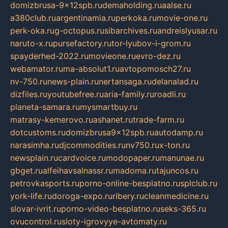
domizbrusa-9x12spb.ru
demaholding.ru
aalse.ru
a380club.ru
argentinamia.ru
perkoka.ru
movie-one.ru
perk-oka.ru
g-octopus.ru
sibarchives.ru
andreislyusar.ru
naruto-x.ru
pursefactory.ru
tor-lyubov-i-grom.ru
spayderhed-2022.ru
movieone.ru
evro-dez.ru
webamator.ru
ma-absolut1.ru
avtopomosch27.ru
nv-750.ru
news-plain.ru
nertansaga.ru
delanalad.ru
dizfiles.ru
youtubefree.ru
aria-family.ru
roadli.ru
planeta-samara.ru
mysmartbuy.ru
matrasy-kemerovo.ru
ashanet.ru
trade-farm.ru
dotcustoms.ru
domizbrusa9x12spb.ru
autodamp.ru
narasimha.ru
djcommodities.ru
nv750.ru
x-ton.ru
newsplain.ru
cardvoice.ru
modopaper.ru
manunae.ru
gbget.ru
alfeihavsalnassr.ru
madoma.ru
tajuncos.ru
petrovkasports.ru
porno-online-besplatno.ru
splclub.ru
york-life.ru
doroga-expo.ru
ribery.ru
cleanmedicine.ru
slovar-ivrit.ru
porno-video-besplatno.ru
seks-365.ru
ovucontrol.ru
sloty-igrovyye-avtomaty.ru