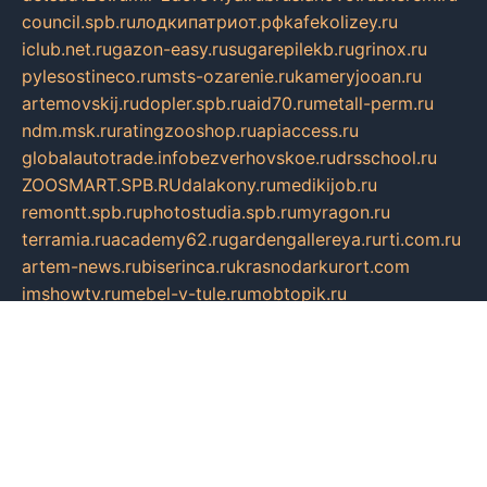
council.spb.ru
лодкипатриот.рф
kafekolizey.ru
iclub.net.ru
gazon-easy.ru
sugarepilekb.ru
grinox.ru
pylesostineco.ru
msts-ozarenie.ru
kameryjooan.ru
artemovskij.ru
dopler.spb.ru
aid70.ru
metall-perm.ru
ndm.msk.ru
ratingzooshop.ru
apiaccess.ru
globalautotrade.info
bezverhovskoe.ru
drsschool.ru
ZOOSMART.SPB.RU
dalakony.ru
medikijob.ru
remontt.spb.ru
photostudia.spb.ru
myragon.ru
terramia.ru
academy62.ru
gardengallereya.ru
rti.com.ru
artem-news.ru
biserinca.ru
krasnodarkurort.com
imshowtv.ru
mebel-v-tule.ru
mobtopik.ru
pcsecurity.net.ru
tool-sib.ru
multimetrunit.ru
sp-tour.ru
fan-cs.ru
santeh-russia.ru
symbian9.net.ru
DSHAIR.RU
tmmotors.spb.ru
xjocuricopii.com
musavtomat.msk.ru
obustrojdom.ru
sovetcik.ru
ybaranovskaya.ru
ppknews.ru
cult-alshei.ru
JAPANRUSSIA.RU
proekciyamebel.ru
imper-finans.ru
rim.org.ru
glamourai.ru
brassminus.ru
zabor-pro.ru
ftn.pp.ru