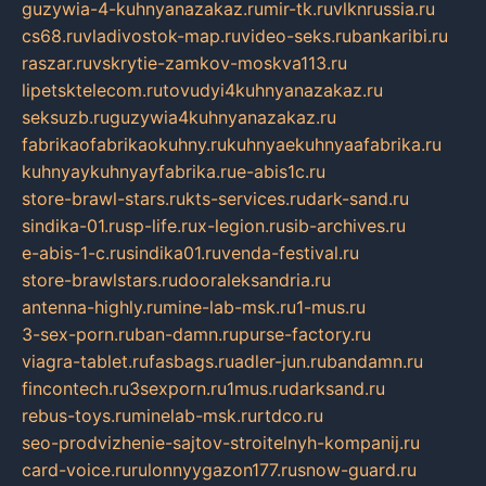
guzywia-4-kuhnyanazakaz.ru
mir-tk.ru
vlknrussia.ru
cs68.ru
vladivostok-map.ru
video-seks.ru
bankaribi.ru
raszar.ru
vskrytie-zamkov-moskva113.ru
lipetsktelecom.ru
tovudyi4kuhnyanazakaz.ru
seksuzb.ru
guzywia4kuhnyanazakaz.ru
fabrikaofabrikaokuhny.ru
kuhnyaekuhnyaafabrika.ru
kuhnyaykuhnyayfabrika.ru
e-abis1c.ru
store-brawl-stars.ru
kts-services.ru
dark-sand.ru
sindika-01.ru
sp-life.ru
x-legion.ru
sib-archives.ru
e-abis-1-c.ru
sindika01.ru
venda-festival.ru
store-brawlstars.ru
dooraleksandria.ru
antenna-highly.ru
mine-lab-msk.ru
1-mus.ru
3-sex-porn.ru
ban-damn.ru
purse-factory.ru
viagra-tablet.ru
fasbags.ru
adler-jun.ru
bandamn.ru
fincontech.ru
3sexporn.ru
1mus.ru
darksand.ru
rebus-toys.ru
minelab-msk.ru
rtdco.ru
seo-prodvizhenie-sajtov-stroitelnyh-kompanij.ru
card-voice.ru
rulonnyygazon177.ru
snow-guard.ru