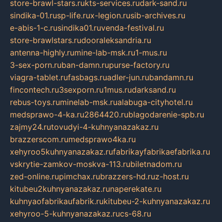
store-brawl-stars.ru
kts-services.ru
dark-sand.ru
sindika-01.ru
sp-life.ru
x-legion.ru
sib-archives.ru
e-abis-1-c.ru
sindika01.ru
venda-festival.ru
store-brawlstars.ru
dooraleksandria.ru
antenna-highly.ru
mine-lab-msk.ru
1-mus.ru
3-sex-porn.ru
ban-damn.ru
purse-factory.ru
viagra-tablet.ru
fasbags.ru
adler-jun.ru
bandamn.ru
fincontech.ru
3sexporn.ru
1mus.ru
darksand.ru
rebus-toys.ru
minelab-msk.ru
alabuga-cityhotel.ru
medsprawo-4-ka.ru
2864420.ru
blagodarenie-spb.ru
zajmy24.ru
tovudyi-4-kuhnyanazakaz.ru
brazzerscom.ru
medsprawo4ka.ru
xehyroo5kuhnyanazakaz.ru
fabrikayfabrikaefabrika.ru
vskrytie-zamkov-moskva-113.ru
biletnadom.ru
zed-online.ru
pimchax.ru
brazzers-hd.ru
z-host.ru
kitubeu2kuhnyanazakaz.ru
naperekate.ru
kuhnyaofabrikaufabrik.ru
kitubeu-2-kuhnyanazakaz.ru
xehyroo-5-kuhnyanazakaz.ru
cs-68.ru