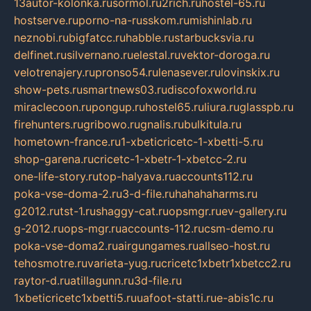
13autor-kolonka.ru
sormol.ru
2rich.ru
hostel-65.ru
hostserve.ru
porno-na-russkom.ru
mishinlab.ru
neznobi.ru
bigfatcc.ru
habble.ru
starbucksvia.ru
delfinet.ru
silvernano.ru
elestal.ru
vektor-doroga.ru
velotrenajery.ru
pronso54.ru
lenasever.ru
lovinskix.ru
show-pets.ru
smartnews03.ru
discofoxworld.ru
miraclecoon.ru
pongup.ru
hostel65.ru
liura.ru
glasspb.ru
firehunters.ru
gribowo.ru
gnalis.ru
bulkitula.ru
hometown-france.ru
1-xbeticricetc-1-xbetti-5.ru
shop-garena.ru
cricetc-1-xbetr-1-xbetcc-2.ru
one-life-story.ru
top-halyava.ru
accounts112.ru
poka-vse-doma-2.ru
3-d-file.ru
hahahaharms.ru
g2012.ru
tst-1.ru
shaggy-cat.ru
opsmgr.ru
ev-gallery.ru
g-2012.ru
ops-mgr.ru
accounts-112.ru
csm-demo.ru
poka-vse-doma2.ru
airgungames.ru
allseo-host.ru
tehosmotre.ru
varieta-yug.ru
cricetc1xbetr1xbetcc2.ru
raytor-d.ru
atillagunn.ru
3d-file.ru
1xbeticricetc1xbetti5.ru
uafoot-statti.ru
e-abis1c.ru