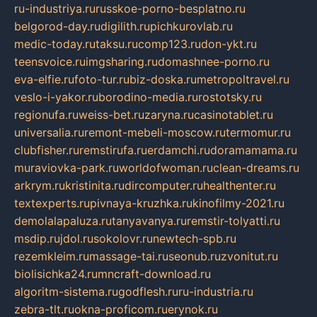
ru-industriya.ru
russkoe-porno-besplatno.ru
belgorod-day.ru
digilith.ru
pichkurovlab.ru
medic-today.ru
taksu.ru
comp123.ru
don-ykt.ru
teensvoice.ru
imgsharing.ru
domashnee-porno.ru
eva-elfie.ru
foto-tur.ru
biz-doska.ru
metropoltravel.ru
veslo-i-yakor.ru
borodino-media.ru
rostotsky.ru
regionufa.ru
weiss-bet.ru
zaryna.ru
casinotablet.ru
universalia.ru
remont-mebeli-moscow.ru
termomur.ru
clubfisher.ru
remstirufa.ru
erdamchi.ru
doramamama.ru
muraviovka-park.ru
worldofwoman.ru
clean-dreams.ru
arkrym.ru
kristinita.ru
dircomputer.ru
healthenter.ru
textexperts.ru
pivnaya-kruzhka.ru
kinofilmy-2021.ru
demolalapaluza.ru
tanyavanya.ru
remstir-tolyatti.ru
msdip.ru
jdol.ru
sokolovr.ru
newtech-spb.ru
rezemkleim.ru
massage-tai.ru
seonub.ru
zvonitut.ru
biolisichka24.ru
mncraft-download.ru
algoritm-sistema.ru
godflesh.ru
ru-industria.ru
zebra-tlt.ru
okna-proficom.ru
erynok.ru