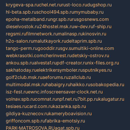
krygeva-spa.ru
chel.net.ru
rust-loco.ru
dugshop.ru
hl-beta.spb.ru
school494.spb.ru
mymubaby.ru
epoha-metalband.ru
ngr.spb.ru
rusgosnews.com
dieselvostok.ru
24hostel.msk.ru
w-dev.ru
f-ship.ru
regsmi.ru
filmnetwork.ru
malinasp.ru
kinosvin.ru
h2o-salon.ru
malutkayork.ru
deltaprim.spb.ru
tango-perm.ru
gooddir.ru
sgv.su
multiki-online.com
webkrasotki.com
cherinvest.ru
detskiy-ostrov.ru
ankou.spb.ru
alvesta1.ru
pdf-creator.ru
nix-files.org.ru
sakhatoday.ru
elektrikersymboler.ru
sputnikyes.ru
golf2club.msk.ru
aeforums.ru
zallclub.ru
multimodal.msk.ru
habaigry.ru
haikko.ru
sobakopedia.ru
isz-fest.ru
ewnc.info
screensaver-clock.net.ru
volnav.spb.ru
comnat.ru
npf.net.ru
7bit.pp.ru
kalugatur.ru
tesiaes.ru
card.com.ru
kazanka.spb.ru
gildiya-kuznecov.ru
kameryboavision.ru
griffoncom.spb.ru
fabrika-emotsiy.ru
PARK-MATROSOVA.RU
agat.spb.ru