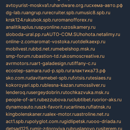
avtoyurist-moskva1.ru
hardware.org.ru
схема-авто.рф
dg-lab.ru
angrup.ru
recruiter.spb.ru
music8.spb.ru
krsk124.ru
kubok.spb.ru
romanofforex.ru
analitikaplus.ru
spyonline.ru
zosikamery.ru
sloboda-ural.pp.ru
AUTO-COM.SU
hohota.net
alimy.ru
online-z.com
aromat-vostoka.ru
otdelkaexp.ru
mobilvest.ru
bbd.net.ru
mebelshop.msk.ru
smp-forum.ru
bastion-td.ru
kosmoscreative.ru
avrmotors.ru
art-galadesign.ru
tiffany-c.ru
ecostep-samara.ru
d-p.spb.ru
галактика73.рф
sko.com.ru
davitamebel-spb.ru
fotsis.ru
tesiaes.ru
kokoroyari.spb.ru
blesna-kazan.ru
mossilver.ru
lenderoq.ru
sergeydobrin.ru
tochkazvuka.msk.ru
people-of-art.ru
bezzubova.ru
clubtibet.ru
orior-aks.ru
dynamoauto.ru
szk-favorit.ru
carlines.ru
flatnsk.ru
kingbolenskaner.ru
alex-motor.ru
astroline.net.ru
act1.spb.ru
polyglot.com.ru
gidlipetsk.ru
ooo-driada.ru
detsad125.ru
mir-zdoroviya.ru
bruslanovo.ru
siterem.ru