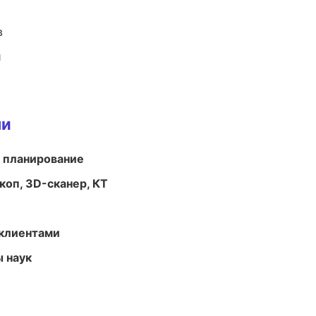
в
и
ми
 планирование
оп, 3D-сканер, КТ
 клиентами
ы наук