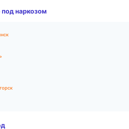
 под наркозом
инск
ь
горск
од