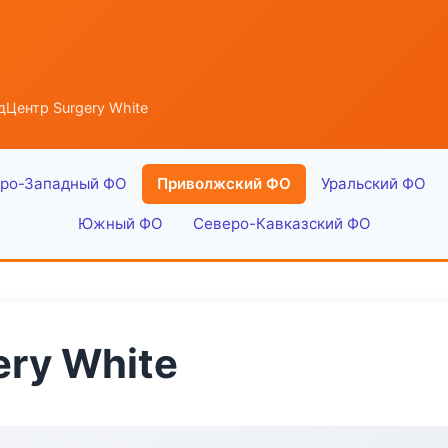
Центр Surgery White
ро-Западный ФО
Приволжский ФО
Уральский ФО
Южный ФО
Северо-Кавказский ФО
ry White