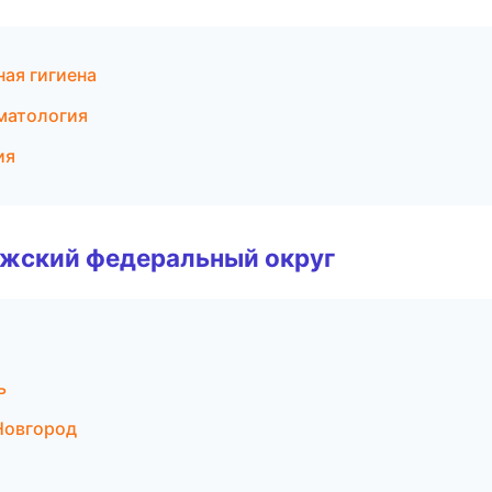
ая гигиена
оматология
ия
лжский федеральный округ
ь
Новгород