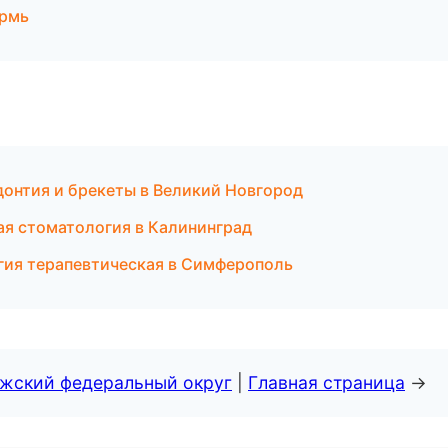
ермь
донтия и брекеты в Великий Новгород
ая стоматология в Калининград
огия терапевтическая в Симферополь
лжский федеральный округ
|
Главная страница
→