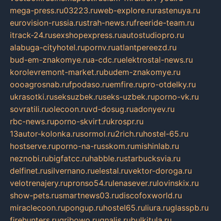
mega-press.ru
03223.ru
web-explore.ru
rastenuya.ru
eurovision-russia.ru
strah-news.ru
freeride-team.ru
itrack-24.ru
sexshopexpress.ru
autostudiopro.ru
alabuga-cityhotel.ru
pornv.ru
atlantpereezd.ru
bud-em-znakomye.ru
a-cdc.ru
elektrostal-news.ru
korolevremont-market.ru
budem-znakomye.ru
oooagrosnab.ru
fpodaso.ru
emfire.ru
pro-otdelky.ru
ukrasotki.ru
seksuzbek.ru
seks-uzbek.ru
porno-vk.ru
sovratili.ru
olecoon.ru
vd-dosug.ru
adonyev.ru
rbc-news.ru
porno-skvirt.ru
krospr.ru
13autor-kolonka.ru
sormol.ru
2rich.ru
hostel-65.ru
hostserve.ru
porno-na-russkom.ru
mishinlab.ru
neznobi.ru
bigfatcc.ru
habble.ru
starbucksvia.ru
delfinet.ru
silvernano.ru
elestal.ru
vektor-doroga.ru
velotrenajery.ru
pronso54.ru
lenasever.ru
lovinskix.ru
show-pets.ru
smartnews03.ru
discofoxworld.ru
miraclecoon.ru
pongup.ru
hostel65.ru
liura.ru
glasspb.ru
firehunters.ru
gribowo.ru
gnalis.ru
bulkitula.ru