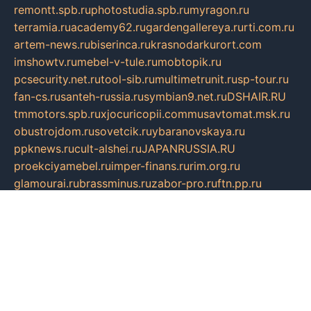
remontt.spb.ru
photostudia.spb.ru
myragon.ru
terramia.ru
academy62.ru
gardengallereya.ru
rti.com.ru
artem-news.ru
biserinca.ru
krasnodarkurort.com
imshowtv.ru
mebel-v-tule.ru
mobtopik.ru
pcsecurity.net.ru
tool-sib.ru
multimetrunit.ru
sp-tour.ru
fan-cs.ru
santeh-russia.ru
symbian9.net.ru
DSHAIR.RU
tmmotors.spb.ru
xjocuricopii.com
musavtomat.msk.ru
obustrojdom.ru
sovetcik.ru
ybaranovskaya.ru
ppknews.ru
cult-alshei.ru
JAPANRUSSIA.RU
proekciyamebel.ru
imper-finans.ru
rim.org.ru
glamourai.ru
brassminus.ru
zabor-pro.ru
ftn.pp.ru
dorogoe58.ru
laimengpacker.ru
kuzova-zapchasti.ru
sageerp.ru
taxodrom.ru
dsrazvitie.ru
hardcity.net.ru
ratinghomegames.ru
topservice25.ru
gubernyan.ru
gtglasslined.ru
ii4.ru
tssport.spb.ru
andorra24.com
blackwallstreet.ru
oboimos.ru
optim-doors.com.ru
ikuch.ru
nycr.org.ru
npa21.ru
vremya-ch.spb.ru
desert000.ru
ivtorgi.ru
ifiori.ru
catalog-statei.ru