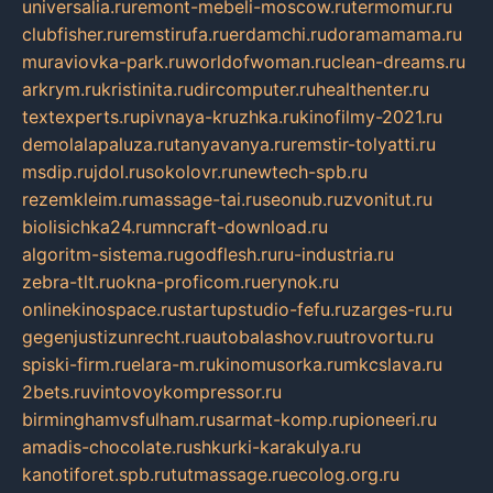
universalia.ru
remont-mebeli-moscow.ru
termomur.ru
clubfisher.ru
remstirufa.ru
erdamchi.ru
doramamama.ru
muraviovka-park.ru
worldofwoman.ru
clean-dreams.ru
arkrym.ru
kristinita.ru
dircomputer.ru
healthenter.ru
textexperts.ru
pivnaya-kruzhka.ru
kinofilmy-2021.ru
demolalapaluza.ru
tanyavanya.ru
remstir-tolyatti.ru
msdip.ru
jdol.ru
sokolovr.ru
newtech-spb.ru
rezemkleim.ru
massage-tai.ru
seonub.ru
zvonitut.ru
biolisichka24.ru
mncraft-download.ru
algoritm-sistema.ru
godflesh.ru
ru-industria.ru
zebra-tlt.ru
okna-proficom.ru
erynok.ru
onlinekinospace.ru
startupstudio-fefu.ru
zarges-ru.ru
gegenjustizunrecht.ru
autobalashov.ru
utrovortu.ru
spiski-firm.ru
elara-m.ru
kinomusorka.ru
mkcslava.ru
2bets.ru
vintovoykompressor.ru
birminghamvsfulham.ru
sarmat-komp.ru
pioneeri.ru
amadis-chocolate.ru
shkurki-karakulya.ru
kanotiforet.spb.ru
tutmassage.ru
ecolog.org.ru