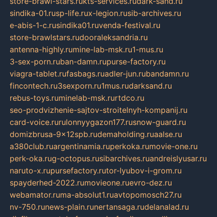
store-brawl-stars.ru
kts-services.ru
dark-sand.ru
sindika-01.ru
sp-life.ru
x-legion.ru
sib-archives.ru
e-abis-1-c.ru
sindika01.ru
venda-festival.ru
store-brawlstars.ru
dooraleksandria.ru
antenna-highly.ru
mine-lab-msk.ru
1-mus.ru
3-sex-porn.ru
ban-damn.ru
purse-factory.ru
viagra-tablet.ru
fasbags.ru
adler-jun.ru
bandamn.ru
fincontech.ru
3sexporn.ru
1mus.ru
darksand.ru
rebus-toys.ru
minelab-msk.ru
rtdco.ru
seo-prodvizhenie-sajtov-stroitelnyh-kompanij.ru
card-voice.ru
rulonnyygazon177.ru
snow-guard.ru
domizbrusa-9x12spb.ru
demaholding.ru
aalse.ru
a380club.ru
argentinamia.ru
perkoka.ru
movie-one.ru
perk-oka.ru
g-octopus.ru
sibarchives.ru
andreislyusar.ru
naruto-x.ru
pursefactory.ru
tor-lyubov-i-grom.ru
spayderhed-2022.ru
movieone.ru
evro-dez.ru
webamator.ru
ma-absolut1.ru
avtopomosch27.ru
nv-750.ru
news-plain.ru
nertansaga.ru
delanalad.ru