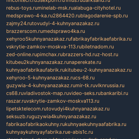
rebus-toys.ru
minelab-msk.ru
alabuga-cityhotel.ru
medsprawo-4-ka.ru
2864420.ru
blagodarenie-spb.ru
zajmy24.ru
tovudyi-4-kuhnyanazakaz.ru
brazzerscom.ru
medsprawo4ka.ru
xehyroo5kuhnyanazakaz.ru
fabrikayfabrikaefabrika.ru
vskrytie-zamkov-moskva-113.ru
biletnadom.ru
zed-online.ru
pimchax.ru
brazzers-hd.ru
z-host.ru
kitubeu2kuhnyanazakaz.ru
naperekate.ru
kuhnyaofabrikaufabrik.ru
kitubeu-2-kuhnyanazakaz.ru
xehyroo-5-kuhnyanazakaz.ru
cs-68.ru
guzywia-4-kuhnyanazakaz.ru
mir-tk.ru
vlknrussia.ru
cs68.ru
vladivostok-map.ru
video-seks.ru
bankaribi.ru
raszar.ru
vskrytie-zamkov-moskva113.ru
lipetsktelecom.ru
tovudyi4kuhnyanazakaz.ru
seksuzb.ru
guzywia4kuhnyanazakaz.ru
fabrikaofabrikaokuhny.ru
kuhnyaekuhnyaafabrika.ru
kuhnyaykuhnyayfabrika.ru
e-abis1c.ru