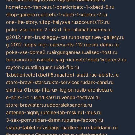
hometown-france.ru
1-xbeticricetc-1-xbetti-5.ru
shop-garena.ru
cricetc-1-xbetr-1-xbetcc-2.ru
one-life-story.ru
top-halyava.ru
accounts112.ru
poka-vse-doma-2.ru
3-d-file.ru
hahahaharms.ru
g2012.ru
tst-1.ru
shaggy-cat.ru
opsmgr.ru
ev-gallery.ru
g-2012.ru
ops-mgr.ru
accounts-112.ru
csm-demo.ru
poka-vse-doma2.ru
airgungames.ru
allseo-host.ru
tehosmotre.ru
varieta-yug.ru
cricetc1xbetr1xbetcc2.ru
raytor-d.ru
atillagunn.ru
3d-file.ru
1xbeticricetc1xbetti5.ru
uafoot-statti.ru
e-abis1c.ru
store-brawl-stars.ru
kts-services.ru
dark-sand.ru
sindika-01.ru
sp-life.ru
x-legion.ru
sib-archives.ru
e-abis-1-c.ru
sindika01.ru
venda-festival.ru
store-brawlstars.ru
dooraleksandria.ru
antenna-highly.ru
mine-lab-msk.ru
1-mus.ru
3-sex-porn.ru
ban-damn.ru
purse-factory.ru
viagra-tablet.ru
fasbags.ru
adler-jun.ru
bandamn.ru
fincontech.ru
3sexporn.ru
1mus.ru
darksand.ru