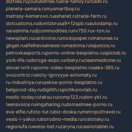
dizfiles.ru
youtubefree.ru
aria-family.ru
roadli.ru
planeta-samara.ru
mysmartbuy.ru
matrasy-kemerovo.ru
ashanet.ru
trade-farm.ru
dotcustoms.ru
domizbrusa9x12spb.ru
autodamp.ru
narasimha.ru
djcommodities.ru
nv750.ru
x-ton.ru
newsplain.ru
cardvoice.ru
modopaper.ru
manunae.ru
gbget.ru
alfeihavsalnassr.ru
madoma.ru
tajuncos.ru
petrovkasports.ru
porno-online-besplatno.ru
splclub.ru
york-life.ru
doroga-expo.ru
ribery.ru
cleanmedicine.ru
slovar-ivrit.ru
porno-video-besplatno.ru
seks-365.ru
ovucontrol.ru
sloty-igrovyye-avtomaty.ru
ru-industriya.ru
russkoe-porno-besplatno.ru
belgorod-day.ru
digilith.ru
pichkurovlab.ru
medic-today.ru
taksu.ru
comp123.ru
don-ykt.ru
teensvoice.ru
imgsharing.ru
domashnee-porno.ru
eva-elfie.ru
foto-tur.ru
biz-doska.ru
metropoltravel.ru
veslo-i-yakor.ru
borodino-media.ru
rostotsky.ru
regionufa.ru
weiss-bet.ru
zaryna.ru
casinotablet.ru