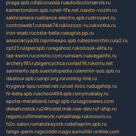
praga.spb.ru
falcorussia.ru
autodoctorservis.ru
kamertondom.spb.ru
net-life.net.ru
avto-vozim.ru
sakhcamera.ru
alliance-electro.spb.ru
stroyavt.ru
controlweb1.ru
tdsak74.ru
kinzozo-ru.ru
kvotka.ru
iron-snab.ru
costa-bella.ru
eugrus.pp.ru
associaciya39.ru
primexpo.spb.ru
bezmorchin.ru
ia2.ru
cpt21.ru
ispecspb.ru
regahost.ru
kolosok-elita.ru
tae-kwon.ru
consrio.com.ru
insiam.ru
avegainfo.ru
archery161.ru
bigencyclica.ru
vlast16.ru
korru.net
sarmiento.spb.su
extelopedia.ru
lammin-suo.spb.ru
iskatour.spb.ru
snpi.org.ru
running-line.ru
krygeva-spa.ru
chel.net.ru
rust-loco.ru
dugshop.ru
hl-beta.spb.ru
school494.spb.ru
mymubaby.ru
epoha-metalband.ru
ngr.spb.ru
rusgosnews.com
dieselvostok.ru
24hostel.msk.ru
w-dev.ru
f-ship.ru
regsmi.ru
filmnetwork.ru
malinasp.ru
kinosvin.ru
h2o-salon.ru
malutkayork.ru
deltaprim.spb.ru
tango-perm.ru
gooddir.ru
sgv.su
multiki-online.com