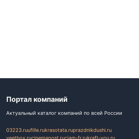
Портал компаний
Актуальный каталог компаний по всей России
03223.ru
ufille.ru
krasotata.ru
prazdnikdushi.ru
veetbox.ru
cinemapost.ru
ciam-fr.ru
kraft-you.ru