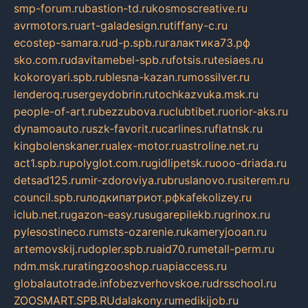
smp-forum.ru
bastion-td.ru
kosmoscreative.ru
avrmotors.ru
art-galadesign.ru
tiffany-c.ru
ecostep-samara.ru
d-p.spb.ru
галактика73.рф
sko.com.ru
davitamebel-spb.ru
fotsis.ru
tesiaes.ru
kokoroyari.spb.ru
blesna-kazan.ru
mossilver.ru
lenderoq.ru
sergeydobrin.ru
tochkazvuka.msk.ru
people-of-art.ru
bezzubova.ru
clubtibet.ru
orior-aks.ru
dynamoauto.ru
szk-favorit.ru
carlines.ru
flatnsk.ru
kingbolenskaner.ru
alex-motor.ru
astroline.net.ru
act1.spb.ru
polyglot.com.ru
gidlipetsk.ru
ooo-driada.ru
detsad125.ru
mir-zdoroviya.ru
bruslanovo.ru
siterem.ru
council.spb.ru
лодкипатриот.рф
kafekolizey.ru
iclub.net.ru
gazon-easy.ru
sugarepilekb.ru
grinox.ru
pylesostineco.ru
msts-ozarenie.ru
kameryjooan.ru
artemovskij.ru
dopler.spb.ru
aid70.ru
metall-perm.ru
ndm.msk.ru
ratingzooshop.ru
apiaccess.ru
globalautotrade.info
bezverhovskoe.ru
drsschool.ru
ZOOSMART.SPB.RU
dalakony.ru
medikijob.ru