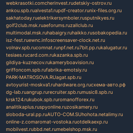
webkrasotki.com
cherinvest.ru
detskiy-ostrov.ru
ankou.spb.ru
alvesta1.ru
pdf-creator.ru
nix-files.org.ru
sakhatoday.ru
elektrikersymboler.ru
sputnikyes.ru
golf2club.msk.ru
aeforums.ru
zallclub.ru
multimodal.msk.ru
habaigry.ru
haikko.ru
sobakopedia.ru
isz-fest.ru
ewnc.info
screensaver-clock.net.ru
volnav.spb.ru
comnat.ru
npf.net.ru
7bit.pp.ru
kalugatur.ru
tesiaes.ru
card.com.ru
kazanka.spb.ru
gildiya-kuznecov.ru
kameryboavision.ru
griffoncom.spb.ru
fabrika-emotsiy.ru
PARK-MATROSOVA.RU
agat.spb.ru
avtoyurist-moskva1.ru
hardware.org.ru
схема-авто.рф
dg-lab.ru
angrup.ru
recruiter.spb.ru
music8.spb.ru
krsk124.ru
kubok.spb.ru
romanofforex.ru
analitikaplus.ru
spyonline.ru
zosikamery.ru
sloboda-ural.pp.ru
AUTO-COM.SU
hohota.net
alimy.ru
online-z.com
aromat-vostoka.ru
otdelkaexp.ru
mobilvest.ru
bbd.net.ru
mebelshop.msk.ru