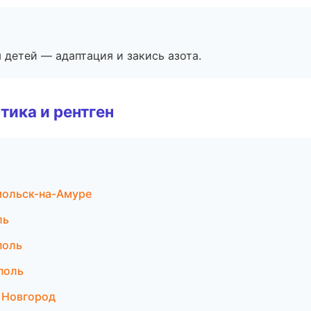
я детей — адаптация и закись азота.
тика и рентген
мольск-на-Амуре
ль
поль
поль
 Новгород