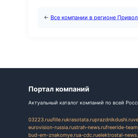
←
Все компании в регионе Приво
Портал компаний
Актуальный каталог компаний по всей Рос
03223.ru
ufille.ru
krasotata.ru
prazdnikdushi.ru
v
eurovision-russia.ru
strah-news.ru
freeride-team
bud-em-znakomye.ru
a-cdc.ru
elektrostal-news.