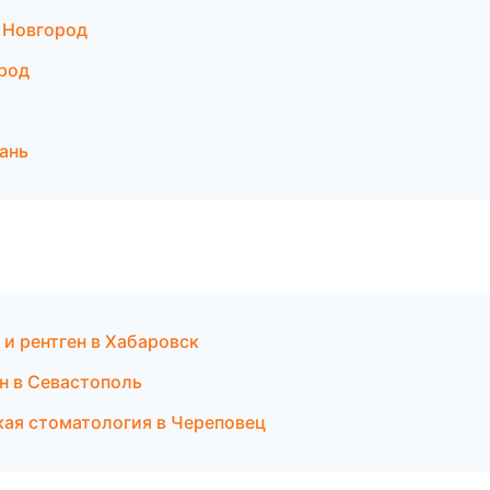
 Новгород
род
ань
 и рентген в Хабаровск
ен в Севастополь
кая стоматология в Череповец