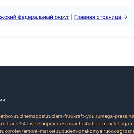
лжский федеральный округ
|
Главная страница
→
сии
eetbox.ru
cinemapost.ru
ciam-fr.ru
kraft-you.ru
mega-press.ru
.ru
itrack-24.ru
sexshopexpress.ru
autostudiopro.ru
alabuga-ci
ru
korolevremont-market.ru
budem-znakomye.ru
oooagrosna