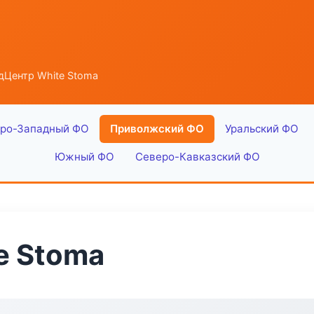
дЦентр White Stoma
ро-Западный ФО
Приволжский ФО
Уральский ФО
Южный ФО
Северо-Кавказский ФО
e Stoma