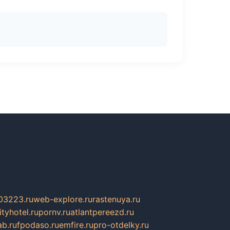
03223.ru
web-explore.ru
rastenuya.ru
tyhotel.ru
pornv.ru
atlantpereezd.ru
b.ru
fpodaso.ru
emfire.ru
pro-otdelky.ru