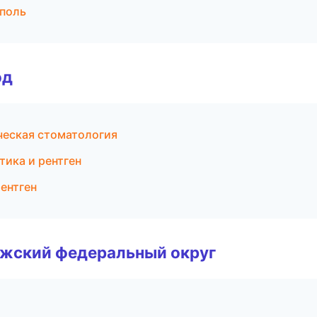
поль
од
ческая стоматология
тика и рентген
ентген
лжский федеральный округ