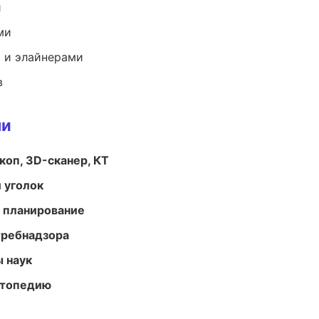
и
ми
 и элайнерами
в
ми
оп, 3D-сканер, КТ
 уголок
 планирование
требнадзора
ы наук
ортопедию