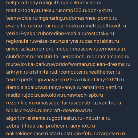
belgorod-day.ru
digilith.ru
pichkurovlab.ru
medic-today.ru
taksu.ru
comp123.ru
don-ykt.ru
teensvoice.ru
imgsharing.ru
domashnee-porno.ru
eva-elfie.ru
foto-tur.ru
biz-doska.ru
metropoltravel.ru
veslo-i-yakor.ru
borodino-media.ru
rostotsky.ru
regionufa.ru
weiss-bet.ru
zaryna.ru
casinotablet.ru
universalia.ru
remont-mebeli-moscow.ru
termomur.ru
clubfisher.ru
remstirufa.ru
erdamchi.ru
doramamama.ru
muraviovka-park.ru
worldofwoman.ru
clean-dreams.ru
arkrym.ru
kristinita.ru
dircomputer.ru
healthenter.ru
textexperts.ru
pivnaya-kruzhka.ru
kinofilmy-2021.ru
demolalapaluza.ru
tanyavanya.ru
remstir-tolyatti.ru
msdip.ru
jdol.ru
sokolovr.ru
newtech-spb.ru
rezemkleim.ru
massage-tai.ru
seonub.ru
zvonitut.ru
biolisichka24.ru
mncraft-download.ru
algoritm-sistema.ru
godflesh.ru
ru-industria.ru
zebra-tlt.ru
okna-proficom.ru
erynok.ru
onlinekinospace.ru
startupstudio-fefu.ru
zarges-ru.ru