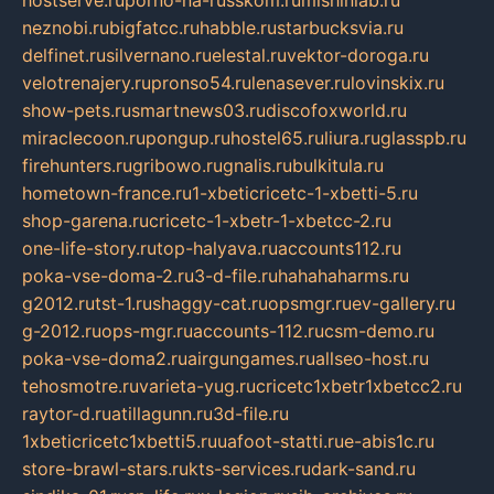
neznobi.ru
bigfatcc.ru
habble.ru
starbucksvia.ru
delfinet.ru
silvernano.ru
elestal.ru
vektor-doroga.ru
velotrenajery.ru
pronso54.ru
lenasever.ru
lovinskix.ru
show-pets.ru
smartnews03.ru
discofoxworld.ru
miraclecoon.ru
pongup.ru
hostel65.ru
liura.ru
glasspb.ru
firehunters.ru
gribowo.ru
gnalis.ru
bulkitula.ru
hometown-france.ru
1-xbeticricetc-1-xbetti-5.ru
shop-garena.ru
cricetc-1-xbetr-1-xbetcc-2.ru
one-life-story.ru
top-halyava.ru
accounts112.ru
poka-vse-doma-2.ru
3-d-file.ru
hahahaharms.ru
g2012.ru
tst-1.ru
shaggy-cat.ru
opsmgr.ru
ev-gallery.ru
g-2012.ru
ops-mgr.ru
accounts-112.ru
csm-demo.ru
poka-vse-doma2.ru
airgungames.ru
allseo-host.ru
tehosmotre.ru
varieta-yug.ru
cricetc1xbetr1xbetcc2.ru
raytor-d.ru
atillagunn.ru
3d-file.ru
1xbeticricetc1xbetti5.ru
uafoot-statti.ru
e-abis1c.ru
store-brawl-stars.ru
kts-services.ru
dark-sand.ru