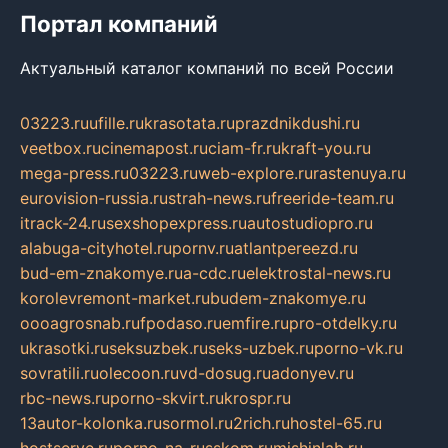
Портал компаний
Актуальный каталог компаний по всей России
03223.ru
ufille.ru
krasotata.ru
prazdnikdushi.ru
veetbox.ru
cinemapost.ru
ciam-fr.ru
kraft-you.ru
mega-press.ru
03223.ru
web-explore.ru
rastenuya.ru
eurovision-russia.ru
strah-news.ru
freeride-team.ru
itrack-24.ru
sexshopexpress.ru
autostudiopro.ru
alabuga-cityhotel.ru
pornv.ru
atlantpereezd.ru
bud-em-znakomye.ru
a-cdc.ru
elektrostal-news.ru
korolevremont-market.ru
budem-znakomye.ru
oooagrosnab.ru
fpodaso.ru
emfire.ru
pro-otdelky.ru
ukrasotki.ru
seksuzbek.ru
seks-uzbek.ru
porno-vk.ru
sovratili.ru
olecoon.ru
vd-dosug.ru
adonyev.ru
rbc-news.ru
porno-skvirt.ru
krospr.ru
13autor-kolonka.ru
sormol.ru
2rich.ru
hostel-65.ru
hostserve.ru
porno-na-russkom.ru
mishinlab.ru