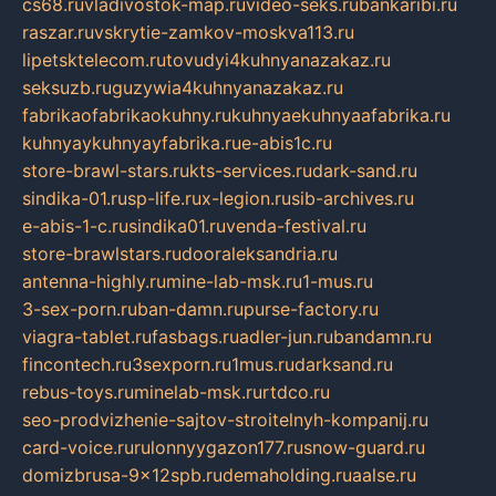
cs68.ru
vladivostok-map.ru
video-seks.ru
bankaribi.ru
raszar.ru
vskrytie-zamkov-moskva113.ru
lipetsktelecom.ru
tovudyi4kuhnyanazakaz.ru
seksuzb.ru
guzywia4kuhnyanazakaz.ru
fabrikaofabrikaokuhny.ru
kuhnyaekuhnyaafabrika.ru
kuhnyaykuhnyayfabrika.ru
e-abis1c.ru
store-brawl-stars.ru
kts-services.ru
dark-sand.ru
sindika-01.ru
sp-life.ru
x-legion.ru
sib-archives.ru
e-abis-1-c.ru
sindika01.ru
venda-festival.ru
store-brawlstars.ru
dooraleksandria.ru
antenna-highly.ru
mine-lab-msk.ru
1-mus.ru
3-sex-porn.ru
ban-damn.ru
purse-factory.ru
viagra-tablet.ru
fasbags.ru
adler-jun.ru
bandamn.ru
fincontech.ru
3sexporn.ru
1mus.ru
darksand.ru
rebus-toys.ru
minelab-msk.ru
rtdco.ru
seo-prodvizhenie-sajtov-stroitelnyh-kompanij.ru
card-voice.ru
rulonnyygazon177.ru
snow-guard.ru
domizbrusa-9x12spb.ru
demaholding.ru
aalse.ru