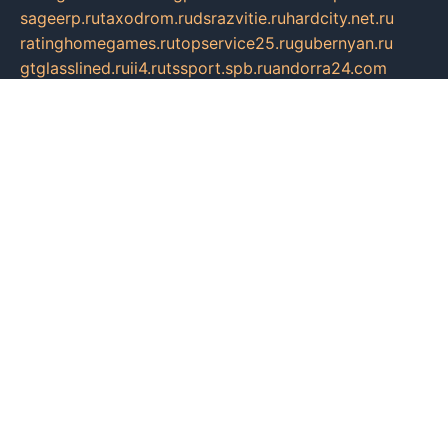
sageerp.ru
taxodrom.ru
dsrazvitie.ru
hardcity.net.ru
ratinghomegames.ru
topservice25.ru
gubernyan.ru
gtglasslined.ru
ii4.ru
tssport.spb.ru
andorra24.com
blackwallstreet.ru
oboimos.ru
optim-doors.com.ru
ikuch.ru
nycr.org.ru
npa21.ru
vremya-ch.spb.ru
desert000.ru
ivtorgi.ru
ifiori.ru
catalog-statei.ru
dcv.org.ru
spetsmaster174.ru
ipkameryhiseeu.ru
dum26.ru
ruspol.spb.ru
fr-opendp.ru
kam-solnyshko.ru
cheyenne-arapaho.ru
sevzapmetal.spb.ru
ted-lapidus.spb.ru
parasite-eliminator.ru
sigma-complete.ru
modernworld.ru
dama-moda.ru
eholot-group.ru
sk-nvkz.ru
DRONGOLD.RU
democratia2.ru
i-farmer.ru
mass-sport.org
jablonex.spb.ru
bookmess.ru
linkword.ru
refineua.com.ru
cs-spec.net.ru
altay-mebel.ru
DNK-THEATRE.RU
mechaniks.spb.ru
ipcamtechage.ru
skosta.ru
a-sun.ru
stroy-ldsp.ru
snowlands.org.ru
childrensshoes.ru
mrlizzy.ru
mebelsofiakrd.ru