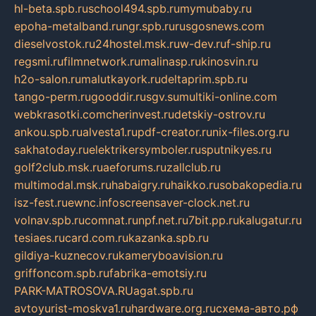
hl-beta.spb.ru
school494.spb.ru
mymubaby.ru
epoha-metalband.ru
ngr.spb.ru
rusgosnews.com
dieselvostok.ru
24hostel.msk.ru
w-dev.ru
f-ship.ru
regsmi.ru
filmnetwork.ru
malinasp.ru
kinosvin.ru
h2o-salon.ru
malutkayork.ru
deltaprim.spb.ru
tango-perm.ru
gooddir.ru
sgv.su
multiki-online.com
webkrasotki.com
cherinvest.ru
detskiy-ostrov.ru
ankou.spb.ru
alvesta1.ru
pdf-creator.ru
nix-files.org.ru
sakhatoday.ru
elektrikersymboler.ru
sputnikyes.ru
golf2club.msk.ru
aeforums.ru
zallclub.ru
multimodal.msk.ru
habaigry.ru
haikko.ru
sobakopedia.ru
isz-fest.ru
ewnc.info
screensaver-clock.net.ru
volnav.spb.ru
comnat.ru
npf.net.ru
7bit.pp.ru
kalugatur.ru
tesiaes.ru
card.com.ru
kazanka.spb.ru
gildiya-kuznecov.ru
kameryboavision.ru
griffoncom.spb.ru
fabrika-emotsiy.ru
PARK-MATROSOVA.RU
agat.spb.ru
avtoyurist-moskva1.ru
hardware.org.ru
схема-авто.рф