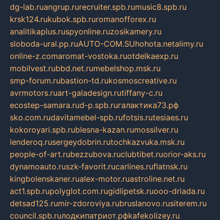
dg-lab.ru
angrup.ru
recruiter.spb.ru
music8.spb.ru
krsk124.ru
kubok.spb.ru
romanofforex.ru
analitikaplus.ru
spyonline.ru
zosikamery.ru
sloboda-ural.pp.ru
AUTO-COM.SU
hohota.net
alimy.ru
online-z.com
aromat-vostoka.ru
otdelkaexp.ru
mobilvest.ru
bbd.net.ru
mebelshop.msk.ru
smp-forum.ru
bastion-td.ru
kosmoscreative.ru
avrmotors.ru
art-galadesign.ru
tiffany-c.ru
ecostep-samara.ru
d-p.spb.ru
галактика73.рф
sko.com.ru
davitamebel-spb.ru
fotsis.ru
tesiaes.ru
kokoroyari.spb.ru
blesna-kazan.ru
mossilver.ru
lenderoq.ru
sergeydobrin.ru
tochkazvuka.msk.ru
people-of-art.ru
bezzubova.ru
clubtibet.ru
orior-aks.ru
dynamoauto.ru
szk-favorit.ru
carlines.ru
flatnsk.ru
kingbolenskaner.ru
alex-motor.ru
astroline.net.ru
act1.spb.ru
polyglot.com.ru
gidlipetsk.ru
ooo-driada.ru
detsad125.ru
mir-zdoroviya.ru
bruslanovo.ru
siterem.ru
council.spb.ru
лодкипатриот.рф
kafekolizey.ru