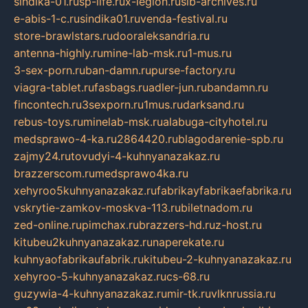
sindika-01.ru
sp-life.ru
x-legion.ru
sib-archives.ru
e-abis-1-c.ru
sindika01.ru
venda-festival.ru
store-brawlstars.ru
dooraleksandria.ru
antenna-highly.ru
mine-lab-msk.ru
1-mus.ru
3-sex-porn.ru
ban-damn.ru
purse-factory.ru
viagra-tablet.ru
fasbags.ru
adler-jun.ru
bandamn.ru
fincontech.ru
3sexporn.ru
1mus.ru
darksand.ru
rebus-toys.ru
minelab-msk.ru
alabuga-cityhotel.ru
medsprawo-4-ka.ru
2864420.ru
blagodarenie-spb.ru
zajmy24.ru
tovudyi-4-kuhnyanazakaz.ru
brazzerscom.ru
medsprawo4ka.ru
xehyroo5kuhnyanazakaz.ru
fabrikayfabrikaefabrika.ru
vskrytie-zamkov-moskva-113.ru
biletnadom.ru
zed-online.ru
pimchax.ru
brazzers-hd.ru
z-host.ru
kitubeu2kuhnyanazakaz.ru
naperekate.ru
kuhnyaofabrikaufabrik.ru
kitubeu-2-kuhnyanazakaz.ru
xehyroo-5-kuhnyanazakaz.ru
cs-68.ru
guzywia-4-kuhnyanazakaz.ru
mir-tk.ru
vlknrussia.ru