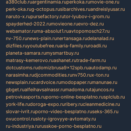
a380club.ru
argentinamia.ru
perkoka.ru
movie-one.ru
perk-oka.ru
g-octopus.ru
sibarchives.ru
andreislyusar.ru
naruto-x.ru
pursefactory.ru
tor-lyubov-i-grom.ru
spayderhed-2022.ru
movieone.ru
evro-dez.ru
webamator.ru
ma-absolut1.ru
avtopomosch27.ru
nv-750.ru
news-plain.ru
nertansaga.ru
delanalad.ru
dizfiles.ru
youtubefree.ru
aria-family.ru
roadli.ru
planeta-samara.ru
mysmartbuy.ru
matrasy-kemerovo.ru
ashanet.ru
trade-farm.ru
dotcustoms.ru
domizbrusa9x12spb.ru
autodamp.ru
narasimha.ru
djcommodities.ru
nv750.ru
x-ton.ru
newsplain.ru
cardvoice.ru
modopaper.ru
manunae.ru
gbget.ru
alfeihavsalnassr.ru
madoma.ru
tajuncos.ru
petrovkasports.ru
porno-online-besplatno.ru
splclub.ru
york-life.ru
doroga-expo.ru
ribery.ru
cleanmedicine.ru
slovar-ivrit.ru
porno-video-besplatno.ru
seks-365.ru
ovucontrol.ru
sloty-igrovyye-avtomaty.ru
ru-industriya.ru
russkoe-porno-besplatno.ru