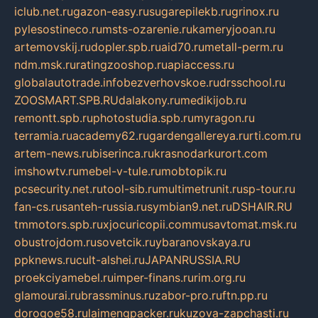
iclub.net.ru
gazon-easy.ru
sugarepilekb.ru
grinox.ru
pylesostineco.ru
msts-ozarenie.ru
kameryjooan.ru
artemovskij.ru
dopler.spb.ru
aid70.ru
metall-perm.ru
ndm.msk.ru
ratingzooshop.ru
apiaccess.ru
globalautotrade.info
bezverhovskoe.ru
drsschool.ru
ZOOSMART.SPB.RU
dalakony.ru
medikijob.ru
remontt.spb.ru
photostudia.spb.ru
myragon.ru
terramia.ru
academy62.ru
gardengallereya.ru
rti.com.ru
artem-news.ru
biserinca.ru
krasnodarkurort.com
imshowtv.ru
mebel-v-tule.ru
mobtopik.ru
pcsecurity.net.ru
tool-sib.ru
multimetrunit.ru
sp-tour.ru
fan-cs.ru
santeh-russia.ru
symbian9.net.ru
DSHAIR.RU
tmmotors.spb.ru
xjocuricopii.com
musavtomat.msk.ru
obustrojdom.ru
sovetcik.ru
ybaranovskaya.ru
ppknews.ru
cult-alshei.ru
JAPANRUSSIA.RU
proekciyamebel.ru
imper-finans.ru
rim.org.ru
glamourai.ru
brassminus.ru
zabor-pro.ru
ftn.pp.ru
dorogoe58.ru
laimengpacker.ru
kuzova-zapchasti.ru