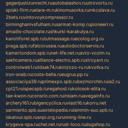
gegenjustizunrecht.ru
autobalashov.ru
utrovortu.ru
spiski-firm.ru
elara-m.ru
kinomusorka.ru
mkcslava.ru
2bets.ru
vintovoykompressor.ru
birminghamvsfulham.ru
sarmat-komp.ru
pioneeri.ru
amadis-chocolate.ru
shkurki-karakulya.ru
kanotiforet.spb.ru
tutmassage.ru
ecolog.org.ru
praga.spb.ru
falcorussia.ru
autodoctorservis.ru
kamertondom.spb.ru
net-life.net.ru
avto-vozim.ru
sakhcamera.ru
alliance-electro.spb.ru
stroyavt.ru
controlweb1.ru
tdsak74.ru
kinzozo-ru.ru
kvotka.ru
iron-snab.ru
costa-bella.ru
eugrus.pp.ru
associaciya39.ru
primexpo.spb.ru
bezmorchin.ru
ia2.ru
cpt21.ru
ispecspb.ru
regahost.ru
kolosok-elita.ru
tae-kwon.ru
consrio.com.ru
insiam.ru
avegainfo.ru
archery161.ru
bigencyclica.ru
vlast16.ru
korru.net
sarmiento.spb.su
extelopedia.ru
lammin-suo.spb.ru
iskatour.spb.ru
snpi.org.ru
running-line.ru
krygeva-spa.ru
chel.net.ru
rust-loco.ru
dugshop.ru