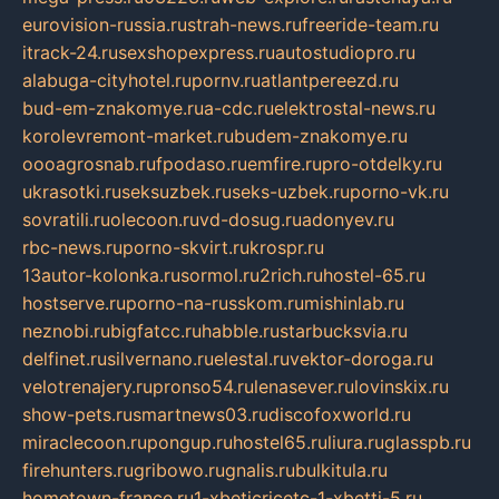
eurovision-russia.ru
strah-news.ru
freeride-team.ru
itrack-24.ru
sexshopexpress.ru
autostudiopro.ru
alabuga-cityhotel.ru
pornv.ru
atlantpereezd.ru
bud-em-znakomye.ru
a-cdc.ru
elektrostal-news.ru
korolevremont-market.ru
budem-znakomye.ru
oooagrosnab.ru
fpodaso.ru
emfire.ru
pro-otdelky.ru
ukrasotki.ru
seksuzbek.ru
seks-uzbek.ru
porno-vk.ru
sovratili.ru
olecoon.ru
vd-dosug.ru
adonyev.ru
rbc-news.ru
porno-skvirt.ru
krospr.ru
13autor-kolonka.ru
sormol.ru
2rich.ru
hostel-65.ru
hostserve.ru
porno-na-russkom.ru
mishinlab.ru
neznobi.ru
bigfatcc.ru
habble.ru
starbucksvia.ru
delfinet.ru
silvernano.ru
elestal.ru
vektor-doroga.ru
velotrenajery.ru
pronso54.ru
lenasever.ru
lovinskix.ru
show-pets.ru
smartnews03.ru
discofoxworld.ru
miraclecoon.ru
pongup.ru
hostel65.ru
liura.ru
glasspb.ru
firehunters.ru
gribowo.ru
gnalis.ru
bulkitula.ru
hometown-france.ru
1-xbeticricetc-1-xbetti-5.ru