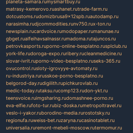
planeta-samara.ru
mysmartbuy.ru
matrasy-kemerovo.ru
ashanet.ru
trade-farm.ru
dotcustoms.ru
domizbrusa9x12spb.ru
autodamp.ru
narasimha.ru
djcommodities.ru
nv750.ru
x-ton.ru
newsplain.ru
cardvoice.ru
modopaper.ru
manunae.ru
gbget.ru
alfeihavsalnassr.ru
madoma.ru
tajuncos.ru
petrovkasports.ru
porno-online-besplatno.ru
splclub.ru
york-life.ru
doroga-expo.ru
ribery.ru
cleanmedicine.ru
slovar-ivrit.ru
porno-video-besplatno.ru
seks-365.ru
ovucontrol.ru
sloty-igrovyye-avtomaty.ru
ru-industriya.ru
russkoe-porno-besplatno.ru
belgorod-day.ru
digilith.ru
pichkurovlab.ru
medic-today.ru
taksu.ru
comp123.ru
don-ykt.ru
teensvoice.ru
imgsharing.ru
domashnee-porno.ru
eva-elfie.ru
foto-tur.ru
biz-doska.ru
metropoltravel.ru
veslo-i-yakor.ru
borodino-media.ru
rostotsky.ru
regionufa.ru
weiss-bet.ru
zaryna.ru
casinotablet.ru
universalia.ru
remont-mebeli-moscow.ru
termomur.ru