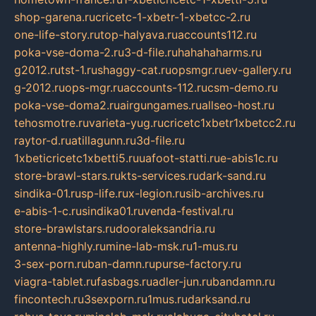
shop-garena.ru
cricetc-1-xbetr-1-xbetcc-2.ru
one-life-story.ru
top-halyava.ru
accounts112.ru
poka-vse-doma-2.ru
3-d-file.ru
hahahaharms.ru
g2012.ru
tst-1.ru
shaggy-cat.ru
opsmgr.ru
ev-gallery.ru
g-2012.ru
ops-mgr.ru
accounts-112.ru
csm-demo.ru
poka-vse-doma2.ru
airgungames.ru
allseo-host.ru
tehosmotre.ru
varieta-yug.ru
cricetc1xbetr1xbetcc2.ru
raytor-d.ru
atillagunn.ru
3d-file.ru
1xbeticricetc1xbetti5.ru
uafoot-statti.ru
e-abis1c.ru
store-brawl-stars.ru
kts-services.ru
dark-sand.ru
sindika-01.ru
sp-life.ru
x-legion.ru
sib-archives.ru
e-abis-1-c.ru
sindika01.ru
venda-festival.ru
store-brawlstars.ru
dooraleksandria.ru
antenna-highly.ru
mine-lab-msk.ru
1-mus.ru
3-sex-porn.ru
ban-damn.ru
purse-factory.ru
viagra-tablet.ru
fasbags.ru
adler-jun.ru
bandamn.ru
fincontech.ru
3sexporn.ru
1mus.ru
darksand.ru