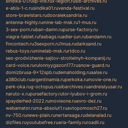
sindika-01.ru
sp-life.ru
x-legion.ru
sib-archives.ru
e-abis-1-c.ru
sindika01.ru
venda-festival.ru
store-brawlstars.ru
dooraleksandria.ru
antenna-highly.ru
mine-lab-msk.ru
1-mus.ru
3-sex-porn.ru
ban-damn.ru
purse-factory.ru
viagra-tablet.ru
fasbags.ru
adler-jun.ru
bandamn.ru
fincontech.ru
3sexporn.ru
1mus.ru
darksand.ru
rebus-toys.ru
minelab-msk.ru
rtdco.ru
seo-prodvizhenie-sajtov-stroitelnyh-kompanij.ru
card-voice.ru
rulonnyygazon177.ru
snow-guard.ru
domizbrusa-9x12spb.ru
demaholding.ru
aalse.ru
a380club.ru
argentinamia.ru
perkoka.ru
movie-one.ru
perk-oka.ru
g-octopus.ru
sibarchives.ru
andreislyusar.ru
naruto-x.ru
pursefactory.ru
tor-lyubov-i-grom.ru
spayderhed-2022.ru
movieone.ru
evro-dez.ru
webamator.ru
ma-absolut1.ru
avtopomosch27.ru
nv-750.ru
news-plain.ru
nertansaga.ru
delanalad.ru
dizfiles.ru
youtubefree.ru
aria-family.ru
roadli.ru