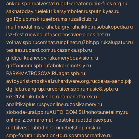
ankou.spb.ru
alvesta1.ru
pdf-creator.ru
nix-files.org.ru
sakhatoday.ru
elektrikersymboler.ru
sputnikyes.ru
golf2club.msk.ru
aeforums.ru
zallclub.ru
multimodal.msk.ru
habaigry.ru
haikko.ru
sobakopedia.ru
isz-fest.ru
ewnc.info
screensaver-clock.net.ru
volnav.spb.ru
comnat.ru
npf.net.ru
7bit.pp.ru
kalugatur.ru
tesiaes.ru
card.com.ru
kazanka.spb.ru
gildiya-kuznecov.ru
kameryboavision.ru
griffoncom.spb.ru
fabrika-emotsiy.ru
PARK-MATROSOVA.RU
agat.spb.ru
avtoyurist-moskva1.ru
hardware.org.ru
схема-авто.рф
dg-lab.ru
angrup.ru
recruiter.spb.ru
music8.spb.ru
krsk124.ru
kubok.spb.ru
romanofforex.ru
analitikaplus.ru
spyonline.ru
zosikamery.ru
sloboda-ural.pp.ru
AUTO-COM.SU
hohota.net
alimy.ru
online-z.com
aromat-vostoka.ru
otdelkaexp.ru
mobilvest.ru
bbd.net.ru
mebelshop.msk.ru
smp-forum.ru
bastion-td.ru
kosmoscreative.ru