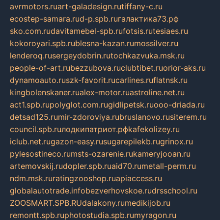
avrmotors.ru
art-galadesign.ru
tiffany-c.ru
ecostep-samara.ru
d-p.spb.ru
галактика73.рф
sko.com.ru
davitamebel-spb.ru
fotsis.ru
tesiaes.ru
kokoroyari.spb.ru
blesna-kazan.ru
mossilver.ru
lenderoq.ru
sergeydobrin.ru
tochkazvuka.msk.ru
people-of-art.ru
bezzubova.ru
clubtibet.ru
orior-aks.ru
dynamoauto.ru
szk-favorit.ru
carlines.ru
flatnsk.ru
kingbolenskaner.ru
alex-motor.ru
astroline.net.ru
act1.spb.ru
polyglot.com.ru
gidlipetsk.ru
ooo-driada.ru
detsad125.ru
mir-zdoroviya.ru
bruslanovo.ru
siterem.ru
council.spb.ru
лодкипатриот.рф
kafekolizey.ru
iclub.net.ru
gazon-easy.ru
sugarepilekb.ru
grinox.ru
pylesostineco.ru
msts-ozarenie.ru
kameryjooan.ru
artemovskij.ru
dopler.spb.ru
aid70.ru
metall-perm.ru
ndm.msk.ru
ratingzooshop.ru
apiaccess.ru
globalautotrade.info
bezverhovskoe.ru
drsschool.ru
ZOOSMART.SPB.RU
dalakony.ru
medikijob.ru
remontt.spb.ru
photostudia.spb.ru
myragon.ru