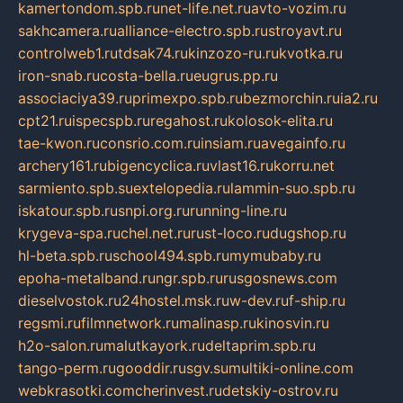
kamertondom.spb.ru
net-life.net.ru
avto-vozim.ru
sakhcamera.ru
alliance-electro.spb.ru
stroyavt.ru
controlweb1.ru
tdsak74.ru
kinzozo-ru.ru
kvotka.ru
iron-snab.ru
costa-bella.ru
eugrus.pp.ru
associaciya39.ru
primexpo.spb.ru
bezmorchin.ru
ia2.ru
cpt21.ru
ispecspb.ru
regahost.ru
kolosok-elita.ru
tae-kwon.ru
consrio.com.ru
insiam.ru
avegainfo.ru
archery161.ru
bigencyclica.ru
vlast16.ru
korru.net
sarmiento.spb.su
extelopedia.ru
lammin-suo.spb.ru
iskatour.spb.ru
snpi.org.ru
running-line.ru
krygeva-spa.ru
chel.net.ru
rust-loco.ru
dugshop.ru
hl-beta.spb.ru
school494.spb.ru
mymubaby.ru
epoha-metalband.ru
ngr.spb.ru
rusgosnews.com
dieselvostok.ru
24hostel.msk.ru
w-dev.ru
f-ship.ru
regsmi.ru
filmnetwork.ru
malinasp.ru
kinosvin.ru
h2o-salon.ru
malutkayork.ru
deltaprim.spb.ru
tango-perm.ru
gooddir.ru
sgv.su
multiki-online.com
webkrasotki.com
cherinvest.ru
detskiy-ostrov.ru