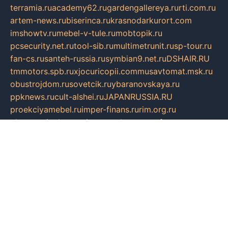
terramia.ru
academy62.ru
gardengallereya.ru
rti.com.ru
artem-news.ru
biserinca.ru
krasnodarkurort.com
imshowtv.ru
mebel-v-tule.ru
mobtopik.ru
pcsecurity.net.ru
tool-sib.ru
multimetrunit.ru
sp-tour.ru
fan-cs.ru
santeh-russia.ru
symbian9.net.ru
DSHAIR.RU
tmmotors.spb.ru
xjocuricopii.com
musavtomat.msk.ru
obustrojdom.ru
sovetcik.ru
ybaranovskaya.ru
ppknews.ru
cult-alshei.ru
JAPANRUSSIA.RU
proekciyamebel.ru
imper-finans.ru
rim.org.ru
glamourai.ru
brassminus.ru
zabor-pro.ru
ftn.pp.ru
dorogoe58.ru
laimengpacker.ru
kuzova-zapchasti.ru
sageerp.ru
taxodrom.ru
dsrazvitie.ru
hardcity.net.ru
ratinghomegames.ru
topservice25.ru
gubernyan.ru
gtglasslined.ru
ii4.ru
tssport.spb.ru
andorra24.com
blackwallstreet.ru
oboimos.ru
optim-doors.com.ru
ikuch.ru
nycr.org.ru
npa21.ru
vremya-ch.spb.ru
desert000.ru
ivtorgi.ru
ifiori.ru
catalog-statei.ru
dcv.org.ru
spetsmaster174.ru
ipkameryhiseeu.ru