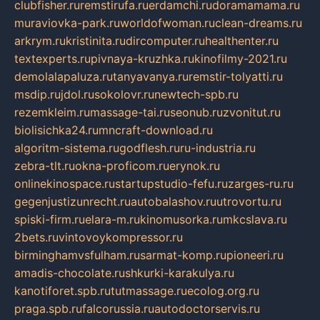
clubfisher.ru
remstirufa.ru
erdamchi.ru
doramamama.ru
muraviovka-park.ru
worldofwoman.ru
clean-dreams.ru
arkrym.ru
kristinita.ru
dircomputer.ru
healthenter.ru
textexperts.ru
pivnaya-kruzhka.ru
kinofilmy-2021.ru
demolalapaluza.ru
tanyavanya.ru
remstir-tolyatti.ru
msdip.ru
jdol.ru
sokolovr.ru
newtech-spb.ru
rezemkleim.ru
massage-tai.ru
seonub.ru
zvonitut.ru
biolisichka24.ru
mncraft-download.ru
algoritm-sistema.ru
godflesh.ru
ru-industria.ru
zebra-tlt.ru
okna-proficom.ru
erynok.ru
onlinekinospace.ru
startupstudio-fefu.ru
zarges-ru.ru
gegenjustizunrecht.ru
autobalashov.ru
utrovortu.ru
spiski-firm.ru
elara-m.ru
kinomusorka.ru
mkcslava.ru
2bets.ru
vintovoykompressor.ru
birminghamvsfulham.ru
sarmat-komp.ru
pioneeri.ru
amadis-chocolate.ru
shkurki-karakulya.ru
kanotiforet.spb.ru
tutmassage.ru
ecolog.org.ru
praga.spb.ru
falcorussia.ru
autodoctorservis.ru