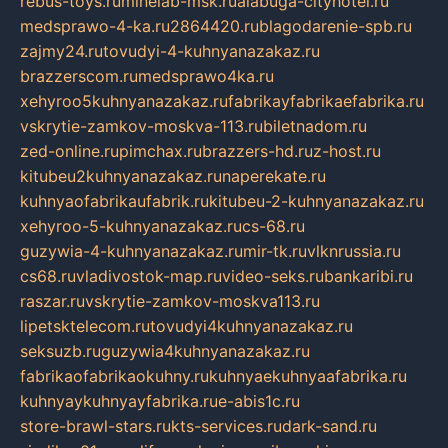
rebus-toys.ru
minelab-msk.ru
alabuga-cityhotel.ru
medsprawo-4-ka.ru
2864420.ru
blagodarenie-spb.ru
zajmy24.ru
tovudyi-4-kuhnyanazakaz.ru
brazzerscom.ru
medsprawo4ka.ru
xehyroo5kuhnyanazakaz.ru
fabrikayfabrikaefabrika.ru
vskrytie-zamkov-moskva-113.ru
biletnadom.ru
zed-online.ru
pimchax.ru
brazzers-hd.ru
z-host.ru
kitubeu2kuhnyanazakaz.ru
naperekate.ru
kuhnyaofabrikaufabrik.ru
kitubeu-2-kuhnyanazakaz.ru
xehyroo-5-kuhnyanazakaz.ru
cs-68.ru
guzywia-4-kuhnyanazakaz.ru
mir-tk.ru
vlknrussia.ru
cs68.ru
vladivostok-map.ru
video-seks.ru
bankaribi.ru
raszar.ru
vskrytie-zamkov-moskva113.ru
lipetsktelecom.ru
tovudyi4kuhnyanazakaz.ru
seksuzb.ru
guzywia4kuhnyanazakaz.ru
fabrikaofabrikaokuhny.ru
kuhnyaekuhnyaafabrika.ru
kuhnyaykuhnyayfabrika.ru
e-abis1c.ru
store-brawl-stars.ru
kts-services.ru
dark-sand.ru