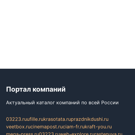
Портал компаний
Актуальный каталог компаний по всей России
03223.ru
ufille.ru
krasotata.ru
prazdnikdushi.ru
veetbox.ru
cinemapost.ru
ciam-fr.ru
kraft-you.ru
mega-press.ru
03223.ru
web-explore.ru
rastenuya.ru