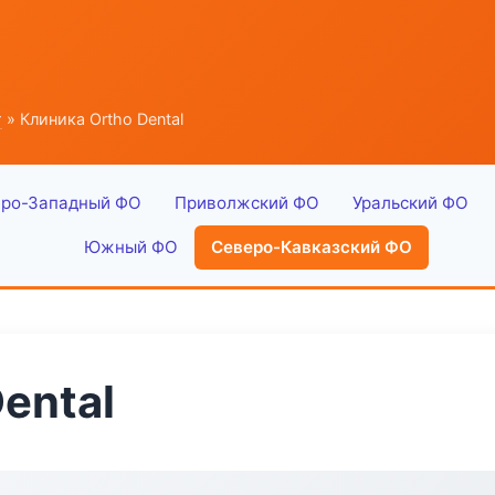
г
» Клиника Ortho Dental
ро-Западный ФО
Приволжский ФО
Уральский ФО
Южный ФО
Северо-Кавказский ФО
ental