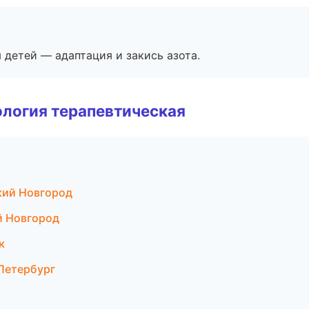
я детей — адаптация и закись азота.
логия терапевтическая
кий Новгород
й Новгород
к
-Петербург