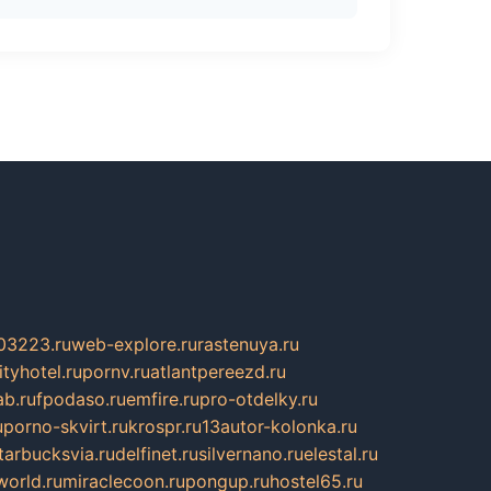
03223.ru
web-explore.ru
rastenuya.ru
tyhotel.ru
pornv.ru
atlantpereezd.ru
b.ru
fpodaso.ru
emfire.ru
pro-otdelky.ru
u
porno-skvirt.ru
krospr.ru
13autor-kolonka.ru
tarbucksvia.ru
delfinet.ru
silvernano.ru
elestal.ru
world.ru
miraclecoon.ru
pongup.ru
hostel65.ru