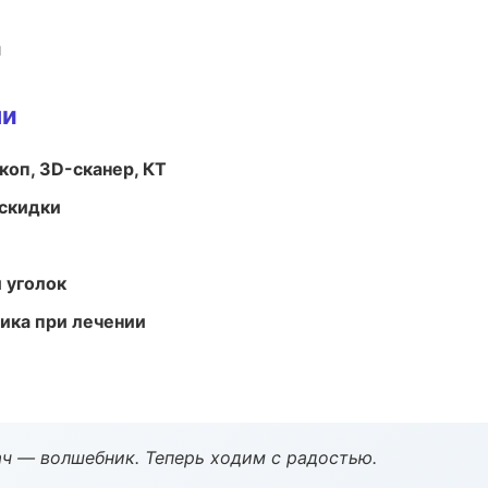
и
ми
оп, 3D-сканер, КТ
скидки
 уголок
тика при лечении
рач — волшебник. Теперь ходим с радостью.