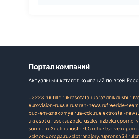
Портал компаний
Актуальный каталог компаний по всей Рос
03223.ru
ufille.ru
krasotata.ru
prazdnikdushi.ru
v
eurovision-russia.ru
strah-news.ru
freeride-team
bud-em-znakomye.ru
a-cdc.ru
elektrostal-news.
ukrasotki.ru
seksuzbek.ru
seks-uzbek.ru
porno-v
sormol.ru
2rich.ru
hostel-65.ru
hostserve.ru
porno
vektor-doroga.ru
velotrenajery.ru
pronso54.ru
le