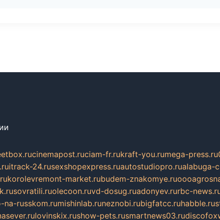
сии
eetbox.ru
cinemapost.ru
ciam-fr.ru
kraft-you.ru
mega-press.ru
.ru
itrack-24.ru
sexshopexpress.ru
autostudiopro.ru
alabuga-ci
ru
korolevremont-market.ru
budem-znakomye.ru
oooagrosna
k.ru
sovratili.ru
olecoon.ru
vd-dosug.ru
adonyev.ru
rbc-news.r
-na-russkom.ru
mishinlab.ru
neznobi.ru
bigfatcc.ru
habble.ru
s
nasever.ru
lovinskix.ru
show-pets.ru
smartnews03.ru
discofox