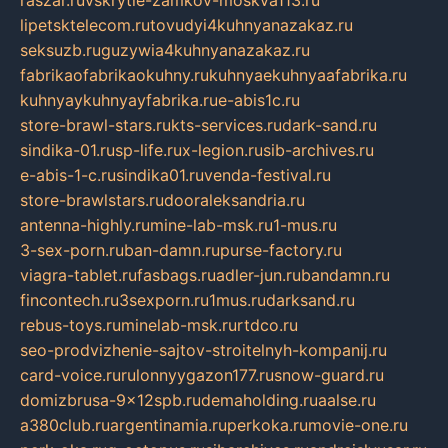
lipetsktelecom.ru
tovudyi4kuhnyanazakaz.ru
seksuzb.ru
guzywia4kuhnyanazakaz.ru
fabrikaofabrikaokuhny.ru
kuhnyaekuhnyaafabrika.ru
kuhnyaykuhnyayfabrika.ru
e-abis1c.ru
store-brawl-stars.ru
kts-services.ru
dark-sand.ru
sindika-01.ru
sp-life.ru
x-legion.ru
sib-archives.ru
e-abis-1-c.ru
sindika01.ru
venda-festival.ru
store-brawlstars.ru
dooraleksandria.ru
antenna-highly.ru
mine-lab-msk.ru
1-mus.ru
3-sex-porn.ru
ban-damn.ru
purse-factory.ru
viagra-tablet.ru
fasbags.ru
adler-jun.ru
bandamn.ru
fincontech.ru
3sexporn.ru
1mus.ru
darksand.ru
rebus-toys.ru
minelab-msk.ru
rtdco.ru
seo-prodvizhenie-sajtov-stroitelnyh-kompanij.ru
card-voice.ru
rulonnyygazon177.ru
snow-guard.ru
domizbrusa-9x12spb.ru
demaholding.ru
aalse.ru
a380club.ru
argentinamia.ru
perkoka.ru
movie-one.ru