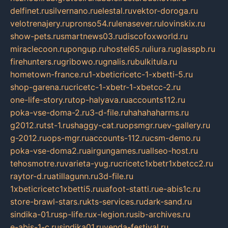
delfinet.ru
silvernano.ru
elestal.ru
vektor-doroga.ru
velotrenajery.ru
pronso54.ru
lenasever.ru
lovinskix.ru
show-pets.ru
smartnews03.ru
discofoxworld.ru
miraclecoon.ru
pongup.ru
hostel65.ru
liura.ru
glasspb.ru
firehunters.ru
gribowo.ru
gnalis.ru
bulkitula.ru
hometown-france.ru
1-xbeticricetc-1-xbetti-5.ru
shop-garena.ru
cricetc-1-xbetr-1-xbetcc-2.ru
one-life-story.ru
top-halyava.ru
accounts112.ru
poka-vse-doma-2.ru
3-d-file.ru
hahahaharms.ru
g2012.ru
tst-1.ru
shaggy-cat.ru
opsmgr.ru
ev-gallery.ru
g-2012.ru
ops-mgr.ru
accounts-112.ru
csm-demo.ru
poka-vse-doma2.ru
airgungames.ru
allseo-host.ru
tehosmotre.ru
varieta-yug.ru
cricetc1xbetr1xbetcc2.ru
raytor-d.ru
atillagunn.ru
3d-file.ru
1xbeticricetc1xbetti5.ru
uafoot-statti.ru
e-abis1c.ru
store-brawl-stars.ru
kts-services.ru
dark-sand.ru
sindika-01.ru
sp-life.ru
x-legion.ru
sib-archives.ru
e-abis-1-c.ru
sindika01.ru
venda-festival.ru