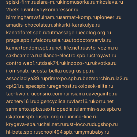
spiski-firm.ru
elara-m.ru
kinomusorka.ru
mkcslava.ru
2bets.ru
vintovoykompressor.ru
birminghamvsfulham.ru
sarmat-komp.ru
pioneeri.ru
amadis-chocolate.ru
shkurki-karakulya.ru
kanotiforet.spb.ru
tutmassage.ru
ecolog.org.ru
praga.spb.ru
falcorussia.ru
autodoctorservis.ru
kamertondom.spb.ru
net-life.net.ru
avto-vozim.ru
sakhcamera.ru
alliance-electro.spb.ru
stroyavt.ru
controlweb1.ru
tdsak74.ru
kinzozo-ru.ru
kvotka.ru
iron-snab.ru
costa-bella.ru
eugrus.pp.ru
associaciya39.ru
primexpo.spb.ru
bezmorchin.ru
ia2.ru
cpt21.ru
ispecspb.ru
regahost.ru
kolosok-elita.ru
tae-kwon.ru
consrio.com.ru
insiam.ru
avegainfo.ru
archery161.ru
bigencyclica.ru
vlast16.ru
korru.net
sarmiento.spb.su
extelopedia.ru
lammin-suo.spb.ru
iskatour.spb.ru
snpi.org.ru
running-line.ru
krygeva-spa.ru
chel.net.ru
rust-loco.ru
dugshop.ru
hl-beta.spb.ru
school494.spb.ru
mymubaby.ru