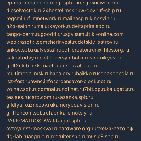
epoha-metalband.ru
ngr.spb.ru
rusgosnews.com
dieselvostok.ru
24hostel.msk.ru
w-dev.ru
f-ship.ru
regsmi.ru
filmnetwork.ru
malinasp.ru
kinosvin.ru
h2o-salon.ru
malutkayork.ru
deltaprim.spb.ru
tango-perm.ru
gooddir.ru
sgv.su
multiki-online.com
webkrasotki.com
cherinvest.ru
detskiy-ostrov.ru
ankou.spb.ru
alvesta1.ru
pdf-creator.ru
nix-files.org.ru
sakhatoday.ru
elektrikersymboler.ru
sputnikyes.ru
golf2club.msk.ru
aeforums.ru
zallclub.ru
multimodal.msk.ru
habaigry.ru
haikko.ru
sobakopedia.ru
isz-fest.ru
ewnc.info
screensaver-clock.net.ru
volnav.spb.ru
comnat.ru
npf.net.ru
7bit.pp.ru
kalugatur.ru
tesiaes.ru
card.com.ru
kazanka.spb.ru
gildiya-kuznecov.ru
kameryboavision.ru
griffoncom.spb.ru
fabrika-emotsiy.ru
PARK-MATROSOVA.RU
agat.spb.ru
avtoyurist-moskva1.ru
hardware.org.ru
схема-авто.рф
dg-lab.ru
angrup.ru
recruiter.spb.ru
music8.spb.ru