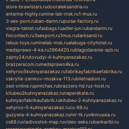
store-brawlstars.ru
dooraleksandria.ru
antenna-highly.ru
mine-lab-msk.ru
1-mus.ru
3-sex-porn.ru
ban-damn.ru
purse-factory.ru
viagra-tablet.ru
fasbags.ru
adler-jun.ru
bandamn.ru
fincontech.ru
3sexporn.ru
1mus.ru
darksand.ru
rebus-toys.ru
minelab-msk.ru
alabuga-cityhotel.ru
medsprawo-4-ka.ru
2864420.ru
blagodarenie-spb.ru
zajmy24.ru
tovudyi-4-kuhnyanazakaz.ru
brazzerscom.ru
medsprawo4ka.ru
xehyroo5kuhnyanazakaz.ru
fabrikayfabrikaefabrika.ru
vskrytie-zamkov-moskva-113.ru
biletnadom.ru
zed-online.ru
pimchax.ru
brazzers-hd.ru
z-host.ru
kitubeu2kuhnyanazakaz.ru
naperekate.ru
kuhnyaofabrikaufabrik.ru
kitubeu-2-kuhnyanazakaz.ru
xehyroo-5-kuhnyanazakaz.ru
cs-68.ru
guzywia-4-kuhnyanazakaz.ru
mir-tk.ru
vlknrussia.ru
cs68.ru
vladivostok-map.ru
video-seks.ru
bankaribi.ru
raszar.ru
vskrytie-zamkov-moskva113.ru