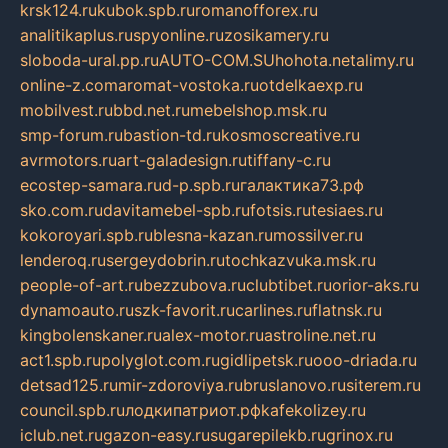
krsk124.ru
kubok.spb.ru
romanofforex.ru
analitikaplus.ru
spyonline.ru
zosikamery.ru
sloboda-ural.pp.ru
AUTO-COM.SU
hohota.net
alimy.ru
online-z.com
aromat-vostoka.ru
otdelkaexp.ru
mobilvest.ru
bbd.net.ru
mebelshop.msk.ru
smp-forum.ru
bastion-td.ru
kosmoscreative.ru
avrmotors.ru
art-galadesign.ru
tiffany-c.ru
ecostep-samara.ru
d-p.spb.ru
галактика73.рф
sko.com.ru
davitamebel-spb.ru
fotsis.ru
tesiaes.ru
kokoroyari.spb.ru
blesna-kazan.ru
mossilver.ru
lenderoq.ru
sergeydobrin.ru
tochkazvuka.msk.ru
people-of-art.ru
bezzubova.ru
clubtibet.ru
orior-aks.ru
dynamoauto.ru
szk-favorit.ru
carlines.ru
flatnsk.ru
kingbolenskaner.ru
alex-motor.ru
astroline.net.ru
act1.spb.ru
polyglot.com.ru
gidlipetsk.ru
ooo-driada.ru
detsad125.ru
mir-zdoroviya.ru
bruslanovo.ru
siterem.ru
council.spb.ru
лодкипатриот.рф
kafekolizey.ru
iclub.net.ru
gazon-easy.ru
sugarepilekb.ru
grinox.ru