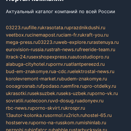
Актуальный каталог компаний по всей России
03223.ru
ufille.ru
krasotata.ru
prazdnikdushi.ru
veetbox.ru
cinemapost.ru
ciam-fr.ru
kraft-you.ru
mega-press.ru
03223.ru
web-explore.ru
rastenuya.ru
eurovision-russia.ru
strah-news.ru
freeride-team.ru
itrack-24.ru
sexshopexpress.ru
autostudiopro.ru
alabuga-cityhotel.ru
pornv.ru
atlantpereezd.ru
bud-em-znakomye.ru
a-cdc.ru
elektrostal-news.ru
korolevremont-market.ru
budem-znakomye.ru
oooagrosnab.ru
fpodaso.ru
emfire.ru
pro-otdelky.ru
ukrasotki.ru
seksuzbek.ru
seks-uzbek.ru
porno-vk.ru
sovratili.ru
olecoon.ru
vd-dosug.ru
adonyev.ru
rbc-news.ru
porno-skvirt.ru
krospr.ru
13autor-kolonka.ru
sormol.ru
2rich.ru
hostel-65.ru
hostserve.ru
porno-na-russkom.ru
mishinlab.ru
neznobi.ru
bigfatcc.ru
habble.ru
starbucksvia.ru