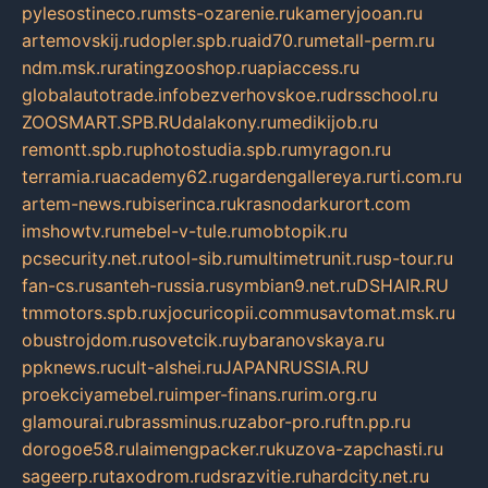
pylesostineco.ru
msts-ozarenie.ru
kameryjooan.ru
artemovskij.ru
dopler.spb.ru
aid70.ru
metall-perm.ru
ndm.msk.ru
ratingzooshop.ru
apiaccess.ru
globalautotrade.info
bezverhovskoe.ru
drsschool.ru
ZOOSMART.SPB.RU
dalakony.ru
medikijob.ru
remontt.spb.ru
photostudia.spb.ru
myragon.ru
terramia.ru
academy62.ru
gardengallereya.ru
rti.com.ru
artem-news.ru
biserinca.ru
krasnodarkurort.com
imshowtv.ru
mebel-v-tule.ru
mobtopik.ru
pcsecurity.net.ru
tool-sib.ru
multimetrunit.ru
sp-tour.ru
fan-cs.ru
santeh-russia.ru
symbian9.net.ru
DSHAIR.RU
tmmotors.spb.ru
xjocuricopii.com
musavtomat.msk.ru
obustrojdom.ru
sovetcik.ru
ybaranovskaya.ru
ppknews.ru
cult-alshei.ru
JAPANRUSSIA.RU
proekciyamebel.ru
imper-finans.ru
rim.org.ru
glamourai.ru
brassminus.ru
zabor-pro.ru
ftn.pp.ru
dorogoe58.ru
laimengpacker.ru
kuzova-zapchasti.ru
sageerp.ru
taxodrom.ru
dsrazvitie.ru
hardcity.net.ru