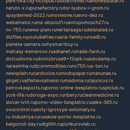
perk-oka.ru
g-octopus.ru
sibarchives.ru
andreislyusar.ru
naruto-x.ru
pursefactory.ru
tor-lyubov-i-grom.ru
spayderhed-2022.ru
movieone.ru
evro-dez.ru
webamator.ru
ma-absolut1.ru
avtopomosch27.ru
nv-750.ru
news-plain.ru
nertansaga.ru
delanalad.ru
dizfiles.ru
youtubefree.ru
aria-family.ru
roadli.ru
planeta-samara.ru
mysmartbuy.ru
matrasy-kemerovo.ru
ashanet.ru
trade-farm.ru
dotcustoms.ru
domizbrusa9x12spb.ru
autodamp.ru
narasimha.ru
djcommodities.ru
nv750.ru
x-ton.ru
newsplain.ru
cardvoice.ru
modopaper.ru
manunae.ru
gbget.ru
alfeihavsalnassr.ru
madoma.ru
tajuncos.ru
petrovkasports.ru
porno-online-besplatno.ru
splclub.ru
york-life.ru
doroga-expo.ru
ribery.ru
cleanmedicine.ru
slovar-ivrit.ru
porno-video-besplatno.ru
seks-365.ru
ovucontrol.ru
sloty-igrovyye-avtomaty.ru
ru-industriya.ru
russkoe-porno-besplatno.ru
belgorod-day.ru
digilith.ru
pichkurovlab.ru