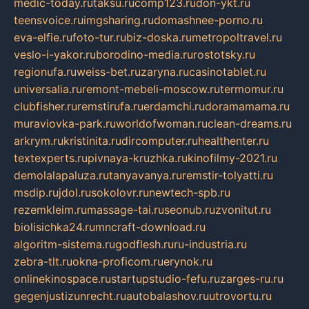
medic-today.ru
taksu.ru
comp123.ru
don-ykt.ru
teensvoice.ru
imgsharing.ru
domashnee-porno.ru
eva-elfie.ru
foto-tur.ru
biz-doska.ru
metropoltravel.ru
veslo-i-yakor.ru
borodino-media.ru
rostotsky.ru
regionufa.ru
weiss-bet.ru
zaryna.ru
casinotablet.ru
universalia.ru
remont-mebeli-moscow.ru
termomur.ru
clubfisher.ru
remstirufa.ru
erdamchi.ru
doramamama.ru
muraviovka-park.ru
worldofwoman.ru
clean-dreams.ru
arkrym.ru
kristinita.ru
dircomputer.ru
healthenter.ru
textexperts.ru
pivnaya-kruzhka.ru
kinofilmy-2021.ru
demolalapaluza.ru
tanyavanya.ru
remstir-tolyatti.ru
msdip.ru
jdol.ru
sokolovr.ru
newtech-spb.ru
rezemkleim.ru
massage-tai.ru
seonub.ru
zvonitut.ru
biolisichka24.ru
mncraft-download.ru
algoritm-sistema.ru
godflesh.ru
ru-industria.ru
zebra-tlt.ru
okna-proficom.ru
erynok.ru
onlinekinospace.ru
startupstudio-fefu.ru
zarges-ru.ru
gegenjustizunrecht.ru
autobalashov.ru
utrovortu.ru