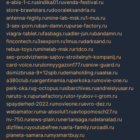
e-abis-1-c.ru
sindika01.ru
venda-festival.ru
store-brawlstars.ru
dooraleksandria.ru
antenna-highly.ru
mine-lab-msk.ru
1-mus.ru
3-sex-porn.ru
ban-damn.ru
purse-factory.ru
viagra-tablet.ru
fasbags.ru
adler-jun.ru
bandamn.ru
fincontech.ru
3sexporn.ru
1mus.ru
darksand.ru
rebus-toys.ru
minelab-msk.ru
rtdco.ru
seo-prodvizhenie-sajtov-stroitelnyh-kompanij.ru
card-voice.ru
rulonnyygazon177.ru
snow-guard.ru
domizbrusa-9x12spb.ru
demaholding.ru
aalse.ru
a380club.ru
argentinamia.ru
perkoka.ru
movie-one.ru
perk-oka.ru
g-octopus.ru
sibarchives.ru
andreislyusar.ru
naruto-x.ru
pursefactory.ru
tor-lyubov-i-grom.ru
spayderhed-2022.ru
movieone.ru
evro-dez.ru
webamator.ru
ma-absolut1.ru
avtopomosch27.ru
nv-750.ru
news-plain.ru
nertansaga.ru
delanalad.ru
dizfiles.ru
youtubefree.ru
aria-family.ru
roadli.ru
planeta-samara.ru
mysmartbuy.ru