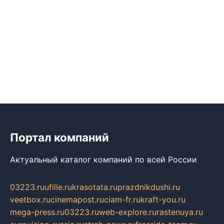
Портал компаний
Актуальный каталог компаний по всей России
03223.ru
ufille.ru
krasotata.ru
prazdnikdushi.ru
veetbox.ru
cinemapost.ru
ciam-fr.ru
kraft-you.ru
mega-press.ru
03223.ru
web-explore.ru
rastenuya.ru