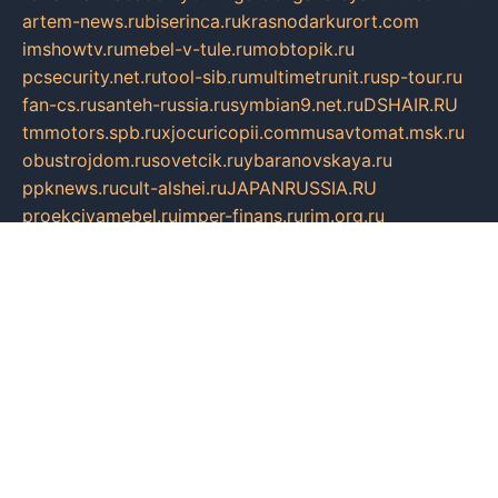
artem-news.ru
biserinca.ru
krasnodarkurort.com
imshowtv.ru
mebel-v-tule.ru
mobtopik.ru
pcsecurity.net.ru
tool-sib.ru
multimetrunit.ru
sp-tour.ru
fan-cs.ru
santeh-russia.ru
symbian9.net.ru
DSHAIR.RU
tmmotors.spb.ru
xjocuricopii.com
musavtomat.msk.ru
obustrojdom.ru
sovetcik.ru
ybaranovskaya.ru
ppknews.ru
cult-alshei.ru
JAPANRUSSIA.RU
proekciyamebel.ru
imper-finans.ru
rim.org.ru
glamourai.ru
brassminus.ru
zabor-pro.ru
ftn.pp.ru
dorogoe58.ru
laimengpacker.ru
kuzova-zapchasti.ru
sageerp.ru
taxodrom.ru
dsrazvitie.ru
hardcity.net.ru
ratinghomegames.ru
topservice25.ru
gubernyan.ru
gtglasslined.ru
ii4.ru
tssport.spb.ru
andorra24.com
blackwallstreet.ru
oboimos.ru
optim-doors.com.ru
ikuch.ru
nycr.org.ru
npa21.ru
vremya-ch.spb.ru
desert000.ru
ivtorgi.ru
ifiori.ru
catalog-statei.ru
dcv.org.ru
spetsmaster174.ru
ipkameryhiseeu.ru
dum26.ru
ruspol.spb.ru
fr-opendp.ru
kam-solnyshko.ru