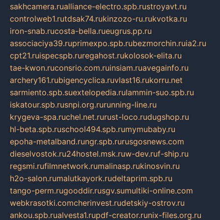
sakhcamera.ru
alliance-electro.spb.ru
stroyavt.ru
controlweb1.ru
tdsak74.ru
kinzozo-ru.ru
kvotka.ru
iron-snab.ru
costa-bella.ru
eugrus.pp.ru
associaciya39.ru
primexpo.spb.ru
bezmorchin.ru
ia2.ru
cpt21.ru
ispecspb.ru
regahost.ru
kolosok-elita.ru
tae-kwon.ru
consrio.com.ru
insiam.ru
avegainfo.ru
archery161.ru
bigencyclica.ru
vlast16.ru
korru.net
sarmiento.spb.su
extelopedia.ru
lammin-suo.spb.ru
iskatour.spb.ru
snpi.org.ru
running-line.ru
krygeva-spa.ru
chel.net.ru
rust-loco.ru
dugshop.ru
hl-beta.spb.ru
school494.spb.ru
mymubaby.ru
epoha-metalband.ru
ngr.spb.ru
rusgosnews.com
dieselvostok.ru
24hostel.msk.ru
w-dev.ru
f-ship.ru
regsmi.ru
filmnetwork.ru
malinasp.ru
kinosvin.ru
h2o-salon.ru
malutkayork.ru
deltaprim.spb.ru
tango-perm.ru
gooddir.ru
sgv.su
multiki-online.com
webkrasotki.com
cherinvest.ru
detskiy-ostrov.ru
ankou.spb.ru
alvesta1.ru
pdf-creator.ru
nix-files.org.ru