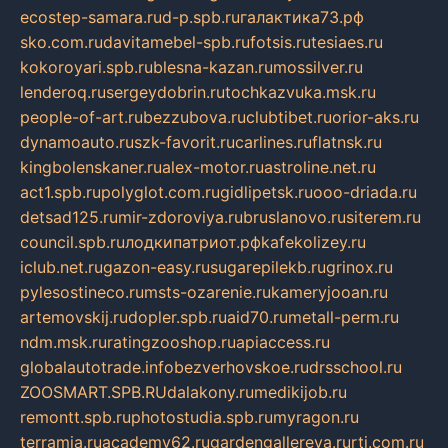
ecostep-samara.ru
d-p.spb.ru
галактика73.рф
sko.com.ru
davitamebel-spb.ru
fotsis.ru
tesiaes.ru
kokoroyari.spb.ru
blesna-kazan.ru
mossilver.ru
lenderoq.ru
sergeydobrin.ru
tochkazvuka.msk.ru
people-of-art.ru
bezzubova.ru
clubtibet.ru
orior-aks.ru
dynamoauto.ru
szk-favorit.ru
carlines.ru
flatnsk.ru
kingbolenskaner.ru
alex-motor.ru
astroline.net.ru
act1.spb.ru
polyglot.com.ru
gidlipetsk.ru
ooo-driada.ru
detsad125.ru
mir-zdoroviya.ru
bruslanovo.ru
siterem.ru
council.spb.ru
лодкипатриот.рф
kafekolizey.ru
iclub.net.ru
gazon-easy.ru
sugarepilekb.ru
grinox.ru
pylesostineco.ru
msts-ozarenie.ru
kameryjooan.ru
artemovskij.ru
dopler.spb.ru
aid70.ru
metall-perm.ru
ndm.msk.ru
ratingzooshop.ru
apiaccess.ru
globalautotrade.info
bezverhovskoe.ru
drsschool.ru
ZOOSMART.SPB.RU
dalakony.ru
medikijob.ru
remontt.spb.ru
photostudia.spb.ru
myragon.ru
terramia.ru
academy62.ru
gardengallereya.ru
rti.com.ru