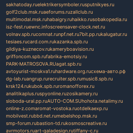
sakhatoday.ru
elektrikersymboler.ru
sputnikyes.ru
golf2club.msk.ru
aeforums.ru
zallclub.ru
multimodal.msk.ru
habaigry.ru
haikko.ru
sobakopedia.ru
isz-fest.ru
ewnc.info
screensaver-clock.net.ru
volnav.spb.ru
comnat.ru
npf.net.ru
7bit.pp.ru
kalugatur.ru
tesiaes.ru
card.com.ru
kazanka.spb.ru
gildiya-kuznecov.ru
kameryboavision.ru
griffoncom.spb.ru
fabrika-emotsiy.ru
PARK-MATROSOVA.RU
agat.spb.ru
avtoyurist-moskva1.ru
hardware.org.ru
схема-авто.рф
dg-lab.ru
angrup.ru
recruiter.spb.ru
music8.spb.ru
krsk124.ru
kubok.spb.ru
romanofforex.ru
analitikaplus.ru
spyonline.ru
zosikamery.ru
sloboda-ural.pp.ru
AUTO-COM.SU
hohota.net
alimy.ru
online-z.com
aromat-vostoka.ru
otdelkaexp.ru
mobilvest.ru
bbd.net.ru
mebelshop.msk.ru
smp-forum.ru
bastion-td.ru
kosmoscreative.ru
avrmotors.ru
art-galadesign.ru
tiffany-c.ru