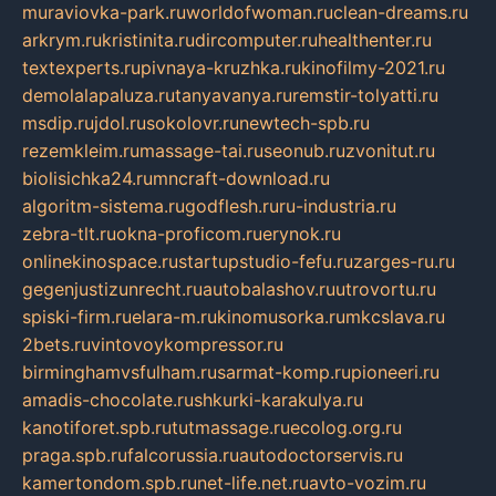
muraviovka-park.ru
worldofwoman.ru
clean-dreams.ru
arkrym.ru
kristinita.ru
dircomputer.ru
healthenter.ru
textexperts.ru
pivnaya-kruzhka.ru
kinofilmy-2021.ru
demolalapaluza.ru
tanyavanya.ru
remstir-tolyatti.ru
msdip.ru
jdol.ru
sokolovr.ru
newtech-spb.ru
rezemkleim.ru
massage-tai.ru
seonub.ru
zvonitut.ru
biolisichka24.ru
mncraft-download.ru
algoritm-sistema.ru
godflesh.ru
ru-industria.ru
zebra-tlt.ru
okna-proficom.ru
erynok.ru
onlinekinospace.ru
startupstudio-fefu.ru
zarges-ru.ru
gegenjustizunrecht.ru
autobalashov.ru
utrovortu.ru
spiski-firm.ru
elara-m.ru
kinomusorka.ru
mkcslava.ru
2bets.ru
vintovoykompressor.ru
birminghamvsfulham.ru
sarmat-komp.ru
pioneeri.ru
amadis-chocolate.ru
shkurki-karakulya.ru
kanotiforet.spb.ru
tutmassage.ru
ecolog.org.ru
praga.spb.ru
falcorussia.ru
autodoctorservis.ru
kamertondom.spb.ru
net-life.net.ru
avto-vozim.ru