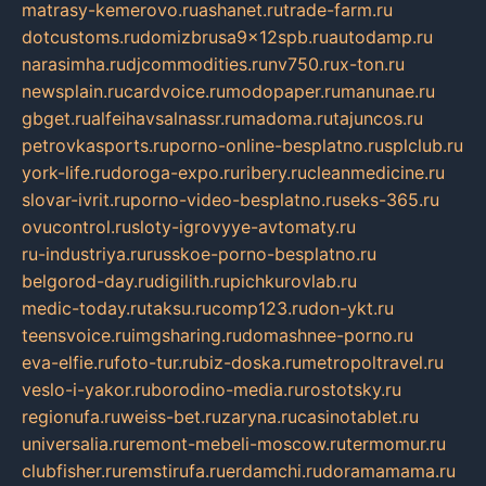
matrasy-kemerovo.ru
ashanet.ru
trade-farm.ru
dotcustoms.ru
domizbrusa9x12spb.ru
autodamp.ru
narasimha.ru
djcommodities.ru
nv750.ru
x-ton.ru
newsplain.ru
cardvoice.ru
modopaper.ru
manunae.ru
gbget.ru
alfeihavsalnassr.ru
madoma.ru
tajuncos.ru
petrovkasports.ru
porno-online-besplatno.ru
splclub.ru
york-life.ru
doroga-expo.ru
ribery.ru
cleanmedicine.ru
slovar-ivrit.ru
porno-video-besplatno.ru
seks-365.ru
ovucontrol.ru
sloty-igrovyye-avtomaty.ru
ru-industriya.ru
russkoe-porno-besplatno.ru
belgorod-day.ru
digilith.ru
pichkurovlab.ru
medic-today.ru
taksu.ru
comp123.ru
don-ykt.ru
teensvoice.ru
imgsharing.ru
domashnee-porno.ru
eva-elfie.ru
foto-tur.ru
biz-doska.ru
metropoltravel.ru
veslo-i-yakor.ru
borodino-media.ru
rostotsky.ru
regionufa.ru
weiss-bet.ru
zaryna.ru
casinotablet.ru
universalia.ru
remont-mebeli-moscow.ru
termomur.ru
clubfisher.ru
remstirufa.ru
erdamchi.ru
doramamama.ru