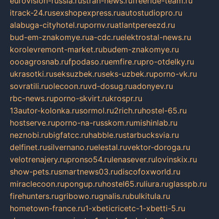
eurovision-russia.ru
strah-news.ru
freeride-team.ru
itrack-24.ru
sexshopexpress.ru
autostudiopro.ru
alabuga-cityhotel.ru
pornv.ru
atlantpereezd.ru
bud-em-znakomye.ru
a-cdc.ru
elektrostal-news.ru
korolevremont-market.ru
budem-znakomye.ru
oooagrosnab.ru
fpodaso.ru
emfire.ru
pro-otdelky.ru
ukrasotki.ru
seksuzbek.ru
seks-uzbek.ru
porno-vk.ru
sovratili.ru
olecoon.ru
vd-dosug.ru
adonyev.ru
rbc-news.ru
porno-skvirt.ru
krospr.ru
13autor-kolonka.ru
sormol.ru
2rich.ru
hostel-65.ru
hostserve.ru
porno-na-russkom.ru
mishinlab.ru
neznobi.ru
bigfatcc.ru
habble.ru
starbucksvia.ru
delfinet.ru
silvernano.ru
elestal.ru
vektor-doroga.ru
velotrenajery.ru
pronso54.ru
lenasever.ru
lovinskix.ru
show-pets.ru
smartnews03.ru
discofoxworld.ru
miraclecoon.ru
pongup.ru
hostel65.ru
liura.ru
glasspb.ru
firehunters.ru
gribowo.ru
gnalis.ru
bulkitula.ru
hometown-france.ru
1-xbeticricetc-1-xbetti-5.ru