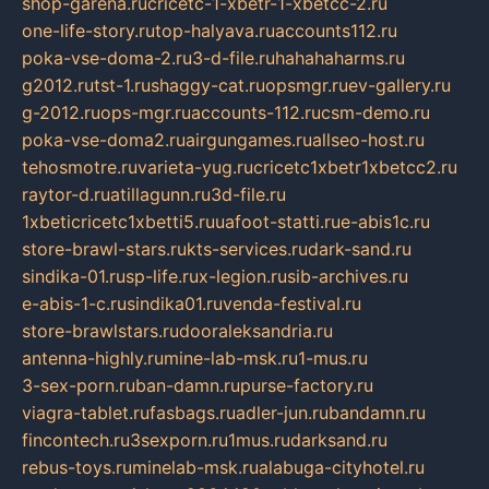
shop-garena.ru
cricetc-1-xbetr-1-xbetcc-2.ru
one-life-story.ru
top-halyava.ru
accounts112.ru
poka-vse-doma-2.ru
3-d-file.ru
hahahaharms.ru
g2012.ru
tst-1.ru
shaggy-cat.ru
opsmgr.ru
ev-gallery.ru
g-2012.ru
ops-mgr.ru
accounts-112.ru
csm-demo.ru
poka-vse-doma2.ru
airgungames.ru
allseo-host.ru
tehosmotre.ru
varieta-yug.ru
cricetc1xbetr1xbetcc2.ru
raytor-d.ru
atillagunn.ru
3d-file.ru
1xbeticricetc1xbetti5.ru
uafoot-statti.ru
e-abis1c.ru
store-brawl-stars.ru
kts-services.ru
dark-sand.ru
sindika-01.ru
sp-life.ru
x-legion.ru
sib-archives.ru
e-abis-1-c.ru
sindika01.ru
venda-festival.ru
store-brawlstars.ru
dooraleksandria.ru
antenna-highly.ru
mine-lab-msk.ru
1-mus.ru
3-sex-porn.ru
ban-damn.ru
purse-factory.ru
viagra-tablet.ru
fasbags.ru
adler-jun.ru
bandamn.ru
fincontech.ru
3sexporn.ru
1mus.ru
darksand.ru
rebus-toys.ru
minelab-msk.ru
alabuga-cityhotel.ru