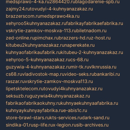
medsprawo-4-ka.ru
2864420.ru
blagodarenie-spb.ru
zajmy24.ru
tovudyi-4-kuhnyanazakaz.ru
brazzerscom.ru
medsprawo4ka.ru
xehyroo5kuhnyanazakaz.ru
fabrikayfabrikaefabrika.ru
vskrytie-zamkov-moskva-113.ru
biletnadom.ru
zed-online.ru
pimchax.ru
brazzers-hd.ru
z-host.ru
kitubeu2kuhnyanazakaz.ru
naperekate.ru
kuhnyaofabrikaufabrik.ru
kitubeu-2-kuhnyanazakaz.ru
xehyroo-5-kuhnyanazakaz.ru
cs-68.ru
guzywia-4-kuhnyanazakaz.ru
mir-tk.ru
vlknrussia.ru
cs68.ru
vladivostok-map.ru
video-seks.ru
bankaribi.ru
raszar.ru
vskrytie-zamkov-moskva113.ru
lipetsktelecom.ru
tovudyi4kuhnyanazakaz.ru
seksuzb.ru
guzywia4kuhnyanazakaz.ru
fabrikaofabrikaokuhny.ru
kuhnyaekuhnyaafabrika.ru
kuhnyaykuhnyayfabrika.ru
e-abis1c.ru
store-brawl-stars.ru
kts-services.ru
dark-sand.ru
sindika-01.ru
sp-life.ru
x-legion.ru
sib-archives.ru