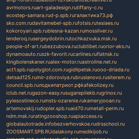
avrmotors.ru
art-galadesign.ru
tiffany-c.ru
ecostep-samara.ru
d-p.spb.ru
галактика73.рф
sko.com.ru
davitamebel-spb.ru
fotsis.ru
tesiaes.ru
kokoroyari.spb.ru
blesna-kazan.ru
mossilver.ru
lenderoq.ru
sergeydobrin.ru
tochkazvuka.msk.ru
people-of-art.ru
bezzubova.ru
clubtibet.ru
orior-aks.ru
dynamoauto.ru
szk-favorit.ru
carlines.ru
flatnsk.ru
kingbolenskaner.ru
alex-motor.ru
astroline.net.ru
act1.spb.ru
polyglot.com.ru
gidlipetsk.ru
ooo-driada.ru
detsad125.ru
mir-zdoroviya.ru
bruslanovo.ru
siterem.ru
council.spb.ru
лодкипатриот.рф
kafekolizey.ru
iclub.net.ru
gazon-easy.ru
sugarepilekb.ru
grinox.ru
pylesostineco.ru
msts-ozarenie.ru
kameryjooan.ru
artemovskij.ru
dopler.spb.ru
aid70.ru
metall-perm.ru
ndm.msk.ru
ratingzooshop.ru
apiaccess.ru
globalautotrade.info
bezverhovskoe.ru
drsschool.ru
ZOOSMART.SPB.RU
dalakony.ru
medikijob.ru