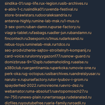
sindika-01.ru
sp-life.ru
x-legion.ru
sib-archives.ru
e-abis-1-c.ru
sindika01.ru
venda-festival.ru
store-brawlstars.ru
dooraleksandria.ru
antenna-highly.ru
mine-lab-msk.ru
1-mus.ru
3-sex-porn.ru
ban-damn.ru
purse-factory.ru
viagra-tablet.ru
fasbags.ru
adler-jun.ru
bandamn.ru
fincontech.ru
3sexporn.ru
1mus.ru
darksand.ru
rebus-toys.ru
minelab-msk.ru
rtdco.ru
seo-prodvizhenie-sajtov-stroitelnyh-kompanij.ru
card-voice.ru
rulonnyygazon177.ru
snow-guard.ru
domizbrusa-9x12spb.ru
demaholding.ru
aalse.ru
a380club.ru
argentinamia.ru
perkoka.ru
movie-one.ru
perk-oka.ru
g-octopus.ru
sibarchives.ru
andreislyusar.ru
naruto-x.ru
pursefactory.ru
tor-lyubov-i-grom.ru
spayderhed-2022.ru
movieone.ru
evro-dez.ru
webamator.ru
ma-absolut1.ru
avtopomosch27.ru
nv-750.ru
news-plain.ru
nertansaga.ru
delanalad.ru
dizfiles.ru
youtubefree.ru
aria-family.ru
roadli.ru