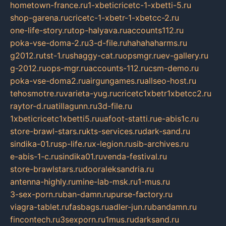
hometown-france.ru
1-xbeticricetc-1-xbetti-5.ru
shop-garena.ru
cricetc-1-xbetr-1-xbetcc-2.ru
one-life-story.ru
top-halyava.ru
accounts112.ru
poka-vse-doma-2.ru
3-d-file.ru
hahahaharms.ru
g2012.ru
tst-1.ru
shaggy-cat.ru
opsmgr.ru
ev-gallery.ru
g-2012.ru
ops-mgr.ru
accounts-112.ru
csm-demo.ru
poka-vse-doma2.ru
airgungames.ru
allseo-host.ru
tehosmotre.ru
varieta-yug.ru
cricetc1xbetr1xbetcc2.ru
raytor-d.ru
atillagunn.ru
3d-file.ru
1xbeticricetc1xbetti5.ru
uafoot-statti.ru
e-abis1c.ru
store-brawl-stars.ru
kts-services.ru
dark-sand.ru
sindika-01.ru
sp-life.ru
x-legion.ru
sib-archives.ru
e-abis-1-c.ru
sindika01.ru
venda-festival.ru
store-brawlstars.ru
dooraleksandria.ru
antenna-highly.ru
mine-lab-msk.ru
1-mus.ru
3-sex-porn.ru
ban-damn.ru
purse-factory.ru
viagra-tablet.ru
fasbags.ru
adler-jun.ru
bandamn.ru
fincontech.ru
3sexporn.ru
1mus.ru
darksand.ru