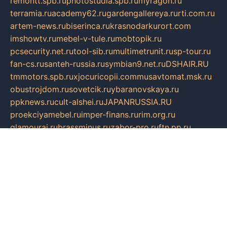
remontt.spb.ru
photostudia.spb.ru
myragon.ru
terramia.ru
academy62.ru
gardengallereya.ru
rti.com.ru
artem-news.ru
biserinca.ru
krasnodarkurort.com
imshowtv.ru
mebel-v-tule.ru
mobtopik.ru
pcsecurity.net.ru
tool-sib.ru
multimetrunit.ru
sp-tour.ru
fan-cs.ru
santeh-russia.ru
symbian9.net.ru
DSHAIR.RU
tmmotors.spb.ru
xjocuricopii.com
musavtomat.msk.ru
obustrojdom.ru
sovetcik.ru
ybaranovskaya.ru
ppknews.ru
cult-alshei.ru
JAPANRUSSIA.RU
proekciyamebel.ru
imper-finans.ru
rim.org.ru
glamourai.ru
brassminus.ru
zabor-pro.ru
ftn.pp.ru
dorogoe58.ru
laimengpacker.ru
kuzova-zapchasti.ru
sageerp.ru
taxodrom.ru
dsrazvitie.ru
hardcity.net.ru
ratinghomegames.ru
topservice25.ru
gubernyan.ru
gtglasslined.ru
ii4.ru
tssport.spb.ru
andorra24.com
blackwallstreet.ru
oboimos.ru
optim-doors.com.ru
ikuch.ru
nycr.org.ru
npa21.ru
vremya-ch.spb.ru
desert000.ru
ivtorgi.ru
ifiori.ru
catalog-statei.ru