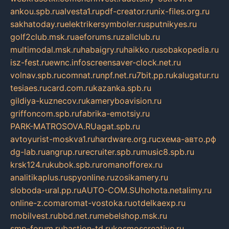
ankou.spb.ru
alvesta1.ru
pdf-creator.ru
nix-files.org.ru
sakhatoday.ru
elektrikersymboler.ru
sputnikyes.ru
golf2club.msk.ru
aeforums.ru
zallclub.ru
multimodal.msk.ru
habaigry.ru
haikko.ru
sobakopedia.ru
isz-fest.ru
ewnc.info
screensaver-clock.net.ru
volnav.spb.ru
comnat.ru
npf.net.ru
7bit.pp.ru
kalugatur.ru
tesiaes.ru
card.com.ru
kazanka.spb.ru
gildiya-kuznecov.ru
kameryboavision.ru
griffoncom.spb.ru
fabrika-emotsiy.ru
PARK-MATROSOVA.RU
agat.spb.ru
avtoyurist-moskva1.ru
hardware.org.ru
схема-авто.рф
dg-lab.ru
angrup.ru
recruiter.spb.ru
music8.spb.ru
krsk124.ru
kubok.spb.ru
romanofforex.ru
analitikaplus.ru
spyonline.ru
zosikamery.ru
sloboda-ural.pp.ru
AUTO-COM.SU
hohota.net
alimy.ru
online-z.com
aromat-vostoka.ru
otdelkaexp.ru
mobilvest.ru
bbd.net.ru
mebelshop.msk.ru
smp-forum.ru
bastion-td.ru
kosmoscreative.ru