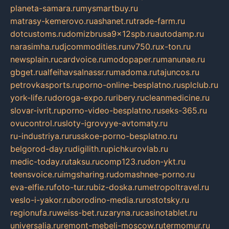
planeta-samara.ru
mysmartbuy.ru
matrasy-kemerovo.ru
ashanet.ru
trade-farm.ru
dotcustoms.ru
domizbrusa9x12spb.ru
autodamp.ru
narasimha.ru
djcommodities.ru
nv750.ru
x-ton.ru
newsplain.ru
cardvoice.ru
modopaper.ru
manunae.ru
gbget.ru
alfeihavsalnassr.ru
madoma.ru
tajuncos.ru
petrovkasports.ru
porno-online-besplatno.ru
splclub.ru
york-life.ru
doroga-expo.ru
ribery.ru
cleanmedicine.ru
slovar-ivrit.ru
porno-video-besplatno.ru
seks-365.ru
ovucontrol.ru
sloty-igrovyye-avtomaty.ru
ru-industriya.ru
russkoe-porno-besplatno.ru
belgorod-day.ru
digilith.ru
pichkurovlab.ru
medic-today.ru
taksu.ru
comp123.ru
don-ykt.ru
teensvoice.ru
imgsharing.ru
domashnee-porno.ru
eva-elfie.ru
foto-tur.ru
biz-doska.ru
metropoltravel.ru
veslo-i-yakor.ru
borodino-media.ru
rostotsky.ru
regionufa.ru
weiss-bet.ru
zaryna.ru
casinotablet.ru
universalia.ru
remont-mebeli-moscow.ru
termomur.ru