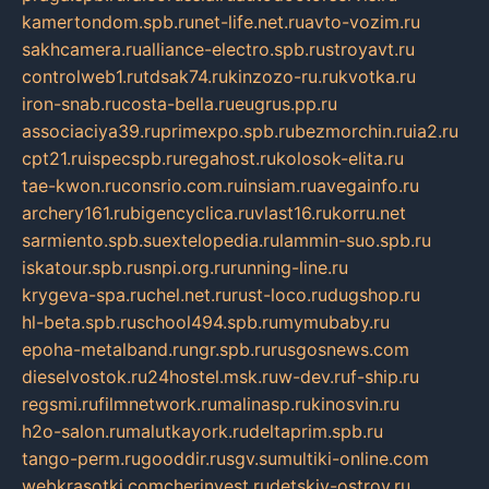
kamertondom.spb.ru
net-life.net.ru
avto-vozim.ru
sakhcamera.ru
alliance-electro.spb.ru
stroyavt.ru
controlweb1.ru
tdsak74.ru
kinzozo-ru.ru
kvotka.ru
iron-snab.ru
costa-bella.ru
eugrus.pp.ru
associaciya39.ru
primexpo.spb.ru
bezmorchin.ru
ia2.ru
cpt21.ru
ispecspb.ru
regahost.ru
kolosok-elita.ru
tae-kwon.ru
consrio.com.ru
insiam.ru
avegainfo.ru
archery161.ru
bigencyclica.ru
vlast16.ru
korru.net
sarmiento.spb.su
extelopedia.ru
lammin-suo.spb.ru
iskatour.spb.ru
snpi.org.ru
running-line.ru
krygeva-spa.ru
chel.net.ru
rust-loco.ru
dugshop.ru
hl-beta.spb.ru
school494.spb.ru
mymubaby.ru
epoha-metalband.ru
ngr.spb.ru
rusgosnews.com
dieselvostok.ru
24hostel.msk.ru
w-dev.ru
f-ship.ru
regsmi.ru
filmnetwork.ru
malinasp.ru
kinosvin.ru
h2o-salon.ru
malutkayork.ru
deltaprim.spb.ru
tango-perm.ru
gooddir.ru
sgv.su
multiki-online.com
webkrasotki.com
cherinvest.ru
detskiy-ostrov.ru