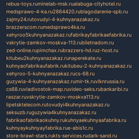
rebus-toys.ru
minelab-msk.ru
alabuga-cityhotel.ru
medsprawo-4-ka.ru
2864420.ru
blagodarenie-spb.ru
zajmy24.ru
tovudyi-4-kuhnyanazakaz.ru
brazzerscom.ru
medsprawo4ka.ru
xehyroo5kuhnyanazakaz.ru
fabrikayfabrikaefabrika.ru
vskrytie-zamkov-moskva-113.ru
biletnadom.ru
zed-online.ru
pimchax.ru
brazzers-hd.ru
z-host.ru
kitubeu2kuhnyanazakaz.ru
naperekate.ru
kuhnyaofabrikaufabrik.ru
kitubeu-2-kuhnyanazakaz.ru
xehyroo-5-kuhnyanazakaz.ru
cs-68.ru
guzywia-4-kuhnyanazakaz.ru
mir-tk.ru
vlknrussia.ru
cs68.ru
vladivostok-map.ru
video-seks.ru
bankaribi.ru
raszar.ru
vskrytie-zamkov-moskva113.ru
lipetsktelecom.ru
tovudyi4kuhnyanazakaz.ru
seksuzb.ru
guzywia4kuhnyanazakaz.ru
fabrikaofabrikaokuhny.ru
kuhnyaekuhnyaafabrika.ru
kuhnyaykuhnyayfabrika.ru
e-abis1c.ru
store-brawl-stars.ru
kts-services.ru
dark-sand.ru