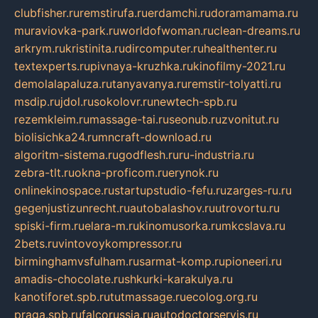
clubfisher.ru
remstirufa.ru
erdamchi.ru
doramamama.ru
muraviovka-park.ru
worldofwoman.ru
clean-dreams.ru
arkrym.ru
kristinita.ru
dircomputer.ru
healthenter.ru
textexperts.ru
pivnaya-kruzhka.ru
kinofilmy-2021.ru
demolalapaluza.ru
tanyavanya.ru
remstir-tolyatti.ru
msdip.ru
jdol.ru
sokolovr.ru
newtech-spb.ru
rezemkleim.ru
massage-tai.ru
seonub.ru
zvonitut.ru
biolisichka24.ru
mncraft-download.ru
algoritm-sistema.ru
godflesh.ru
ru-industria.ru
zebra-tlt.ru
okna-proficom.ru
erynok.ru
onlinekinospace.ru
startupstudio-fefu.ru
zarges-ru.ru
gegenjustizunrecht.ru
autobalashov.ru
utrovortu.ru
spiski-firm.ru
elara-m.ru
kinomusorka.ru
mkcslava.ru
2bets.ru
vintovoykompressor.ru
birminghamvsfulham.ru
sarmat-komp.ru
pioneeri.ru
amadis-chocolate.ru
shkurki-karakulya.ru
kanotiforet.spb.ru
tutmassage.ru
ecolog.org.ru
praga.spb.ru
falcorussia.ru
autodoctorservis.ru