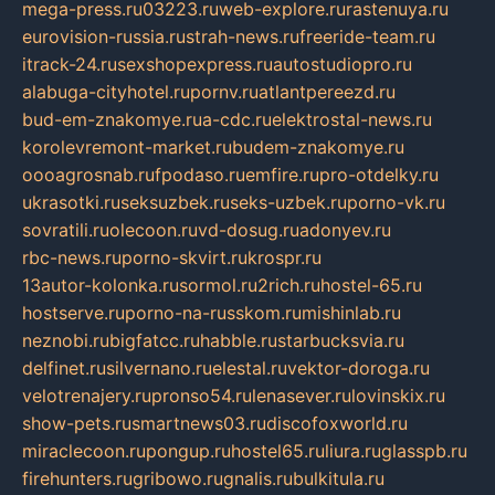
mega-press.ru
03223.ru
web-explore.ru
rastenuya.ru
eurovision-russia.ru
strah-news.ru
freeride-team.ru
itrack-24.ru
sexshopexpress.ru
autostudiopro.ru
alabuga-cityhotel.ru
pornv.ru
atlantpereezd.ru
bud-em-znakomye.ru
a-cdc.ru
elektrostal-news.ru
korolevremont-market.ru
budem-znakomye.ru
oooagrosnab.ru
fpodaso.ru
emfire.ru
pro-otdelky.ru
ukrasotki.ru
seksuzbek.ru
seks-uzbek.ru
porno-vk.ru
sovratili.ru
olecoon.ru
vd-dosug.ru
adonyev.ru
rbc-news.ru
porno-skvirt.ru
krospr.ru
13autor-kolonka.ru
sormol.ru
2rich.ru
hostel-65.ru
hostserve.ru
porno-na-russkom.ru
mishinlab.ru
neznobi.ru
bigfatcc.ru
habble.ru
starbucksvia.ru
delfinet.ru
silvernano.ru
elestal.ru
vektor-doroga.ru
velotrenajery.ru
pronso54.ru
lenasever.ru
lovinskix.ru
show-pets.ru
smartnews03.ru
discofoxworld.ru
miraclecoon.ru
pongup.ru
hostel65.ru
liura.ru
glasspb.ru
firehunters.ru
gribowo.ru
gnalis.ru
bulkitula.ru