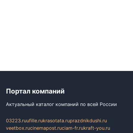
Портал компаний
Актуальный каталог компаний по всей России
03223.ru
ufille.ru
krasotata.ru
prazdnikdushi.ru
veetbox.ru
cinemapost.ru
ciam-fr.ru
kraft-you.ru