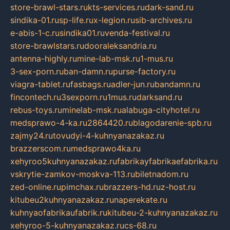
store-brawl-stars.ru
kts-services.ru
dark-sand.ru
sindika-01.ru
sp-life.ru
x-legion.ru
sib-archives.ru
e-abis-1-c.ru
sindika01.ru
venda-festival.ru
store-brawlstars.ru
dooraleksandria.ru
antenna-highly.ru
mine-lab-msk.ru
1-mus.ru
3-sex-porn.ru
ban-damn.ru
purse-factory.ru
viagra-tablet.ru
fasbags.ru
adler-jun.ru
bandamn.ru
fincontech.ru
3sexporn.ru
1mus.ru
darksand.ru
rebus-toys.ru
minelab-msk.ru
alabuga-cityhotel.ru
medsprawo-4-ka.ru
2864420.ru
blagodarenie-spb.ru
zajmy24.ru
tovudyi-4-kuhnyanazakaz.ru
brazzerscom.ru
medsprawo4ka.ru
xehyroo5kuhnyanazakaz.ru
fabrikayfabrikaefabrika.ru
vskrytie-zamkov-moskva-113.ru
biletnadom.ru
zed-online.ru
pimchax.ru
brazzers-hd.ru
z-host.ru
kitubeu2kuhnyanazakaz.ru
naperekate.ru
kuhnyaofabrikaufabrik.ru
kitubeu-2-kuhnyanazakaz.ru
xehyroo-5-kuhnyanazakaz.ru
cs-68.ru