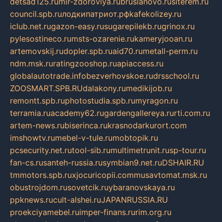
detsad125.ru
mir-zdoroviya.ru
bruslanovo.ru
siterem.ru
council.spb.ru
лодкипатриот.рф
kafekolizey.ru
iclub.net.ru
gazon-easy.ru
sugarepilekb.ru
grinox.ru
pylesostineco.ru
msts-ozarenie.ru
kameryjooan.ru
artemovskij.ru
dopler.spb.ru
aid70.ru
metall-perm.ru
ndm.msk.ru
ratingzooshop.ru
apiaccess.ru
globalautotrade.info
bezverhovskoe.ru
drsschool.ru
ZOOSMART.SPB.RU
dalakony.ru
medikijob.ru
remontt.spb.ru
photostudia.spb.ru
myragon.ru
terramia.ru
academy62.ru
gardengallereya.ru
rti.com.ru
artem-news.ru
biserinca.ru
krasnodarkurort.com
imshowtv.ru
mebel-v-tule.ru
mobtopik.ru
pcsecurity.net.ru
tool-sib.ru
multimetrunit.ru
sp-tour.ru
fan-cs.ru
santeh-russia.ru
symbian9.net.ru
DSHAIR.RU
tmmotors.spb.ru
xjocuricopii.com
musavtomat.msk.ru
obustrojdom.ru
sovetcik.ru
ybaranovskaya.ru
ppknews.ru
cult-alshei.ru
JAPANRUSSIA.RU
proekciyamebel.ru
imper-finans.ru
rim.org.ru