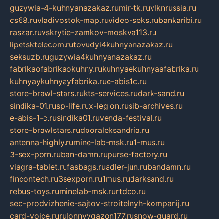
guzywia-4-kuhnyanazakaz.ru
mir-tk.ru
vlknrussia.ru
cs68.ru
vladivostok-map.ru
video-seks.ru
bankaribi.ru
raszar.ru
vskrytie-zamkov-moskva113.ru
lipetsktelecom.ru
tovudyi4kuhnyanazakaz.ru
seksuzb.ru
guzywia4kuhnyanazakaz.ru
fabrikaofabrikaokuhny.ru
kuhnyaekuhnyaafabrika.ru
kuhnyaykuhnyayfabrika.ru
e-abis1c.ru
store-brawl-stars.ru
kts-services.ru
dark-sand.ru
sindika-01.ru
sp-life.ru
x-legion.ru
sib-archives.ru
e-abis-1-c.ru
sindika01.ru
venda-festival.ru
store-brawlstars.ru
dooraleksandria.ru
antenna-highly.ru
mine-lab-msk.ru
1-mus.ru
3-sex-porn.ru
ban-damn.ru
purse-factory.ru
viagra-tablet.ru
fasbags.ru
adler-jun.ru
bandamn.ru
fincontech.ru
3sexporn.ru
1mus.ru
darksand.ru
rebus-toys.ru
minelab-msk.ru
rtdco.ru
seo-prodvizhenie-sajtov-stroitelnyh-kompanij.ru
card-voice.ru
rulonnyygazon177.ru
snow-guard.ru