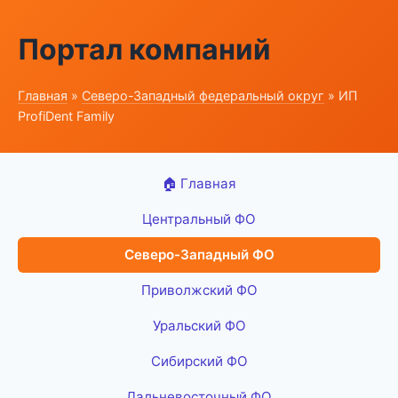
Портал компаний
Главная
»
Северо-Западный федеральный округ
» ИП
ProfiDent Family
🏠 Главная
Центральный ФО
Северо-Западный ФО
Приволжский ФО
Уральский ФО
Сибирский ФО
Дальневосточный ФО