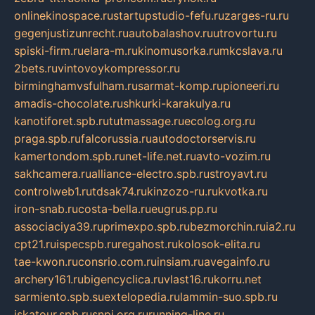
onlinekinospace.ru
startupstudio-fefu.ru
zarges-ru.ru
gegenjustizunrecht.ru
autobalashov.ru
utrovortu.ru
spiski-firm.ru
elara-m.ru
kinomusorka.ru
mkcslava.ru
2bets.ru
vintovoykompressor.ru
birminghamvsfulham.ru
sarmat-komp.ru
pioneeri.ru
amadis-chocolate.ru
shkurki-karakulya.ru
kanotiforet.spb.ru
tutmassage.ru
ecolog.org.ru
praga.spb.ru
falcorussia.ru
autodoctorservis.ru
kamertondom.spb.ru
net-life.net.ru
avto-vozim.ru
sakhcamera.ru
alliance-electro.spb.ru
stroyavt.ru
controlweb1.ru
tdsak74.ru
kinzozo-ru.ru
kvotka.ru
iron-snab.ru
costa-bella.ru
eugrus.pp.ru
associaciya39.ru
primexpo.spb.ru
bezmorchin.ru
ia2.ru
cpt21.ru
ispecspb.ru
regahost.ru
kolosok-elita.ru
tae-kwon.ru
consrio.com.ru
insiam.ru
avegainfo.ru
archery161.ru
bigencyclica.ru
vlast16.ru
korru.net
sarmiento.spb.su
extelopedia.ru
lammin-suo.spb.ru
iskatour.spb.ru
snpi.org.ru
running-line.ru