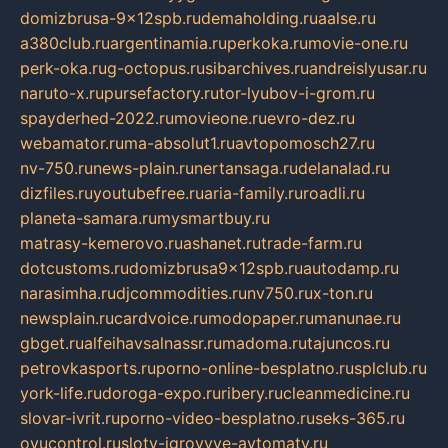
domizbrusa-9x12spb.ru
demaholding.ru
aalse.ru
a380club.ru
argentinamia.ru
perkoka.ru
movie-one.ru
perk-oka.ru
g-octopus.ru
sibarchives.ru
andreislyusar.ru
naruto-x.ru
pursefactory.ru
tor-lyubov-i-grom.ru
spayderhed-2022.ru
movieone.ru
evro-dez.ru
webamator.ru
ma-absolut1.ru
avtopomosch27.ru
nv-750.ru
news-plain.ru
nertansaga.ru
delanalad.ru
dizfiles.ru
youtubefree.ru
aria-family.ru
roadli.ru
planeta-samara.ru
mysmartbuy.ru
matrasy-kemerovo.ru
ashanet.ru
trade-farm.ru
dotcustoms.ru
domizbrusa9x12spb.ru
autodamp.ru
narasimha.ru
djcommodities.ru
nv750.ru
x-ton.ru
newsplain.ru
cardvoice.ru
modopaper.ru
manunae.ru
gbget.ru
alfeihavsalnassr.ru
madoma.ru
tajuncos.ru
petrovkasports.ru
porno-online-besplatno.ru
splclub.ru
york-life.ru
doroga-expo.ru
ribery.ru
cleanmedicine.ru
slovar-ivrit.ru
porno-video-besplatno.ru
seks-365.ru
ovucontrol.ru
sloty-igrovyye-avtomaty.ru