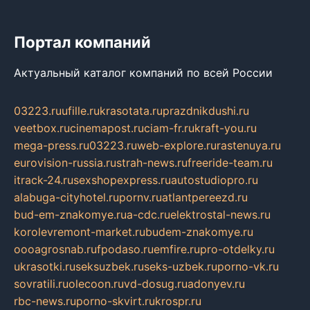
Портал компаний
Актуальный каталог компаний по всей России
03223.ru
ufille.ru
krasotata.ru
prazdnikdushi.ru
veetbox.ru
cinemapost.ru
ciam-fr.ru
kraft-you.ru
mega-press.ru
03223.ru
web-explore.ru
rastenuya.ru
eurovision-russia.ru
strah-news.ru
freeride-team.ru
itrack-24.ru
sexshopexpress.ru
autostudiopro.ru
alabuga-cityhotel.ru
pornv.ru
atlantpereezd.ru
bud-em-znakomye.ru
a-cdc.ru
elektrostal-news.ru
korolevremont-market.ru
budem-znakomye.ru
oooagrosnab.ru
fpodaso.ru
emfire.ru
pro-otdelky.ru
ukrasotki.ru
seksuzbek.ru
seks-uzbek.ru
porno-vk.ru
sovratili.ru
olecoon.ru
vd-dosug.ru
adonyev.ru
rbc-news.ru
porno-skvirt.ru
krospr.ru