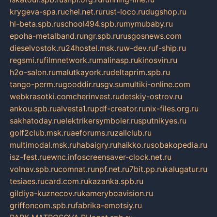
krygeva-spa.ru
chel.net.ru
rust-loco.ru
dugshop.ru
hl-beta.spb.ru
school494.spb.ru
mymubaby.ru
epoha-metalband.ru
ngr.spb.ru
rusgosnews.com
dieselvostok.ru
24hostel.msk.ru
w-dev.ru
f-ship.ru
regsmi.ru
filmnetwork.ru
malinasp.ru
kinosvin.ru
h2o-salon.ru
malutkayork.ru
deltaprim.spb.ru
tango-perm.ru
gooddir.ru
sgv.su
multiki-online.com
webkrasotki.com
cherinvest.ru
detskiy-ostrov.ru
ankou.spb.ru
alvesta1.ru
pdf-creator.ru
nix-files.org.ru
sakhatoday.ru
elektrikersymboler.ru
sputnikyes.ru
golf2club.msk.ru
aeforums.ru
zallclub.ru
multimodal.msk.ru
habaigry.ru
haikko.ru
sobakopedia.ru
isz-fest.ru
ewnc.info
screensaver-clock.net.ru
volnav.spb.ru
comnat.ru
npf.net.ru
7bit.pp.ru
kalugatur.ru
tesiaes.ru
card.com.ru
kazanka.spb.ru
gildiya-kuznecov.ru
kameryboavision.ru
griffoncom.spb.ru
fabrika-emotsiy.ru