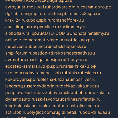
PARK-MATROSOVA.RU
agat.spb.ru
avtoyurist-moskva1.ru
hardware.org.ru
схема-авто.рф
dg-lab.ru
angrup.ru
recruiter.spb.ru
music8.spb.ru
krsk124.ru
kubok.spb.ru
romanofforex.ru
analitikaplus.ru
spyonline.ru
zosikamery.ru
sloboda-ural.pp.ru
AUTO-COM.SU
hohota.net
alimy.ru
online-z.com
aromat-vostoka.ru
otdelkaexp.ru
mobilvest.ru
bbd.net.ru
mebelshop.msk.ru
smp-forum.ru
bastion-td.ru
kosmoscreative.ru
avrmotors.ru
art-galadesign.ru
tiffany-c.ru
ecostep-samara.ru
d-p.spb.ru
галактика73.рф
sko.com.ru
davitamebel-spb.ru
fotsis.ru
tesiaes.ru
kokoroyari.spb.ru
blesna-kazan.ru
mossilver.ru
lenderoq.ru
sergeydobrin.ru
tochkazvuka.msk.ru
people-of-art.ru
bezzubova.ru
clubtibet.ru
orior-aks.ru
dynamoauto.ru
szk-favorit.ru
carlines.ru
flatnsk.ru
kingbolenskaner.ru
alex-motor.ru
astroline.net.ru
act1.spb.ru
polyglot.com.ru
gidlipetsk.ru
ooo-driada.ru