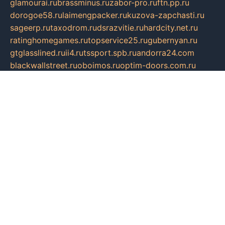
glamourai.ru
brassminus.ru
zabor-pro.ru
ftn.pp.ru
dorogoe58.ru
laimengpacker.ru
kuzova-zapchasti.ru
sageerp.ru
taxodrom.ru
dsrazvitie.ru
hardcity.net.ru
ratinghomegames.ru
topservice25.ru
gubernyan.ru
gtglasslined.ru
ii4.ru
tssport.spb.ru
andorra24.com
blackwallstreet.ru
oboimos.ru
optim-doors.com.ru
ikuch.ru
nycr.org.ru
npa21.ru
vremya-ch.spb.ru
desert000.ru
ivtorgi.ru
ifiori.ru
catalog-statei.ru
dcv.org.ru
spetsmaster174.ru
ipkameryhiseeu.ru
dum26.ru
ruspol.spb.ru
fr-opendp.ru
kam-solnyshko.ru
cheyenne-arapaho.ru
sevzapmetal.spb.ru
ted-lapidus.spb.ru
parasite-eliminator.ru
sigma-complete.ru
modernworld.ru
dama-moda.ru
eholot-group.ru
sk-nvkz.ru
DRONGOLD.RU
democratia2.ru
i-farmer.ru
mass-sport.org
jablonex.spb.ru
bookmess.ru
linkword.ru
refineua.com.ru
cs-spec.net.ru
altay-mebel.ru
DNK-THEATRE.RU
mechaniks.spb.ru
ipcamtechage.ru