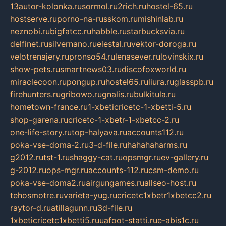
13autor-kolonka.ru
sormol.ru
2rich.ru
hostel-65.ru
hostserve.ru
porno-na-russkom.ru
mishinlab.ru
neznobi.ru
bigfatcc.ru
habble.ru
starbucksvia.ru
delfinet.ru
silvernano.ru
elestal.ru
vektor-doroga.ru
velotrenajery.ru
pronso54.ru
lenasever.ru
lovinskix.ru
show-pets.ru
smartnews03.ru
discofoxworld.ru
miraclecoon.ru
pongup.ru
hostel65.ru
liura.ru
glasspb.ru
firehunters.ru
gribowo.ru
gnalis.ru
bulkitula.ru
hometown-france.ru
1-xbeticricetc-1-xbetti-5.ru
shop-garena.ru
cricetc-1-xbetr-1-xbetcc-2.ru
one-life-story.ru
top-halyava.ru
accounts112.ru
poka-vse-doma-2.ru
3-d-file.ru
hahahaharms.ru
g2012.ru
tst-1.ru
shaggy-cat.ru
opsmgr.ru
ev-gallery.ru
g-2012.ru
ops-mgr.ru
accounts-112.ru
csm-demo.ru
poka-vse-doma2.ru
airgungames.ru
allseo-host.ru
tehosmotre.ru
varieta-yug.ru
cricetc1xbetr1xbetcc2.ru
raytor-d.ru
atillagunn.ru
3d-file.ru
1xbeticricetc1xbetti5.ru
uafoot-statti.ru
e-abis1c.ru