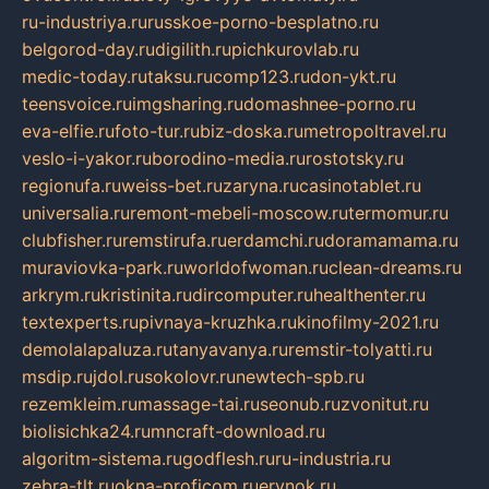
ru-industriya.ru
russkoe-porno-besplatno.ru
belgorod-day.ru
digilith.ru
pichkurovlab.ru
medic-today.ru
taksu.ru
comp123.ru
don-ykt.ru
teensvoice.ru
imgsharing.ru
domashnee-porno.ru
eva-elfie.ru
foto-tur.ru
biz-doska.ru
metropoltravel.ru
veslo-i-yakor.ru
borodino-media.ru
rostotsky.ru
regionufa.ru
weiss-bet.ru
zaryna.ru
casinotablet.ru
universalia.ru
remont-mebeli-moscow.ru
termomur.ru
clubfisher.ru
remstirufa.ru
erdamchi.ru
doramamama.ru
muraviovka-park.ru
worldofwoman.ru
clean-dreams.ru
arkrym.ru
kristinita.ru
dircomputer.ru
healthenter.ru
textexperts.ru
pivnaya-kruzhka.ru
kinofilmy-2021.ru
demolalapaluza.ru
tanyavanya.ru
remstir-tolyatti.ru
msdip.ru
jdol.ru
sokolovr.ru
newtech-spb.ru
rezemkleim.ru
massage-tai.ru
seonub.ru
zvonitut.ru
biolisichka24.ru
mncraft-download.ru
algoritm-sistema.ru
godflesh.ru
ru-industria.ru
zebra-tlt.ru
okna-proficom.ru
erynok.ru