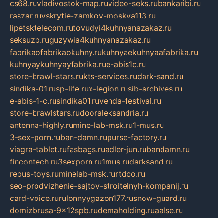
cs68.ru
vladivostok-map.ru
video-seks.ru
bankaribi.ru
raszar.ru
vskrytie-zamkov-moskva113.ru
lipetsktelecom.ru
tovudyi4kuhnyanazakaz.ru
seksuzb.ru
guzywia4kuhnyanazakaz.ru
fabrikaofabrikaokuhny.ru
kuhnyaekuhnyaafabrika.ru
kuhnyaykuhnyayfabrika.ru
e-abis1c.ru
store-brawl-stars.ru
kts-services.ru
dark-sand.ru
sindika-01.ru
sp-life.ru
x-legion.ru
sib-archives.ru
e-abis-1-c.ru
sindika01.ru
venda-festival.ru
store-brawlstars.ru
dooraleksandria.ru
antenna-highly.ru
mine-lab-msk.ru
1-mus.ru
3-sex-porn.ru
ban-damn.ru
purse-factory.ru
viagra-tablet.ru
fasbags.ru
adler-jun.ru
bandamn.ru
fincontech.ru
3sexporn.ru
1mus.ru
darksand.ru
rebus-toys.ru
minelab-msk.ru
rtdco.ru
seo-prodvizhenie-sajtov-stroitelnyh-kompanij.ru
card-voice.ru
rulonnyygazon177.ru
snow-guard.ru
domizbrusa-9x12spb.ru
demaholding.ru
aalse.ru