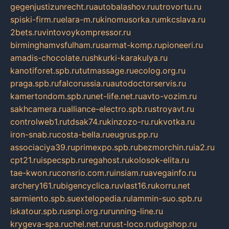
gegenjustizunrecht.ru
autobalashov.ru
utrovortu.ru
spiski-firm.ru
elara-m.ru
kinomusorka.ru
mkcslava.ru
2bets.ru
vintovoykompressor.ru
birminghamvsfulham.ru
sarmat-komp.ru
pioneeri.ru
amadis-chocolate.ru
shkurki-karakulya.ru
kanotiforet.spb.ru
tutmassage.ru
ecolog.org.ru
praga.spb.ru
falcorussia.ru
autodoctorservis.ru
kamertondom.spb.ru
net-life.net.ru
avto-vozim.ru
sakhcamera.ru
alliance-electro.spb.ru
stroyavt.ru
controlweb1.ru
tdsak74.ru
kinzozo-ru.ru
kvotka.ru
iron-snab.ru
costa-bella.ru
eugrus.pp.ru
associaciya39.ru
primexpo.spb.ru
bezmorchin.ru
ia2.ru
cpt21.ru
ispecspb.ru
regahost.ru
kolosok-elita.ru
tae-kwon.ru
consrio.com.ru
insiam.ru
avegainfo.ru
archery161.ru
bigencyclica.ru
vlast16.ru
korru.net
sarmiento.spb.su
extelopedia.ru
lammin-suo.spb.ru
iskatour.spb.ru
snpi.org.ru
running-line.ru
krygeva-spa.ru
chel.net.ru
rust-loco.ru
dugshop.ru