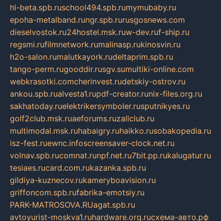
hl-beta.spb.ru
school494.spb.ru
mymubaby.ru
epoha-metalband.ru
ngr.spb.ru
rusgosnews.com
dieselvostok.ru
24hostel.msk.ru
w-dev.ru
f-ship.ru
regsmi.ru
filmnetwork.ru
malinasp.ru
kinosvin.ru
h2o-salon.ru
malutkayork.ru
deltaprim.spb.ru
tango-perm.ru
gooddir.ru
sgv.su
multiki-online.com
webkrasotki.com
cherinvest.ru
detskiy-ostrov.ru
ankou.spb.ru
alvesta1.ru
pdf-creator.ru
nix-files.org.ru
sakhatoday.ru
elektrikersymboler.ru
sputnikyes.ru
golf2club.msk.ru
aeforums.ru
zallclub.ru
multimodal.msk.ru
habaigry.ru
haikko.ru
sobakopedia.ru
isz-fest.ru
ewnc.info
screensaver-clock.net.ru
volnav.spb.ru
comnat.ru
npf.net.ru
7bit.pp.ru
kalugatur.ru
tesiaes.ru
card.com.ru
kazanka.spb.ru
gildiya-kuznecov.ru
kameryboavision.ru
griffoncom.spb.ru
fabrika-emotsiy.ru
PARK-MATROSOVA.RU
agat.spb.ru
avtoyurist-moskva1.ru
hardware.org.ru
схема-авто.рф