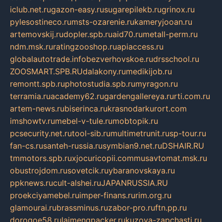
iclub.net.ru
gazon-easy.ru
sugarepilekb.ru
grinox.ru
pylesostineco.ru
msts-ozarenie.ru
kameryjooan.ru
artemovskij.ru
dopler.spb.ru
aid70.ru
metall-perm.ru
ndm.msk.ru
ratingzooshop.ru
apiaccess.ru
globalautotrade.info
bezverhovskoe.ru
drsschool.ru
ZOOSMART.SPB.RU
dalakony.ru
medikijob.ru
remontt.spb.ru
photostudia.spb.ru
myragon.ru
terramia.ru
academy62.ru
gardengallereya.ru
rti.com.ru
artem-news.ru
biserinca.ru
krasnodarkurort.com
imshowtv.ru
mebel-v-tule.ru
mobtopik.ru
pcsecurity.net.ru
tool-sib.ru
multimetrunit.ru
sp-tour.ru
fan-cs.ru
santeh-russia.ru
symbian9.net.ru
DSHAIR.RU
tmmotors.spb.ru
xjocuricopii.com
musavtomat.msk.ru
obustrojdom.ru
sovetcik.ru
ybaranovskaya.ru
ppknews.ru
cult-alshei.ru
JAPANRUSSIA.RU
proekciyamebel.ru
imper-finans.ru
rim.org.ru
glamourai.ru
brassminus.ru
zabor-pro.ru
ftn.pp.ru
dorogoe58.ru
laimengpacker.ru
kuzova-zapchasti.ru