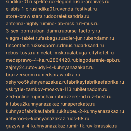
sindika-01.ru
sp-life.ru
x-legion.ru
sib-archives.ru
e-abis-1-c.ru
sindika01.ru
venda-festival.ru
store-brawlstars.ru
dooraleksandria.ru
antenna-highly.ru
mine-lab-msk.ru
1-mus.ru
3-sex-porn.ru
ban-damn.ru
purse-factory.ru
viagra-tablet.ru
fasbags.ru
adler-jun.ru
bandamn.ru
fincontech.ru
3sexporn.ru
1mus.ru
darksand.ru
rebus-toys.ru
minelab-msk.ru
alabuga-cityhotel.ru
medsprawo-4-ka.ru
2864420.ru
blagodarenie-spb.ru
zajmy24.ru
tovudyi-4-kuhnyanazakaz.ru
brazzerscom.ru
medsprawo4ka.ru
xehyroo5kuhnyanazakaz.ru
fabrikayfabrikaefabrika.ru
vskrytie-zamkov-moskva-113.ru
biletnadom.ru
zed-online.ru
pimchax.ru
brazzers-hd.ru
z-host.ru
kitubeu2kuhnyanazakaz.ru
naperekate.ru
kuhnyaofabrikaufabrik.ru
kitubeu-2-kuhnyanazakaz.ru
xehyroo-5-kuhnyanazakaz.ru
cs-68.ru
guzywia-4-kuhnyanazakaz.ru
mir-tk.ru
vlknrussia.ru