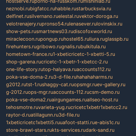
hostserve.ru
porno-na-russkom.ru
mishinlab.ru
neznobi.ru
bigfatcc.ru
habble.ru
starbucksvia.ru
delfinet.ru
silvernano.ru
elestal.ru
vektor-doroga.ru
velotrenajery.ru
pronso54.ru
lenasever.ru
lovinskix.ru
show-pets.ru
smartnews03.ru
discofoxworld.ru
miraclecoon.ru
pongup.ru
hostel65.ru
liura.ru
glasspb.ru
firehunters.ru
gribowo.ru
gnalis.ru
bulkitula.ru
hometown-france.ru
1-xbeticricetc-1-xbetti-5.ru
shop-garena.ru
cricetc-1-xbetr-1-xbetcc-2.ru
one-life-story.ru
top-halyava.ru
accounts112.ru
poka-vse-doma-2.ru
3-d-file.ru
hahahaharms.ru
g2012.ru
tst-1.ru
shaggy-cat.ru
opsmgr.ru
ev-gallery.ru
g-2012.ru
ops-mgr.ru
accounts-112.ru
csm-demo.ru
poka-vse-doma2.ru
airgungames.ru
allseo-host.ru
tehosmotre.ru
varieta-yug.ru
cricetc1xbetr1xbetcc2.ru
raytor-d.ru
atillagunn.ru
3d-file.ru
1xbeticricetc1xbetti5.ru
uafoot-statti.ru
e-abis1c.ru
store-brawl-stars.ru
kts-services.ru
dark-sand.ru