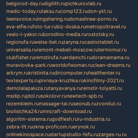
belgorod-day.ru
digilith.ru
pichkurovlab.ru
medic-today.ru
taksu.ru
comp123.ru
don-ykt.ru
teensvoice.ru
imgsharing.ru
domashnee-porno.ru
eva-elfie.ru
foto-tur.ru
biz-doska.ru
metropoltravel.ru
veslo-i-yakor.ru
borodino-media.ru
rostotsky.ru
regionufa.ru
weiss-bet.ru
zaryna.ru
casinotablet.ru
universalia.ru
remont-mebeli-moscow.ru
termomur.ru
clubfisher.ru
remstirufa.ru
erdamchi.ru
doramamama.ru
muraviovka-park.ru
worldofwoman.ru
clean-dreams.ru
arkrym.ru
kristinita.ru
dircomputer.ru
healthenter.ru
textexperts.ru
pivnaya-kruzhka.ru
kinofilmy-2021.ru
demolalapaluza.ru
tanyavanya.ru
remstir-tolyatti.ru
msdip.ru
jdol.ru
sokolovr.ru
newtech-spb.ru
rezemkleim.ru
massage-tai.ru
seonub.ru
zvonitut.ru
biolisichka24.ru
mncraft-download.ru
algoritm-sistema.ru
godflesh.ru
ru-industria.ru
zebra-tlt.ru
okna-proficom.ru
erynok.ru
onlinekinospace.ru
startupstudio-fefu.ru
zarges-ru.ru