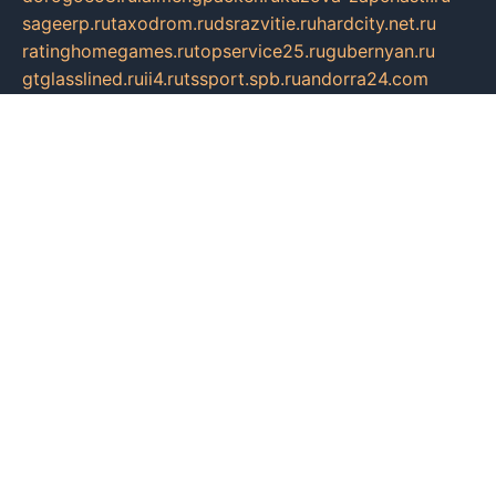
sageerp.ru
taxodrom.ru
dsrazvitie.ru
hardcity.net.ru
ratinghomegames.ru
topservice25.ru
gubernyan.ru
gtglasslined.ru
ii4.ru
tssport.spb.ru
andorra24.com
blackwallstreet.ru
oboimos.ru
optim-doors.com.ru
ikuch.ru
nycr.org.ru
npa21.ru
vremya-ch.spb.ru
desert000.ru
ivtorgi.ru
ifiori.ru
catalog-statei.ru
dcv.org.ru
spetsmaster174.ru
ipkameryhiseeu.ru
dum26.ru
ruspol.spb.ru
fr-opendp.ru
kam-solnyshko.ru
cheyenne-arapaho.ru
sevzapmetal.spb.ru
ted-lapidus.spb.ru
parasite-eliminator.ru
sigma-complete.ru
modernworld.ru
dama-moda.ru
eholot-group.ru
sk-nvkz.ru
DRONGOLD.RU
democratia2.ru
i-farmer.ru
mass-sport.org
jablonex.spb.ru
bookmess.ru
linkword.ru
refineua.com.ru
cs-spec.net.ru
altay-mebel.ru
DNK-THEATRE.RU
mechaniks.spb.ru
ipcamtechage.ru
skosta.ru
a-sun.ru
stroy-ldsp.ru
snowlands.org.ru
childrensshoes.ru
mrlizzy.ru
mebelsofiakrd.ru