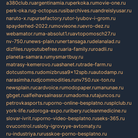
a380club.ru
argentinamia.ru
perkoka.ru
movie-one.ru
perk-oka.ru
g-octopus.ru
sibarchives.ru
andreislyusar.ru
naruto-x.ru
pursefactory.ru
tor-lyubov-i-grom.ru
spayderhed-2022.ru
movieone.ru
evro-dez.ru
webamator.ru
ma-absolut1.ru
avtopomosch27.ru
nv-750.ru
news-plain.ru
nertansaga.ru
delanalad.ru
dizfiles.ru
youtubefree.ru
aria-family.ru
roadli.ru
planeta-samara.ru
mysmartbuy.ru
matrasy-kemerovo.ru
ashanet.ru
trade-farm.ru
dotcustoms.ru
domizbrusa9x12spb.ru
autodamp.ru
narasimha.ru
djcommodities.ru
nv750.ru
x-ton.ru
newsplain.ru
cardvoice.ru
modopaper.ru
manunae.ru
gbget.ru
alfeihavsalnassr.ru
madoma.ru
tajuncos.ru
petrovkasports.ru
porno-online-besplatno.ru
splclub.ru
york-life.ru
doroga-expo.ru
ribery.ru
cleanmedicine.ru
slovar-ivrit.ru
porno-video-besplatno.ru
seks-365.ru
ovucontrol.ru
sloty-igrovyye-avtomaty.ru
ru-industriya.ru
russkoe-porno-besplatno.ru