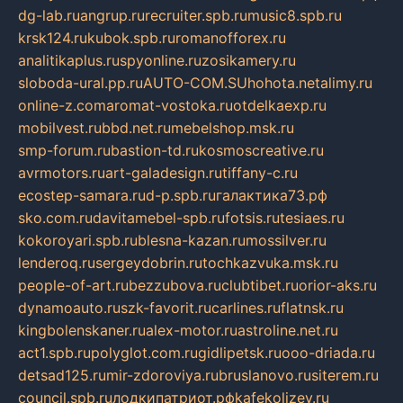
dg-lab.ru
angrup.ru
recruiter.spb.ru
music8.spb.ru
krsk124.ru
kubok.spb.ru
romanofforex.ru
analitikaplus.ru
spyonline.ru
zosikamery.ru
sloboda-ural.pp.ru
AUTO-COM.SU
hohota.net
alimy.ru
online-z.com
aromat-vostoka.ru
otdelkaexp.ru
mobilvest.ru
bbd.net.ru
mebelshop.msk.ru
smp-forum.ru
bastion-td.ru
kosmoscreative.ru
avrmotors.ru
art-galadesign.ru
tiffany-c.ru
ecostep-samara.ru
d-p.spb.ru
галактика73.рф
sko.com.ru
davitamebel-spb.ru
fotsis.ru
tesiaes.ru
kokoroyari.spb.ru
blesna-kazan.ru
mossilver.ru
lenderoq.ru
sergeydobrin.ru
tochkazvuka.msk.ru
people-of-art.ru
bezzubova.ru
clubtibet.ru
orior-aks.ru
dynamoauto.ru
szk-favorit.ru
carlines.ru
flatnsk.ru
kingbolenskaner.ru
alex-motor.ru
astroline.net.ru
act1.spb.ru
polyglot.com.ru
gidlipetsk.ru
ooo-driada.ru
detsad125.ru
mir-zdoroviya.ru
bruslanovo.ru
siterem.ru
council.spb.ru
лодкипатриот.рф
kafekolizey.ru