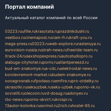
Портал компаний
Актуальный каталог компаний по всей России
03223.ru
ufille.ru
krasotata.ru
prazdnikdushi.ru
veetbox.ru
cinemapost.ru
ciam-fr.ru
kraft-you.ru
mega-press.ru
03223.ru
web-explore.ru
rastenuya.ru
eurovision-russia.ru
strah-news.ru
freeride-team.ru
itrack-24.ru
sexshopexpress.ru
autostudiopro.ru
alabuga-cityhotel.ru
pornv.ru
atlantpereezd.ru
bud-em-znakomye.ru
a-cdc.ru
elektrostal-news.ru
korolevremont-market.ru
budem-znakomye.ru
oooagrosnab.ru
fpodaso.ru
emfire.ru
pro-otdelky.ru
ukrasotki.ru
seksuzbek.ru
seks-uzbek.ru
porno-vk.ru
sovratili.ru
olecoon.ru
vd-dosug.ru
adonyev.ru
rbc-news.ru
porno-skvirt.ru
krospr.ru
13autor-kolonka.ru
sormol.ru
2rich.ru
hostel-65.ru