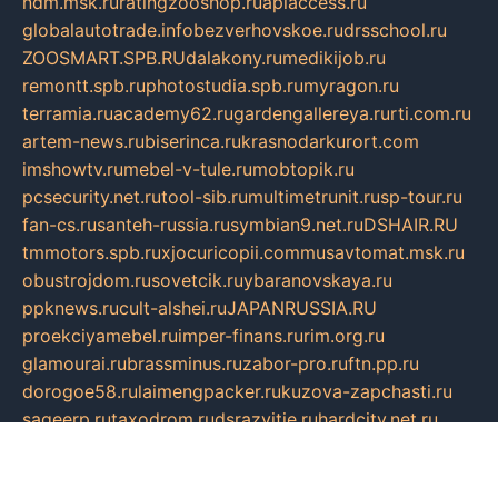
ndm.msk.ru
ratingzooshop.ru
apiaccess.ru
globalautotrade.info
bezverhovskoe.ru
drsschool.ru
ZOOSMART.SPB.RU
dalakony.ru
medikijob.ru
remontt.spb.ru
photostudia.spb.ru
myragon.ru
terramia.ru
academy62.ru
gardengallereya.ru
rti.com.ru
artem-news.ru
biserinca.ru
krasnodarkurort.com
imshowtv.ru
mebel-v-tule.ru
mobtopik.ru
pcsecurity.net.ru
tool-sib.ru
multimetrunit.ru
sp-tour.ru
fan-cs.ru
santeh-russia.ru
symbian9.net.ru
DSHAIR.RU
tmmotors.spb.ru
xjocuricopii.com
musavtomat.msk.ru
obustrojdom.ru
sovetcik.ru
ybaranovskaya.ru
ppknews.ru
cult-alshei.ru
JAPANRUSSIA.RU
proekciyamebel.ru
imper-finans.ru
rim.org.ru
glamourai.ru
brassminus.ru
zabor-pro.ru
ftn.pp.ru
dorogoe58.ru
laimengpacker.ru
kuzova-zapchasti.ru
sageerp.ru
taxodrom.ru
dsrazvitie.ru
hardcity.net.ru
ratinghomegames.ru
topservice25.ru
gubernyan.ru
gtglasslined.ru
ii4.ru
tssport.spb.ru
andorra24.com