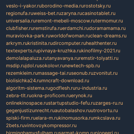
veslo-i-yakor.ru
borodino-media.ru
rostotsky.ru
regionufa.ru
weiss-bet.ru
zaryna.ru
casinotablet.ru
universalia.ru
remont-mebeli-moscow.ru
termomur.ru
clubfisher.ru
remstirufa.ru
erdamchi.ru
doramamama.ru
muraviovka-park.ru
worldofwoman.ru
clean-dreams.ru
arkrym.ru
kristinita.ru
dircomputer.ru
healthenter.ru
textexperts.ru
pivnaya-kruzhka.ru
kinofilmy-2021.ru
demolalapaluza.ru
tanyavanya.ru
remstir-tolyatti.ru
msdip.ru
jdol.ru
sokolovr.ru
newtech-spb.ru
rezemkleim.ru
massage-tai.ru
seonub.ru
zvonitut.ru
biolisichka24.ru
mncraft-download.ru
algoritm-sistema.ru
godflesh.ru
ru-industria.ru
zebra-tlt.ru
okna-proficom.ru
erynok.ru
onlinekinospace.ru
startupstudio-fefu.ru
zarges-ru.ru
gegenjustizunrecht.ru
autobalashov.ru
utrovortu.ru
spiski-firm.ru
elara-m.ru
kinomusorka.ru
mkcslava.ru
2bets.ru
vintovoykompressor.ru
birminghamvsfulham.ru
sarmat-komp.ru
pioneeri.ru