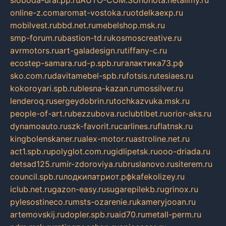
sloboda-ural.pp.ru
AUTO-COM.SU
hohota.net
alimy.ru
online-z.com
aromat-vostoka.ru
otdelkaexp.ru
mobilvest.ru
bbd.net.ru
mebelshop.msk.ru
smp-forum.ru
bastion-td.ru
kosmoscreative.ru
avrmotors.ru
art-galadesign.ru
tiffany-c.ru
ecostep-samara.ru
d-p.spb.ru
галактика73.рф
sko.com.ru
davitamebel-spb.ru
fotsis.ru
tesiaes.ru
kokoroyari.spb.ru
blesna-kazan.ru
mossilver.ru
lenderoq.ru
sergeydobrin.ru
tochkazvuka.msk.ru
people-of-art.ru
bezzubova.ru
clubtibet.ru
orior-aks.ru
dynamoauto.ru
szk-favorit.ru
carlines.ru
flatnsk.ru
kingbolenskaner.ru
alex-motor.ru
astroline.net.ru
act1.spb.ru
polyglot.com.ru
gidlipetsk.ru
ooo-driada.ru
detsad125.ru
mir-zdoroviya.ru
bruslanovo.ru
siterem.ru
council.spb.ru
лодкипатриот.рф
kafekolizey.ru
iclub.net.ru
gazon-easy.ru
sugarepilekb.ru
grinox.ru
pylesostineco.ru
msts-ozarenie.ru
kameryjooan.ru
artemovskij.ru
dopler.spb.ru
aid70.ru
metall-perm.ru