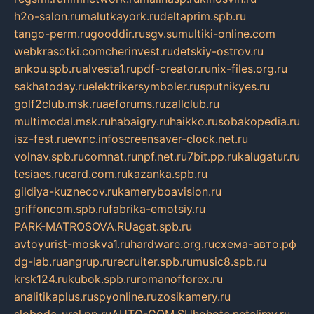
h2o-salon.ru
malutkayork.ru
deltaprim.spb.ru
tango-perm.ru
gooddir.ru
sgv.su
multiki-online.com
webkrasotki.com
cherinvest.ru
detskiy-ostrov.ru
ankou.spb.ru
alvesta1.ru
pdf-creator.ru
nix-files.org.ru
sakhatoday.ru
elektrikersymboler.ru
sputnikyes.ru
golf2club.msk.ru
aeforums.ru
zallclub.ru
multimodal.msk.ru
habaigry.ru
haikko.ru
sobakopedia.ru
isz-fest.ru
ewnc.info
screensaver-clock.net.ru
volnav.spb.ru
comnat.ru
npf.net.ru
7bit.pp.ru
kalugatur.ru
tesiaes.ru
card.com.ru
kazanka.spb.ru
gildiya-kuznecov.ru
kameryboavision.ru
griffoncom.spb.ru
fabrika-emotsiy.ru
PARK-MATROSOVA.RU
agat.spb.ru
avtoyurist-moskva1.ru
hardware.org.ru
схема-авто.рф
dg-lab.ru
angrup.ru
recruiter.spb.ru
music8.spb.ru
krsk124.ru
kubok.spb.ru
romanofforex.ru
analitikaplus.ru
spyonline.ru
zosikamery.ru