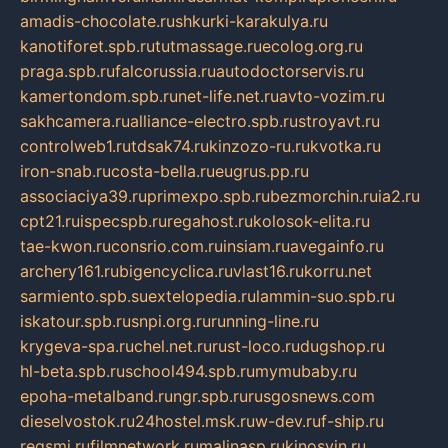
amadis-chocolate.ru
shkurki-karakulya.ru
kanotiforet.spb.ru
tutmassage.ru
ecolog.org.ru
praga.spb.ru
falcorussia.ru
autodoctorservis.ru
kamertondom.spb.ru
net-life.net.ru
avto-vozim.ru
sakhcamera.ru
alliance-electro.spb.ru
stroyavt.ru
controlweb1.ru
tdsak74.ru
kinzozo-ru.ru
kvotka.ru
iron-snab.ru
costa-bella.ru
eugrus.pp.ru
associaciya39.ru
primexpo.spb.ru
bezmorchin.ru
ia2.ru
cpt21.ru
ispecspb.ru
regahost.ru
kolosok-elita.ru
tae-kwon.ru
consrio.com.ru
insiam.ru
avegainfo.ru
archery161.ru
bigencyclica.ru
vlast16.ru
korru.net
sarmiento.spb.su
extelopedia.ru
lammin-suo.spb.ru
iskatour.spb.ru
snpi.org.ru
running-line.ru
krygeva-spa.ru
chel.net.ru
rust-loco.ru
dugshop.ru
hl-beta.spb.ru
school494.spb.ru
mymubaby.ru
epoha-metalband.ru
ngr.spb.ru
rusgosnews.com
dieselvostok.ru
24hostel.msk.ru
w-dev.ru
f-ship.ru
regsmi.ru
filmnetwork.ru
malinasp.ru
kinosvin.ru