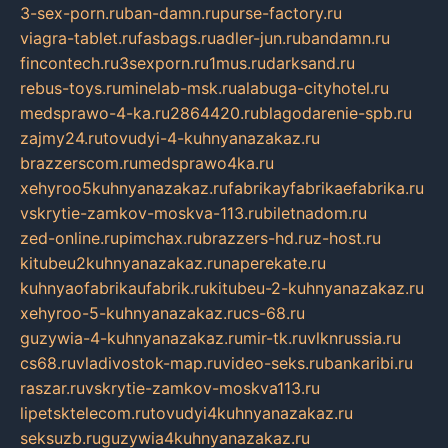
3-sex-porn.ru
ban-damn.ru
purse-factory.ru
viagra-tablet.ru
fasbags.ru
adler-jun.ru
bandamn.ru
fincontech.ru
3sexporn.ru
1mus.ru
darksand.ru
rebus-toys.ru
minelab-msk.ru
alabuga-cityhotel.ru
medsprawo-4-ka.ru
2864420.ru
blagodarenie-spb.ru
zajmy24.ru
tovudyi-4-kuhnyanazakaz.ru
brazzerscom.ru
medsprawo4ka.ru
xehyroo5kuhnyanazakaz.ru
fabrikayfabrikaefabrika.ru
vskrytie-zamkov-moskva-113.ru
biletnadom.ru
zed-online.ru
pimchax.ru
brazzers-hd.ru
z-host.ru
kitubeu2kuhnyanazakaz.ru
naperekate.ru
kuhnyaofabrikaufabrik.ru
kitubeu-2-kuhnyanazakaz.ru
xehyroo-5-kuhnyanazakaz.ru
cs-68.ru
guzywia-4-kuhnyanazakaz.ru
mir-tk.ru
vlknrussia.ru
cs68.ru
vladivostok-map.ru
video-seks.ru
bankaribi.ru
raszar.ru
vskrytie-zamkov-moskva113.ru
lipetsktelecom.ru
tovudyi4kuhnyanazakaz.ru
seksuzb.ru
guzywia4kuhnyanazakaz.ru