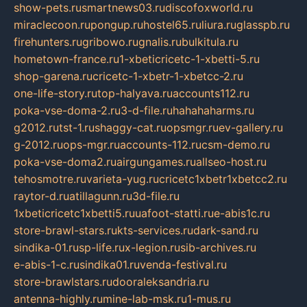
show-pets.ru
smartnews03.ru
discofoxworld.ru
miraclecoon.ru
pongup.ru
hostel65.ru
liura.ru
glasspb.ru
firehunters.ru
gribowo.ru
gnalis.ru
bulkitula.ru
hometown-france.ru
1-xbeticricetc-1-xbetti-5.ru
shop-garena.ru
cricetc-1-xbetr-1-xbetcc-2.ru
one-life-story.ru
top-halyava.ru
accounts112.ru
poka-vse-doma-2.ru
3-d-file.ru
hahahaharms.ru
g2012.ru
tst-1.ru
shaggy-cat.ru
opsmgr.ru
ev-gallery.ru
g-2012.ru
ops-mgr.ru
accounts-112.ru
csm-demo.ru
poka-vse-doma2.ru
airgungames.ru
allseo-host.ru
tehosmotre.ru
varieta-yug.ru
cricetc1xbetr1xbetcc2.ru
raytor-d.ru
atillagunn.ru
3d-file.ru
1xbeticricetc1xbetti5.ru
uafoot-statti.ru
e-abis1c.ru
store-brawl-stars.ru
kts-services.ru
dark-sand.ru
sindika-01.ru
sp-life.ru
x-legion.ru
sib-archives.ru
e-abis-1-c.ru
sindika01.ru
venda-festival.ru
store-brawlstars.ru
dooraleksandria.ru
antenna-highly.ru
mine-lab-msk.ru
1-mus.ru