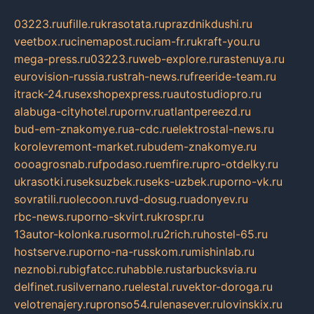
03223.ru
ufille.ru
krasotata.ru
prazdnikdushi.ru
veetbox.ru
cinemapost.ru
ciam-fr.ru
kraft-you.ru
mega-press.ru
03223.ru
web-explore.ru
rastenuya.ru
eurovision-russia.ru
strah-news.ru
freeride-team.ru
itrack-24.ru
sexshopexpress.ru
autostudiopro.ru
alabuga-cityhotel.ru
pornv.ru
atlantpereezd.ru
bud-em-znakomye.ru
a-cdc.ru
elektrostal-news.ru
korolevremont-market.ru
budem-znakomye.ru
oooagrosnab.ru
fpodaso.ru
emfire.ru
pro-otdelky.ru
ukrasotki.ru
seksuzbek.ru
seks-uzbek.ru
porno-vk.ru
sovratili.ru
olecoon.ru
vd-dosug.ru
adonyev.ru
rbc-news.ru
porno-skvirt.ru
krospr.ru
13autor-kolonka.ru
sormol.ru
2rich.ru
hostel-65.ru
hostserve.ru
porno-na-russkom.ru
mishinlab.ru
neznobi.ru
bigfatcc.ru
habble.ru
starbucksvia.ru
delfinet.ru
silvernano.ru
elestal.ru
vektor-doroga.ru
velotrenajery.ru
pronso54.ru
lenasever.ru
lovinskix.ru