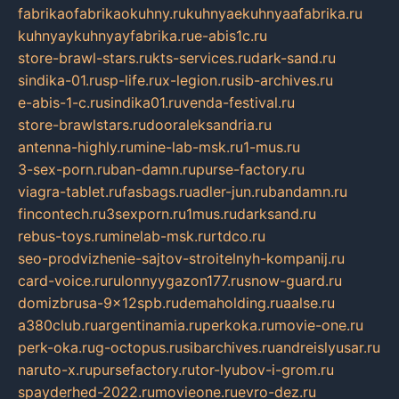
fabrikaofabrikaokuhny.ru
kuhnyaekuhnyaafabrika.ru
kuhnyaykuhnyayfabrika.ru
e-abis1c.ru
store-brawl-stars.ru
kts-services.ru
dark-sand.ru
sindika-01.ru
sp-life.ru
x-legion.ru
sib-archives.ru
e-abis-1-c.ru
sindika01.ru
venda-festival.ru
store-brawlstars.ru
dooraleksandria.ru
antenna-highly.ru
mine-lab-msk.ru
1-mus.ru
3-sex-porn.ru
ban-damn.ru
purse-factory.ru
viagra-tablet.ru
fasbags.ru
adler-jun.ru
bandamn.ru
fincontech.ru
3sexporn.ru
1mus.ru
darksand.ru
rebus-toys.ru
minelab-msk.ru
rtdco.ru
seo-prodvizhenie-sajtov-stroitelnyh-kompanij.ru
card-voice.ru
rulonnyygazon177.ru
snow-guard.ru
domizbrusa-9x12spb.ru
demaholding.ru
aalse.ru
a380club.ru
argentinamia.ru
perkoka.ru
movie-one.ru
perk-oka.ru
g-octopus.ru
sibarchives.ru
andreislyusar.ru
naruto-x.ru
pursefactory.ru
tor-lyubov-i-grom.ru
spayderhed-2022.ru
movieone.ru
evro-dez.ru