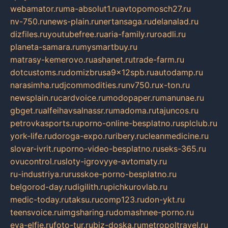
webamator.ru
ma-absolut1.ru
avtopomosch27.ru
nv-750.ru
news-plain.ru
nertansaga.ru
delanalad.ru
dizfiles.ru
youtubefree.ru
aria-family.ru
roadli.ru
planeta-samara.ru
mysmartbuy.ru
matrasy-kemerovo.ru
ashanet.ru
trade-farm.ru
dotcustoms.ru
domizbrusa9x12spb.ru
autodamp.ru
narasimha.ru
djcommodities.ru
nv750.ru
x-ton.ru
newsplain.ru
cardvoice.ru
modopaper.ru
manunae.ru
gbget.ru
alfeihavsalnassr.ru
madoma.ru
tajuncos.ru
petrovkasports.ru
porno-online-besplatno.ru
splclub.ru
york-life.ru
doroga-expo.ru
ribery.ru
cleanmedicine.ru
slovar-ivrit.ru
porno-video-besplatno.ru
seks-365.ru
ovucontrol.ru
sloty-igrovyye-avtomaty.ru
ru-industriya.ru
russkoe-porno-besplatno.ru
belgorod-day.ru
digilith.ru
pichkurovlab.ru
medic-today.ru
taksu.ru
comp123.ru
don-ykt.ru
teensvoice.ru
imgsharing.ru
domashnee-porno.ru
eva-elfie.ru
foto-tur.ru
biz-doska.ru
metropoltravel.ru