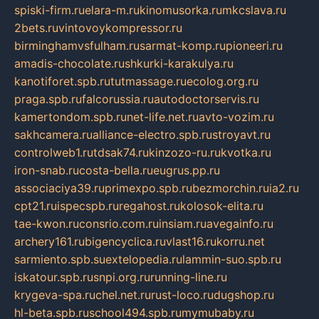
spiski-firm.ru
elara-m.ru
kinomusorka.ru
mkcslava.ru
2bets.ru
vintovoykompressor.ru
birminghamvsfulham.ru
sarmat-komp.ru
pioneeri.ru
amadis-chocolate.ru
shkurki-karakulya.ru
kanotiforet.spb.ru
tutmassage.ru
ecolog.org.ru
praga.spb.ru
falcorussia.ru
autodoctorservis.ru
kamertondom.spb.ru
net-life.net.ru
avto-vozim.ru
sakhcamera.ru
alliance-electro.spb.ru
stroyavt.ru
controlweb1.ru
tdsak74.ru
kinzozo-ru.ru
kvotka.ru
iron-snab.ru
costa-bella.ru
eugrus.pp.ru
associaciya39.ru
primexpo.spb.ru
bezmorchin.ru
ia2.ru
cpt21.ru
ispecspb.ru
regahost.ru
kolosok-elita.ru
tae-kwon.ru
consrio.com.ru
insiam.ru
avegainfo.ru
archery161.ru
bigencyclica.ru
vlast16.ru
korru.net
sarmiento.spb.su
extelopedia.ru
lammin-suo.spb.ru
iskatour.spb.ru
snpi.org.ru
running-line.ru
krygeva-spa.ru
chel.net.ru
rust-loco.ru
dugshop.ru
hl-beta.spb.ru
school494.spb.ru
mymubaby.ru