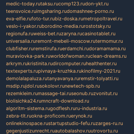
medic-today.ru
taksu.ru
comp123.ru
don-ykt.ru
teensvoice.ru
imgsharing.ru
domashnee-porno.ru
eva-elfie.ru
foto-tur.ru
biz-doska.ru
metropoltravel.ru
veslo-i-yakor.ru
borodino-media.ru
rostotsky.ru
regionufa.ru
weiss-bet.ru
zaryna.ru
casinotablet.ru
universalia.ru
remont-mebeli-moscow.ru
termomur.ru
clubfisher.ru
remstirufa.ru
erdamchi.ru
doramamama.ru
muraviovka-park.ru
worldofwoman.ru
clean-dreams.ru
arkrym.ru
kristinita.ru
dircomputer.ru
healthenter.ru
textexperts.ru
pivnaya-kruzhka.ru
kinofilmy-2021.ru
demolalapaluza.ru
tanyavanya.ru
remstir-tolyatti.ru
msdip.ru
jdol.ru
sokolovr.ru
newtech-spb.ru
rezemkleim.ru
massage-tai.ru
seonub.ru
zvonitut.ru
biolisichka24.ru
mncraft-download.ru
algoritm-sistema.ru
godflesh.ru
ru-industria.ru
zebra-tlt.ru
okna-proficom.ru
erynok.ru
onlinekinospace.ru
startupstudio-fefu.ru
zarges-ru.ru
gegenjustizunrecht.ru
autobalashov.ru
utrovortu.ru