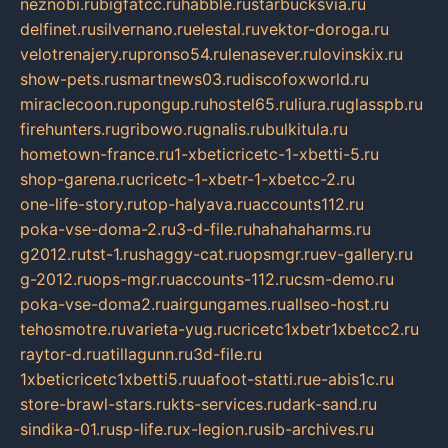
neznobi.ru
bigfatcc.ru
habble.ru
starbucksvia.ru
delfinet.ru
silvernano.ru
elestal.ru
vektor-doroga.ru
velotrenajery.ru
pronso54.ru
lenasever.ru
lovinskix.ru
show-pets.ru
smartnews03.ru
discofoxworld.ru
miraclecoon.ru
pongup.ru
hostel65.ru
liura.ru
glasspb.ru
firehunters.ru
gribowo.ru
gnalis.ru
bulkitula.ru
hometown-france.ru
1-xbeticricetc-1-xbetti-5.ru
shop-garena.ru
cricetc-1-xbetr-1-xbetcc-2.ru
one-life-story.ru
top-halyava.ru
accounts112.ru
poka-vse-doma-2.ru
3-d-file.ru
hahahaharms.ru
g2012.ru
tst-1.ru
shaggy-cat.ru
opsmgr.ru
ev-gallery.ru
g-2012.ru
ops-mgr.ru
accounts-112.ru
csm-demo.ru
poka-vse-doma2.ru
airgungames.ru
allseo-host.ru
tehosmotre.ru
varieta-yug.ru
cricetc1xbetr1xbetcc2.ru
raytor-d.ru
atillagunn.ru
3d-file.ru
1xbeticricetc1xbetti5.ru
uafoot-statti.ru
e-abis1c.ru
store-brawl-stars.ru
kts-services.ru
dark-sand.ru
sindika-01.ru
sp-life.ru
x-legion.ru
sib-archives.ru