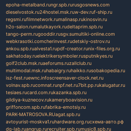
epoha-metalband.ru
ngr.spb.ru
rusgosnews.com
dieselvostok.ru
24hostel.msk.ru
w-dev.ru
f-ship.ru
regsmi.ru
filmnetwork.ru
malinasp.ru
kinosvin.ru
h2o-salon.ru
malutkayork.ru
deltaprim.spb.ru
tango-perm.ru
gooddir.ru
sgv.su
multiki-online.com
webkrasotki.com
cherinvest.ru
detskiy-ostrov.ru
ankou.spb.ru
alvesta1.ru
pdf-creator.ru
nix-files.org.ru
sakhatoday.ru
elektrikersymboler.ru
sputnikyes.ru
golf2club.msk.ru
aeforums.ru
zallclub.ru
multimodal.msk.ru
habaigry.ru
haikko.ru
sobakopedia.ru
isz-fest.ru
ewnc.info
screensaver-clock.net.ru
volnav.spb.ru
comnat.ru
npf.net.ru
7bit.pp.ru
kalugatur.ru
tesiaes.ru
card.com.ru
kazanka.spb.ru
gildiya-kuznecov.ru
kameryboavision.ru
griffoncom.spb.ru
fabrika-emotsiy.ru
PARK-MATROSOVA.RU
agat.spb.ru
avtoyurist-moskva1.ru
hardware.org.ru
схема-авто.рф
dg-lab.ru
angrup.ru
recruiter.spb.ru
music8.spb.ru