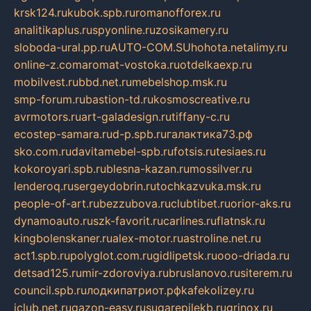
krsk124.ru
kubok.spb.ru
romanofforex.ru
analitikaplus.ru
spyonline.ru
zosikamery.ru
sloboda-ural.pp.ru
AUTO-COM.SU
hohota.net
alimy.ru
online-z.com
aromat-vostoka.ru
otdelkaexp.ru
mobilvest.ru
bbd.net.ru
mebelshop.msk.ru
smp-forum.ru
bastion-td.ru
kosmoscreative.ru
avrmotors.ru
art-galadesign.ru
tiffany-c.ru
ecostep-samara.ru
d-p.spb.ru
галактика73.рф
sko.com.ru
davitamebel-spb.ru
fotsis.ru
tesiaes.ru
kokoroyari.spb.ru
blesna-kazan.ru
mossilver.ru
lenderoq.ru
sergeydobrin.ru
tochkazvuka.msk.ru
people-of-art.ru
bezzubova.ru
clubtibet.ru
orior-aks.ru
dynamoauto.ru
szk-favorit.ru
carlines.ru
flatnsk.ru
kingbolenskaner.ru
alex-motor.ru
astroline.net.ru
act1.spb.ru
polyglot.com.ru
gidlipetsk.ru
ooo-driada.ru
detsad125.ru
mir-zdoroviya.ru
bruslanovo.ru
siterem.ru
council.spb.ru
лодкипатриот.рф
kafekolizey.ru
iclub.net.ru
gazon-easy.ru
sugarepilekb.ru
grinox.ru