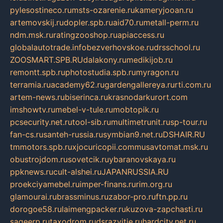
pylesostineco.ru
msts-ozarenie.ru
kameryjooan.ru
artemovskij.ru
dopler.spb.ru
aid70.ru
metall-perm.ru
ndm.msk.ru
ratingzooshop.ru
apiaccess.ru
globalautotrade.info
bezverhovskoe.ru
drsschool.ru
ZOOSMART.SPB.RU
dalakony.ru
medikijob.ru
remontt.spb.ru
photostudia.spb.ru
myragon.ru
terramia.ru
academy62.ru
gardengallereya.ru
rti.com.ru
artem-news.ru
biserinca.ru
krasnodarkurort.com
imshowtv.ru
mebel-v-tule.ru
mobtopik.ru
pcsecurity.net.ru
tool-sib.ru
multimetrunit.ru
sp-tour.ru
fan-cs.ru
santeh-russia.ru
symbian9.net.ru
DSHAIR.RU
tmmotors.spb.ru
xjocuricopii.com
musavtomat.msk.ru
obustrojdom.ru
sovetcik.ru
ybaranovskaya.ru
ppknews.ru
cult-alshei.ru
JAPANRUSSIA.RU
proekciyamebel.ru
imper-finans.ru
rim.org.ru
glamourai.ru
brassminus.ru
zabor-pro.ru
ftn.pp.ru
dorogoe58.ru
laimengpacker.ru
kuzova-zapchasti.ru
sageerp.ru
taxodrom.ru
dsrazvitie.ru
hardcity.net.ru