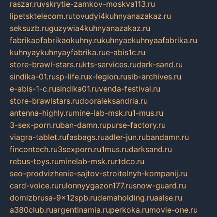
raszar.ru
vskrytie-zamkov-moskva113.ru
lipetsktelecom.ru
tovudyi4kuhnyanazakaz.ru
seksuzb.ru
guzywia4kuhnyanazakaz.ru
fabrikaofabrikaokuhny.ru
kuhnyaekuhnyaafabrika.ru
kuhnyaykuhnyayfabrika.ru
e-abis1c.ru
store-brawl-stars.ru
kts-services.ru
dark-sand.ru
sindika-01.ru
sp-life.ru
x-legion.ru
sib-archives.ru
e-abis-1-c.ru
sindika01.ru
venda-festival.ru
store-brawlstars.ru
dooraleksandria.ru
antenna-highly.ru
mine-lab-msk.ru
1-mus.ru
3-sex-porn.ru
ban-damn.ru
purse-factory.ru
viagra-tablet.ru
fasbags.ru
adler-jun.ru
bandamn.ru
fincontech.ru
3sexporn.ru
1mus.ru
darksand.ru
rebus-toys.ru
minelab-msk.ru
rtdco.ru
seo-prodvizhenie-sajtov-stroitelnyh-kompanij.ru
card-voice.ru
rulonnyygazon177.ru
snow-guard.ru
domizbrusa-9x12spb.ru
demaholding.ru
aalse.ru
a380club.ru
argentinamia.ru
perkoka.ru
movie-one.ru