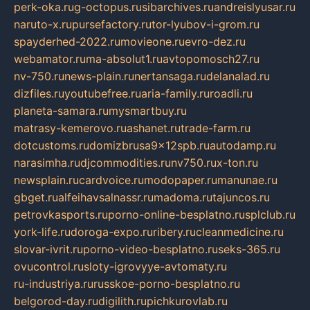
perk-oka.ru
g-octopus.ru
sibarchives.ru
andreislyusar.ru
naruto-x.ru
pursefactory.ru
tor-lyubov-i-grom.ru
spayderhed-2022.ru
movieone.ru
evro-dez.ru
webamator.ru
ma-absolut1.ru
avtopomosch27.ru
nv-750.ru
news-plain.ru
nertansaga.ru
delanalad.ru
dizfiles.ru
youtubefree.ru
aria-family.ru
roadli.ru
planeta-samara.ru
mysmartbuy.ru
matrasy-kemerovo.ru
ashanet.ru
trade-farm.ru
dotcustoms.ru
domizbrusa9x12spb.ru
autodamp.ru
narasimha.ru
djcommodities.ru
nv750.ru
x-ton.ru
newsplain.ru
cardvoice.ru
modopaper.ru
manunae.ru
gbget.ru
alfeihavsalnassr.ru
madoma.ru
tajuncos.ru
petrovkasports.ru
porno-online-besplatno.ru
splclub.ru
york-life.ru
doroga-expo.ru
ribery.ru
cleanmedicine.ru
slovar-ivrit.ru
porno-video-besplatno.ru
seks-365.ru
ovucontrol.ru
sloty-igrovyye-avtomaty.ru
ru-industriya.ru
russkoe-porno-besplatno.ru
belgorod-day.ru
digilith.ru
pichkurovlab.ru