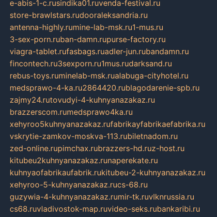
e-abis-1-c.ru
sindika01.ru
venda-festival.ru
store-brawlstars.ru
dooraleksandria.ru
antenna-highly.ru
mine-lab-msk.ru
1-mus.ru
3-sex-porn.ru
ban-damn.ru
purse-factory.ru
viagra-tablet.ru
fasbags.ru
adler-jun.ru
bandamn.ru
fincontech.ru
3sexporn.ru
1mus.ru
darksand.ru
rebus-toys.ru
minelab-msk.ru
alabuga-cityhotel.ru
medsprawo-4-ka.ru
2864420.ru
blagodarenie-spb.ru
zajmy24.ru
tovudyi-4-kuhnyanazakaz.ru
brazzerscom.ru
medsprawo4ka.ru
xehyroo5kuhnyanazakaz.ru
fabrikayfabrikaefabrika.ru
vskrytie-zamkov-moskva-113.ru
biletnadom.ru
zed-online.ru
pimchax.ru
brazzers-hd.ru
z-host.ru
kitubeu2kuhnyanazakaz.ru
naperekate.ru
kuhnyaofabrikaufabrik.ru
kitubeu-2-kuhnyanazakaz.ru
xehyroo-5-kuhnyanazakaz.ru
cs-68.ru
guzywia-4-kuhnyanazakaz.ru
mir-tk.ru
vlknrussia.ru
cs68.ru
vladivostok-map.ru
video-seks.ru
bankaribi.ru