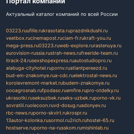
Портал компаний
Актуальный каталог компаний по всей России
03223.ru
ufille.ru
krasotata.ru
prazdnikdushi.ru
veetbox.ru
cinemapost.ru
ciam-fr.ru
kraft-you.ru
mega-press.ru
03223.ru
web-explore.ru
rastenuya.ru
eurovision-russia.ru
strah-news.ru
freeride-team.ru
itrack-24.ru
sexshopexpress.ru
autostudiopro.ru
alabuga-cityhotel.ru
pornv.ru
atlantpereezd.ru
bud-em-znakomye.ru
a-cdc.ru
elektrostal-news.ru
korolevremont-market.ru
budem-znakomye.ru
oooagrosnab.ru
fpodaso.ru
emfire.ru
pro-otdelky.ru
ukrasotki.ru
seksuzbek.ru
seks-uzbek.ru
porno-vk.ru
sovratili.ru
olecoon.ru
vd-dosug.ru
adonyev.ru
rbc-news.ru
porno-skvirt.ru
krospr.ru
13autor-kolonka.ru
sormol.ru
2rich.ru
hostel-65.ru
hostserve.ru
porno-na-russkom.ru
mishinlab.ru