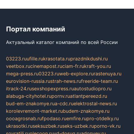
Портал компаний
Актуальный каталог компаний по всей России
03223.ru
ufille.ru
krasotata.ru
prazdnikdushi.ru
veetbox.ru
cinemapost.ru
ciam-fr.ru
kraft-you.ru
mega-press.ru
03223.ru
web-explore.ru
rastenuya.ru
eurovision-russia.ru
strah-news.ru
freeride-team.ru
itrack-24.ru
sexshopexpress.ru
autostudiopro.ru
alabuga-cityhotel.ru
pornv.ru
atlantpereezd.ru
bud-em-znakomye.ru
a-cdc.ru
elektrostal-news.ru
korolevremont-market.ru
budem-znakomye.ru
oooagrosnab.ru
fpodaso.ru
emfire.ru
pro-otdelky.ru
ukrasotki.ru
seksuzbek.ru
seks-uzbek.ru
porno-vk.ru
sovratili.ru
olecoon.ru
vd-dosug.ru
adonyev.ru