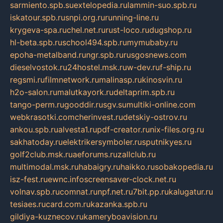
sarmiento.spb.su
extelopedia.ru
lammin-suo.spb.ru
iskatour.spb.ru
snpi.org.ru
running-line.ru
krygeva-spa.ru
chel.net.ru
rust-loco.ru
dugshop.ru
hl-beta.spb.ru
school494.spb.ru
mymubaby.ru
epoha-metalband.ru
ngr.spb.ru
rusgosnews.com
dieselvostok.ru
24hostel.msk.ru
w-dev.ru
f-ship.ru
regsmi.ru
filmnetwork.ru
malinasp.ru
kinosvin.ru
h2o-salon.ru
malutkayork.ru
deltaprim.spb.ru
tango-perm.ru
gooddir.ru
sgv.su
multiki-online.com
webkrasotki.com
cherinvest.ru
detskiy-ostrov.ru
ankou.spb.ru
alvesta1.ru
pdf-creator.ru
nix-files.org.ru
sakhatoday.ru
elektrikersymboler.ru
sputnikyes.ru
golf2club.msk.ru
aeforums.ru
zallclub.ru
multimodal.msk.ru
habaigry.ru
haikko.ru
sobakopedia.ru
isz-fest.ru
ewnc.info
screensaver-clock.net.ru
volnav.spb.ru
comnat.ru
npf.net.ru
7bit.pp.ru
kalugatur.ru
tesiaes.ru
card.com.ru
kazanka.spb.ru
gildiya-kuznecov.ru
kameryboavision.ru