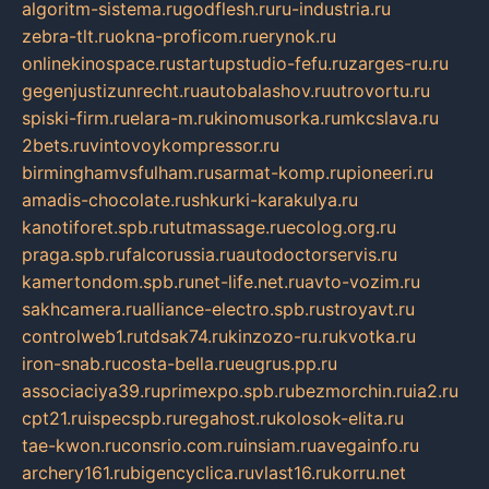
algoritm-sistema.ru
godflesh.ru
ru-industria.ru
zebra-tlt.ru
okna-proficom.ru
erynok.ru
onlinekinospace.ru
startupstudio-fefu.ru
zarges-ru.ru
gegenjustizunrecht.ru
autobalashov.ru
utrovortu.ru
spiski-firm.ru
elara-m.ru
kinomusorka.ru
mkcslava.ru
2bets.ru
vintovoykompressor.ru
birminghamvsfulham.ru
sarmat-komp.ru
pioneeri.ru
amadis-chocolate.ru
shkurki-karakulya.ru
kanotiforet.spb.ru
tutmassage.ru
ecolog.org.ru
praga.spb.ru
falcorussia.ru
autodoctorservis.ru
kamertondom.spb.ru
net-life.net.ru
avto-vozim.ru
sakhcamera.ru
alliance-electro.spb.ru
stroyavt.ru
controlweb1.ru
tdsak74.ru
kinzozo-ru.ru
kvotka.ru
iron-snab.ru
costa-bella.ru
eugrus.pp.ru
associaciya39.ru
primexpo.spb.ru
bezmorchin.ru
ia2.ru
cpt21.ru
ispecspb.ru
regahost.ru
kolosok-elita.ru
tae-kwon.ru
consrio.com.ru
insiam.ru
avegainfo.ru
archery161.ru
bigencyclica.ru
vlast16.ru
korru.net