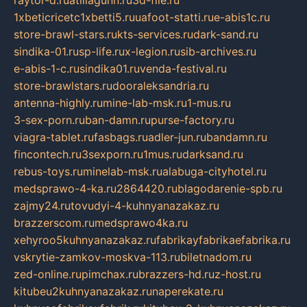
1xbeticricetc1xbetti5.ru
uafoot-statti.ru
e-abis1c.ru
store-brawl-stars.ru
kts-services.ru
dark-sand.ru
sindika-01.ru
sp-life.ru
x-legion.ru
sib-archives.ru
e-abis-1-c.ru
sindika01.ru
venda-festival.ru
store-brawlstars.ru
dooraleksandria.ru
antenna-highly.ru
mine-lab-msk.ru
1-mus.ru
3-sex-porn.ru
ban-damn.ru
purse-factory.ru
viagra-tablet.ru
fasbags.ru
adler-jun.ru
bandamn.ru
fincontech.ru
3sexporn.ru
1mus.ru
darksand.ru
rebus-toys.ru
minelab-msk.ru
alabuga-cityhotel.ru
medsprawo-4-ka.ru
2864420.ru
blagodarenie-spb.ru
zajmy24.ru
tovudyi-4-kuhnyanazakaz.ru
brazzerscom.ru
medsprawo4ka.ru
xehyroo5kuhnyanazakaz.ru
fabrikayfabrikaefabrika.ru
vskrytie-zamkov-moskva-113.ru
biletnadom.ru
zed-online.ru
pimchax.ru
brazzers-hd.ru
z-host.ru
kitubeu2kuhnyanazakaz.ru
naperekate.ru