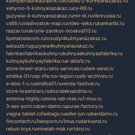
kuhnyaofabrikaufabrik.ru
kitubeu-2-kuhnyanazakaz.ru
xehyroo-5-kuhnyanazakaz.ru
cs-68.ru
guzywia-4-kuhnyanazakaz.ru
mir-tk.ru
vlknrussia.ru
cs68.ru
vladivostok-map.ru
video-seks.ru
bankaribi.ru
raszar.ru
vskrytie-zamkov-moskva113.ru
lipetsktelecom.ru
tovudyi4kuhnyanazakaz.ru
seksuzb.ru
guzywia4kuhnyanazakaz.ru
fabrikaofabrikaokuhny.ru
kuhnyaekuhnyaafabrika.ru
kuhnyaykuhnyayfabrika.ru
e-abis1c.ru
store-brawl-stars.ru
kts-services.ru
dark-sand.ru
sindika-01.ru
sp-life.ru
x-legion.ru
sib-archives.ru
e-abis-1-c.ru
sindika01.ru
venda-festival.ru
store-brawlstars.ru
dooraleksandria.ru
antenna-highly.ru
mine-lab-msk.ru
1-mus.ru
3-sex-porn.ru
ban-damn.ru
purse-factory.ru
viagra-tablet.ru
fasbags.ru
adler-jun.ru
bandamn.ru
fincontech.ru
3sexporn.ru
1mus.ru
darksand.ru
rebus-toys.ru
minelab-msk.ru
rtdco.ru