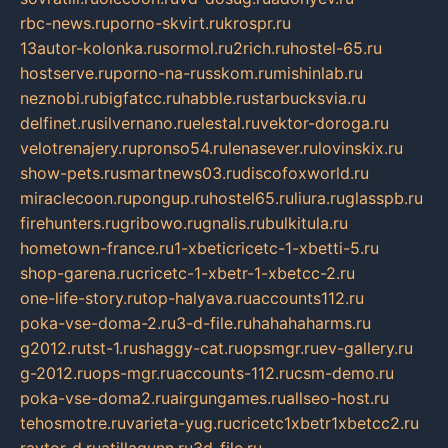
rbc-news.ru
porno-skvirt.ru
krospr.ru
13autor-kolonka.ru
sormol.ru
2rich.ru
hostel-65.ru
hostserve.ru
porno-na-russkom.ru
mishinlab.ru
neznobi.ru
bigfatcc.ru
habble.ru
starbucksvia.ru
delfinet.ru
silvernano.ru
elestal.ru
vektor-doroga.ru
velotrenajery.ru
pronso54.ru
lenasever.ru
lovinskix.ru
show-pets.ru
smartnews03.ru
discofoxworld.ru
miraclecoon.ru
pongup.ru
hostel65.ru
liura.ru
glasspb.ru
firehunters.ru
gribowo.ru
gnalis.ru
bulkitula.ru
hometown-france.ru
1-xbeticricetc-1-xbetti-5.ru
shop-garena.ru
cricetc-1-xbetr-1-xbetcc-2.ru
one-life-story.ru
top-halyava.ru
accounts112.ru
poka-vse-doma-2.ru
3-d-file.ru
hahahaharms.ru
g2012.ru
tst-1.ru
shaggy-cat.ru
opsmgr.ru
ev-gallery.ru
g-2012.ru
ops-mgr.ru
accounts-112.ru
csm-demo.ru
poka-vse-doma2.ru
airgungames.ru
allseo-host.ru
tehosmotre.ru
varieta-yug.ru
cricetc1xbetr1xbetcc2.ru
raytor-d.ru
atillagunn.ru
3d-file.ru