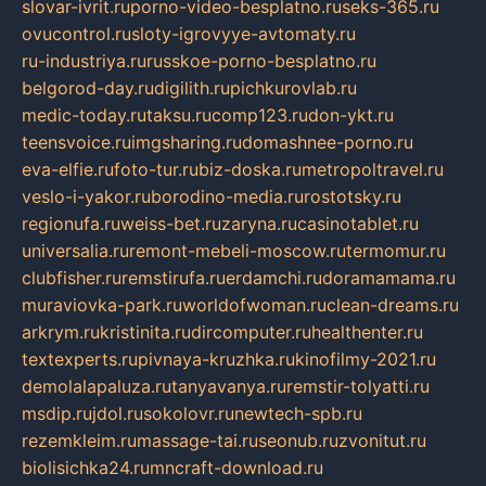
slovar-ivrit.ru
porno-video-besplatno.ru
seks-365.ru
ovucontrol.ru
sloty-igrovyye-avtomaty.ru
ru-industriya.ru
russkoe-porno-besplatno.ru
belgorod-day.ru
digilith.ru
pichkurovlab.ru
medic-today.ru
taksu.ru
comp123.ru
don-ykt.ru
teensvoice.ru
imgsharing.ru
domashnee-porno.ru
eva-elfie.ru
foto-tur.ru
biz-doska.ru
metropoltravel.ru
veslo-i-yakor.ru
borodino-media.ru
rostotsky.ru
regionufa.ru
weiss-bet.ru
zaryna.ru
casinotablet.ru
universalia.ru
remont-mebeli-moscow.ru
termomur.ru
clubfisher.ru
remstirufa.ru
erdamchi.ru
doramamama.ru
muraviovka-park.ru
worldofwoman.ru
clean-dreams.ru
arkrym.ru
kristinita.ru
dircomputer.ru
healthenter.ru
textexperts.ru
pivnaya-kruzhka.ru
kinofilmy-2021.ru
demolalapaluza.ru
tanyavanya.ru
remstir-tolyatti.ru
msdip.ru
jdol.ru
sokolovr.ru
newtech-spb.ru
rezemkleim.ru
massage-tai.ru
seonub.ru
zvonitut.ru
biolisichka24.ru
mncraft-download.ru