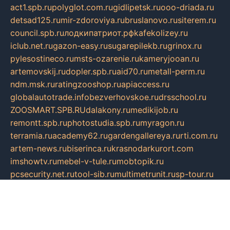
act1.spb.ru
polyglot.com.ru
gidlipetsk.ru
ooo-driada.ru
detsad125.ru
mir-zdoroviya.ru
bruslanovo.ru
siterem.ru
council.spb.ru
лодкипатриот.рф
kafekolizey.ru
iclub.net.ru
gazon-easy.ru
sugarepilekb.ru
grinox.ru
pylesostineco.ru
msts-ozarenie.ru
kameryjooan.ru
artemovskij.ru
dopler.spb.ru
aid70.ru
metall-perm.ru
ndm.msk.ru
ratingzooshop.ru
apiaccess.ru
globalautotrade.info
bezverhovskoe.ru
drsschool.ru
ZOOSMART.SPB.RU
dalakony.ru
medikijob.ru
remontt.spb.ru
photostudia.spb.ru
myragon.ru
terramia.ru
academy62.ru
gardengallereya.ru
rti.com.ru
artem-news.ru
biserinca.ru
krasnodarkurort.com
imshowtv.ru
mebel-v-tule.ru
mobtopik.ru
pcsecurity.net.ru
tool-sib.ru
multimetrunit.ru
sp-tour.ru
fan-cs.ru
santeh-russia.ru
symbian9.net.ru
DSHAIR.RU
tmmotors.spb.ru
xjocuricopii.com
musavtomat.msk.ru
obustrojdom.ru
sovetcik.ru
ybaranovskaya.ru
ppknews.ru
cult-alshei.ru
JAPANRUSSIA.RU