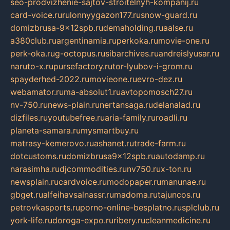
seo-prodvizhenie-sajtov-stroitelnyh-kompanij.ru
card-voice.ru
rulonnyygazon177.ru
snow-guard.ru
domizbrusa-9x12spb.ru
demaholding.ru
aalse.ru
a380club.ru
argentinamia.ru
perkoka.ru
movie-one.ru
perk-oka.ru
g-octopus.ru
sibarchives.ru
andreislyusar.ru
naruto-x.ru
pursefactory.ru
tor-lyubov-i-grom.ru
spayderhed-2022.ru
movieone.ru
evro-dez.ru
webamator.ru
ma-absolut1.ru
avtopomosch27.ru
nv-750.ru
news-plain.ru
nertansaga.ru
delanalad.ru
dizfiles.ru
youtubefree.ru
aria-family.ru
roadli.ru
planeta-samara.ru
mysmartbuy.ru
matrasy-kemerovo.ru
ashanet.ru
trade-farm.ru
dotcustoms.ru
domizbrusa9x12spb.ru
autodamp.ru
narasimha.ru
djcommodities.ru
nv750.ru
x-ton.ru
newsplain.ru
cardvoice.ru
modopaper.ru
manunae.ru
gbget.ru
alfeihavsalnassr.ru
madoma.ru
tajuncos.ru
petrovkasports.ru
porno-online-besplatno.ru
splclub.ru
york-life.ru
doroga-expo.ru
ribery.ru
cleanmedicine.ru