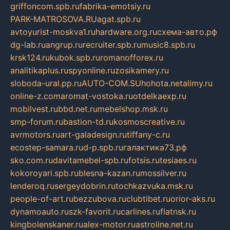
griffoncom.spb.ru
fabrika-emotsiy.ru
PARK-MATROSOVA.RU
agat.spb.ru
avtoyurist-moskva1.ru
hardware.org.ru
схема-авто.рф
dg-lab.ru
angrup.ru
recruiter.spb.ru
music8.spb.ru
krsk124.ru
kubok.spb.ru
romanofforex.ru
analitikaplus.ru
spyonline.ru
zosikamery.ru
sloboda-ural.pp.ru
AUTO-COM.SU
hohota.net
alimy.ru
online-z.com
aromat-vostoka.ru
otdelkaexp.ru
mobilvest.ru
bbd.net.ru
mebelshop.msk.ru
smp-forum.ru
bastion-td.ru
kosmoscreative.ru
avrmotors.ru
art-galadesign.ru
tiffany-c.ru
ecostep-samara.ru
d-p.spb.ru
галактика73.рф
sko.com.ru
davitamebel-spb.ru
fotsis.ru
tesiaes.ru
kokoroyari.spb.ru
blesna-kazan.ru
mossilver.ru
lenderoq.ru
sergeydobrin.ru
tochkazvuka.msk.ru
people-of-art.ru
bezzubova.ru
clubtibet.ru
orior-aks.ru
dynamoauto.ru
szk-favorit.ru
carlines.ru
flatnsk.ru
kingbolenskaner.ru
alex-motor.ru
astroline.net.ru