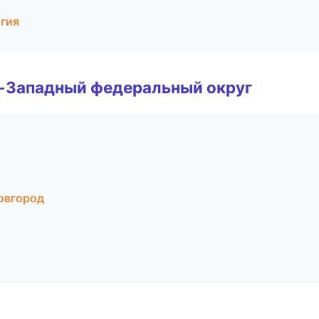
огия
о-Западный федеральный округ
овгород