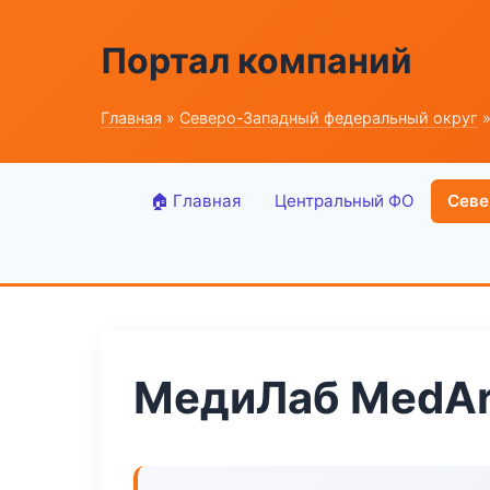
Портал компаний
Главная
»
Северо-Западный федеральный округ
»
🏠 Главная
Центральный ФО
Севе
МедиЛаб MedArt