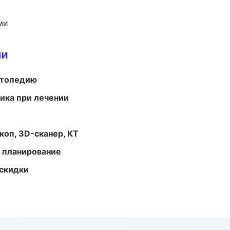
ми
ми
ортопедию
тика при лечении
оп, 3D-сканер, КТ
 планирование
скидки