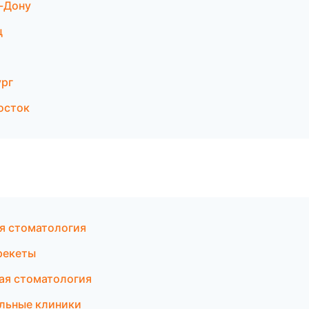
-Дону
ц
ург
осток
ая стоматология
рекеты
кая стоматология
льные клиники