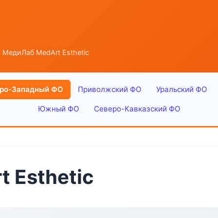
 МедиЛаб MedArt Esthetic
ро-Западный ФО
Приволжский ФО
Уральский ФО
Южный ФО
Северо-Кавказский ФО
 Esthetic