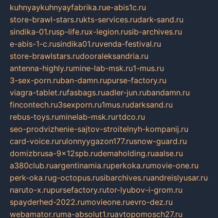
kuhnyaykuhnyayfabrika.ru
e-abis1c.ru
store-brawl-stars.ru
kts-services.ru
dark-sand.ru
sindika-01.ru
sp-life.ru
x-legion.ru
sib-archives.ru
e-abis-1-c.ru
sindika01.ru
venda-festival.ru
store-brawlstars.ru
dooraleksandria.ru
antenna-highly.ru
mine-lab-msk.ru
1-mus.ru
3-sex-porn.ru
ban-damn.ru
purse-factory.ru
viagra-tablet.ru
fasbags.ru
adler-jun.ru
bandamn.ru
fincontech.ru
3sexporn.ru
1mus.ru
darksand.ru
rebus-toys.ru
minelab-msk.ru
rtdco.ru
seo-prodvizhenie-sajtov-stroitelnyh-kompanij.ru
card-voice.ru
rulonnyygazon177.ru
snow-guard.ru
domizbrusa-9x12spb.ru
demaholding.ru
aalse.ru
a380club.ru
argentinamia.ru
perkoka.ru
movie-one.ru
perk-oka.ru
g-octopus.ru
sibarchives.ru
andreislyusar.ru
naruto-x.ru
pursefactory.ru
tor-lyubov-i-grom.ru
spayderhed-2022.ru
movieone.ru
evro-dez.ru
webamator.ru
ma-absolut1.ru
avtopomosch27.ru