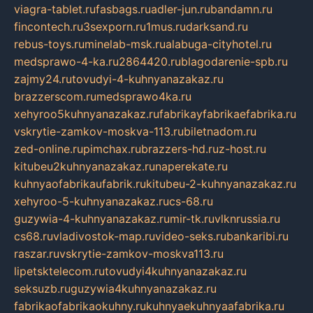
viagra-tablet.ru
fasbags.ru
adler-jun.ru
bandamn.ru
fincontech.ru
3sexporn.ru
1mus.ru
darksand.ru
rebus-toys.ru
minelab-msk.ru
alabuga-cityhotel.ru
medsprawo-4-ka.ru
2864420.ru
blagodarenie-spb.ru
zajmy24.ru
tovudyi-4-kuhnyanazakaz.ru
brazzerscom.ru
medsprawo4ka.ru
xehyroo5kuhnyanazakaz.ru
fabrikayfabrikaefabrika.ru
vskrytie-zamkov-moskva-113.ru
biletnadom.ru
zed-online.ru
pimchax.ru
brazzers-hd.ru
z-host.ru
kitubeu2kuhnyanazakaz.ru
naperekate.ru
kuhnyaofabrikaufabrik.ru
kitubeu-2-kuhnyanazakaz.ru
xehyroo-5-kuhnyanazakaz.ru
cs-68.ru
guzywia-4-kuhnyanazakaz.ru
mir-tk.ru
vlknrussia.ru
cs68.ru
vladivostok-map.ru
video-seks.ru
bankaribi.ru
raszar.ru
vskrytie-zamkov-moskva113.ru
lipetsktelecom.ru
tovudyi4kuhnyanazakaz.ru
seksuzb.ru
guzywia4kuhnyanazakaz.ru
fabrikaofabrikaokuhny.ru
kuhnyaekuhnyaafabrika.ru