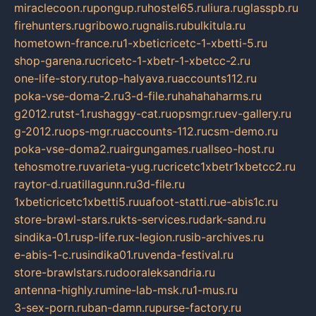
miraclecoon.ru
pongup.ru
hostel65.ru
liura.ru
glasspb.ru
firehunters.ru
gribowo.ru
gnalis.ru
bulkitula.ru
hometown-france.ru
1-xbeticricetc-1-xbetti-5.ru
shop-garena.ru
cricetc-1-xbetr-1-xbetcc-2.ru
one-life-story.ru
top-halyava.ru
accounts112.ru
poka-vse-doma-2.ru
3-d-file.ru
hahahaharms.ru
g2012.ru
tst-1.ru
shaggy-cat.ru
opsmgr.ru
ev-gallery.ru
g-2012.ru
ops-mgr.ru
accounts-112.ru
csm-demo.ru
poka-vse-doma2.ru
airgungames.ru
allseo-host.ru
tehosmotre.ru
varieta-yug.ru
cricetc1xbetr1xbetcc2.ru
raytor-d.ru
atillagunn.ru
3d-file.ru
1xbeticricetc1xbetti5.ru
uafoot-statti.ru
e-abis1c.ru
store-brawl-stars.ru
kts-services.ru
dark-sand.ru
sindika-01.ru
sp-life.ru
x-legion.ru
sib-archives.ru
e-abis-1-c.ru
sindika01.ru
venda-festival.ru
store-brawlstars.ru
dooraleksandria.ru
antenna-highly.ru
mine-lab-msk.ru
1-mus.ru
3-sex-porn.ru
ban-damn.ru
purse-factory.ru