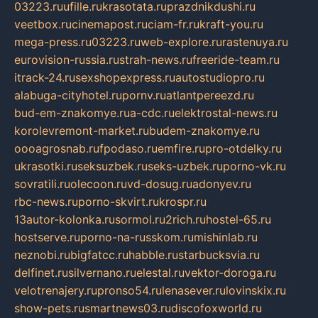
03223.ru
ufille.ru
krasotata.ru
prazdnikdushi.ru
veetbox.ru
cinemapost.ru
ciam-fr.ru
kraft-you.ru
mega-press.ru
03223.ru
web-explore.ru
rastenuya.ru
eurovision-russia.ru
strah-news.ru
freeride-team.ru
itrack-24.ru
sexshopexpress.ru
autostudiopro.ru
alabuga-cityhotel.ru
pornv.ru
atlantpereezd.ru
bud-em-znakomye.ru
a-cdc.ru
elektrostal-news.ru
korolevremont-market.ru
budem-znakomye.ru
oooagrosnab.ru
fpodaso.ru
emfire.ru
pro-otdelky.ru
ukrasotki.ru
seksuzbek.ru
seks-uzbek.ru
porno-vk.ru
sovratili.ru
olecoon.ru
vd-dosug.ru
adonyev.ru
rbc-news.ru
porno-skvirt.ru
krospr.ru
13autor-kolonka.ru
sormol.ru
2rich.ru
hostel-65.ru
hostserve.ru
porno-na-russkom.ru
mishinlab.ru
neznobi.ru
bigfatcc.ru
habble.ru
starbucksvia.ru
delfinet.ru
silvernano.ru
elestal.ru
vektor-doroga.ru
velotrenajery.ru
pronso54.ru
lenasever.ru
lovinskix.ru
show-pets.ru
smartnews03.ru
discofoxworld.ru