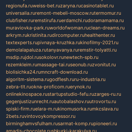
regionufa.ru
weiss-bet.ru
zaryna.ru
casinotablet.ru
universalia.ru
remont-mebeli-moscow.ru
termomur.ru
clubfisher.ru
remstirufa.ru
erdamchi.ru
doramamama.ru
muraviovka-park.ru
worldofwoman.ru
clean-dreams.ru
arkrym.ru
kristinita.ru
dircomputer.ru
healthenter.ru
textexperts.ru
pivnaya-kruzhka.ru
kinofilmy-2021.ru
demolalapaluza.ru
tanyavanya.ru
remstir-tolyatti.ru
msdip.ru
jdol.ru
sokolovr.ru
newtech-spb.ru
rezemkleim.ru
massage-tai.ru
seonub.ru
zvonitut.ru
biolisichka24.ru
mncraft-download.ru
algoritm-sistema.ru
godflesh.ru
ru-industria.ru
zebra-tlt.ru
okna-proficom.ru
erynok.ru
onlinekinospace.ru
startupstudio-fefu.ru
zarges-ru.ru
gegenjustizunrecht.ru
autobalashov.ru
utrovortu.ru
spiski-firm.ru
elara-m.ru
kinomusorka.ru
mkcslava.ru
2bets.ru
vintovoykompressor.ru
birminghamvsfulham.ru
sarmat-komp.ru
pioneeri.ru
amadis-chocolate.ru
shkurki-karakulya.ru