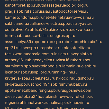
kanotiforet.spb.ru
tutmassage.ru
ecolog.org.ru
praga.spb.ru
falcorussia.ru
autodoctorservis.ru
kamertondom.spb.ru
net-life.net.ru
avto-vozim.ru
sakhcamera.ru
alliance-electro.spb.ru
stroyavt.ru
controlweb1.ru
tdsak74.ru
kinzozo-ru.ru
kvotka.ru
iron-snab.ru
costa-bella.ru
eugrus.pp.ru
associaciya39.ru
primexpo.spb.ru
bezmorchin.ru
ia2.ru
cpt21.ru
ispecspb.ru
regahost.ru
kolosok-elita.ru
tae-kwon.ru
consrio.com.ru
insiam.ru
avegainfo.ru
archery161.ru
bigencyclica.ru
vlast16.ru
korru.net
sarmiento.spb.su
extelopedia.ru
lammin-suo.spb.ru
iskatour.spb.ru
snpi.org.ru
running-line.ru
krygeva-spa.ru
chel.net.ru
rust-loco.ru
dugshop.ru
hl-beta.spb.ru
school494.spb.ru
mymubaby.ru
epoha-metalband.ru
ngr.spb.ru
rusgosnews.com
dieselvostok.ru
24hostel.msk.ru
w-dev.ru
f-ship.ru
regsmi.ru
filmnetwork.ru
malinasp.ru
kinosvin.ru
h2o-salon.ru
malutkayork.ru
deltaprim.spb.ru