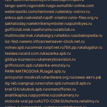
tango-perm.ru
gooddir.ru
sgv.su
multiki-online.com
webkrasotki.com
cherinvest.ru
detskiy-ostrov.ru
ankou.spb.ru
alvesta1.ru
pdf-creator.ru
nix-files.org.ru
sakhatoday.ru
elektrikersymboler.ru
sputnikyes.ru
golf2club.msk.ru
aeforums.ru
zallclub.ru
multimodal.msk.ru
habaigry.ru
haikko.ru
sobakopedia.ru
isz-fest.ru
ewnc.info
screensaver-clock.net.ru
volnav.spb.ru
comnat.ru
npf.net.ru
7bit.pp.ru
kalugatur.ru
tesiaes.ru
card.com.ru
kazanka.spb.ru
gildiya-kuznecov.ru
kameryboavision.ru
griffoncom.spb.ru
fabrika-emotsiy.ru
PARK-MATROSOVA.RU
agat.spb.ru
avtoyurist-moskva1.ru
hardware.org.ru
схема-авто.рф
dg-lab.ru
angrup.ru
recruiter.spb.ru
music8.spb.ru
krsk124.ru
kubok.spb.ru
romanofforex.ru
analitikaplus.ru
spyonline.ru
zosikamery.ru
sloboda-ural.pp.ru
AUTO-COM.SU
hohota.net
alimy.ru
online-z.com
aromat-vostoka.ru
otdelkaexp.ru