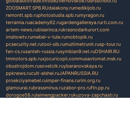
globalautotrade.info
bezverhovskoe.ru
drsschool.ru
ZOOSMART.SPB.RU
dalakony.ru
medikijob.ru
remontt.spb.ru
photostudia.spb.ru
myragon.ru
terramia.ru
academy62.ru
gardengallereya.ru
rti.com.ru
artem-news.ru
biserinca.ru
krasnodarkurort.com
imshowtv.ru
mebel-v-tule.ru
mobtopik.ru
pcsecurity.net.ru
tool-sib.ru
multimetrunit.ru
sp-tour.ru
fan-cs.ru
santeh-russia.ru
symbian9.net.ru
DSHAIR.RU
tmmotors.spb.ru
xjocuricopii.com
musavtomat.msk.ru
obustrojdom.ru
sovetcik.ru
ybaranovskaya.ru
ppknews.ru
cult-alshei.ru
JAPANRUSSIA.RU
proekciyamebel.ru
imper-finans.ru
rim.org.ru
glamourai.ru
brassminus.ru
zabor-pro.ru
ftn.pp.ru
dorogoe58.ru
laimengpacker.ru
kuzova-zapchasti.ru
sageerp.ru
taxodrom.ru
dsrazvitie.ru
hardcity.net.ru
ratinghomegames.ru
topservice25.ru
gubernyan.ru
gtglasslined.ru
ii4.ru
tssport.spb.ru
andorra24.com
blackwallstreet.ru
oboimos.ru
optim-doors.com.ru