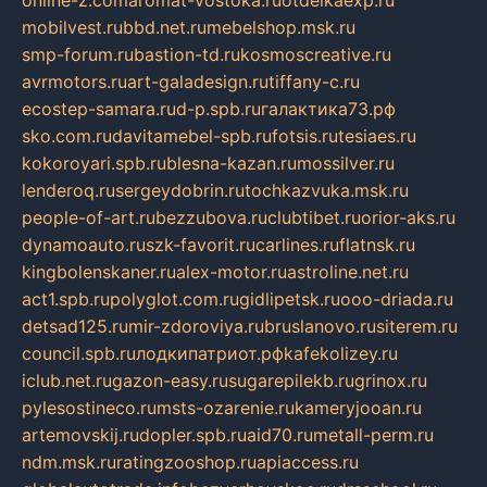
mobilvest.ru
bbd.net.ru
mebelshop.msk.ru
smp-forum.ru
bastion-td.ru
kosmoscreative.ru
avrmotors.ru
art-galadesign.ru
tiffany-c.ru
ecostep-samara.ru
d-p.spb.ru
галактика73.рф
sko.com.ru
davitamebel-spb.ru
fotsis.ru
tesiaes.ru
kokoroyari.spb.ru
blesna-kazan.ru
mossilver.ru
lenderoq.ru
sergeydobrin.ru
tochkazvuka.msk.ru
people-of-art.ru
bezzubova.ru
clubtibet.ru
orior-aks.ru
dynamoauto.ru
szk-favorit.ru
carlines.ru
flatnsk.ru
kingbolenskaner.ru
alex-motor.ru
astroline.net.ru
act1.spb.ru
polyglot.com.ru
gidlipetsk.ru
ooo-driada.ru
detsad125.ru
mir-zdoroviya.ru
bruslanovo.ru
siterem.ru
council.spb.ru
лодкипатриот.рф
kafekolizey.ru
iclub.net.ru
gazon-easy.ru
sugarepilekb.ru
grinox.ru
pylesostineco.ru
msts-ozarenie.ru
kameryjooan.ru
artemovskij.ru
dopler.spb.ru
aid70.ru
metall-perm.ru
ndm.msk.ru
ratingzooshop.ru
apiaccess.ru