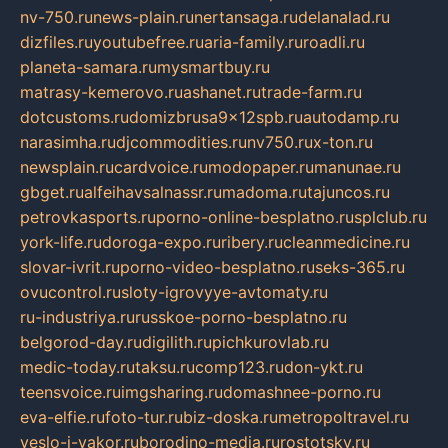
nv-750.ru
news-plain.ru
nertansaga.ru
delanalad.ru
dizfiles.ru
youtubefree.ru
aria-family.ru
roadli.ru
planeta-samara.ru
mysmartbuy.ru
matrasy-kemerovo.ru
ashanet.ru
trade-farm.ru
dotcustoms.ru
domizbrusa9x12spb.ru
autodamp.ru
narasimha.ru
djcommodities.ru
nv750.ru
x-ton.ru
newsplain.ru
cardvoice.ru
modopaper.ru
manunae.ru
gbget.ru
alfeihavsalnassr.ru
madoma.ru
tajuncos.ru
petrovkasports.ru
porno-online-besplatno.ru
splclub.ru
york-life.ru
doroga-expo.ru
ribery.ru
cleanmedicine.ru
slovar-ivrit.ru
porno-video-besplatno.ru
seks-365.ru
ovucontrol.ru
sloty-igrovyye-avtomaty.ru
ru-industriya.ru
russkoe-porno-besplatno.ru
belgorod-day.ru
digilith.ru
pichkurovlab.ru
medic-today.ru
taksu.ru
comp123.ru
don-ykt.ru
teensvoice.ru
imgsharing.ru
domashnee-porno.ru
eva-elfie.ru
foto-tur.ru
biz-doska.ru
metropoltravel.ru
veslo-i-yakor.ru
borodino-media.ru
rostotsky.ru