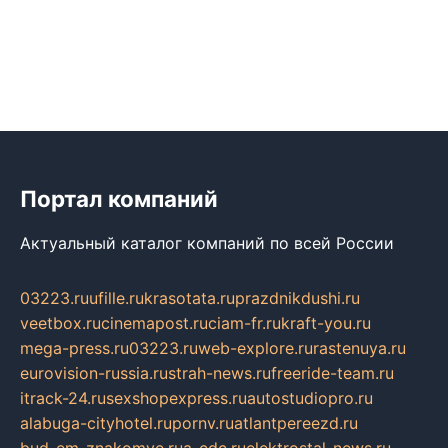
Портал компаний
Актуальный каталог компаний по всей России
03223.ru
ufille.ru
krasotata.ru
prazdnikdushi.ru
veetbox.ru
cinemapost.ru
ciam-fr.ru
kraft-you.ru
mega-press.ru
03223.ru
web-explore.ru
rastenuya.ru
eurovision-russia.ru
strah-news.ru
freeride-team.ru
itrack-24.ru
sexshopexpress.ru
autostudiopro.ru
alabuga-cityhotel.ru
pornv.ru
atlantpereezd.ru
bud-em-znakomye.ru
a-cdc.ru
elektrostal-news.ru