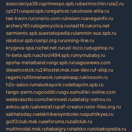
associaciya39.ru
primexpo.spb.ru
bezmorchin.ru
ia2.ru
cpt21.ru
ispecspb.ru
regahost.ru
kolosok-elita.ru
tae-kwon.ru
consrio.com.ru
insiam.ru
avegainfo.ru
archery161.ru
bigencyclica.ru
vlast16.ru
korru.net
sarmiento.spb.su
extelopedia.ru
lammin-suo.spb.ru
iskatour.spb.ru
snpi.org.ru
running-line.ru
krygeva-spa.ru
chel.net.ru
rust-loco.ru
dugshop.ru
hl-beta.spb.ru
school494.spb.ru
mymubaby.ru
epoha-metalband.ru
ngr.spb.ru
rusgosnews.com
dieselvostok.ru
24hostel.msk.ru
w-dev.ru
f-ship.ru
regsmi.ru
filmnetwork.ru
malinasp.ru
kinosvin.ru
h2o-salon.ru
malutkayork.ru
deltaprim.spb.ru
tango-perm.ru
gooddir.ru
sgv.su
multiki-online.com
webkrasotki.com
cherinvest.ru
detskiy-ostrov.ru
ankou.spb.ru
alvesta1.ru
pdf-creator.ru
nix-files.org.ru
sakhatoday.ru
elektrikersymboler.ru
sputnikyes.ru
golf2club.msk.ru
aeforums.ru
zallclub.ru
multimodal.msk.ru
habaigry.ru
haikko.ru
sobakopedia.ru