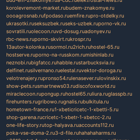
korolevremont-market.ru
budem-znakomye.ru
oooagrosnab.ru
fpodaso.ru
emfire.ru
pro-otdelky.ru
ukrasotki.ru
seksuzbek.ru
seks-uzbek.ru
porno-vk.ru
sovratili.ru
olecoon.ru
vd-dosug.ru
adonyev.ru
rbc-news.ru
porno-skvirt.ru
krospr.ru
13autor-kolonka.ru
sormol.ru
2rich.ru
hostel-65.ru
hostserve.ru
porno-na-russkom.ru
mishinlab.ru
neznobi.ru
bigfatcc.ru
habble.ru
starbucksvia.ru
delfinet.ru
silvernano.ru
elestal.ru
vektor-doroga.ru
velotrenajery.ru
pronso54.ru
lenasever.ru
lovinskix.ru
show-pets.ru
smartnews03.ru
discofoxworld.ru
miraclecoon.ru
pongup.ru
hostel65.ru
liura.ru
glasspb.ru
firehunters.ru
gribowo.ru
gnalis.ru
bulkitula.ru
hometown-france.ru
1-xbeticricetc-1-xbetti-5.ru
shop-garena.ru
cricetc-1-xbetr-1-xbetcc-2.ru
one-life-story.ru
top-halyava.ru
accounts112.ru
poka-vse-doma-2.ru
3-d-file.ru
hahahaharms.ru