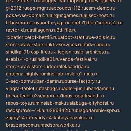
g2012.ru
tst-1.ru
shaggy-cat.ru
opsmgr.ru
ev-gallery.ru
g-2012.ru
ops-mgr.ru
accounts-112.ru
csm-demo.ru
poka-vse-doma2.ru
airgungames.ru
allseo-host.ru
tehosmotre.ru
varieta-yug.ru
cricetc1xbetr1xbetcc2.ru
raytor-d.ru
atillagunn.ru
3d-file.ru
1xbeticricetc1xbetti5.ru
uafoot-statti.ru
e-abis1c.ru
store-brawl-stars.ru
kts-services.ru
dark-sand.ru
sindika-01.ru
sp-life.ru
x-legion.ru
sib-archives.ru
e-abis-1-c.ru
sindika01.ru
venda-festival.ru
store-brawlstars.ru
dooraleksandria.ru
antenna-highly.ru
mine-lab-msk.ru
1-mus.ru
3-sex-porn.ru
ban-damn.ru
purse-factory.ru
viagra-tablet.ru
fasbags.ru
adler-jun.ru
bandamn.ru
fincontech.ru
3sexporn.ru
1mus.ru
darksand.ru
rebus-toys.ru
minelab-msk.ru
alabuga-cityhotel.ru
medsprawo-4-ka.ru
2864420.ru
blagodarenie-spb.ru
zajmy24.ru
tovudyi-4-kuhnyanazakaz.ru
brazzerscom.ru
medsprawo4ka.ru