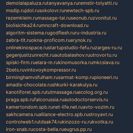
demolalapaluza.ru
tanyavanya.ru
remstir-tolyatti.ru
msdip.ru
jdol.ru
sokolovr.ru
newtech-spb.ru
rezemkleim.ru
massage-tai.ru
seonub.ru
zvonitut.ru
biolisichka24.ru
mncraft-download.ru
algoritm-sistema.ru
godflesh.ru
ru-industria.ru
zebra-tlt.ru
okna-proficom.ru
erynok.ru
onlinekinospace.ru
startupstudio-fefu.ru
zarges-ru.ru
gegenjustizunrecht.ru
autobalashov.ru
utrovortu.ru
spiski-firm.ru
elara-m.ru
kinomusorka.ru
mkcslava.ru
2bets.ru
vintovoykompressor.ru
birminghamvsfulham.ru
sarmat-komp.ru
pioneeri.ru
amadis-chocolate.ru
shkurki-karakulya.ru
kanotiforet.spb.ru
tutmassage.ru
ecolog.org.ru
praga.spb.ru
falcorussia.ru
autodoctorservis.ru
kamertondom.spb.ru
net-life.net.ru
avto-vozim.ru
sakhcamera.ru
alliance-electro.spb.ru
stroyavt.ru
controlweb1.ru
tdsak74.ru
kinzozo-ru.ru
kvotka.ru
iron-snab.ru
costa-bella.ru
eugrus.pp.ru