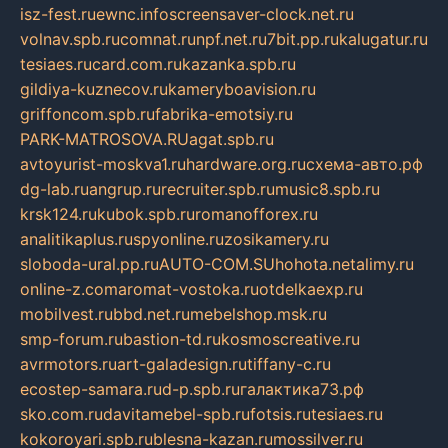
isz-fest.ru
ewnc.info
screensaver-clock.net.ru
volnav.spb.ru
comnat.ru
npf.net.ru
7bit.pp.ru
kalugatur.ru
tesiaes.ru
card.com.ru
kazanka.spb.ru
gildiya-kuznecov.ru
kameryboavision.ru
griffoncom.spb.ru
fabrika-emotsiy.ru
PARK-MATROSOVA.RU
agat.spb.ru
avtoyurist-moskva1.ru
hardware.org.ru
схема-авто.рф
dg-lab.ru
angrup.ru
recruiter.spb.ru
music8.spb.ru
krsk124.ru
kubok.spb.ru
romanofforex.ru
analitikaplus.ru
spyonline.ru
zosikamery.ru
sloboda-ural.pp.ru
AUTO-COM.SU
hohota.net
alimy.ru
online-z.com
aromat-vostoka.ru
otdelkaexp.ru
mobilvest.ru
bbd.net.ru
mebelshop.msk.ru
smp-forum.ru
bastion-td.ru
kosmoscreative.ru
avrmotors.ru
art-galadesign.ru
tiffany-c.ru
ecostep-samara.ru
d-p.spb.ru
галактика73.рф
sko.com.ru
davitamebel-spb.ru
fotsis.ru
tesiaes.ru
kokoroyari.spb.ru
blesna-kazan.ru
mossilver.ru