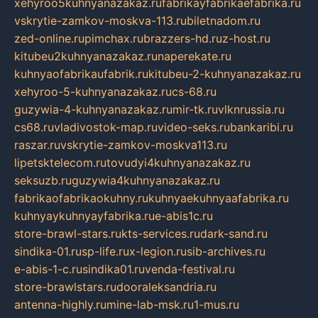
xehyroo5kuhnyanazakaz.ru
fabrikayfabrikaefabrika.ru
vskrytie-zamkov-moskva-113.ru
biletnadom.ru
zed-online.ru
pimchax.ru
brazzers-hd.ru
z-host.ru
kitubeu2kuhnyanazakaz.ru
naperekate.ru
kuhnyaofabrikaufabrik.ru
kitubeu-2-kuhnyanazakaz.ru
xehyroo-5-kuhnyanazakaz.ru
cs-68.ru
guzywia-4-kuhnyanazakaz.ru
mir-tk.ru
vlknrussia.ru
cs68.ru
vladivostok-map.ru
video-seks.ru
bankaribi.ru
raszar.ru
vskrytie-zamkov-moskva113.ru
lipetsktelecom.ru
tovudyi4kuhnyanazakaz.ru
seksuzb.ru
guzywia4kuhnyanazakaz.ru
fabrikaofabrikaokuhny.ru
kuhnyaekuhnyaafabrika.ru
kuhnyaykuhnyayfabrika.ru
e-abis1c.ru
store-brawl-stars.ru
kts-services.ru
dark-sand.ru
sindika-01.ru
sp-life.ru
x-legion.ru
sib-archives.ru
e-abis-1-c.ru
sindika01.ru
venda-festival.ru
store-brawlstars.ru
dooraleksandria.ru
antenna-highly.ru
mine-lab-msk.ru
1-mus.ru