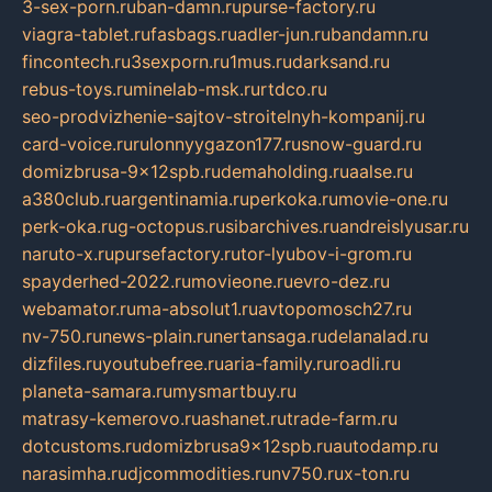
3-sex-porn.ru
ban-damn.ru
purse-factory.ru
viagra-tablet.ru
fasbags.ru
adler-jun.ru
bandamn.ru
fincontech.ru
3sexporn.ru
1mus.ru
darksand.ru
rebus-toys.ru
minelab-msk.ru
rtdco.ru
seo-prodvizhenie-sajtov-stroitelnyh-kompanij.ru
card-voice.ru
rulonnyygazon177.ru
snow-guard.ru
domizbrusa-9x12spb.ru
demaholding.ru
aalse.ru
a380club.ru
argentinamia.ru
perkoka.ru
movie-one.ru
perk-oka.ru
g-octopus.ru
sibarchives.ru
andreislyusar.ru
naruto-x.ru
pursefactory.ru
tor-lyubov-i-grom.ru
spayderhed-2022.ru
movieone.ru
evro-dez.ru
webamator.ru
ma-absolut1.ru
avtopomosch27.ru
nv-750.ru
news-plain.ru
nertansaga.ru
delanalad.ru
dizfiles.ru
youtubefree.ru
aria-family.ru
roadli.ru
planeta-samara.ru
mysmartbuy.ru
matrasy-kemerovo.ru
ashanet.ru
trade-farm.ru
dotcustoms.ru
domizbrusa9x12spb.ru
autodamp.ru
narasimha.ru
djcommodities.ru
nv750.ru
x-ton.ru