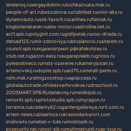
lenderoq.ru
sergeydobrin.ru
tochkazvuka.msk.ru
people-of-art.ru
bezzubova.ru
clubtibet.ru
orior-aks.ru
dynamoauto.ru
szk-favorit.ru
carlines.ru
flatnsk.ru
kingbolenskaner.ru
alex-motor.ru
astroline.net.ru
act1.spb.ru
polyglot.com.ru
gidlipetsk.ru
ooo-driada.ru
detsad125.ru
mir-zdoroviya.ru
bruslanovo.ru
siterem.ru
council.spb.ru
лодкипатриот.рф
kafekolizey.ru
iclub.net.ru
gazon-easy.ru
sugarepilekb.ru
grinox.ru
pylesostineco.ru
msts-ozarenie.ru
kameryjooan.ru
artemovskij.ru
dopler.spb.ru
aid70.ru
metall-perm.ru
ndm.msk.ru
ratingzooshop.ru
apiaccess.ru
globalautotrade.info
bezverhovskoe.ru
drsschool.ru
ZOOSMART.SPB.RU
dalakony.ru
medikijob.ru
remontt.spb.ru
photostudia.spb.ru
myragon.ru
terramia.ru
academy62.ru
gardengallereya.ru
rti.com.ru
artem-news.ru
biserinca.ru
krasnodarkurort.com
imshowtv.ru
mebel-v-tule.ru
mobtopik.ru
pcsecurity.net.ru
tool-sib.ru
multimetrunit.ru
sp-tour.ru