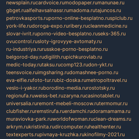
newsplain.ru
cardvoice.ru
modopaper.ru
manunae.ru
gbget.ru
alfeihavsalnassr.ru
madoma.ru
tajuncos.ru
petrovkasports.ru
porno-online-besplatno.ru
splclub.ru
york-life.ru
doroga-expo.ru
ribery.ru
cleanmedicine.ru
slovar-ivrit.ru
porno-video-besplatno.ru
seks-365.ru
ovucontrol.ru
sloty-igrovyye-avtomaty.ru
ru-industriya.ru
russkoe-porno-besplatno.ru
belgorod-day.ru
digilith.ru
pichkurovlab.ru
medic-today.ru
taksu.ru
comp123.ru
don-ykt.ru
teensvoice.ru
imgsharing.ru
domashnee-porno.ru
eva-elfie.ru
foto-tur.ru
biz-doska.ru
metropoltravel.ru
veslo-i-yakor.ru
borodino-media.ru
rostotsky.ru
regionufa.ru
weiss-bet.ru
zaryna.ru
casinotablet.ru
universalia.ru
remont-mebeli-moscow.ru
termomur.ru
clubfisher.ru
remstirufa.ru
erdamchi.ru
doramamama.ru
muraviovka-park.ru
worldofwoman.ru
clean-dreams.ru
arkrym.ru
kristinita.ru
dircomputer.ru
healthenter.ru
textexperts.ru
pivnaya-kruzhka.ru
kinofilmy-2021.ru