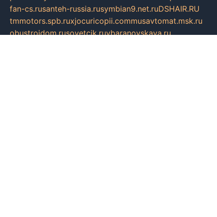
fan-cs.ru
santeh-russia.ru
symbian9.net.ru
DSHAIR.RU
tmmotors.spb.ru
xjocuricopii.com
musavtomat.msk.ru
obustrojdom.ru
sovetcik.ru
ybaranovskaya.ru
ppknews.ru
cult-alshei.ru
JAPANRUSSIA.RU
proekciyamebel.ru
imper-finans.ru
rim.org.ru
glamourai.ru
brassminus.ru
zabor-pro.ru
ftn.pp.ru
dorogoe58.ru
laimengpacker.ru
kuzova-zapchasti.ru
sageerp.ru
taxodrom.ru
dsrazvitie.ru
hardcity.net.ru
ratinghomegames.ru
topservice25.ru
gubernyan.ru
gtglasslined.ru
ii4.ru
tssport.spb.ru
andorra24.com
blackwallstreet.ru
oboimos.ru
optim-doors.com.ru
ikuch.ru
nycr.org.ru
npa21.ru
vremya-ch.spb.ru
desert000.ru
ivtorgi.ru
ifiori.ru
catalog-statei.ru
dcv.org.ru
spetsmaster174.ru
ipkameryhiseeu.ru
dum26.ru
ruspol.spb.ru
fr-opendp.ru
kam-solnyshko.ru
cheyenne-arapaho.ru
sevzapmetal.spb.ru
ted-lapidus.spb.ru
parasite-eliminator.ru
sigma-complete.ru
modernworld.ru
dama-moda.ru