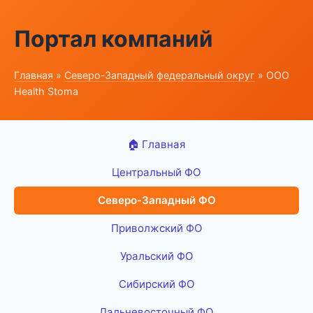
Портал компаний
Главная
»
Северо-Западный федеральный округ
» ООО
Health Stoma
🏠 Главная
Центральный ФО
Северо-Западный ФО
Приволжский ФО
Уральский ФО
Сибирский ФО
Дальневосточный ФО