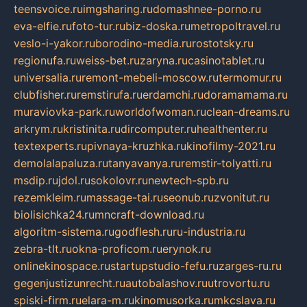
teensvoice.ru
imgsharing.ru
domashnee-porno.ru
eva-elfie.ru
foto-tur.ru
biz-doska.ru
metropoltravel.ru
veslo-i-yakor.ru
borodino-media.ru
rostotsky.ru
regionufa.ru
weiss-bet.ru
zaryna.ru
casinotablet.ru
universalia.ru
remont-mebeli-moscow.ru
termomur.ru
clubfisher.ru
remstirufa.ru
erdamchi.ru
doramamama.ru
muraviovka-park.ru
worldofwoman.ru
clean-dreams.ru
arkrym.ru
kristinita.ru
dircomputer.ru
healthenter.ru
textexperts.ru
pivnaya-kruzhka.ru
kinofilmy-2021.ru
demolalapaluza.ru
tanyavanya.ru
remstir-tolyatti.ru
msdip.ru
jdol.ru
sokolovr.ru
newtech-spb.ru
rezemkleim.ru
massage-tai.ru
seonub.ru
zvonitut.ru
biolisichka24.ru
mncraft-download.ru
algoritm-sistema.ru
godflesh.ru
ru-industria.ru
zebra-tlt.ru
okna-proficom.ru
erynok.ru
onlinekinospace.ru
startupstudio-fefu.ru
zarges-ru.ru
gegenjustizunrecht.ru
autobalashov.ru
utrovortu.ru
spiski-firm.ru
elara-m.ru
kinomusorka.ru
mkcslava.ru