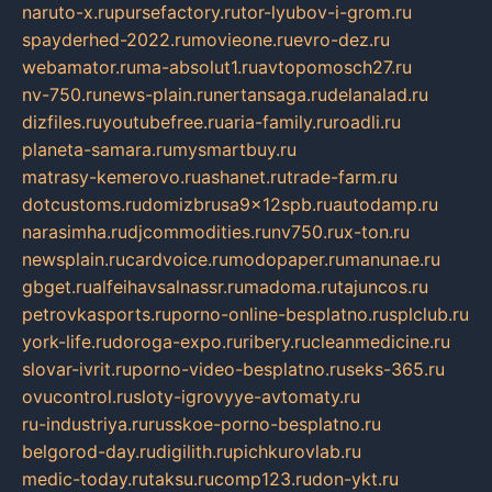
naruto-x.ru
pursefactory.ru
tor-lyubov-i-grom.ru
spayderhed-2022.ru
movieone.ru
evro-dez.ru
webamator.ru
ma-absolut1.ru
avtopomosch27.ru
nv-750.ru
news-plain.ru
nertansaga.ru
delanalad.ru
dizfiles.ru
youtubefree.ru
aria-family.ru
roadli.ru
planeta-samara.ru
mysmartbuy.ru
matrasy-kemerovo.ru
ashanet.ru
trade-farm.ru
dotcustoms.ru
domizbrusa9x12spb.ru
autodamp.ru
narasimha.ru
djcommodities.ru
nv750.ru
x-ton.ru
newsplain.ru
cardvoice.ru
modopaper.ru
manunae.ru
gbget.ru
alfeihavsalnassr.ru
madoma.ru
tajuncos.ru
petrovkasports.ru
porno-online-besplatno.ru
splclub.ru
york-life.ru
doroga-expo.ru
ribery.ru
cleanmedicine.ru
slovar-ivrit.ru
porno-video-besplatno.ru
seks-365.ru
ovucontrol.ru
sloty-igrovyye-avtomaty.ru
ru-industriya.ru
russkoe-porno-besplatno.ru
belgorod-day.ru
digilith.ru
pichkurovlab.ru
medic-today.ru
taksu.ru
comp123.ru
don-ykt.ru