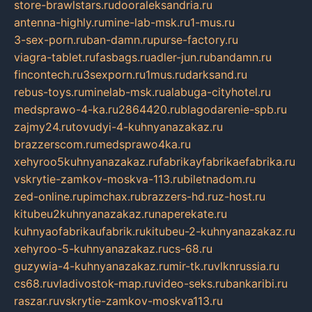
store-brawlstars.ru
dooraleksandria.ru
antenna-highly.ru
mine-lab-msk.ru
1-mus.ru
3-sex-porn.ru
ban-damn.ru
purse-factory.ru
viagra-tablet.ru
fasbags.ru
adler-jun.ru
bandamn.ru
fincontech.ru
3sexporn.ru
1mus.ru
darksand.ru
rebus-toys.ru
minelab-msk.ru
alabuga-cityhotel.ru
medsprawo-4-ka.ru
2864420.ru
blagodarenie-spb.ru
zajmy24.ru
tovudyi-4-kuhnyanazakaz.ru
brazzerscom.ru
medsprawo4ka.ru
xehyroo5kuhnyanazakaz.ru
fabrikayfabrikaefabrika.ru
vskrytie-zamkov-moskva-113.ru
biletnadom.ru
zed-online.ru
pimchax.ru
brazzers-hd.ru
z-host.ru
kitubeu2kuhnyanazakaz.ru
naperekate.ru
kuhnyaofabrikaufabrik.ru
kitubeu-2-kuhnyanazakaz.ru
xehyroo-5-kuhnyanazakaz.ru
cs-68.ru
guzywia-4-kuhnyanazakaz.ru
mir-tk.ru
vlknrussia.ru
cs68.ru
vladivostok-map.ru
video-seks.ru
bankaribi.ru
raszar.ru
vskrytie-zamkov-moskva113.ru