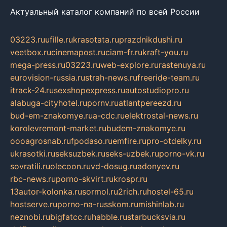
Актуальный каталог компаний по всей России
03223.ru
ufille.ru
krasotata.ru
prazdnikdushi.ru
veetbox.ru
cinemapost.ru
ciam-fr.ru
kraft-you.ru
mega-press.ru
03223.ru
web-explore.ru
rastenuya.ru
eurovision-russia.ru
strah-news.ru
freeride-team.ru
itrack-24.ru
sexshopexpress.ru
autostudiopro.ru
alabuga-cityhotel.ru
pornv.ru
atlantpereezd.ru
bud-em-znakomye.ru
a-cdc.ru
elektrostal-news.ru
korolevremont-market.ru
budem-znakomye.ru
oooagrosnab.ru
fpodaso.ru
emfire.ru
pro-otdelky.ru
ukrasotki.ru
seksuzbek.ru
seks-uzbek.ru
porno-vk.ru
sovratili.ru
olecoon.ru
vd-dosug.ru
adonyev.ru
rbc-news.ru
porno-skvirt.ru
krospr.ru
13autor-kolonka.ru
sormol.ru
2rich.ru
hostel-65.ru
hostserve.ru
porno-na-russkom.ru
mishinlab.ru
neznobi.ru
bigfatcc.ru
habble.ru
starbucksvia.ru