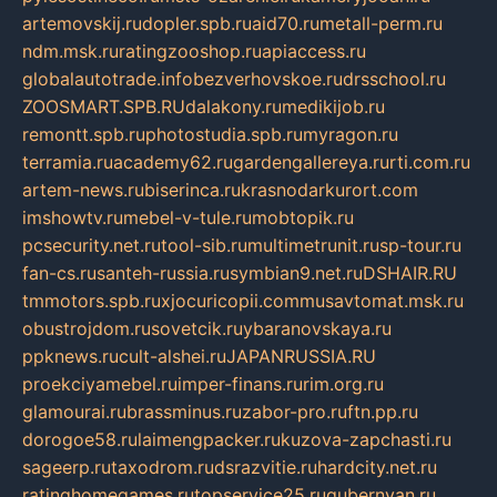
artemovskij.ru
dopler.spb.ru
aid70.ru
metall-perm.ru
ndm.msk.ru
ratingzooshop.ru
apiaccess.ru
globalautotrade.info
bezverhovskoe.ru
drsschool.ru
ZOOSMART.SPB.RU
dalakony.ru
medikijob.ru
remontt.spb.ru
photostudia.spb.ru
myragon.ru
terramia.ru
academy62.ru
gardengallereya.ru
rti.com.ru
artem-news.ru
biserinca.ru
krasnodarkurort.com
imshowtv.ru
mebel-v-tule.ru
mobtopik.ru
pcsecurity.net.ru
tool-sib.ru
multimetrunit.ru
sp-tour.ru
fan-cs.ru
santeh-russia.ru
symbian9.net.ru
DSHAIR.RU
tmmotors.spb.ru
xjocuricopii.com
musavtomat.msk.ru
obustrojdom.ru
sovetcik.ru
ybaranovskaya.ru
ppknews.ru
cult-alshei.ru
JAPANRUSSIA.RU
proekciyamebel.ru
imper-finans.ru
rim.org.ru
glamourai.ru
brassminus.ru
zabor-pro.ru
ftn.pp.ru
dorogoe58.ru
laimengpacker.ru
kuzova-zapchasti.ru
sageerp.ru
taxodrom.ru
dsrazvitie.ru
hardcity.net.ru
ratinghomegames.ru
topservice25.ru
gubernyan.ru