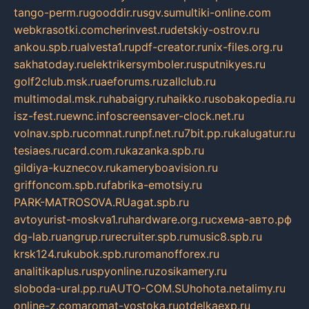
tango-perm.ru
gooddir.ru
sgv.su
multiki-online.com
webkrasotki.com
cherinvest.ru
detskiy-ostrov.ru
ankou.spb.ru
alvesta1.ru
pdf-creator.ru
nix-files.org.ru
sakhatoday.ru
elektrikersymboler.ru
sputnikyes.ru
golf2club.msk.ru
aeforums.ru
zallclub.ru
multimodal.msk.ru
habaigry.ru
haikko.ru
sobakopedia.ru
isz-fest.ru
ewnc.info
screensaver-clock.net.ru
volnav.spb.ru
comnat.ru
npf.net.ru
7bit.pp.ru
kalugatur.ru
tesiaes.ru
card.com.ru
kazanka.spb.ru
gildiya-kuznecov.ru
kameryboavision.ru
griffoncom.spb.ru
fabrika-emotsiy.ru
PARK-MATROSOVA.RU
agat.spb.ru
avtoyurist-moskva1.ru
hardware.org.ru
схема-авто.рф
dg-lab.ru
angrup.ru
recruiter.spb.ru
music8.spb.ru
krsk124.ru
kubok.spb.ru
romanofforex.ru
analitikaplus.ru
spyonline.ru
zosikamery.ru
sloboda-ural.pp.ru
AUTO-COM.SU
hohota.net
alimy.ru
online-z.com
aromat-vostoka.ru
otdelkaexp.ru