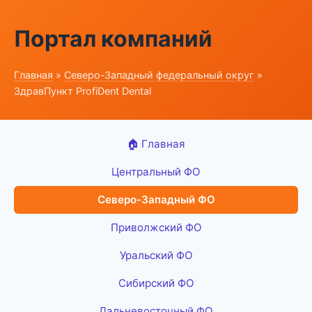
Портал компаний
Главная
»
Северо-Западный федеральный округ
»
ЗдравПункт ProfiDent Dental
🏠 Главная
Центральный ФО
Северо-Западный ФО
Приволжский ФО
Уральский ФО
Сибирский ФО
Дальневосточный ФО