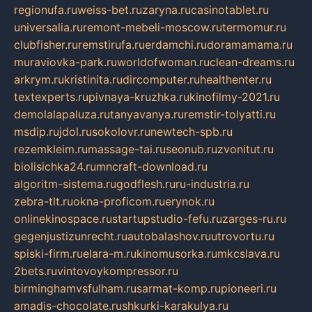
regionufa.ru
weiss-bet.ru
zaryna.ru
casinotablet.ru
universalia.ru
remont-mebeli-moscow.ru
termomur.ru
clubfisher.ru
remstirufa.ru
erdamchi.ru
doramamama.ru
muraviovka-park.ru
worldofwoman.ru
clean-dreams.ru
arkrym.ru
kristinita.ru
dircomputer.ru
healthenter.ru
textexperts.ru
pivnaya-kruzhka.ru
kinofilmy-2021.ru
demolalapaluza.ru
tanyavanya.ru
remstir-tolyatti.ru
msdip.ru
jdol.ru
sokolovr.ru
newtech-spb.ru
rezemkleim.ru
massage-tai.ru
seonub.ru
zvonitut.ru
biolisichka24.ru
mncraft-download.ru
algoritm-sistema.ru
godflesh.ru
ru-industria.ru
zebra-tlt.ru
okna-proficom.ru
erynok.ru
onlinekinospace.ru
startupstudio-fefu.ru
zarges-ru.ru
gegenjustizunrecht.ru
autobalashov.ru
utrovortu.ru
spiski-firm.ru
elara-m.ru
kinomusorka.ru
mkcslava.ru
2bets.ru
vintovoykompressor.ru
birminghamvsfulham.ru
sarmat-komp.ru
pioneeri.ru
amadis-chocolate.ru
shkurki-karakulya.ru