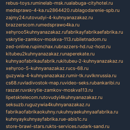
rebus-toys.ru
minelab-msk.ru
alabuga-cityhotel.ru
medsprawo-4-ka.ru
2864420.ru
blagodarenie-spb.ru
zajmy24.ru
tovudyi-4-kuhnyanazakaz.ru
brazzerscom.ru
medsprawo4ka.ru
xehyroo5kuhnyanazakaz.ru
fabrikayfabrikaefabrika.ru
vskrytie-zamkov-moskva-113.ru
biletnadom.ru
zed-online.ru
pimchax.ru
brazzers-hd.ru
z-host.ru
kitubeu2kuhnyanazakaz.ru
naperekate.ru
kuhnyaofabrikaufabrik.ru
kitubeu-2-kuhnyanazakaz.ru
xehyroo-5-kuhnyanazakaz.ru
cs-68.ru
guzywia-4-kuhnyanazakaz.ru
mir-tk.ru
vlknrussia.ru
cs68.ru
vladivostok-map.ru
video-seks.ru
bankaribi.ru
raszar.ru
vskrytie-zamkov-moskva113.ru
lipetsktelecom.ru
tovudyi4kuhnyanazakaz.ru
seksuzb.ru
guzywia4kuhnyanazakaz.ru
fabrikaofabrikaokuhny.ru
kuhnyaekuhnyaafabrika.ru
kuhnyaykuhnyayfabrika.ru
e-abis1c.ru
store-brawl-stars.ru
kts-services.ru
dark-sand.ru