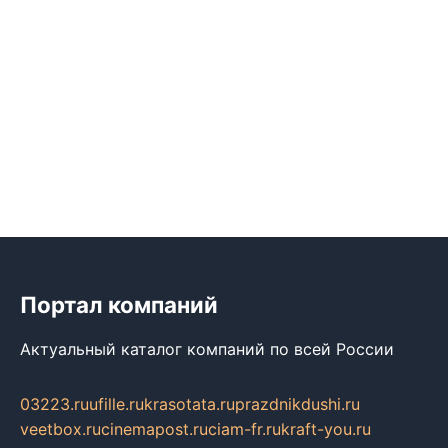
Портал компаний
Актуальный каталог компаний по всей России
03223.ru
ufille.ru
krasotata.ru
prazdnikdushi.ru
veetbox.ru
cinemapost.ru
ciam-fr.ru
kraft-you.ru