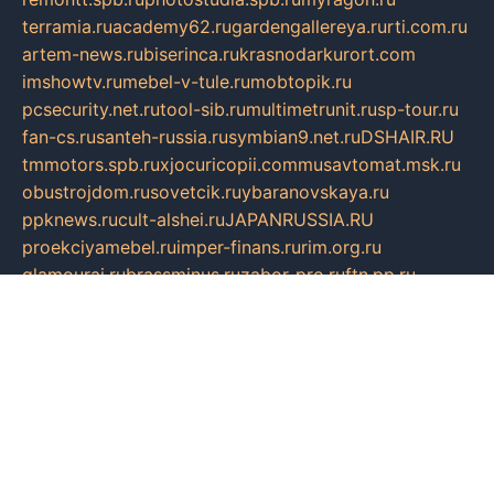
terramia.ru
academy62.ru
gardengallereya.ru
rti.com.ru
artem-news.ru
biserinca.ru
krasnodarkurort.com
imshowtv.ru
mebel-v-tule.ru
mobtopik.ru
pcsecurity.net.ru
tool-sib.ru
multimetrunit.ru
sp-tour.ru
fan-cs.ru
santeh-russia.ru
symbian9.net.ru
DSHAIR.RU
tmmotors.spb.ru
xjocuricopii.com
musavtomat.msk.ru
obustrojdom.ru
sovetcik.ru
ybaranovskaya.ru
ppknews.ru
cult-alshei.ru
JAPANRUSSIA.RU
proekciyamebel.ru
imper-finans.ru
rim.org.ru
glamourai.ru
brassminus.ru
zabor-pro.ru
ftn.pp.ru
dorogoe58.ru
laimengpacker.ru
kuzova-zapchasti.ru
sageerp.ru
taxodrom.ru
dsrazvitie.ru
hardcity.net.ru
ratinghomegames.ru
topservice25.ru
gubernyan.ru
gtglasslined.ru
ii4.ru
tssport.spb.ru
andorra24.com
blackwallstreet.ru
oboimos.ru
optim-doors.com.ru
ikuch.ru
nycr.org.ru
npa21.ru
vremya-ch.spb.ru
desert000.ru
ivtorgi.ru
ifiori.ru
catalog-statei.ru