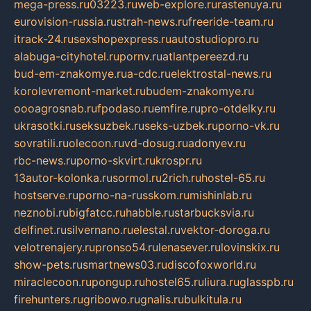
mega-press.ru
03223.ru
web-explore.ru
rastenuya.ru
eurovision-russia.ru
strah-news.ru
freeride-team.ru
itrack-24.ru
sexshopexpress.ru
autostudiopro.ru
alabuga-cityhotel.ru
pornv.ru
atlantpereezd.ru
bud-em-znakomye.ru
a-cdc.ru
elektrostal-news.ru
korolevremont-market.ru
budem-znakomye.ru
oooagrosnab.ru
fpodaso.ru
emfire.ru
pro-otdelky.ru
ukrasotki.ru
seksuzbek.ru
seks-uzbek.ru
porno-vk.ru
sovratili.ru
olecoon.ru
vd-dosug.ru
adonyev.ru
rbc-news.ru
porno-skvirt.ru
krospr.ru
13autor-kolonka.ru
sormol.ru
2rich.ru
hostel-65.ru
hostserve.ru
porno-na-russkom.ru
mishinlab.ru
neznobi.ru
bigfatcc.ru
habble.ru
starbucksvia.ru
delfinet.ru
silvernano.ru
elestal.ru
vektor-doroga.ru
velotrenajery.ru
pronso54.ru
lenasever.ru
lovinskix.ru
show-pets.ru
smartnews03.ru
discofoxworld.ru
miraclecoon.ru
pongup.ru
hostel65.ru
liura.ru
glasspb.ru
firehunters.ru
gribowo.ru
gnalis.ru
bulkitula.ru