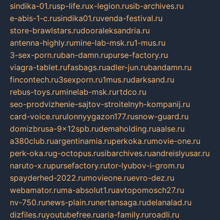
sindika-01.ru
sp-life.ru
x-legion.ru
sib-archives.ru
e-abis-1-c.ru
sindika01.ru
venda-festival.ru
store-brawlstars.ru
dooraleksandria.ru
antenna-highly.ru
mine-lab-msk.ru
1-mus.ru
3-sex-porn.ru
ban-damn.ru
purse-factory.ru
viagra-tablet.ru
fasbags.ru
adler-jun.ru
bandamn.ru
fincontech.ru
3sexporn.ru
1mus.ru
darksand.ru
rebus-toys.ru
minelab-msk.ru
rtdco.ru
seo-prodvizhenie-sajtov-stroitelnyh-kompanij.ru
card-voice.ru
rulonnyygazon177.ru
snow-guard.ru
domizbrusa-9x12spb.ru
demaholding.ru
aalse.ru
a380club.ru
argentinamia.ru
perkoka.ru
movie-one.ru
perk-oka.ru
g-octopus.ru
sibarchives.ru
andreislyusar.ru
naruto-x.ru
pursefactory.ru
tor-lyubov-i-grom.ru
spayderhed-2022.ru
movieone.ru
evro-dez.ru
webamator.ru
ma-absolut1.ru
avtopomosch27.ru
nv-750.ru
news-plain.ru
nertansaga.ru
delanalad.ru
dizfiles.ru
youtubefree.ru
aria-family.ru
roadli.ru