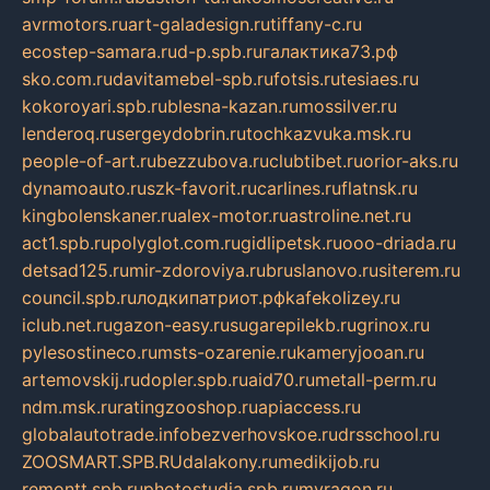
avrmotors.ru
art-galadesign.ru
tiffany-c.ru
ecostep-samara.ru
d-p.spb.ru
галактика73.рф
sko.com.ru
davitamebel-spb.ru
fotsis.ru
tesiaes.ru
kokoroyari.spb.ru
blesna-kazan.ru
mossilver.ru
lenderoq.ru
sergeydobrin.ru
tochkazvuka.msk.ru
people-of-art.ru
bezzubova.ru
clubtibet.ru
orior-aks.ru
dynamoauto.ru
szk-favorit.ru
carlines.ru
flatnsk.ru
kingbolenskaner.ru
alex-motor.ru
astroline.net.ru
act1.spb.ru
polyglot.com.ru
gidlipetsk.ru
ooo-driada.ru
detsad125.ru
mir-zdoroviya.ru
bruslanovo.ru
siterem.ru
council.spb.ru
лодкипатриот.рф
kafekolizey.ru
iclub.net.ru
gazon-easy.ru
sugarepilekb.ru
grinox.ru
pylesostineco.ru
msts-ozarenie.ru
kameryjooan.ru
artemovskij.ru
dopler.spb.ru
aid70.ru
metall-perm.ru
ndm.msk.ru
ratingzooshop.ru
apiaccess.ru
globalautotrade.info
bezverhovskoe.ru
drsschool.ru
ZOOSMART.SPB.RU
dalakony.ru
medikijob.ru
remontt.spb.ru
photostudia.spb.ru
myragon.ru