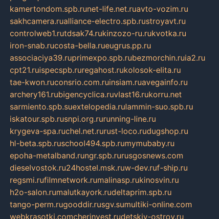
kamertondom.spb.ru
net-life.net.ru
avto-vozim.ru
sakhcamera.ru
alliance-electro.spb.ru
stroyavt.ru
controlweb1.ru
tdsak74.ru
kinzozo-ru.ru
kvotka.ru
iron-snab.ru
costa-bella.ru
eugrus.pp.ru
associaciya39.ru
primexpo.spb.ru
bezmorchin.ru
ia2.ru
cpt21.ru
ispecspb.ru
regahost.ru
kolosok-elita.ru
tae-kwon.ru
consrio.com.ru
insiam.ru
avegainfo.ru
archery161.ru
bigencyclica.ru
vlast16.ru
korru.net
sarmiento.spb.su
extelopedia.ru
lammin-suo.spb.ru
iskatour.spb.ru
snpi.org.ru
running-line.ru
krygeva-spa.ru
chel.net.ru
rust-loco.ru
dugshop.ru
hl-beta.spb.ru
school494.spb.ru
mymubaby.ru
epoha-metalband.ru
ngr.spb.ru
rusgosnews.com
dieselvostok.ru
24hostel.msk.ru
w-dev.ru
f-ship.ru
regsmi.ru
filmnetwork.ru
malinasp.ru
kinosvin.ru
h2o-salon.ru
malutkayork.ru
deltaprim.spb.ru
tango-perm.ru
gooddir.ru
sgv.su
multiki-online.com
webkrasotki.com
cherinvest.ru
detskiy-ostrov.ru