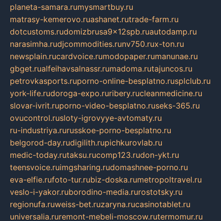
planeta-samara.ru
mysmartbuy.ru
matrasy-kemerovo.ru
ashanet.ru
trade-farm.ru
dotcustoms.ru
domizbrusa9x12spb.ru
autodamp.ru
narasimha.ru
djcommodities.ru
nv750.ru
x-ton.ru
newsplain.ru
cardvoice.ru
modopaper.ru
manunae.ru
gbget.ru
alfeihavsalnassr.ru
madoma.ru
tajuncos.ru
petrovkasports.ru
porno-online-besplatno.ru
splclub.ru
york-life.ru
doroga-expo.ru
ribery.ru
cleanmedicine.ru
slovar-ivrit.ru
porno-video-besplatno.ru
seks-365.ru
ovucontrol.ru
sloty-igrovyye-avtomaty.ru
ru-industriya.ru
russkoe-porno-besplatno.ru
belgorod-day.ru
digilith.ru
pichkurovlab.ru
medic-today.ru
taksu.ru
comp123.ru
don-ykt.ru
teensvoice.ru
imgsharing.ru
domashnee-porno.ru
eva-elfie.ru
foto-tur.ru
biz-doska.ru
metropoltravel.ru
veslo-i-yakor.ru
borodino-media.ru
rostotsky.ru
regionufa.ru
weiss-bet.ru
zaryna.ru
casinotablet.ru
universalia.ru
remont-mebeli-moscow.ru
termomur.ru