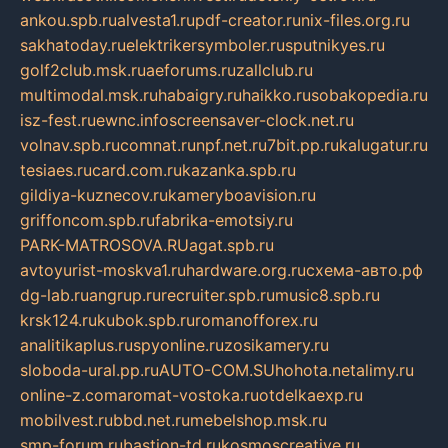
ankou.spb.ru
alvesta1.ru
pdf-creator.ru
nix-files.org.ru
sakhatoday.ru
elektrikersymboler.ru
sputnikyes.ru
golf2club.msk.ru
aeforums.ru
zallclub.ru
multimodal.msk.ru
habaigry.ru
haikko.ru
sobakopedia.ru
isz-fest.ru
ewnc.info
screensaver-clock.net.ru
volnav.spb.ru
comnat.ru
npf.net.ru
7bit.pp.ru
kalugatur.ru
tesiaes.ru
card.com.ru
kazanka.spb.ru
gildiya-kuznecov.ru
kameryboavision.ru
griffoncom.spb.ru
fabrika-emotsiy.ru
PARK-MATROSOVA.RU
agat.spb.ru
avtoyurist-moskva1.ru
hardware.org.ru
схема-авто.рф
dg-lab.ru
angrup.ru
recruiter.spb.ru
music8.spb.ru
krsk124.ru
kubok.spb.ru
romanofforex.ru
analitikaplus.ru
spyonline.ru
zosikamery.ru
sloboda-ural.pp.ru
AUTO-COM.SU
hohota.net
alimy.ru
online-z.com
aromat-vostoka.ru
otdelkaexp.ru
mobilvest.ru
bbd.net.ru
mebelshop.msk.ru
smp-forum.ru
bastion-td.ru
kosmoscreative.ru