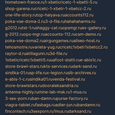
hometown-france.ru
1-xbeticricetc-1-xbetti-5.ru
shop-garena.ru
cricetc-1-xbetr-1-xbetcc-2.ru
one-life-story.ru
top-halyava.ru
accounts112.ru
poka-vse-doma-2.ru
3-d-file.ru
hahahaharms.ru
g2012.ru
tst-1.ru
shaggy-cat.ru
opsmgr.ru
ev-gallery.ru
g-2012.ru
ops-mgr.ru
accounts-112.ru
csm-demo.ru
poka-vse-doma2.ru
airgungames.ru
allseo-host.ru
tehosmotre.ru
varieta-yug.ru
cricetc1xbetr1xbetcc2.ru
raytor-d.ru
atillagunn.ru
3d-file.ru
1xbeticricetc1xbetti5.ru
uafoot-statti.ru
e-abis1c.ru
store-brawl-stars.ru
kts-services.ru
dark-sand.ru
sindika-01.ru
sp-life.ru
x-legion.ru
sib-archives.ru
e-abis-1-c.ru
sindika01.ru
venda-festival.ru
store-brawlstars.ru
dooraleksandria.ru
antenna-highly.ru
mine-lab-msk.ru
1-mus.ru
3-sex-porn.ru
ban-damn.ru
purse-factory.ru
viagra-tablet.ru
fasbags.ru
adler-jun.ru
bandamn.ru
fincontech.ru
3sexporn.ru
1mus.ru
darksand.ru