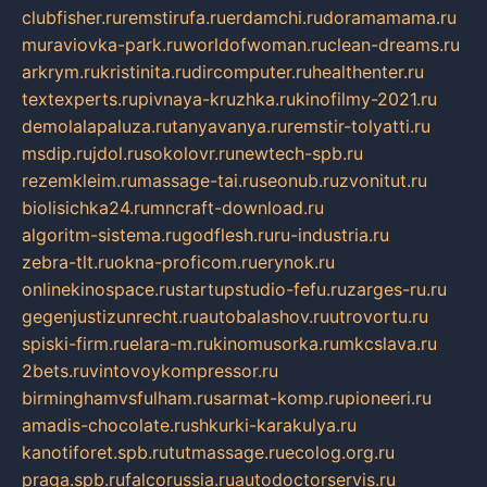
clubfisher.ru
remstirufa.ru
erdamchi.ru
doramamama.ru
muraviovka-park.ru
worldofwoman.ru
clean-dreams.ru
arkrym.ru
kristinita.ru
dircomputer.ru
healthenter.ru
textexperts.ru
pivnaya-kruzhka.ru
kinofilmy-2021.ru
demolalapaluza.ru
tanyavanya.ru
remstir-tolyatti.ru
msdip.ru
jdol.ru
sokolovr.ru
newtech-spb.ru
rezemkleim.ru
massage-tai.ru
seonub.ru
zvonitut.ru
biolisichka24.ru
mncraft-download.ru
algoritm-sistema.ru
godflesh.ru
ru-industria.ru
zebra-tlt.ru
okna-proficom.ru
erynok.ru
onlinekinospace.ru
startupstudio-fefu.ru
zarges-ru.ru
gegenjustizunrecht.ru
autobalashov.ru
utrovortu.ru
spiski-firm.ru
elara-m.ru
kinomusorka.ru
mkcslava.ru
2bets.ru
vintovoykompressor.ru
birminghamvsfulham.ru
sarmat-komp.ru
pioneeri.ru
amadis-chocolate.ru
shkurki-karakulya.ru
kanotiforet.spb.ru
tutmassage.ru
ecolog.org.ru
praga.spb.ru
falcorussia.ru
autodoctorservis.ru