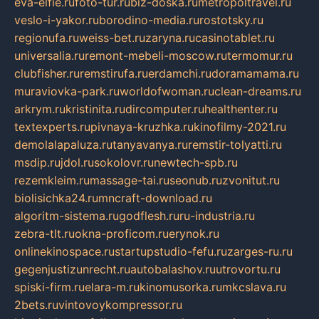
eva-elfie.ru
foto-tur.ru
biz-doska.ru
metropoltravel.ru
veslo-i-yakor.ru
borodino-media.ru
rostotsky.ru
regionufa.ru
weiss-bet.ru
zaryna.ru
casinotablet.ru
universalia.ru
remont-mebeli-moscow.ru
termomur.ru
clubfisher.ru
remstirufa.ru
erdamchi.ru
doramamama.ru
muraviovka-park.ru
worldofwoman.ru
clean-dreams.ru
arkrym.ru
kristinita.ru
dircomputer.ru
healthenter.ru
textexperts.ru
pivnaya-kruzhka.ru
kinofilmy-2021.ru
demolalapaluza.ru
tanyavanya.ru
remstir-tolyatti.ru
msdip.ru
jdol.ru
sokolovr.ru
newtech-spb.ru
rezemkleim.ru
massage-tai.ru
seonub.ru
zvonitut.ru
biolisichka24.ru
mncraft-download.ru
algoritm-sistema.ru
godflesh.ru
ru-industria.ru
zebra-tlt.ru
okna-proficom.ru
erynok.ru
onlinekinospace.ru
startupstudio-fefu.ru
zarges-ru.ru
gegenjustizunrecht.ru
autobalashov.ru
utrovortu.ru
spiski-firm.ru
elara-m.ru
kinomusorka.ru
mkcslava.ru
2bets.ru
vintovoykompressor.ru