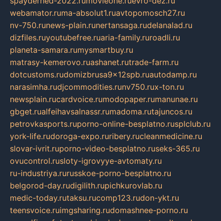
spayderhed-2022.ru
movieone.ru
evro-dez.ru
webamator.ru
ma-absolut1.ru
avtopomosch27.ru
nv-750.ru
news-plain.ru
nertansaga.ru
delanalad.ru
dizfiles.ru
youtubefree.ru
aria-family.ru
roadli.ru
planeta-samara.ru
mysmartbuy.ru
matrasy-kemerovo.ru
ashanet.ru
trade-farm.ru
dotcustoms.ru
domizbrusa9x12spb.ru
autodamp.ru
narasimha.ru
djcommodities.ru
nv750.ru
x-ton.ru
newsplain.ru
cardvoice.ru
modopaper.ru
manunae.ru
gbget.ru
alfeihavsalnassr.ru
madoma.ru
tajuncos.ru
petrovkasports.ru
porno-online-besplatno.ru
splclub.ru
york-life.ru
doroga-expo.ru
ribery.ru
cleanmedicine.ru
slovar-ivrit.ru
porno-video-besplatno.ru
seks-365.ru
ovucontrol.ru
sloty-igrovyye-avtomaty.ru
ru-industriya.ru
russkoe-porno-besplatno.ru
belgorod-day.ru
digilith.ru
pichkurovlab.ru
medic-today.ru
taksu.ru
comp123.ru
don-ykt.ru
teensvoice.ru
imgsharing.ru
domashnee-porno.ru