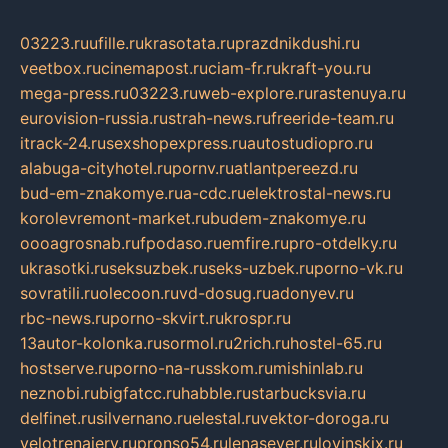
03223.ru
ufille.ru
krasotata.ru
prazdnikdushi.ru
veetbox.ru
cinemapost.ru
ciam-fr.ru
kraft-you.ru
mega-press.ru
03223.ru
web-explore.ru
rastenuya.ru
eurovision-russia.ru
strah-news.ru
freeride-team.ru
itrack-24.ru
sexshopexpress.ru
autostudiopro.ru
alabuga-cityhotel.ru
pornv.ru
atlantpereezd.ru
bud-em-znakomye.ru
a-cdc.ru
elektrostal-news.ru
korolevremont-market.ru
budem-znakomye.ru
oooagrosnab.ru
fpodaso.ru
emfire.ru
pro-otdelky.ru
ukrasotki.ru
seksuzbek.ru
seks-uzbek.ru
porno-vk.ru
sovratili.ru
olecoon.ru
vd-dosug.ru
adonyev.ru
rbc-news.ru
porno-skvirt.ru
krospr.ru
13autor-kolonka.ru
sormol.ru
2rich.ru
hostel-65.ru
hostserve.ru
porno-na-russkom.ru
mishinlab.ru
neznobi.ru
bigfatcc.ru
habble.ru
starbucksvia.ru
delfinet.ru
silvernano.ru
elestal.ru
vektor-doroga.ru
velotrenajery.ru
pronso54.ru
lenasever.ru
lovinskix.ru