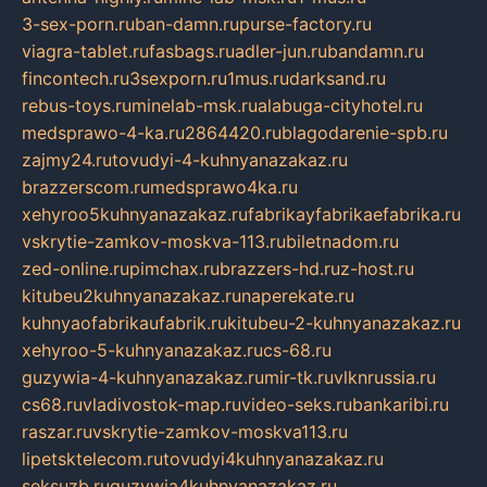
3-sex-porn.ru
ban-damn.ru
purse-factory.ru
viagra-tablet.ru
fasbags.ru
adler-jun.ru
bandamn.ru
fincontech.ru
3sexporn.ru
1mus.ru
darksand.ru
rebus-toys.ru
minelab-msk.ru
alabuga-cityhotel.ru
medsprawo-4-ka.ru
2864420.ru
blagodarenie-spb.ru
zajmy24.ru
tovudyi-4-kuhnyanazakaz.ru
brazzerscom.ru
medsprawo4ka.ru
xehyroo5kuhnyanazakaz.ru
fabrikayfabrikaefabrika.ru
vskrytie-zamkov-moskva-113.ru
biletnadom.ru
zed-online.ru
pimchax.ru
brazzers-hd.ru
z-host.ru
kitubeu2kuhnyanazakaz.ru
naperekate.ru
kuhnyaofabrikaufabrik.ru
kitubeu-2-kuhnyanazakaz.ru
xehyroo-5-kuhnyanazakaz.ru
cs-68.ru
guzywia-4-kuhnyanazakaz.ru
mir-tk.ru
vlknrussia.ru
cs68.ru
vladivostok-map.ru
video-seks.ru
bankaribi.ru
raszar.ru
vskrytie-zamkov-moskva113.ru
lipetsktelecom.ru
tovudyi4kuhnyanazakaz.ru
seksuzb.ru
guzywia4kuhnyanazakaz.ru