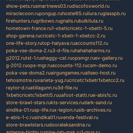
show-pets.ru
smartnews03.ru
discofoxworld.ru
miraclecoon.ru
pongup.ru
hostel65.ru
liura.ru
glasspb.ru
firehunters.ru
gribowo.ru
gnalis.ru
bulkitula.ru
hometown-france.ru
1-xbeticricetc-1-xbetti-5.ru
shop-garena.ru
cricetc-1-xbetr-1-xbetcc-2.ru
one-life-story.ru
top-halyava.ru
accounts112.ru
poka-vse-doma-2.ru
3-d-file.ru
hahahaharms.ru
g2012.ru
tst-1.ru
shaggy-cat.ru
opsmgr.ru
ev-gallery.ru
g-2012.ru
ops-mgr.ru
accounts-112.ru
csm-demo.ru
poka-vse-doma2.ru
airgungames.ru
allseo-host.ru
tehosmotre.ru
varieta-yug.ru
cricetc1xbetr1xbetcc2.ru
raytor-d.ru
atillagunn.ru
3d-file.ru
1xbeticricetc1xbetti5.ru
uafoot-statti.ru
e-abis1c.ru
store-brawl-stars.ru
kts-services.ru
dark-sand.ru
sindika-01.ru
sp-life.ru
x-legion.ru
sib-archives.ru
e-abis-1-c.ru
sindika01.ru
venda-festival.ru
store-brawlstars.ru
dooraleksandria.ru
antenna-highly.ru
mine-lab-msk.ru
1-mus.ru