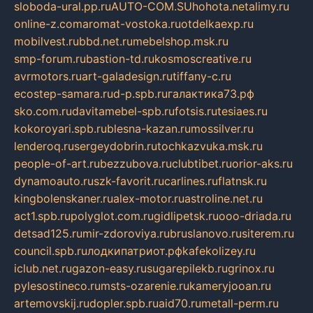
sloboda-ural.pp.ru
AUTO-COM.SU
hohota.net
alimy.ru
online-z.com
aromat-vostoka.ru
otdelkaexp.ru
mobilvest.ru
bbd.net.ru
mebelshop.msk.ru
smp-forum.ru
bastion-td.ru
kosmoscreative.ru
avrmotors.ru
art-galadesign.ru
tiffany-c.ru
ecostep-samara.ru
d-p.spb.ru
галактика73.рф
sko.com.ru
davitamebel-spb.ru
fotsis.ru
tesiaes.ru
kokoroyari.spb.ru
blesna-kazan.ru
mossilver.ru
lenderoq.ru
sergeydobrin.ru
tochkazvuka.msk.ru
people-of-art.ru
bezzubova.ru
clubtibet.ru
orior-aks.ru
dynamoauto.ru
szk-favorit.ru
carlines.ru
flatnsk.ru
kingbolenskaner.ru
alex-motor.ru
astroline.net.ru
act1.spb.ru
polyglot.com.ru
gidlipetsk.ru
ooo-driada.ru
detsad125.ru
mir-zdoroviya.ru
bruslanovo.ru
siterem.ru
council.spb.ru
лодкипатриот.рф
kafekolizey.ru
iclub.net.ru
gazon-easy.ru
sugarepilekb.ru
grinox.ru
pylesostineco.ru
msts-ozarenie.ru
kameryjooan.ru
artemovskij.ru
dopler.spb.ru
aid70.ru
metall-perm.ru