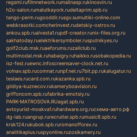
regsmi.ru
filmnetwork.ru
malinasp.ru
kinosvin.ru
h2o-salon.ru
malutkayork.ru
deltaprim.spb.ru
tango-perm.ru
gooddir.ru
sgv.su
multiki-online.com
webkrasotki.com
cherinvest.ru
detskiy-ostrov.ru
ankou.spb.ru
alvesta1.ru
pdf-creator.ru
nix-files.org.ru
sakhatoday.ru
elektrikersymboler.ru
sputnikyes.ru
golf2club.msk.ru
aeforums.ru
zallclub.ru
multimodal.msk.ru
habaigry.ru
haikko.ru
sobakopedia.ru
isz-fest.ru
ewnc.info
screensaver-clock.net.ru
volnav.spb.ru
comnat.ru
npf.net.ru
7bit.pp.ru
kalugatur.ru
tesiaes.ru
card.com.ru
kazanka.spb.ru
gildiya-kuznecov.ru
kameryboavision.ru
griffoncom.spb.ru
fabrika-emotsiy.ru
PARK-MATROSOVA.RU
agat.spb.ru
avtoyurist-moskva1.ru
hardware.org.ru
схема-авто.рф
dg-lab.ru
angrup.ru
recruiter.spb.ru
music8.spb.ru
krsk124.ru
kubok.spb.ru
romanofforex.ru
analitikaplus.ru
spyonline.ru
zosikamery.ru