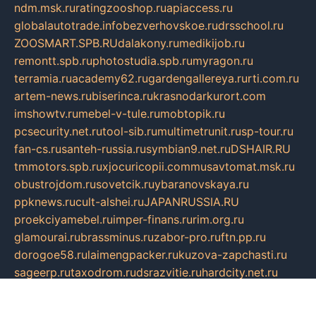
ndm.msk.ru
ratingzooshop.ru
apiaccess.ru
globalautotrade.info
bezverhovskoe.ru
drsschool.ru
ZOOSMART.SPB.RU
dalakony.ru
medikijob.ru
remontt.spb.ru
photostudia.spb.ru
myragon.ru
terramia.ru
academy62.ru
gardengallereya.ru
rti.com.ru
artem-news.ru
biserinca.ru
krasnodarkurort.com
imshowtv.ru
mebel-v-tule.ru
mobtopik.ru
pcsecurity.net.ru
tool-sib.ru
multimetrunit.ru
sp-tour.ru
fan-cs.ru
santeh-russia.ru
symbian9.net.ru
DSHAIR.RU
tmmotors.spb.ru
xjocuricopii.com
musavtomat.msk.ru
obustrojdom.ru
sovetcik.ru
ybaranovskaya.ru
ppknews.ru
cult-alshei.ru
JAPANRUSSIA.RU
proekciyamebel.ru
imper-finans.ru
rim.org.ru
glamourai.ru
brassminus.ru
zabor-pro.ru
ftn.pp.ru
dorogoe58.ru
laimengpacker.ru
kuzova-zapchasti.ru
sageerp.ru
taxodrom.ru
dsrazvitie.ru
hardcity.net.ru
ratinghomegames.ru
topservice25.ru
gubernyan.ru
gtglasslined.ru
ii4.ru
tssport.spb.ru
andorra24.com