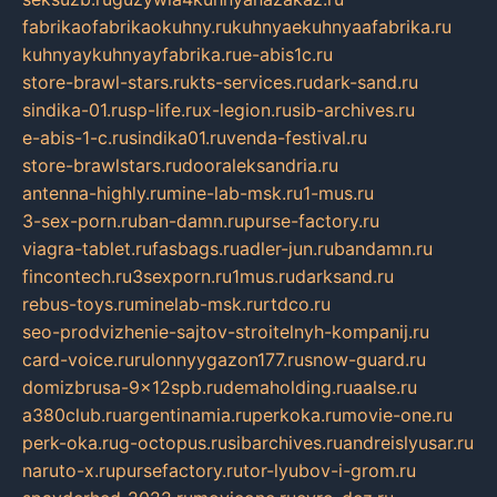
fabrikaofabrikaokuhny.ru
kuhnyaekuhnyaafabrika.ru
kuhnyaykuhnyayfabrika.ru
e-abis1c.ru
store-brawl-stars.ru
kts-services.ru
dark-sand.ru
sindika-01.ru
sp-life.ru
x-legion.ru
sib-archives.ru
e-abis-1-c.ru
sindika01.ru
venda-festival.ru
store-brawlstars.ru
dooraleksandria.ru
antenna-highly.ru
mine-lab-msk.ru
1-mus.ru
3-sex-porn.ru
ban-damn.ru
purse-factory.ru
viagra-tablet.ru
fasbags.ru
adler-jun.ru
bandamn.ru
fincontech.ru
3sexporn.ru
1mus.ru
darksand.ru
rebus-toys.ru
minelab-msk.ru
rtdco.ru
seo-prodvizhenie-sajtov-stroitelnyh-kompanij.ru
card-voice.ru
rulonnyygazon177.ru
snow-guard.ru
domizbrusa-9x12spb.ru
demaholding.ru
aalse.ru
a380club.ru
argentinamia.ru
perkoka.ru
movie-one.ru
perk-oka.ru
g-octopus.ru
sibarchives.ru
andreislyusar.ru
naruto-x.ru
pursefactory.ru
tor-lyubov-i-grom.ru