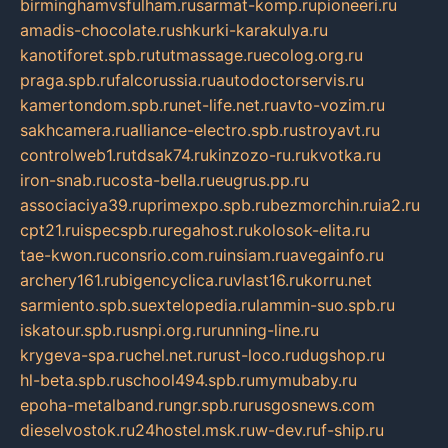
birminghamvsfulham.ru
sarmat-komp.ru
pioneeri.ru
amadis-chocolate.ru
shkurki-karakulya.ru
kanotiforet.spb.ru
tutmassage.ru
ecolog.org.ru
praga.spb.ru
falcorussia.ru
autodoctorservis.ru
kamertondom.spb.ru
net-life.net.ru
avto-vozim.ru
sakhcamera.ru
alliance-electro.spb.ru
stroyavt.ru
controlweb1.ru
tdsak74.ru
kinzozo-ru.ru
kvotka.ru
iron-snab.ru
costa-bella.ru
eugrus.pp.ru
associaciya39.ru
primexpo.spb.ru
bezmorchin.ru
ia2.ru
cpt21.ru
ispecspb.ru
regahost.ru
kolosok-elita.ru
tae-kwon.ru
consrio.com.ru
insiam.ru
avegainfo.ru
archery161.ru
bigencyclica.ru
vlast16.ru
korru.net
sarmiento.spb.su
extelopedia.ru
lammin-suo.spb.ru
iskatour.spb.ru
snpi.org.ru
running-line.ru
krygeva-spa.ru
chel.net.ru
rust-loco.ru
dugshop.ru
hl-beta.spb.ru
school494.spb.ru
mymubaby.ru
epoha-metalband.ru
ngr.spb.ru
rusgosnews.com
dieselvostok.ru
24hostel.msk.ru
w-dev.ru
f-ship.ru