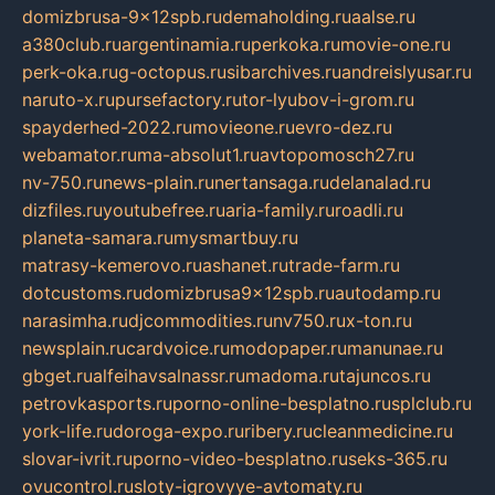
domizbrusa-9x12spb.ru
demaholding.ru
aalse.ru
a380club.ru
argentinamia.ru
perkoka.ru
movie-one.ru
perk-oka.ru
g-octopus.ru
sibarchives.ru
andreislyusar.ru
naruto-x.ru
pursefactory.ru
tor-lyubov-i-grom.ru
spayderhed-2022.ru
movieone.ru
evro-dez.ru
webamator.ru
ma-absolut1.ru
avtopomosch27.ru
nv-750.ru
news-plain.ru
nertansaga.ru
delanalad.ru
dizfiles.ru
youtubefree.ru
aria-family.ru
roadli.ru
planeta-samara.ru
mysmartbuy.ru
matrasy-kemerovo.ru
ashanet.ru
trade-farm.ru
dotcustoms.ru
domizbrusa9x12spb.ru
autodamp.ru
narasimha.ru
djcommodities.ru
nv750.ru
x-ton.ru
newsplain.ru
cardvoice.ru
modopaper.ru
manunae.ru
gbget.ru
alfeihavsalnassr.ru
madoma.ru
tajuncos.ru
petrovkasports.ru
porno-online-besplatno.ru
splclub.ru
york-life.ru
doroga-expo.ru
ribery.ru
cleanmedicine.ru
slovar-ivrit.ru
porno-video-besplatno.ru
seks-365.ru
ovucontrol.ru
sloty-igrovyye-avtomaty.ru