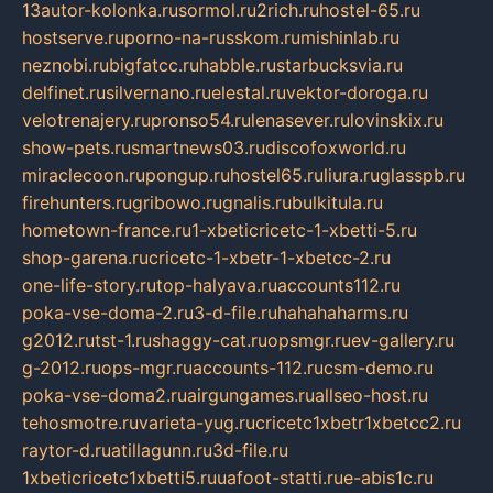
13autor-kolonka.ru
sormol.ru
2rich.ru
hostel-65.ru
hostserve.ru
porno-na-russkom.ru
mishinlab.ru
neznobi.ru
bigfatcc.ru
habble.ru
starbucksvia.ru
delfinet.ru
silvernano.ru
elestal.ru
vektor-doroga.ru
velotrenajery.ru
pronso54.ru
lenasever.ru
lovinskix.ru
show-pets.ru
smartnews03.ru
discofoxworld.ru
miraclecoon.ru
pongup.ru
hostel65.ru
liura.ru
glasspb.ru
firehunters.ru
gribowo.ru
gnalis.ru
bulkitula.ru
hometown-france.ru
1-xbeticricetc-1-xbetti-5.ru
shop-garena.ru
cricetc-1-xbetr-1-xbetcc-2.ru
one-life-story.ru
top-halyava.ru
accounts112.ru
poka-vse-doma-2.ru
3-d-file.ru
hahahaharms.ru
g2012.ru
tst-1.ru
shaggy-cat.ru
opsmgr.ru
ev-gallery.ru
g-2012.ru
ops-mgr.ru
accounts-112.ru
csm-demo.ru
poka-vse-doma2.ru
airgungames.ru
allseo-host.ru
tehosmotre.ru
varieta-yug.ru
cricetc1xbetr1xbetcc2.ru
raytor-d.ru
atillagunn.ru
3d-file.ru
1xbeticricetc1xbetti5.ru
uafoot-statti.ru
e-abis1c.ru