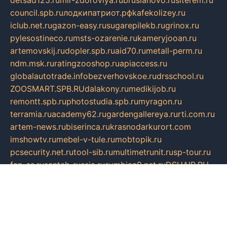
detsad125.ru
mir-zdoroviya.ru
bruslanovo.ru
siterem.ru
council.spb.ru
лодкипатриот.рф
kafekolizey.ru
iclub.net.ru
gazon-easy.ru
sugarepilekb.ru
grinox.ru
pylesostineco.ru
msts-ozarenie.ru
kameryjooan.ru
artemovskij.ru
dopler.spb.ru
aid70.ru
metall-perm.ru
ndm.msk.ru
ratingzooshop.ru
apiaccess.ru
globalautotrade.info
bezverhovskoe.ru
drsschool.ru
ZOOSMART.SPB.RU
dalakony.ru
medikijob.ru
remontt.spb.ru
photostudia.spb.ru
myragon.ru
terramia.ru
academy62.ru
gardengallereya.ru
rti.com.ru
artem-news.ru
biserinca.ru
krasnodarkurort.com
imshowtv.ru
mebel-v-tule.ru
mobtopik.ru
pcsecurity.net.ru
tool-sib.ru
multimetrunit.ru
sp-tour.ru
fan-cs.ru
santeh-russia.ru
symbian9.net.ru
DSHAIR.RU
tmmotors.spb.ru
xjocuricopii.com
musavtomat.msk.ru
obustrojdom.ru
sovetcik.ru
ybaranovskaya.ru
ppknews.ru
cult-alshei.ru
JAPANRUSSIA.RU
proekciyamebel.ru
imper-finans.ru
rim.org.ru