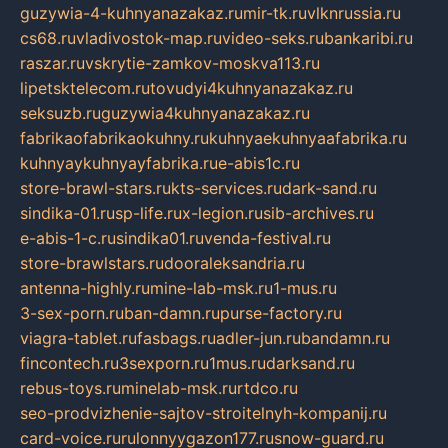
guzywia-4-kuhnyanazakaz.ru
mir-tk.ru
vlknrussia.ru
cs68.ru
vladivostok-map.ru
video-seks.ru
bankaribi.ru
raszar.ru
vskrytie-zamkov-moskva113.ru
lipetsktelecom.ru
tovudyi4kuhnyanazakaz.ru
seksuzb.ru
guzywia4kuhnyanazakaz.ru
fabrikaofabrikaokuhny.ru
kuhnyaekuhnyaafabrika.ru
kuhnyaykuhnyayfabrika.ru
e-abis1c.ru
store-brawl-stars.ru
kts-services.ru
dark-sand.ru
sindika-01.ru
sp-life.ru
x-legion.ru
sib-archives.ru
e-abis-1-c.ru
sindika01.ru
venda-festival.ru
store-brawlstars.ru
dooraleksandria.ru
antenna-highly.ru
mine-lab-msk.ru
1-mus.ru
3-sex-porn.ru
ban-damn.ru
purse-factory.ru
viagra-tablet.ru
fasbags.ru
adler-jun.ru
bandamn.ru
fincontech.ru
3sexporn.ru
1mus.ru
darksand.ru
rebus-toys.ru
minelab-msk.ru
rtdco.ru
seo-prodvizhenie-sajtov-stroitelnyh-kompanij.ru
card-voice.ru
rulonnyygazon177.ru
snow-guard.ru