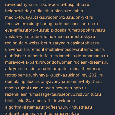
ru-industriya.ru
russkoe-porno-besplatno.ru
belgorod-day.ru
digilith.ru
pichkurovlab.ru
medic-today.ru
taksu.ru
comp123.ru
don-ykt.ru
teensvoice.ru
imgsharing.ru
domashnee-porno.ru
eva-elfie.ru
foto-tur.ru
biz-doska.ru
metropoltravel.ru
veslo-i-yakor.ru
borodino-media.ru
rostotsky.ru
regionufa.ru
weiss-bet.ru
zaryna.ru
casinotablet.ru
universalia.ru
remont-mebeli-moscow.ru
termomur.ru
clubfisher.ru
remstirufa.ru
erdamchi.ru
doramamama.ru
muraviovka-park.ru
worldofwoman.ru
clean-dreams.ru
arkrym.ru
kristinita.ru
dircomputer.ru
healthenter.ru
textexperts.ru
pivnaya-kruzhka.ru
kinofilmy-2021.ru
demolalapaluza.ru
tanyavanya.ru
remstir-tolyatti.ru
msdip.ru
jdol.ru
sokolovr.ru
newtech-spb.ru
rezemkleim.ru
massage-tai.ru
seonub.ru
zvonitut.ru
biolisichka24.ru
mncraft-download.ru
algoritm-sistema.ru
godflesh.ru
ru-industria.ru
zebra-tlt.ru
okna-proficom.ru
erynok.ru