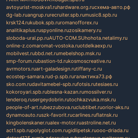
avtoyurist-moskva1.ru
hardware.org.ru
схема-авто.рф
dg-lab.ru
angrup.ru
recruiter.spb.ru
music8.spb.ru
krsk124.ru
kubok.spb.ru
romanofforex.ru
analitikaplus.ru
spyonline.ru
zosikamery.ru
sloboda-ural.pp.ru
AUTO-COM.SU
hohota.net
alimy.ru
online-z.com
aromat-vostoka.ru
otdelkaexp.ru
mobilvest.ru
bbd.net.ru
mebelshop.msk.ru
smp-forum.ru
bastion-td.ru
kosmoscreative.ru
avrmotors.ru
art-galadesign.ru
tiffany-c.ru
ecostep-samara.ru
d-p.spb.ru
галактика73.рф
sko.com.ru
davitamebel-spb.ru
fotsis.ru
tesiaes.ru
kokoroyari.spb.ru
blesna-kazan.ru
mossilver.ru
lenderoq.ru
sergeydobrin.ru
tochkazvuka.msk.ru
people-of-art.ru
bezzubova.ru
clubtibet.ru
orior-aks.ru
dynamoauto.ru
szk-favorit.ru
carlines.ru
flatnsk.ru
kingbolenskaner.ru
alex-motor.ru
astroline.net.ru
act1.spb.ru
polyglot.com.ru
gidlipetsk.ru
ooo-driada.ru