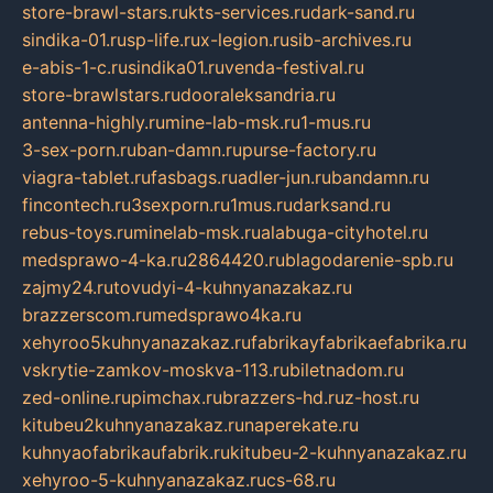
store-brawl-stars.ru
kts-services.ru
dark-sand.ru
sindika-01.ru
sp-life.ru
x-legion.ru
sib-archives.ru
e-abis-1-c.ru
sindika01.ru
venda-festival.ru
store-brawlstars.ru
dooraleksandria.ru
antenna-highly.ru
mine-lab-msk.ru
1-mus.ru
3-sex-porn.ru
ban-damn.ru
purse-factory.ru
viagra-tablet.ru
fasbags.ru
adler-jun.ru
bandamn.ru
fincontech.ru
3sexporn.ru
1mus.ru
darksand.ru
rebus-toys.ru
minelab-msk.ru
alabuga-cityhotel.ru
medsprawo-4-ka.ru
2864420.ru
blagodarenie-spb.ru
zajmy24.ru
tovudyi-4-kuhnyanazakaz.ru
brazzerscom.ru
medsprawo4ka.ru
xehyroo5kuhnyanazakaz.ru
fabrikayfabrikaefabrika.ru
vskrytie-zamkov-moskva-113.ru
biletnadom.ru
zed-online.ru
pimchax.ru
brazzers-hd.ru
z-host.ru
kitubeu2kuhnyanazakaz.ru
naperekate.ru
kuhnyaofabrikaufabrik.ru
kitubeu-2-kuhnyanazakaz.ru
xehyroo-5-kuhnyanazakaz.ru
cs-68.ru