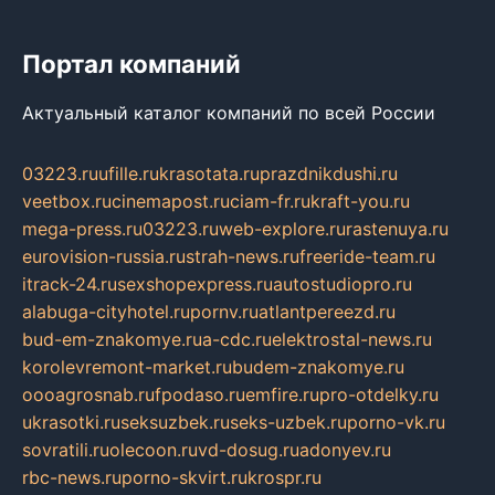
Портал компаний
Актуальный каталог компаний по всей России
03223.ru
ufille.ru
krasotata.ru
prazdnikdushi.ru
veetbox.ru
cinemapost.ru
ciam-fr.ru
kraft-you.ru
mega-press.ru
03223.ru
web-explore.ru
rastenuya.ru
eurovision-russia.ru
strah-news.ru
freeride-team.ru
itrack-24.ru
sexshopexpress.ru
autostudiopro.ru
alabuga-cityhotel.ru
pornv.ru
atlantpereezd.ru
bud-em-znakomye.ru
a-cdc.ru
elektrostal-news.ru
korolevremont-market.ru
budem-znakomye.ru
oooagrosnab.ru
fpodaso.ru
emfire.ru
pro-otdelky.ru
ukrasotki.ru
seksuzbek.ru
seks-uzbek.ru
porno-vk.ru
sovratili.ru
olecoon.ru
vd-dosug.ru
adonyev.ru
rbc-news.ru
porno-skvirt.ru
krospr.ru