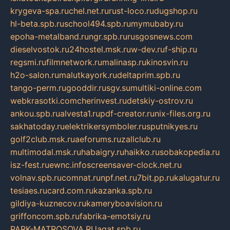
krygeva-spa.ru
chel.net.ru
rust-loco.ru
dugshop.ru
hl-beta.spb.ru
school494.spb.ru
mymubaby.ru
epoha-metalband.ru
ngr.spb.ru
rusgosnews.com
dieselvostok.ru
24hostel.msk.ru
w-dev.ru
f-ship.ru
regsmi.ru
filmnetwork.ru
malinasp.ru
kinosvin.ru
h2o-salon.ru
malutkayork.ru
deltaprim.spb.ru
tango-perm.ru
gooddir.ru
sgv.su
multiki-online.com
webkrasotki.com
cherinvest.ru
detskiy-ostrov.ru
ankou.spb.ru
alvesta1.ru
pdf-creator.ru
nix-files.org.ru
sakhatoday.ru
elektrikersymboler.ru
sputnikyes.ru
golf2club.msk.ru
aeforums.ru
zallclub.ru
multimodal.msk.ru
habaigry.ru
haikko.ru
sobakopedia.ru
isz-fest.ru
ewnc.info
screensaver-clock.net.ru
volnav.spb.ru
comnat.ru
npf.net.ru
7bit.pp.ru
kalugatur.ru
tesiaes.ru
card.com.ru
kazanka.spb.ru
gildiya-kuznecov.ru
kameryboavision.ru
griffoncom.spb.ru
fabrika-emotsiy.ru
PARK-MATROSOVA.RU
agat.spb.ru