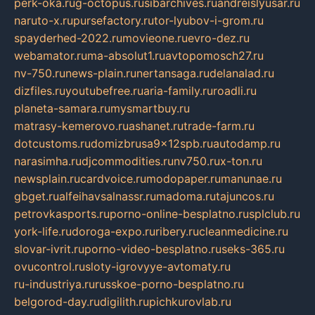
perk-oka.ru
g-octopus.ru
sibarchives.ru
andreislyusar.ru
naruto-x.ru
pursefactory.ru
tor-lyubov-i-grom.ru
spayderhed-2022.ru
movieone.ru
evro-dez.ru
webamator.ru
ma-absolut1.ru
avtopomosch27.ru
nv-750.ru
news-plain.ru
nertansaga.ru
delanalad.ru
dizfiles.ru
youtubefree.ru
aria-family.ru
roadli.ru
planeta-samara.ru
mysmartbuy.ru
matrasy-kemerovo.ru
ashanet.ru
trade-farm.ru
dotcustoms.ru
domizbrusa9x12spb.ru
autodamp.ru
narasimha.ru
djcommodities.ru
nv750.ru
x-ton.ru
newsplain.ru
cardvoice.ru
modopaper.ru
manunae.ru
gbget.ru
alfeihavsalnassr.ru
madoma.ru
tajuncos.ru
petrovkasports.ru
porno-online-besplatno.ru
splclub.ru
york-life.ru
doroga-expo.ru
ribery.ru
cleanmedicine.ru
slovar-ivrit.ru
porno-video-besplatno.ru
seks-365.ru
ovucontrol.ru
sloty-igrovyye-avtomaty.ru
ru-industriya.ru
russkoe-porno-besplatno.ru
belgorod-day.ru
digilith.ru
pichkurovlab.ru