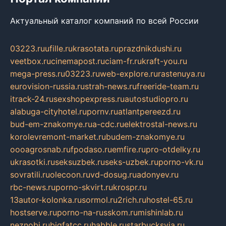
Актуальный каталог компаний по всей России
03223.ru
ufille.ru
krasotata.ru
prazdnikdushi.ru
veetbox.ru
cinemapost.ru
ciam-fr.ru
kraft-you.ru
mega-press.ru
03223.ru
web-explore.ru
rastenuya.ru
eurovision-russia.ru
strah-news.ru
freeride-team.ru
itrack-24.ru
sexshopexpress.ru
autostudiopro.ru
alabuga-cityhotel.ru
pornv.ru
atlantpereezd.ru
bud-em-znakomye.ru
a-cdc.ru
elektrostal-news.ru
korolevremont-market.ru
budem-znakomye.ru
oooagrosnab.ru
fpodaso.ru
emfire.ru
pro-otdelky.ru
ukrasotki.ru
seksuzbek.ru
seks-uzbek.ru
porno-vk.ru
sovratili.ru
olecoon.ru
vd-dosug.ru
adonyev.ru
rbc-news.ru
porno-skvirt.ru
krospr.ru
13autor-kolonka.ru
sormol.ru
2rich.ru
hostel-65.ru
hostserve.ru
porno-na-russkom.ru
mishinlab.ru
neznobi.ru
bigfatcc.ru
habble.ru
starbucksvia.ru