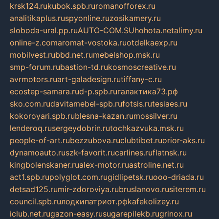
krsk124.ru
kubok.spb.ru
romanofforex.ru
analitikaplus.ru
spyonline.ru
zosikamery.ru
sloboda-ural.pp.ru
AUTO-COM.SU
hohota.net
alimy.ru
online-z.com
aromat-vostoka.ru
otdelkaexp.ru
mobilvest.ru
bbd.net.ru
mebelshop.msk.ru
smp-forum.ru
bastion-td.ru
kosmoscreative.ru
avrmotors.ru
art-galadesign.ru
tiffany-c.ru
ecostep-samara.ru
d-p.spb.ru
галактика73.рф
sko.com.ru
davitamebel-spb.ru
fotsis.ru
tesiaes.ru
kokoroyari.spb.ru
blesna-kazan.ru
mossilver.ru
lenderoq.ru
sergeydobrin.ru
tochkazvuka.msk.ru
people-of-art.ru
bezzubova.ru
clubtibet.ru
orior-aks.ru
dynamoauto.ru
szk-favorit.ru
carlines.ru
flatnsk.ru
kingbolenskaner.ru
alex-motor.ru
astroline.net.ru
act1.spb.ru
polyglot.com.ru
gidlipetsk.ru
ooo-driada.ru
detsad125.ru
mir-zdoroviya.ru
bruslanovo.ru
siterem.ru
council.spb.ru
лодкипатриот.рф
kafekolizey.ru
iclub.net.ru
gazon-easy.ru
sugarepilekb.ru
grinox.ru