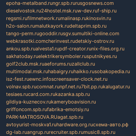
epoha-metalband.ru
ngr.spb.ru
rusgosnews.com
dieselvostok.ru
24hostel.msk.ru
w-dev.ru
f-ship.ru
regsmi.ru
filmnetwork.ru
malinasp.ru
kinosvin.ru
h2o-salon.ru
malutkayork.ru
deltaprim.spb.ru
tango-perm.ru
gooddir.ru
sgv.su
multiki-online.com
webkrasotki.com
cherinvest.ru
detskiy-ostrov.ru
ankou.spb.ru
alvesta1.ru
pdf-creator.ru
nix-files.org.ru
sakhatoday.ru
elektrikersymboler.ru
sputnikyes.ru
golf2club.msk.ru
aeforums.ru
zallclub.ru
multimodal.msk.ru
habaigry.ru
haikko.ru
sobakopedia.ru
isz-fest.ru
ewnc.info
screensaver-clock.net.ru
volnav.spb.ru
comnat.ru
npf.net.ru
7bit.pp.ru
kalugatur.ru
tesiaes.ru
card.com.ru
kazanka.spb.ru
gildiya-kuznecov.ru
kameryboavision.ru
griffoncom.spb.ru
fabrika-emotsiy.ru
PARK-MATROSOVA.RU
agat.spb.ru
avtoyurist-moskva1.ru
hardware.org.ru
схема-авто.рф
dg-lab.ru
angrup.ru
recruiter.spb.ru
music8.spb.ru