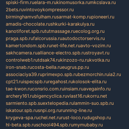
spiski-firm.ru
elara-m.ru
kinomusorka.ru
mkcslava.ru
2bets.ru
vintovoykompressor.ru
birminghamvsfulham.ru
sarmat-komp.ru
pioneeri.ru
amadis-chocolate.ru
shkurki-karakulya.ru
kanotiforet.spb.ru
tutmassage.ru
ecolog.org.ru
praga.spb.ru
falcorussia.ru
autodoctorservis.ru
kamertondom.spb.ru
net-life.net.ru
avto-vozim.ru
sakhcamera.ru
alliance-electro.spb.ru
stroyavt.ru
controlweb1.ru
tdsak74.ru
kinzozo-ru.ru
kvotka.ru
iron-snab.ru
costa-bella.ru
eugrus.pp.ru
associaciya39.ru
primexpo.spb.ru
bezmorchin.ru
ia2.ru
cpt21.ru
ispecspb.ru
regahost.ru
kolosok-elita.ru
tae-kwon.ru
consrio.com.ru
insiam.ru
avegainfo.ru
archery161.ru
bigencyclica.ru
vlast16.ru
korru.net
sarmiento.spb.su
extelopedia.ru
lammin-suo.spb.ru
iskatour.spb.ru
snpi.org.ru
running-line.ru
krygeva-spa.ru
chel.net.ru
rust-loco.ru
dugshop.ru
hl-beta.spb.ru
school494.spb.ru
mymubaby.ru