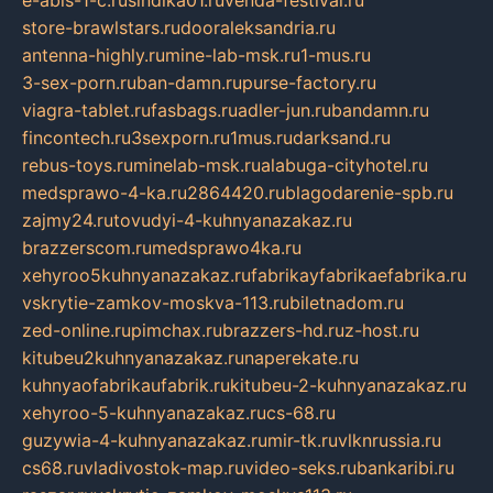
e-abis-1-c.ru
sindika01.ru
venda-festival.ru
store-brawlstars.ru
dooraleksandria.ru
antenna-highly.ru
mine-lab-msk.ru
1-mus.ru
3-sex-porn.ru
ban-damn.ru
purse-factory.ru
viagra-tablet.ru
fasbags.ru
adler-jun.ru
bandamn.ru
fincontech.ru
3sexporn.ru
1mus.ru
darksand.ru
rebus-toys.ru
minelab-msk.ru
alabuga-cityhotel.ru
medsprawo-4-ka.ru
2864420.ru
blagodarenie-spb.ru
zajmy24.ru
tovudyi-4-kuhnyanazakaz.ru
brazzerscom.ru
medsprawo4ka.ru
xehyroo5kuhnyanazakaz.ru
fabrikayfabrikaefabrika.ru
vskrytie-zamkov-moskva-113.ru
biletnadom.ru
zed-online.ru
pimchax.ru
brazzers-hd.ru
z-host.ru
kitubeu2kuhnyanazakaz.ru
naperekate.ru
kuhnyaofabrikaufabrik.ru
kitubeu-2-kuhnyanazakaz.ru
xehyroo-5-kuhnyanazakaz.ru
cs-68.ru
guzywia-4-kuhnyanazakaz.ru
mir-tk.ru
vlknrussia.ru
cs68.ru
vladivostok-map.ru
video-seks.ru
bankaribi.ru