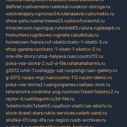
delfinet.ru
silvernano.ru
elestal.ru
vektor-doroga.ru
velotrenajery.ru
pronso54.ru
lenasever.ru
lovinskix.ru
show-pets.ru
smartnews03.ru
discofoxworld.ru
miraclecoon.ru
pongup.ru
hostel65.ru
liura.ru
glasspb.ru
firehunters.ru
gribowo.ru
gnalis.ru
bulkitula.ru
hometown-france.ru
1-xbeticricetc-1-xbetti-5.ru
shop-garena.ru
cricetc-1-xbetr-1-xbetcc-2.ru
one-life-story.ru
top-halyava.ru
accounts112.ru
poka-vse-doma-2.ru
3-d-file.ru
hahahaharms.ru
g2012.ru
tst-1.ru
shaggy-cat.ru
opsmgr.ru
ev-gallery.ru
g-2012.ru
ops-mgr.ru
accounts-112.ru
csm-demo.ru
poka-vse-doma2.ru
airgungames.ru
allseo-host.ru
tehosmotre.ru
varieta-yug.ru
cricetc1xbetr1xbetcc2.ru
raytor-d.ru
atillagunn.ru
3d-file.ru
1xbeticricetc1xbetti5.ru
uafoot-statti.ru
e-abis1c.ru
store-brawl-stars.ru
kts-services.ru
dark-sand.ru
sindika-01.ru
sp-life.ru
x-legion.ru
sib-archives.ru