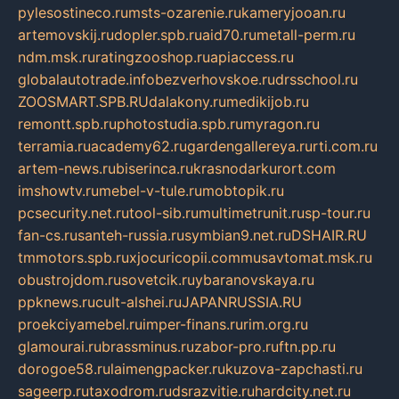
pylesostineco.ru
msts-ozarenie.ru
kameryjooan.ru
artemovskij.ru
dopler.spb.ru
aid70.ru
metall-perm.ru
ndm.msk.ru
ratingzooshop.ru
apiaccess.ru
globalautotrade.info
bezverhovskoe.ru
drsschool.ru
ZOOSMART.SPB.RU
dalakony.ru
medikijob.ru
remontt.spb.ru
photostudia.spb.ru
myragon.ru
terramia.ru
academy62.ru
gardengallereya.ru
rti.com.ru
artem-news.ru
biserinca.ru
krasnodarkurort.com
imshowtv.ru
mebel-v-tule.ru
mobtopik.ru
pcsecurity.net.ru
tool-sib.ru
multimetrunit.ru
sp-tour.ru
fan-cs.ru
santeh-russia.ru
symbian9.net.ru
DSHAIR.RU
tmmotors.spb.ru
xjocuricopii.com
musavtomat.msk.ru
obustrojdom.ru
sovetcik.ru
ybaranovskaya.ru
ppknews.ru
cult-alshei.ru
JAPANRUSSIA.RU
proekciyamebel.ru
imper-finans.ru
rim.org.ru
glamourai.ru
brassminus.ru
zabor-pro.ru
ftn.pp.ru
dorogoe58.ru
laimengpacker.ru
kuzova-zapchasti.ru
sageerp.ru
taxodrom.ru
dsrazvitie.ru
hardcity.net.ru