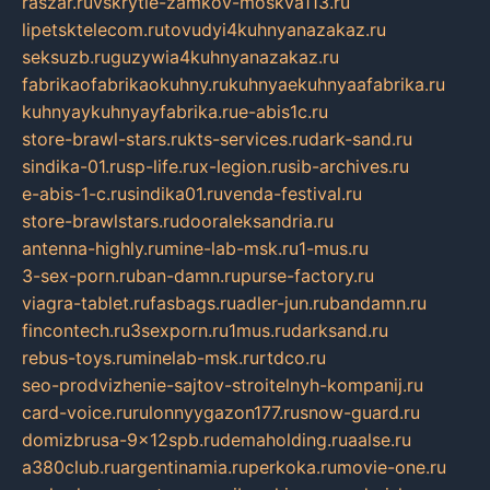
raszar.ru
vskrytie-zamkov-moskva113.ru
lipetsktelecom.ru
tovudyi4kuhnyanazakaz.ru
seksuzb.ru
guzywia4kuhnyanazakaz.ru
fabrikaofabrikaokuhny.ru
kuhnyaekuhnyaafabrika.ru
kuhnyaykuhnyayfabrika.ru
e-abis1c.ru
store-brawl-stars.ru
kts-services.ru
dark-sand.ru
sindika-01.ru
sp-life.ru
x-legion.ru
sib-archives.ru
e-abis-1-c.ru
sindika01.ru
venda-festival.ru
store-brawlstars.ru
dooraleksandria.ru
antenna-highly.ru
mine-lab-msk.ru
1-mus.ru
3-sex-porn.ru
ban-damn.ru
purse-factory.ru
viagra-tablet.ru
fasbags.ru
adler-jun.ru
bandamn.ru
fincontech.ru
3sexporn.ru
1mus.ru
darksand.ru
rebus-toys.ru
minelab-msk.ru
rtdco.ru
seo-prodvizhenie-sajtov-stroitelnyh-kompanij.ru
card-voice.ru
rulonnyygazon177.ru
snow-guard.ru
domizbrusa-9x12spb.ru
demaholding.ru
aalse.ru
a380club.ru
argentinamia.ru
perkoka.ru
movie-one.ru