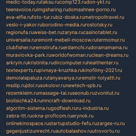
medic-today.ru
taksu.ru
comp123.ru
don-ykt.ru
teensvoice.ru
imgsharing.ru
domashnee-porno.ru
eva-elfie.ru
foto-tur.ru
biz-doska.ru
metropoltravel.ru
veslo-i-yakor.ru
borodino-media.ru
rostotsky.ru
regionufa.ru
weiss-bet.ru
zaryna.ru
casinotablet.ru
universalia.ru
remont-mebeli-moscow.ru
termomur.ru
clubfisher.ru
remstirufa.ru
erdamchi.ru
doramamama.ru
muraviovka-park.ru
worldofwoman.ru
clean-dreams.ru
arkrym.ru
kristinita.ru
dircomputer.ru
healthenter.ru
textexperts.ru
pivnaya-kruzhka.ru
kinofilmy-2021.ru
demolalapaluza.ru
tanyavanya.ru
remstir-tolyatti.ru
msdip.ru
jdol.ru
sokolovr.ru
newtech-spb.ru
rezemkleim.ru
massage-tai.ru
seonub.ru
zvonitut.ru
biolisichka24.ru
mncraft-download.ru
algoritm-sistema.ru
godflesh.ru
ru-industria.ru
zebra-tlt.ru
okna-proficom.ru
erynok.ru
onlinekinospace.ru
startupstudio-fefu.ru
zarges-ru.ru
gegenjustizunrecht.ru
autobalashov.ru
utrovortu.ru