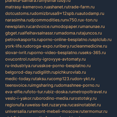
planeta-samara.ru
mysmartbuy.ru
matrasy-kemerovo.ru
ashanet.ru
trade-farm.ru
dotcustoms.ru
domizbrusa9x12spb.ru
autodamp.ru
narasimha.ru
djcommodities.ru
nv750.ru
x-ton.ru
newsplain.ru
cardvoice.ru
modopaper.ru
manunae.ru
gbget.ru
alfeihavsalnassr.ru
madoma.ru
tajuncos.ru
petrovkasports.ru
porno-online-besplatno.ru
splclub.ru
york-life.ru
doroga-expo.ru
ribery.ru
cleanmedicine.ru
slovar-ivrit.ru
porno-video-besplatno.ru
seks-365.ru
ovucontrol.ru
sloty-igrovyye-avtomaty.ru
ru-industriya.ru
russkoe-porno-besplatno.ru
belgorod-day.ru
digilith.ru
pichkurovlab.ru
medic-today.ru
taksu.ru
comp123.ru
don-ykt.ru
teensvoice.ru
imgsharing.ru
domashnee-porno.ru
eva-elfie.ru
foto-tur.ru
biz-doska.ru
metropoltravel.ru
veslo-i-yakor.ru
borodino-media.ru
rostotsky.ru
regionufa.ru
weiss-bet.ru
zaryna.ru
casinotablet.ru
universalia.ru
remont-mebeli-moscow.ru
termomur.ru