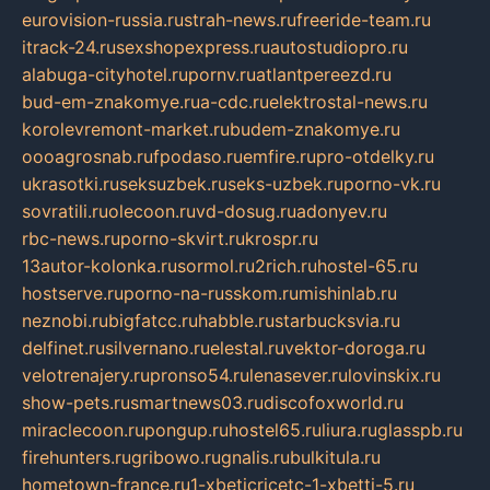
eurovision-russia.ru
strah-news.ru
freeride-team.ru
itrack-24.ru
sexshopexpress.ru
autostudiopro.ru
alabuga-cityhotel.ru
pornv.ru
atlantpereezd.ru
bud-em-znakomye.ru
a-cdc.ru
elektrostal-news.ru
korolevremont-market.ru
budem-znakomye.ru
oooagrosnab.ru
fpodaso.ru
emfire.ru
pro-otdelky.ru
ukrasotki.ru
seksuzbek.ru
seks-uzbek.ru
porno-vk.ru
sovratili.ru
olecoon.ru
vd-dosug.ru
adonyev.ru
rbc-news.ru
porno-skvirt.ru
krospr.ru
13autor-kolonka.ru
sormol.ru
2rich.ru
hostel-65.ru
hostserve.ru
porno-na-russkom.ru
mishinlab.ru
neznobi.ru
bigfatcc.ru
habble.ru
starbucksvia.ru
delfinet.ru
silvernano.ru
elestal.ru
vektor-doroga.ru
velotrenajery.ru
pronso54.ru
lenasever.ru
lovinskix.ru
show-pets.ru
smartnews03.ru
discofoxworld.ru
miraclecoon.ru
pongup.ru
hostel65.ru
liura.ru
glasspb.ru
firehunters.ru
gribowo.ru
gnalis.ru
bulkitula.ru
hometown-france.ru
1-xbeticricetc-1-xbetti-5.ru