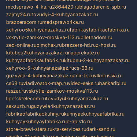
medsprawo-4-ka.ru
2864420.ru
blagodarenie-spb.ru
zajmy24.ru
tovudyi-4-kuhnyanazakaz.ru
brazzerscom.ru
medsprawo4ka.ru
xehyroo5kuhnyanazakaz.ru
fabrikayfabrikaefabrika.ru
vskrytie-zamkov-moskva-113.ru
biletnadom.ru
zed-online.ru
pimchax.ru
brazzers-hd.ru
z-host.ru
kitubeu2kuhnyanazakaz.ru
naperekate.ru
kuhnyaofabrikaufabrik.ru
kitubeu-2-kuhnyanazakaz.ru
xehyroo-5-kuhnyanazakaz.ru
cs-68.ru
guzywia-4-kuhnyanazakaz.ru
mir-tk.ru
vlknrussia.ru
cs68.ru
vladivostok-map.ru
video-seks.ru
bankaribi.ru
raszar.ru
vskrytie-zamkov-moskva113.ru
lipetsktelecom.ru
tovudyi4kuhnyanazakaz.ru
seksuzb.ru
guzywia4kuhnyanazakaz.ru
fabrikaofabrikaokuhny.ru
kuhnyaekuhnyaafabrika.ru
kuhnyaykuhnyayfabrika.ru
e-abis1c.ru
store-brawl-stars.ru
kts-services.ru
dark-sand.ru
sindika-01.ru
sp-life.ru
x-legion.ru
sib-archives.ru