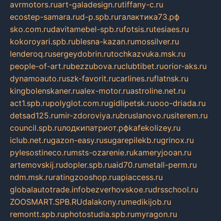
avrmotors.ru
art-galadesign.ru
tiffany-c.ru
ecostep-samara.ru
d-p.spb.ru
галактика73.рф
sko.com.ru
davitamebel-spb.ru
fotsis.ru
tesiaes.ru
kokoroyari.spb.ru
blesna-kazan.ru
mossilver.ru
lenderoq.ru
sergeydobrin.ru
tochkazvuka.msk.ru
people-of-art.ru
bezzubova.ru
clubtibet.ru
orior-aks.ru
dynamoauto.ru
szk-favorit.ru
carlines.ru
flatnsk.ru
kingbolenskaner.ru
alex-motor.ru
astroline.net.ru
act1.spb.ru
polyglot.com.ru
gidlipetsk.ru
ooo-driada.ru
detsad125.ru
mir-zdoroviya.ru
bruslanovo.ru
siterem.ru
council.spb.ru
лодкипатриот.рф
kafekolizey.ru
iclub.net.ru
gazon-easy.ru
sugarepilekb.ru
grinox.ru
pylesostineco.ru
msts-ozarenie.ru
kameryjooan.ru
artemovskij.ru
dopler.spb.ru
aid70.ru
metall-perm.ru
ndm.msk.ru
ratingzooshop.ru
apiaccess.ru
globalautotrade.info
bezverhovskoe.ru
drsschool.ru
ZOOSMART.SPB.RU
dalakony.ru
medikijob.ru
remontt.spb.ru
photostudia.spb.ru
myragon.ru