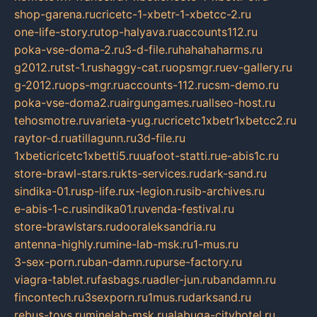
shop-garena.ru
cricetc-1-xbetr-1-xbetcc-2.ru
one-life-story.ru
top-halyava.ru
accounts112.ru
poka-vse-doma-2.ru
3-d-file.ru
hahahaharms.ru
g2012.ru
tst-1.ru
shaggy-cat.ru
opsmgr.ru
ev-gallery.ru
g-2012.ru
ops-mgr.ru
accounts-112.ru
csm-demo.ru
poka-vse-doma2.ru
airgungames.ru
allseo-host.ru
tehosmotre.ru
varieta-yug.ru
cricetc1xbetr1xbetcc2.ru
raytor-d.ru
atillagunn.ru
3d-file.ru
1xbeticricetc1xbetti5.ru
uafoot-statti.ru
e-abis1c.ru
store-brawl-stars.ru
kts-services.ru
dark-sand.ru
sindika-01.ru
sp-life.ru
x-legion.ru
sib-archives.ru
e-abis-1-c.ru
sindika01.ru
venda-festival.ru
store-brawlstars.ru
dooraleksandria.ru
antenna-highly.ru
mine-lab-msk.ru
1-mus.ru
3-sex-porn.ru
ban-damn.ru
purse-factory.ru
viagra-tablet.ru
fasbags.ru
adler-jun.ru
bandamn.ru
fincontech.ru
3sexporn.ru
1mus.ru
darksand.ru
rebus-toys.ru
minelab-msk.ru
alabuga-cityhotel.ru