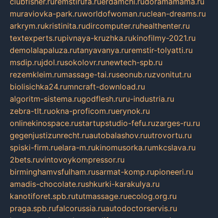
clubfisher.ru
remstirufa.ru
erdamchi.ru
doramamama.ru
muraviovka-park.ru
worldofwoman.ru
clean-dreams.ru
arkrym.ru
kristinita.ru
dircomputer.ru
healthenter.ru
textexperts.ru
pivnaya-kruzhka.ru
kinofilmy-2021.ru
demolalapaluza.ru
tanyavanya.ru
remstir-tolyatti.ru
msdip.ru
jdol.ru
sokolovr.ru
newtech-spb.ru
rezemkleim.ru
massage-tai.ru
seonub.ru
zvonitut.ru
biolisichka24.ru
mncraft-download.ru
algoritm-sistema.ru
godflesh.ru
ru-industria.ru
zebra-tlt.ru
okna-proficom.ru
erynok.ru
onlinekinospace.ru
startupstudio-fefu.ru
zarges-ru.ru
gegenjustizunrecht.ru
autobalashov.ru
utrovortu.ru
spiski-firm.ru
elara-m.ru
kinomusorka.ru
mkcslava.ru
2bets.ru
vintovoykompressor.ru
birminghamvsfulham.ru
sarmat-komp.ru
pioneeri.ru
amadis-chocolate.ru
shkurki-karakulya.ru
kanotiforet.spb.ru
tutmassage.ru
ecolog.org.ru
praga.spb.ru
falcorussia.ru
autodoctorservis.ru