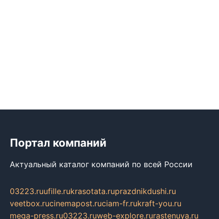
Портал компаний
Актуальный каталог компаний по всей России
03223.ru
ufille.ru
krasotata.ru
prazdnikdushi.ru
veetbox.ru
cinemapost.ru
ciam-fr.ru
kraft-you.ru
mega-press.ru
03223.ru
web-explore.ru
rastenuya.ru