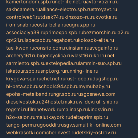
kamertondom.spb.ru
net-life.net.ru
avto-vozim.ru
sakhcamera.ru
alliance-electro.spb.ru
stroyavt.ru
controlweb1.ru
tdsak74.ru
kinzozo-ru.ru
kvotka.ru
iron-snab.ru
costa-bella.ru
eugrus.pp.ru
associaciya39.ru
primexpo.spb.ru
bezmorchin.ru
ia2.ru
cpt21.ru
ispecspb.ru
regahost.ru
kolosok-elita.ru
tae-kwon.ru
consrio.com.ru
insiam.ru
avegainfo.ru
archery161.ru
bigencyclica.ru
vlast16.ru
korru.net
sarmiento.spb.su
extelopedia.ru
lammin-suo.spb.ru
iskatour.spb.ru
snpi.org.ru
running-line.ru
krygeva-spa.ru
chel.net.ru
rust-loco.ru
dugshop.ru
hl-beta.spb.ru
school494.spb.ru
mymubaby.ru
epoha-metalband.ru
ngr.spb.ru
rusgosnews.com
dieselvostok.ru
24hostel.msk.ru
w-dev.ru
f-ship.ru
regsmi.ru
filmnetwork.ru
malinasp.ru
kinosvin.ru
h2o-salon.ru
malutkayork.ru
deltaprim.spb.ru
tango-perm.ru
gooddir.ru
sgv.su
multiki-online.com
webkrasotki.com
cherinvest.ru
detskiy-ostrov.ru