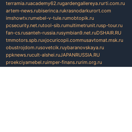
terramia.ru
academy62.ru
gardengallereya.ru
rti.com.ru
artem-news.ru
biserinca.ru
krasnodarkurort.com
imshowtv.ru
mebel-v-tule.ru
mobtopik.ru
pcsecurity.net.ru
tool-sib.ru
multimetrunit.ru
sp-tour.ru
fan-cs.ru
santeh-russia.ru
symbian9.net.ru
DSHAIR.RU
tmmotors.spb.ru
xjocuricopii.com
musavtomat.msk.ru
obustrojdom.ru
sovetcik.ru
ybaranovskaya.ru
ppknews.ru
cult-alshei.ru
JAPANRUSSIA.RU
proekciyamebel.ru
imper-finans.ru
rim.org.ru
glamourai.ru
brassminus.ru
zabor-pro.ru
ftn.pp.ru
dorogoe58.ru
laimengpacker.ru
kuzova-zapchasti.ru
sageerp.ru
taxodrom.ru
dsrazvitie.ru
hardcity.net.ru
ratinghomegames.ru
topservice25.ru
gubernyan.ru
gtglasslined.ru
ii4.ru
tssport.spb.ru
andorra24.com
blackwallstreet.ru
oboimos.ru
optim-doors.com.ru
ikuch.ru
nycr.org.ru
npa21.ru
vremya-ch.spb.ru
desert000.ru
ivtorgi.ru
ifiori.ru
catalog-statei.ru
dcv.org.ru
spetsmaster174.ru
ipkameryhiseeu.ru