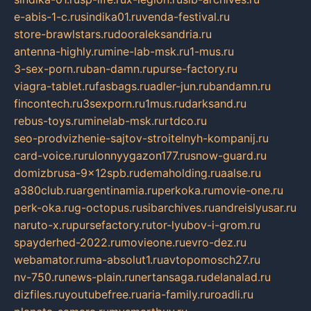
e-abis-1-c.ru
sindika01.ru
venda-festival.ru
store-brawlstars.ru
dooraleksandria.ru
antenna-highly.ru
mine-lab-msk.ru
1-mus.ru
3-sex-porn.ru
ban-damn.ru
purse-factory.ru
viagra-tablet.ru
fasbags.ru
adler-jun.ru
bandamn.ru
fincontech.ru
3sexporn.ru
1mus.ru
darksand.ru
rebus-toys.ru
minelab-msk.ru
rtdco.ru
seo-prodvizhenie-sajtov-stroitelnyh-kompanij.ru
card-voice.ru
rulonnyygazon177.ru
snow-guard.ru
domizbrusa-9x12spb.ru
demaholding.ru
aalse.ru
a380club.ru
argentinamia.ru
perkoka.ru
movie-one.ru
perk-oka.ru
g-octopus.ru
sibarchives.ru
andreislyusar.ru
naruto-x.ru
pursefactory.ru
tor-lyubov-i-grom.ru
spayderhed-2022.ru
movieone.ru
evro-dez.ru
webamator.ru
ma-absolut1.ru
avtopomosch27.ru
nv-750.ru
news-plain.ru
nertansaga.ru
delanalad.ru
dizfiles.ru
youtubefree.ru
aria-family.ru
roadli.ru