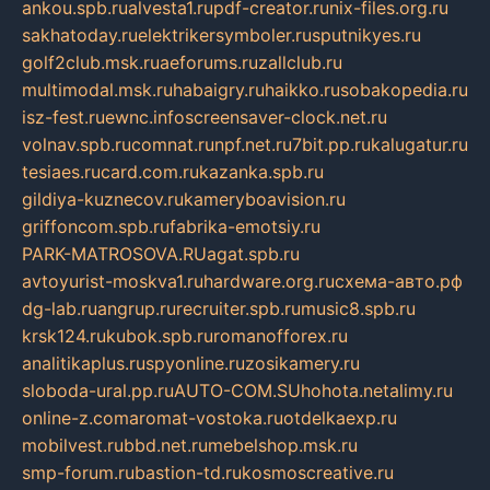
ankou.spb.ru
alvesta1.ru
pdf-creator.ru
nix-files.org.ru
sakhatoday.ru
elektrikersymboler.ru
sputnikyes.ru
golf2club.msk.ru
aeforums.ru
zallclub.ru
multimodal.msk.ru
habaigry.ru
haikko.ru
sobakopedia.ru
isz-fest.ru
ewnc.info
screensaver-clock.net.ru
volnav.spb.ru
comnat.ru
npf.net.ru
7bit.pp.ru
kalugatur.ru
tesiaes.ru
card.com.ru
kazanka.spb.ru
gildiya-kuznecov.ru
kameryboavision.ru
griffoncom.spb.ru
fabrika-emotsiy.ru
PARK-MATROSOVA.RU
agat.spb.ru
avtoyurist-moskva1.ru
hardware.org.ru
схема-авто.рф
dg-lab.ru
angrup.ru
recruiter.spb.ru
music8.spb.ru
krsk124.ru
kubok.spb.ru
romanofforex.ru
analitikaplus.ru
spyonline.ru
zosikamery.ru
sloboda-ural.pp.ru
AUTO-COM.SU
hohota.net
alimy.ru
online-z.com
aromat-vostoka.ru
otdelkaexp.ru
mobilvest.ru
bbd.net.ru
mebelshop.msk.ru
smp-forum.ru
bastion-td.ru
kosmoscreative.ru