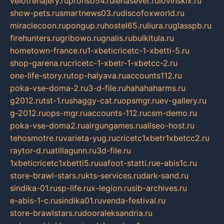
velotrenajery.ru
pronso54.ru
lenasever.ru
lovinskix.ru
show-pets.ru
smartnews03.ru
discofoxworld.ru
miraclecoon.ru
pongup.ru
hostel65.ru
liura.ru
glasspb.ru
firehunters.ru
gribowo.ru
gnalis.ru
bulkitula.ru
hometown-france.ru
1-xbeticricetc-1-xbetti-5.ru
shop-garena.ru
cricetc-1-xbetr-1-xbetcc-2.ru
one-life-story.ru
top-halyava.ru
accounts112.ru
poka-vse-doma-2.ru
3-d-file.ru
hahahaharms.ru
g2012.ru
tst-1.ru
shaggy-cat.ru
opsmgr.ru
ev-gallery.ru
g-2012.ru
ops-mgr.ru
accounts-112.ru
csm-demo.ru
poka-vse-doma2.ru
airgungames.ru
allseo-host.ru
tehosmotre.ru
varieta-yug.ru
cricetc1xbetr1xbetcc2.ru
raytor-d.ru
atillagunn.ru
3d-file.ru
1xbeticricetc1xbetti5.ru
uafoot-statti.ru
e-abis1c.ru
store-brawl-stars.ru
kts-services.ru
dark-sand.ru
sindika-01.ru
sp-life.ru
x-legion.ru
sib-archives.ru
e-abis-1-c.ru
sindika01.ru
venda-festival.ru
store-brawlstars.ru
dooraleksandria.ru