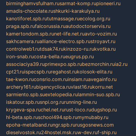
birminghamvsfulham.ru
sarmat-komp.ru
pioneeri.ru
amadis-chocolate.ru
shkurki-karakulya.ru
kanotiforet.spb.ru
tutmassage.ru
ecolog.org.ru
praga.spb.ru
falcorussia.ru
autodoctorservis.ru
kamertondom.spb.ru
net-life.net.ru
avto-vozim.ru
sakhcamera.ru
alliance-electro.spb.ru
stroyavt.ru
controlweb1.ru
tdsak74.ru
kinzozo-ru.ru
kvotka.ru
iron-snab.ru
costa-bella.ru
eugrus.pp.ru
associaciya39.ru
primexpo.spb.ru
bezmorchin.ru
ia2.ru
cpt21.ru
ispecspb.ru
regahost.ru
kolosok-elita.ru
tae-kwon.ru
consrio.com.ru
insiam.ru
avegainfo.ru
archery161.ru
bigencyclica.ru
vlast16.ru
korru.net
sarmiento.spb.su
extelopedia.ru
lammin-suo.spb.ru
iskatour.spb.ru
snpi.org.ru
running-line.ru
krygeva-spa.ru
chel.net.ru
rust-loco.ru
dugshop.ru
hl-beta.spb.ru
school494.spb.ru
mymubaby.ru
epoha-metalband.ru
ngr.spb.ru
rusgosnews.com
dieselvostok.ru
24hostel.msk.ru
w-dev.ru
f-ship.ru