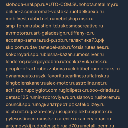
sloboda-ural.pp.ru
AUTO-COM.SU
hohota.net
alimy.ru
online-z.com
aromat-vostoka.ru
otdelkaexp.ru
mobilvest.ru
bbd.net.ru
mebelshop.msk.ru
smp-forum.ru
bastion-td.ru
kosmoscreative.ru
avrmotors.ru
art-galadesign.ru
tiffany-c.ru
ecostep-samara.ru
d-p.spb.ru
галактика73.рф
sko.com.ru
davitamebel-spb.ru
fotsis.ru
tesiaes.ru
kokoroyari.spb.ru
blesna-kazan.ru
mossilver.ru
lenderoq.ru
sergeydobrin.ru
tochkazvuka.msk.ru
people-of-art.ru
bezzubova.ru
clubtibet.ru
orior-aks.ru
dynamoauto.ru
szk-favorit.ru
carlines.ru
flatnsk.ru
kingbolenskaner.ru
alex-motor.ru
astroline.net.ru
act1.spb.ru
polyglot.com.ru
gidlipetsk.ru
ooo-driada.ru
detsad125.ru
mir-zdoroviya.ru
bruslanovo.ru
siterem.ru
council.spb.ru
лодкипатриот.рф
kafekolizey.ru
iclub.net.ru
gazon-easy.ru
sugarepilekb.ru
grinox.ru
pylesostineco.ru
msts-ozarenie.ru
kameryjooan.ru
artemovskij.ru
dopler.spb.ru
aid70.ru
metall-perm.ru