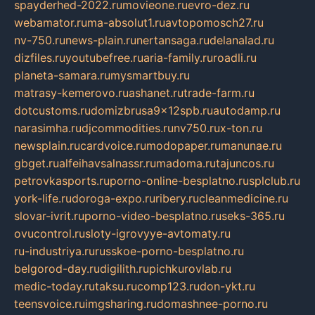
spayderhed-2022.ru
movieone.ru
evro-dez.ru
webamator.ru
ma-absolut1.ru
avtopomosch27.ru
nv-750.ru
news-plain.ru
nertansaga.ru
delanalad.ru
dizfiles.ru
youtubefree.ru
aria-family.ru
roadli.ru
planeta-samara.ru
mysmartbuy.ru
matrasy-kemerovo.ru
ashanet.ru
trade-farm.ru
dotcustoms.ru
domizbrusa9x12spb.ru
autodamp.ru
narasimha.ru
djcommodities.ru
nv750.ru
x-ton.ru
newsplain.ru
cardvoice.ru
modopaper.ru
manunae.ru
gbget.ru
alfeihavsalnassr.ru
madoma.ru
tajuncos.ru
petrovkasports.ru
porno-online-besplatno.ru
splclub.ru
york-life.ru
doroga-expo.ru
ribery.ru
cleanmedicine.ru
slovar-ivrit.ru
porno-video-besplatno.ru
seks-365.ru
ovucontrol.ru
sloty-igrovyye-avtomaty.ru
ru-industriya.ru
russkoe-porno-besplatno.ru
belgorod-day.ru
digilith.ru
pichkurovlab.ru
medic-today.ru
taksu.ru
comp123.ru
don-ykt.ru
teensvoice.ru
imgsharing.ru
domashnee-porno.ru