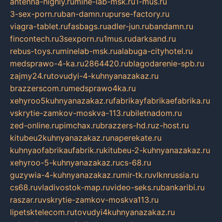
antenna-highly.ru
mine-lab-msk.ru
1-mus.ru
3-sex-porn.ru
ban-damn.ru
purse-factory.ru
viagra-tablet.ru
fasbags.ru
adler-jun.ru
bandamn.ru
fincontech.ru
3sexporn.ru
1mus.ru
darksand.ru
rebus-toys.ru
minelab-msk.ru
alabuga-cityhotel.ru
medsprawo-4-ka.ru
2864420.ru
blagodarenie-spb.ru
zajmy24.ru
tovudyi-4-kuhnyanazakaz.ru
brazzerscom.ru
medsprawo4ka.ru
xehyroo5kuhnyanazakaz.ru
fabrikayfabrikaefabrika.ru
vskrytie-zamkov-moskva-113.ru
biletnadom.ru
zed-online.ru
pimchax.ru
brazzers-hd.ru
z-host.ru
kitubeu2kuhnyanazakaz.ru
naperekate.ru
kuhnyaofabrikaufabrik.ru
kitubeu-2-kuhnyanazakaz.ru
xehyroo-5-kuhnyanazakaz.ru
cs-68.ru
guzywia-4-kuhnyanazakaz.ru
mir-tk.ru
vlknrussia.ru
cs68.ru
vladivostok-map.ru
video-seks.ru
bankaribi.ru
raszar.ru
vskrytie-zamkov-moskva113.ru
lipetsktelecom.ru
tovudyi4kuhnyanazakaz.ru