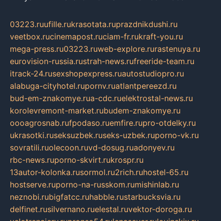
03223.ru
ufille.ru
krasotata.ru
prazdnikdushi.ru
veetbox.ru
cinemapost.ru
ciam-fr.ru
kraft-you.ru
mega-press.ru
03223.ru
web-explore.ru
rastenuya.ru
eurovision-russia.ru
strah-news.ru
freeride-team.ru
itrack-24.ru
sexshopexpress.ru
autostudiopro.ru
alabuga-cityhotel.ru
pornv.ru
atlantpereezd.ru
bud-em-znakomye.ru
a-cdc.ru
elektrostal-news.ru
korolevremont-market.ru
budem-znakomye.ru
oooagrosnab.ru
fpodaso.ru
emfire.ru
pro-otdelky.ru
ukrasotki.ru
seksuzbek.ru
seks-uzbek.ru
porno-vk.ru
sovratili.ru
olecoon.ru
vd-dosug.ru
adonyev.ru
rbc-news.ru
porno-skvirt.ru
krospr.ru
13autor-kolonka.ru
sormol.ru
2rich.ru
hostel-65.ru
hostserve.ru
porno-na-russkom.ru
mishinlab.ru
neznobi.ru
bigfatcc.ru
habble.ru
starbucksvia.ru
delfinet.ru
silvernano.ru
elestal.ru
vektor-doroga.ru