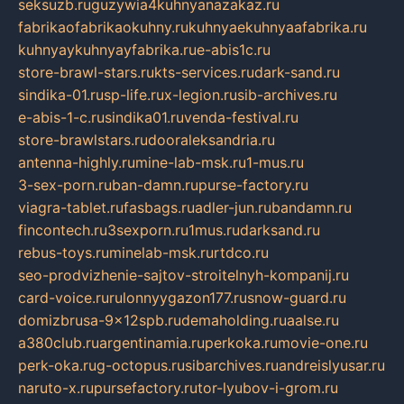
seksuzb.ru
guzywia4kuhnyanazakaz.ru
fabrikaofabrikaokuhny.ru
kuhnyaekuhnyaafabrika.ru
kuhnyaykuhnyayfabrika.ru
e-abis1c.ru
store-brawl-stars.ru
kts-services.ru
dark-sand.ru
sindika-01.ru
sp-life.ru
x-legion.ru
sib-archives.ru
e-abis-1-c.ru
sindika01.ru
venda-festival.ru
store-brawlstars.ru
dooraleksandria.ru
antenna-highly.ru
mine-lab-msk.ru
1-mus.ru
3-sex-porn.ru
ban-damn.ru
purse-factory.ru
viagra-tablet.ru
fasbags.ru
adler-jun.ru
bandamn.ru
fincontech.ru
3sexporn.ru
1mus.ru
darksand.ru
rebus-toys.ru
minelab-msk.ru
rtdco.ru
seo-prodvizhenie-sajtov-stroitelnyh-kompanij.ru
card-voice.ru
rulonnyygazon177.ru
snow-guard.ru
domizbrusa-9x12spb.ru
demaholding.ru
aalse.ru
a380club.ru
argentinamia.ru
perkoka.ru
movie-one.ru
perk-oka.ru
g-octopus.ru
sibarchives.ru
andreislyusar.ru
naruto-x.ru
pursefactory.ru
tor-lyubov-i-grom.ru