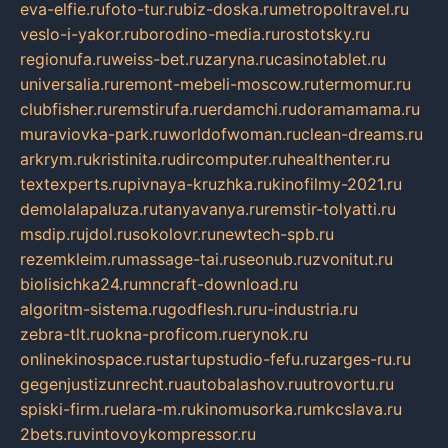
eva-elfie.ru
foto-tur.ru
biz-doska.ru
metropoltravel.ru
veslo-i-yakor.ru
borodino-media.ru
rostotsky.ru
regionufa.ru
weiss-bet.ru
zaryna.ru
casinotablet.ru
universalia.ru
remont-mebeli-moscow.ru
termomur.ru
clubfisher.ru
remstirufa.ru
erdamchi.ru
doramamama.ru
muraviovka-park.ru
worldofwoman.ru
clean-dreams.ru
arkrym.ru
kristinita.ru
dircomputer.ru
healthenter.ru
textexperts.ru
pivnaya-kruzhka.ru
kinofilmy-2021.ru
demolalapaluza.ru
tanyavanya.ru
remstir-tolyatti.ru
msdip.ru
jdol.ru
sokolovr.ru
newtech-spb.ru
rezemkleim.ru
massage-tai.ru
seonub.ru
zvonitut.ru
biolisichka24.ru
mncraft-download.ru
algoritm-sistema.ru
godflesh.ru
ru-industria.ru
zebra-tlt.ru
okna-proficom.ru
erynok.ru
onlinekinospace.ru
startupstudio-fefu.ru
zarges-ru.ru
gegenjustizunrecht.ru
autobalashov.ru
utrovortu.ru
spiski-firm.ru
elara-m.ru
kinomusorka.ru
mkcslava.ru
2bets.ru
vintovoykompressor.ru