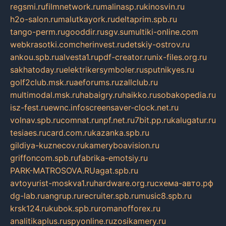
regsmi.ru
filmnetwork.ru
malinasp.ru
kinosvin.ru
h2o-salon.ru
malutkayork.ru
deltaprim.spb.ru
tango-perm.ru
gooddir.ru
sgv.su
multiki-online.com
webkrasotki.com
cherinvest.ru
detskiy-ostrov.ru
ankou.spb.ru
alvesta1.ru
pdf-creator.ru
nix-files.org.ru
sakhatoday.ru
elektrikersymboler.ru
sputnikyes.ru
golf2club.msk.ru
aeforums.ru
zallclub.ru
multimodal.msk.ru
habaigry.ru
haikko.ru
sobakopedia.ru
isz-fest.ru
ewnc.info
screensaver-clock.net.ru
volnav.spb.ru
comnat.ru
npf.net.ru
7bit.pp.ru
kalugatur.ru
tesiaes.ru
card.com.ru
kazanka.spb.ru
gildiya-kuznecov.ru
kameryboavision.ru
griffoncom.spb.ru
fabrika-emotsiy.ru
PARK-MATROSOVA.RU
agat.spb.ru
avtoyurist-moskva1.ru
hardware.org.ru
схема-авто.рф
dg-lab.ru
angrup.ru
recruiter.spb.ru
music8.spb.ru
krsk124.ru
kubok.spb.ru
romanofforex.ru
analitikaplus.ru
spyonline.ru
zosikamery.ru