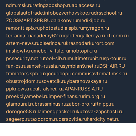
ndm.msk.ru
ratingzooshop.ru
apiaccess.ru
globalautotrade.info
bezverhovskoe.ru
drsschool.ru
ZOOSMART.SPB.RU
dalakony.ru
medikijob.ru
remontt.spb.ru
photostudia.spb.ru
myragon.ru
terramia.ru
academy62.ru
gardengallereya.ru
rti.com.ru
artem-news.ru
biserinca.ru
krasnodarkurort.com
imshowtv.ru
mebel-v-tule.ru
mobtopik.ru
pcsecurity.net.ru
tool-sib.ru
multimetrunit.ru
sp-tour.ru
fan-cs.ru
santeh-russia.ru
symbian9.net.ru
DSHAIR.RU
tmmotors.spb.ru
xjocuricopii.com
musavtomat.msk.ru
obustrojdom.ru
sovetcik.ru
ybaranovskaya.ru
ppknews.ru
cult-alshei.ru
JAPANRUSSIA.RU
proekciyamebel.ru
imper-finans.ru
rim.org.ru
glamourai.ru
brassminus.ru
zabor-pro.ru
ftn.pp.ru
dorogoe58.ru
laimengpacker.ru
kuzova-zapchasti.ru
sageerp.ru
taxodrom.ru
dsrazvitie.ru
hardcity.net.ru
ratinghomegames.ru
topservice25.ru
gubernyan.ru
gtglasslined.ru
ii4.ru
tssport.spb.ru
andorra24.com