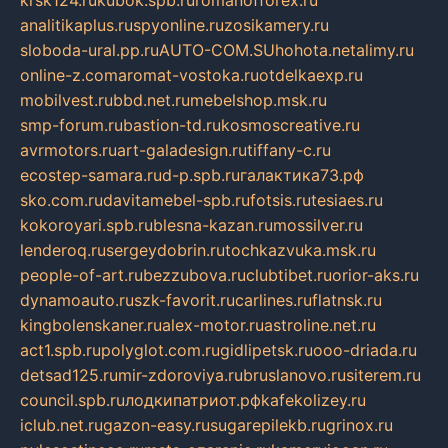
krsk124.ru
kubok.spb.ru
romanofforex.ru
analitikaplus.ru
spyonline.ru
zosikamery.ru
sloboda-ural.pp.ru
AUTO-COM.SU
hohota.net
alimy.ru
online-z.com
aromat-vostoka.ru
otdelkaexp.ru
mobilvest.ru
bbd.net.ru
mebelshop.msk.ru
smp-forum.ru
bastion-td.ru
kosmoscreative.ru
avrmotors.ru
art-galadesign.ru
tiffany-c.ru
ecostep-samara.ru
d-p.spb.ru
галактика73.рф
sko.com.ru
davitamebel-spb.ru
fotsis.ru
tesiaes.ru
kokoroyari.spb.ru
blesna-kazan.ru
mossilver.ru
lenderoq.ru
sergeydobrin.ru
tochkazvuka.msk.ru
people-of-art.ru
bezzubova.ru
clubtibet.ru
orior-aks.ru
dynamoauto.ru
szk-favorit.ru
carlines.ru
flatnsk.ru
kingbolenskaner.ru
alex-motor.ru
astroline.net.ru
act1.spb.ru
polyglot.com.ru
gidlipetsk.ru
ooo-driada.ru
detsad125.ru
mir-zdoroviya.ru
bruslanovo.ru
siterem.ru
council.spb.ru
лодкипатриот.рф
kafekolizey.ru
iclub.net.ru
gazon-easy.ru
sugarepilekb.ru
grinox.ru