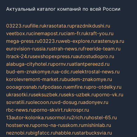
Актуальный каталог компаний по всей России
03223.ru
ufille.ru
krasotata.ru
prazdnikdushi.ru
veetbox.ru
cinemapost.ru
ciam-fr.ru
kraft-you.ru
mega-press.ru
03223.ru
web-explore.ru
rastenuya.ru
eurovision-russia.ru
strah-news.ru
freeride-team.ru
itrack-24.ru
sexshopexpress.ru
autostudiopro.ru
alabuga-cityhotel.ru
pornv.ru
atlantpereezd.ru
bud-em-znakomye.ru
a-cdc.ru
elektrostal-news.ru
korolevremont-market.ru
budem-znakomye.ru
oooagrosnab.ru
fpodaso.ru
emfire.ru
pro-otdelky.ru
ukrasotki.ru
seksuzbek.ru
seks-uzbek.ru
porno-vk.ru
sovratili.ru
olecoon.ru
vd-dosug.ru
adonyev.ru
rbc-news.ru
porno-skvirt.ru
krospr.ru
13autor-kolonka.ru
sormol.ru
2rich.ru
hostel-65.ru
hostserve.ru
porno-na-russkom.ru
mishinlab.ru
neznobi.ru
bigfatcc.ru
habble.ru
starbucksvia.ru