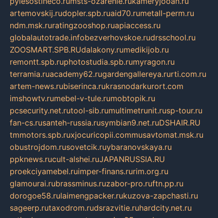
pylesostineco.ru
msts-ozarenie.ru
kameryjooan.ru
artemovskij.ru
dopler.spb.ru
aid70.ru
metall-perm.ru
ndm.msk.ru
ratingzooshop.ru
apiaccess.ru
globalautotrade.info
bezverhovskoe.ru
drsschool.ru
ZOOSMART.SPB.RU
dalakony.ru
medikijob.ru
remontt.spb.ru
photostudia.spb.ru
myragon.ru
terramia.ru
academy62.ru
gardengallereya.ru
rti.com.ru
artem-news.ru
biserinca.ru
krasnodarkurort.com
imshowtv.ru
mebel-v-tule.ru
mobtopik.ru
pcsecurity.net.ru
tool-sib.ru
multimetrunit.ru
sp-tour.ru
fan-cs.ru
santeh-russia.ru
symbian9.net.ru
DSHAIR.RU
tmmotors.spb.ru
xjocuricopii.com
musavtomat.msk.ru
obustrojdom.ru
sovetcik.ru
ybaranovskaya.ru
ppknews.ru
cult-alshei.ru
JAPANRUSSIA.RU
proekciyamebel.ru
imper-finans.ru
rim.org.ru
glamourai.ru
brassminus.ru
zabor-pro.ru
ftn.pp.ru
dorogoe58.ru
laimengpacker.ru
kuzova-zapchasti.ru
sageerp.ru
taxodrom.ru
dsrazvitie.ru
hardcity.net.ru