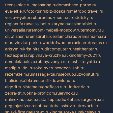
teensvoice.ru
imgsharing.ru
domashnee-porno.ru
eva-elfie.ru
foto-tur.ru
biz-doska.ru
metropoltravel.ru
veslo-i-yakor.ru
borodino-media.ru
rostotsky.ru
regionufa.ru
weiss-bet.ru
zaryna.ru
casinotablet.ru
universalia.ru
remont-mebeli-moscow.ru
termomur.ru
clubfisher.ru
remstirufa.ru
erdamchi.ru
doramamama.ru
muraviovka-park.ru
worldofwoman.ru
clean-dreams.ru
arkrym.ru
kristinita.ru
dircomputer.ru
healthenter.ru
textexperts.ru
pivnaya-kruzhka.ru
kinofilmy-2021.ru
demolalapaluza.ru
tanyavanya.ru
remstir-tolyatti.ru
msdip.ru
jdol.ru
sokolovr.ru
newtech-spb.ru
rezemkleim.ru
massage-tai.ru
seonub.ru
zvonitut.ru
biolisichka24.ru
mncraft-download.ru
algoritm-sistema.ru
godflesh.ru
ru-industria.ru
zebra-tlt.ru
okna-proficom.ru
erynok.ru
onlinekinospace.ru
startupstudio-fefu.ru
zarges-ru.ru
gegenjustizunrecht.ru
autobalashov.ru
utrovortu.ru
spiski-firm.ru
elara-m.ru
kinomusorka.ru
mkcslava.ru