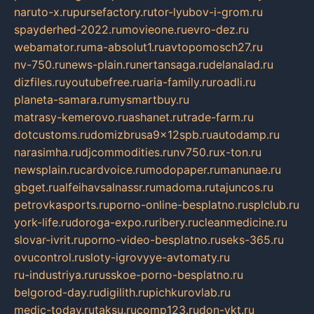
naruto-x.ru
pursefactory.ru
tor-lyubov-i-grom.ru
spayderhed-2022.ru
movieone.ru
evro-dez.ru
webamator.ru
ma-absolut1.ru
avtopomosch27.ru
nv-750.ru
news-plain.ru
nertansaga.ru
delanalad.ru
dizfiles.ru
youtubefree.ru
aria-family.ru
roadli.ru
planeta-samara.ru
mysmartbuy.ru
matrasy-kemerovo.ru
ashanet.ru
trade-farm.ru
dotcustoms.ru
domizbrusa9x12spb.ru
autodamp.ru
narasimha.ru
djcommodities.ru
nv750.ru
x-ton.ru
newsplain.ru
cardvoice.ru
modopaper.ru
manunae.ru
gbget.ru
alfeihavsalnassr.ru
madoma.ru
tajuncos.ru
petrovkasports.ru
porno-online-besplatno.ru
splclub.ru
york-life.ru
doroga-expo.ru
ribery.ru
cleanmedicine.ru
slovar-ivrit.ru
porno-video-besplatno.ru
seks-365.ru
ovucontrol.ru
sloty-igrovyye-avtomaty.ru
ru-industriya.ru
russkoe-porno-besplatno.ru
belgorod-day.ru
digilith.ru
pichkurovlab.ru
medic-today.ru
taksu.ru
comp123.ru
don-ykt.ru