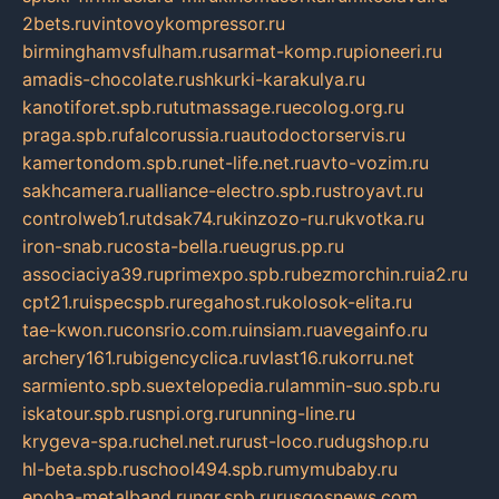
2bets.ru
vintovoykompressor.ru
birminghamvsfulham.ru
sarmat-komp.ru
pioneeri.ru
amadis-chocolate.ru
shkurki-karakulya.ru
kanotiforet.spb.ru
tutmassage.ru
ecolog.org.ru
praga.spb.ru
falcorussia.ru
autodoctorservis.ru
kamertondom.spb.ru
net-life.net.ru
avto-vozim.ru
sakhcamera.ru
alliance-electro.spb.ru
stroyavt.ru
controlweb1.ru
tdsak74.ru
kinzozo-ru.ru
kvotka.ru
iron-snab.ru
costa-bella.ru
eugrus.pp.ru
associaciya39.ru
primexpo.spb.ru
bezmorchin.ru
ia2.ru
cpt21.ru
ispecspb.ru
regahost.ru
kolosok-elita.ru
tae-kwon.ru
consrio.com.ru
insiam.ru
avegainfo.ru
archery161.ru
bigencyclica.ru
vlast16.ru
korru.net
sarmiento.spb.su
extelopedia.ru
lammin-suo.spb.ru
iskatour.spb.ru
snpi.org.ru
running-line.ru
krygeva-spa.ru
chel.net.ru
rust-loco.ru
dugshop.ru
hl-beta.spb.ru
school494.spb.ru
mymubaby.ru
epoha-metalband.ru
ngr.spb.ru
rusgosnews.com