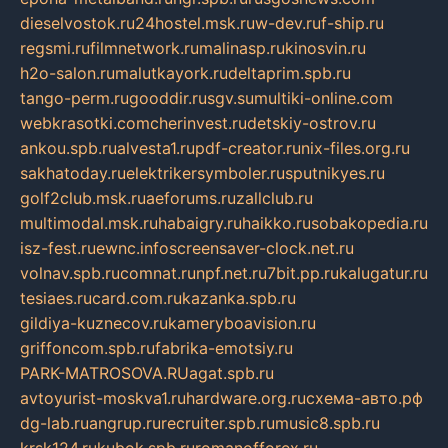
dieselvostok.ru
24hostel.msk.ru
w-dev.ru
f-ship.ru
regsmi.ru
filmnetwork.ru
malinasp.ru
kinosvin.ru
h2o-salon.ru
malutkayork.ru
deltaprim.spb.ru
tango-perm.ru
gooddir.ru
sgv.su
multiki-online.com
webkrasotki.com
cherinvest.ru
detskiy-ostrov.ru
ankou.spb.ru
alvesta1.ru
pdf-creator.ru
nix-files.org.ru
sakhatoday.ru
elektrikersymboler.ru
sputnikyes.ru
golf2club.msk.ru
aeforums.ru
zallclub.ru
multimodal.msk.ru
habaigry.ru
haikko.ru
sobakopedia.ru
isz-fest.ru
ewnc.info
screensaver-clock.net.ru
volnav.spb.ru
comnat.ru
npf.net.ru
7bit.pp.ru
kalugatur.ru
tesiaes.ru
card.com.ru
kazanka.spb.ru
gildiya-kuznecov.ru
kameryboavision.ru
griffoncom.spb.ru
fabrika-emotsiy.ru
PARK-MATROSOVA.RU
agat.spb.ru
avtoyurist-moskva1.ru
hardware.org.ru
схема-авто.рф
dg-lab.ru
angrup.ru
recruiter.spb.ru
music8.spb.ru