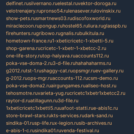
delfinet.ru
silvernano.ru
elestal.ru
vektor-doroga.ru
velotrenajery.ru
pronso54.ru
lenasever.ru
lovinskix.ru
show-pets.ru
smartnews03.ru
discofoxworld.ru
miraclecoon.ru
pongup.ru
hostel65.ru
liura.ru
glasspb.ru
firehunters.ru
gribowo.ru
gnalis.ru
bulkitula.ru
hometown-france.ru
1-xbeticricetc-1-xbetti-5.ru
shop-garena.ru
cricetc-1-xbetr-1-xbetcc-2.ru
one-life-story.ru
top-halyava.ru
accounts112.ru
poka-vse-doma-2.ru
3-d-file.ru
hahahaharms.ru
g2012.ru
tst-1.ru
shaggy-cat.ru
opsmgr.ru
ev-gallery.ru
g-2012.ru
ops-mgr.ru
accounts-112.ru
csm-demo.ru
poka-vse-doma2.ru
airgungames.ru
allseo-host.ru
tehosmotre.ru
varieta-yug.ru
cricetc1xbetr1xbetcc2.ru
raytor-d.ru
atillagunn.ru
3d-file.ru
1xbeticricetc1xbetti5.ru
uafoot-statti.ru
e-abis1c.ru
store-brawl-stars.ru
kts-services.ru
dark-sand.ru
sindika-01.ru
sp-life.ru
x-legion.ru
sib-archives.ru
e-abis-1-c.ru
sindika01.ru
venda-festival.ru