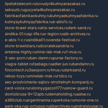
lipetsktelecom.ru
tovudyi4kuhnyanazakaz.ru
seksuzb.ru
guzywia4kuhnyanazakaz.ru
fabrikaofabrikaokuhny.ru
kuhnyaekuhnyaafabrika.ru
kuhnyaykuhnyayfabrika.ru
e-abis1c.ru
store-brawl-stars.ru
kts-services.ru
dark-sand.ru
sindika-01.ru
sp-life.ru
x-legion.ru
sib-archives.ru
e-abis-1-c.ru
sindika01.ru
venda-festival.ru
store-brawlstars.ru
dooraleksandria.ru
antenna-highly.ru
mine-lab-msk.ru
1-mus.ru
3-sex-porn.ru
ban-damn.ru
purse-factory.ru
viagra-tablet.ru
fasbags.ru
adler-jun.ru
bandamn.ru
fincontech.ru
3sexporn.ru
1mus.ru
darksand.ru
rebus-toys.ru
minelab-msk.ru
rtdco.ru
seo-prodvizhenie-sajtov-stroitelnyh-kompanij.ru
card-voice.ru
rulonnyygazon177.ru
snow-guard.ru
domizbrusa-9x12spb.ru
demaholding.ru
aalse.ru
a380club.ru
argentinamia.ru
perkoka.ru
movie-one.ru
perk-oka.ru
g-octopus.ru
sibarchives.ru
andreislyusar.ru