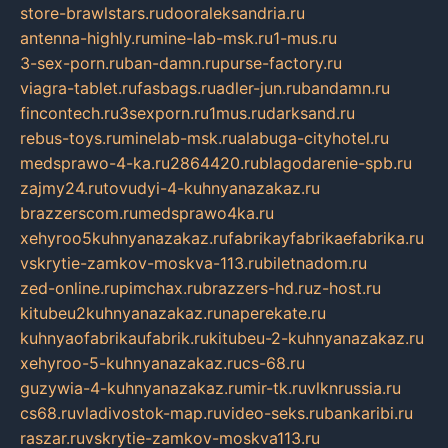
store-brawlstars.ru
dooraleksandria.ru
antenna-highly.ru
mine-lab-msk.ru
1-mus.ru
3-sex-porn.ru
ban-damn.ru
purse-factory.ru
viagra-tablet.ru
fasbags.ru
adler-jun.ru
bandamn.ru
fincontech.ru
3sexporn.ru
1mus.ru
darksand.ru
rebus-toys.ru
minelab-msk.ru
alabuga-cityhotel.ru
medsprawo-4-ka.ru
2864420.ru
blagodarenie-spb.ru
zajmy24.ru
tovudyi-4-kuhnyanazakaz.ru
brazzerscom.ru
medsprawo4ka.ru
xehyroo5kuhnyanazakaz.ru
fabrikayfabrikaefabrika.ru
vskrytie-zamkov-moskva-113.ru
biletnadom.ru
zed-online.ru
pimchax.ru
brazzers-hd.ru
z-host.ru
kitubeu2kuhnyanazakaz.ru
naperekate.ru
kuhnyaofabrikaufabrik.ru
kitubeu-2-kuhnyanazakaz.ru
xehyroo-5-kuhnyanazakaz.ru
cs-68.ru
guzywia-4-kuhnyanazakaz.ru
mir-tk.ru
vlknrussia.ru
cs68.ru
vladivostok-map.ru
video-seks.ru
bankaribi.ru
raszar.ru
vskrytie-zamkov-moskva113.ru