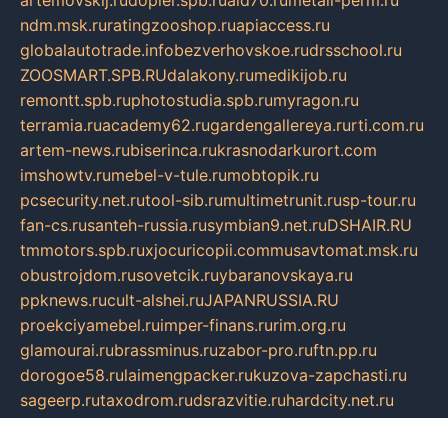
artemovskij.ru
dopler.spb.ru
aid70.ru
metall-perm.ru
ndm.msk.ru
ratingzooshop.ru
apiaccess.ru
globalautotrade.info
bezverhovskoe.ru
drsschool.ru
ZOOSMART.SPB.RU
dalakony.ru
medikijob.ru
remontt.spb.ru
photostudia.spb.ru
myragon.ru
terramia.ru
academy62.ru
gardengallereya.ru
rti.com.ru
artem-news.ru
biserinca.ru
krasnodarkurort.com
imshowtv.ru
mebel-v-tule.ru
mobtopik.ru
pcsecurity.net.ru
tool-sib.ru
multimetrunit.ru
sp-tour.ru
fan-cs.ru
santeh-russia.ru
symbian9.net.ru
DSHAIR.RU
tmmotors.spb.ru
xjocuricopii.com
musavtomat.msk.ru
obustrojdom.ru
sovetcik.ru
ybaranovskaya.ru
ppknews.ru
cult-alshei.ru
JAPANRUSSIA.RU
proekciyamebel.ru
imper-finans.ru
rim.org.ru
glamourai.ru
brassminus.ru
zabor-pro.ru
ftn.pp.ru
dorogoe58.ru
laimengpacker.ru
kuzova-zapchasti.ru
sageerp.ru
taxodrom.ru
dsrazvitie.ru
hardcity.net.ru
ratinghomegames.ru
topservice25.ru
gubernyan.ru