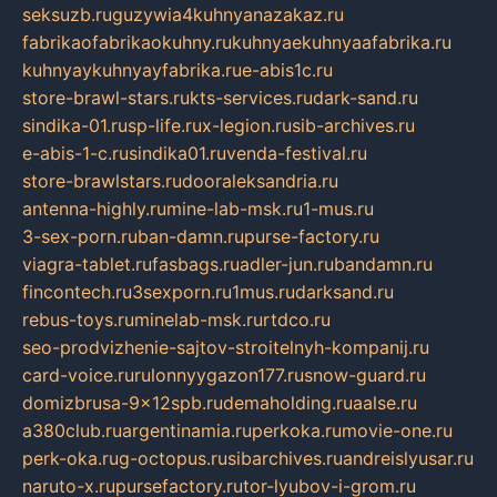
seksuzb.ru
guzywia4kuhnyanazakaz.ru
fabrikaofabrikaokuhny.ru
kuhnyaekuhnyaafabrika.ru
kuhnyaykuhnyayfabrika.ru
e-abis1c.ru
store-brawl-stars.ru
kts-services.ru
dark-sand.ru
sindika-01.ru
sp-life.ru
x-legion.ru
sib-archives.ru
e-abis-1-c.ru
sindika01.ru
venda-festival.ru
store-brawlstars.ru
dooraleksandria.ru
antenna-highly.ru
mine-lab-msk.ru
1-mus.ru
3-sex-porn.ru
ban-damn.ru
purse-factory.ru
viagra-tablet.ru
fasbags.ru
adler-jun.ru
bandamn.ru
fincontech.ru
3sexporn.ru
1mus.ru
darksand.ru
rebus-toys.ru
minelab-msk.ru
rtdco.ru
seo-prodvizhenie-sajtov-stroitelnyh-kompanij.ru
card-voice.ru
rulonnyygazon177.ru
snow-guard.ru
domizbrusa-9x12spb.ru
demaholding.ru
aalse.ru
a380club.ru
argentinamia.ru
perkoka.ru
movie-one.ru
perk-oka.ru
g-octopus.ru
sibarchives.ru
andreislyusar.ru
naruto-x.ru
pursefactory.ru
tor-lyubov-i-grom.ru