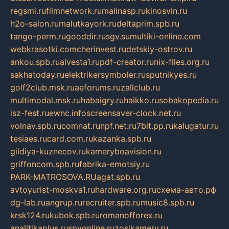
regsmi.ru
filmnetwork.ru
malinasp.ru
kinosvin.ru
h2o-salon.ru
malutkayork.ru
deltaprim.spb.ru
tango-perm.ru
gooddir.ru
sgv.su
multiki-online.com
webkrasotki.com
cherinvest.ru
detskiy-ostrov.ru
ankou.spb.ru
alvesta1.ru
pdf-creator.ru
nix-files.org.ru
sakhatoday.ru
elektrikersymboler.ru
sputnikyes.ru
golf2club.msk.ru
aeforums.ru
zallclub.ru
multimodal.msk.ru
habaigry.ru
haikko.ru
sobakopedia.ru
isz-fest.ru
ewnc.info
screensaver-clock.net.ru
volnav.spb.ru
comnat.ru
npf.net.ru
7bit.pp.ru
kalugatur.ru
tesiaes.ru
card.com.ru
kazanka.spb.ru
gildiya-kuznecov.ru
kameryboavision.ru
griffoncom.spb.ru
fabrika-emotsiy.ru
PARK-MATROSOVA.RU
agat.spb.ru
avtoyurist-moskva1.ru
hardware.org.ru
схема-авто.рф
dg-lab.ru
angrup.ru
recruiter.spb.ru
music8.spb.ru
krsk124.ru
kubok.spb.ru
romanofforex.ru
analitikaplus.ru
spyonline.ru
zosikamery.ru