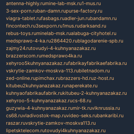
antenna-highly.ru
mine-lab-msk.ru
1-mus.ru
3-sex-porn.ru
ban-damn.ru
purse-factory.ru
viagra-tablet.ru
fasbags.ru
adler-jun.ru
bandamn.ru
fincontech.ru
3sexporn.ru
1mus.ru
darksand.ru
rebus-toys.ru
minelab-msk.ru
alabuga-cityhotel.ru
medsprawo-4-ka.ru
2864420.ru
blagodarenie-spb.ru
zajmy24.ru
tovudyi-4-kuhnyanazakaz.ru
brazzerscom.ru
medsprawo4ka.ru
xehyroo5kuhnyanazakaz.ru
fabrikayfabrikaefabrika.ru
vskrytie-zamkov-moskva-113.ru
biletnadom.ru
zed-online.ru
pimchax.ru
brazzers-hd.ru
z-host.ru
kitubeu2kuhnyanazakaz.ru
naperekate.ru
kuhnyaofabrikaufabrik.ru
kitubeu-2-kuhnyanazakaz.ru
xehyroo-5-kuhnyanazakaz.ru
cs-68.ru
guzywia-4-kuhnyanazakaz.ru
mir-tk.ru
vlknrussia.ru
cs68.ru
vladivostok-map.ru
video-seks.ru
bankaribi.ru
raszar.ru
vskrytie-zamkov-moskva113.ru
lipetsktelecom.ru
tovudyi4kuhnyanazakaz.ru