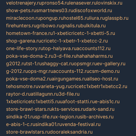
velotrenajery.ru
pronso54.ru
lenasever.ru
lovinskix.ru
show-pets.ru
smartnews03.ru
discofoxworld.ru
miraclecoon.ru
pongup.ru
hostel65.ru
liura.ru
glasspb.ru
firehunters.ru
gribowo.ru
gnalis.ru
bulkitula.ru
hometown-france.ru
1-xbeticricetc-1-xbetti-5.ru
shop-garena.ru
cricetc-1-xbetr-1-xbetcc-2.ru
one-life-story.ru
top-halyava.ru
accounts112.ru
poka-vse-doma-2.ru
3-d-file.ru
hahahaharms.ru
g2012.ru
tst-1.ru
shaggy-cat.ru
opsmgr.ru
ev-gallery.ru
g-2012.ru
ops-mgr.ru
accounts-112.ru
csm-demo.ru
poka-vse-doma2.ru
airgungames.ru
allseo-host.ru
tehosmotre.ru
varieta-yug.ru
cricetc1xbetr1xbetcc2.ru
raytor-d.ru
atillagunn.ru
3d-file.ru
1xbeticricetc1xbetti5.ru
uafoot-statti.ru
e-abis1c.ru
store-brawl-stars.ru
kts-services.ru
dark-sand.ru
sindika-01.ru
sp-life.ru
x-legion.ru
sib-archives.ru
e-abis-1-c.ru
sindika01.ru
venda-festival.ru
store-brawlstars.ru
dooraleksandria.ru