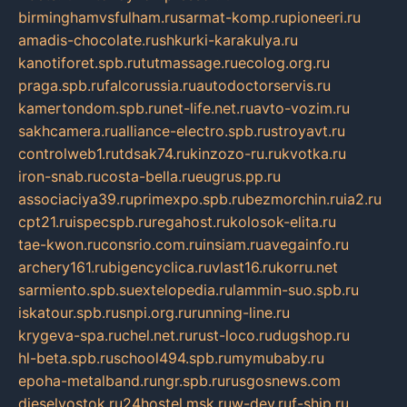
birminghamvsfulham.ru
sarmat-komp.ru
pioneeri.ru
amadis-chocolate.ru
shkurki-karakulya.ru
kanotiforet.spb.ru
tutmassage.ru
ecolog.org.ru
praga.spb.ru
falcorussia.ru
autodoctorservis.ru
kamertondom.spb.ru
net-life.net.ru
avto-vozim.ru
sakhcamera.ru
alliance-electro.spb.ru
stroyavt.ru
controlweb1.ru
tdsak74.ru
kinzozo-ru.ru
kvotka.ru
iron-snab.ru
costa-bella.ru
eugrus.pp.ru
associaciya39.ru
primexpo.spb.ru
bezmorchin.ru
ia2.ru
cpt21.ru
ispecspb.ru
regahost.ru
kolosok-elita.ru
tae-kwon.ru
consrio.com.ru
insiam.ru
avegainfo.ru
archery161.ru
bigencyclica.ru
vlast16.ru
korru.net
sarmiento.spb.su
extelopedia.ru
lammin-suo.spb.ru
iskatour.spb.ru
snpi.org.ru
running-line.ru
krygeva-spa.ru
chel.net.ru
rust-loco.ru
dugshop.ru
hl-beta.spb.ru
school494.spb.ru
mymubaby.ru
epoha-metalband.ru
ngr.spb.ru
rusgosnews.com
dieselvostok.ru
24hostel.msk.ru
w-dev.ru
f-ship.ru