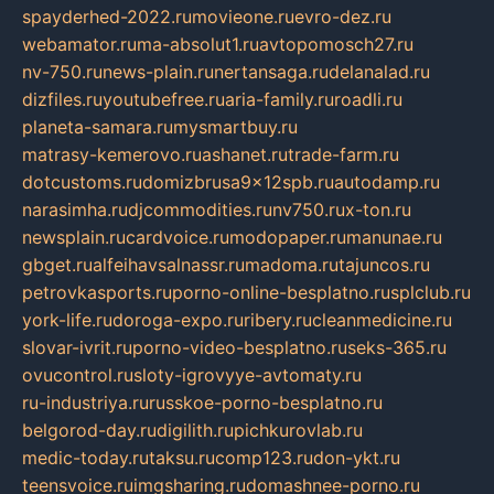
spayderhed-2022.ru
movieone.ru
evro-dez.ru
webamator.ru
ma-absolut1.ru
avtopomosch27.ru
nv-750.ru
news-plain.ru
nertansaga.ru
delanalad.ru
dizfiles.ru
youtubefree.ru
aria-family.ru
roadli.ru
planeta-samara.ru
mysmartbuy.ru
matrasy-kemerovo.ru
ashanet.ru
trade-farm.ru
dotcustoms.ru
domizbrusa9x12spb.ru
autodamp.ru
narasimha.ru
djcommodities.ru
nv750.ru
x-ton.ru
newsplain.ru
cardvoice.ru
modopaper.ru
manunae.ru
gbget.ru
alfeihavsalnassr.ru
madoma.ru
tajuncos.ru
petrovkasports.ru
porno-online-besplatno.ru
splclub.ru
york-life.ru
doroga-expo.ru
ribery.ru
cleanmedicine.ru
slovar-ivrit.ru
porno-video-besplatno.ru
seks-365.ru
ovucontrol.ru
sloty-igrovyye-avtomaty.ru
ru-industriya.ru
russkoe-porno-besplatno.ru
belgorod-day.ru
digilith.ru
pichkurovlab.ru
medic-today.ru
taksu.ru
comp123.ru
don-ykt.ru
teensvoice.ru
imgsharing.ru
domashnee-porno.ru