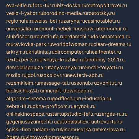
eva-elfie.ru
foto-tur.ru
biz-doska.ru
metropoltravel.ru
veslo-i-yakor.ru
borodino-media.ru
rostotsky.ru
regionufa.ru
weiss-bet.ru
zaryna.ru
casinotablet.ru
universalia.ru
remont-mebeli-moscow.ru
termomur.ru
clubfisher.ru
remstirufa.ru
erdamchi.ru
doramamama.ru
muraviovka-park.ru
worldofwoman.ru
clean-dreams.ru
arkrym.ru
kristinita.ru
dircomputer.ru
healthenter.ru
textexperts.ru
pivnaya-kruzhka.ru
kinofilmy-2021.ru
demolalapaluza.ru
tanyavanya.ru
remstir-tolyatti.ru
msdip.ru
jdol.ru
sokolovr.ru
newtech-spb.ru
rezemkleim.ru
massage-tai.ru
seonub.ru
zvonitut.ru
biolisichka24.ru
mncraft-download.ru
algoritm-sistema.ru
godflesh.ru
ru-industria.ru
zebra-tlt.ru
okna-proficom.ru
erynok.ru
onlinekinospace.ru
startupstudio-fefu.ru
zarges-ru.ru
gegenjustizunrecht.ru
autobalashov.ru
utrovortu.ru
spiski-firm.ru
elara-m.ru
kinomusorka.ru
mkcslava.ru
2bets.ru
vintovoykompressor.ru