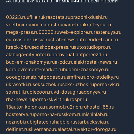
Актуальный каталог компаний по всей России
03223.ru
ufille.ru
krasotata.ru
prazdnikdushi.ru
veetbox.ru
cinemapost.ru
ciam-fr.ru
kraft-you.ru
mega-press.ru
03223.ru
web-explore.ru
rastenuya.ru
eurovision-russia.ru
strah-news.ru
freeride-team.ru
itrack-24.ru
sexshopexpress.ru
autostudiopro.ru
alabuga-cityhotel.ru
pornv.ru
atlantpereezd.ru
bud-em-znakomye.ru
a-cdc.ru
elektrostal-news.ru
korolevremont-market.ru
budem-znakomye.ru
oooagrosnab.ru
fpodaso.ru
emfire.ru
pro-otdelky.ru
ukrasotki.ru
seksuzbek.ru
seks-uzbek.ru
porno-vk.ru
sovratili.ru
olecoon.ru
vd-dosug.ru
adonyev.ru
rbc-news.ru
porno-skvirt.ru
krospr.ru
13autor-kolonka.ru
sormol.ru
2rich.ru
hostel-65.ru
hostserve.ru
porno-na-russkom.ru
mishinlab.ru
neznobi.ru
bigfatcc.ru
habble.ru
starbucksvia.ru
delfinet.ru
silvernano.ru
elestal.ru
vektor-doroga.ru