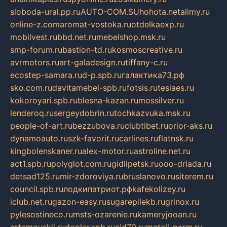
sloboda-ural.pp.ru
AUTO-COM.SU
hohota.net
alimy.ru
online-z.com
aromat-vostoka.ru
otdelkaexp.ru
mobilvest.ru
bbd.net.ru
mebelshop.msk.ru
smp-forum.ru
bastion-td.ru
kosmoscreative.ru
avrmotors.ru
art-galadesign.ru
tiffany-c.ru
ecostep-samara.ru
d-p.spb.ru
галактика73.рф
sko.com.ru
davitamebel-spb.ru
fotsis.ru
tesiaes.ru
kokoroyari.spb.ru
blesna-kazan.ru
mossilver.ru
lenderoq.ru
sergeydobrin.ru
tochkazvuka.msk.ru
people-of-art.ru
bezzubova.ru
clubtibet.ru
orior-aks.ru
dynamoauto.ru
szk-favorit.ru
carlines.ru
flatnsk.ru
kingbolenskaner.ru
alex-motor.ru
astroline.net.ru
act1.spb.ru
polyglot.com.ru
gidlipetsk.ru
ooo-driada.ru
detsad125.ru
mir-zdoroviya.ru
bruslanovo.ru
siterem.ru
council.spb.ru
лодкипатриот.рф
kafekolizey.ru
iclub.net.ru
gazon-easy.ru
sugarepilekb.ru
grinox.ru
pylesostineco.ru
msts-ozarenie.ru
kameryjooan.ru