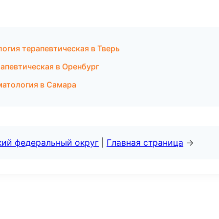
огия терапевтическая в Тверь
апевтическая в Оренбург
матология в Самара
кий федеральный округ
|
Главная страница
→