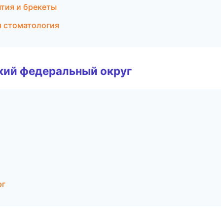
нтия и брекеты
я стоматология
ский федеральный округ
рг