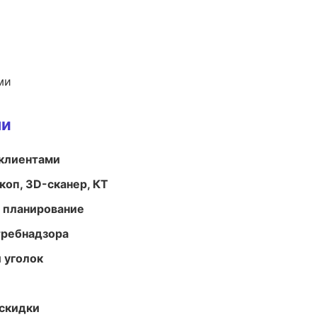
ми
ми
 клиентами
оп, 3D-сканер, КТ
 планирование
требнадзора
 уголок
скидки