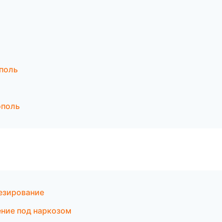
поль
ополь
езирование
ение под наркозом