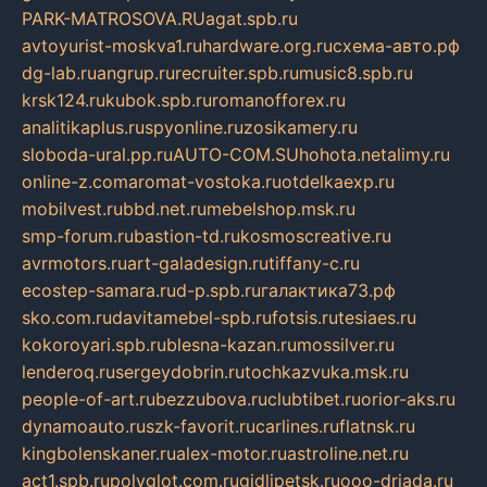
PARK-MATROSOVA.RU
agat.spb.ru
avtoyurist-moskva1.ru
hardware.org.ru
схема-авто.рф
dg-lab.ru
angrup.ru
recruiter.spb.ru
music8.spb.ru
krsk124.ru
kubok.spb.ru
romanofforex.ru
analitikaplus.ru
spyonline.ru
zosikamery.ru
sloboda-ural.pp.ru
AUTO-COM.SU
hohota.net
alimy.ru
online-z.com
aromat-vostoka.ru
otdelkaexp.ru
mobilvest.ru
bbd.net.ru
mebelshop.msk.ru
smp-forum.ru
bastion-td.ru
kosmoscreative.ru
avrmotors.ru
art-galadesign.ru
tiffany-c.ru
ecostep-samara.ru
d-p.spb.ru
галактика73.рф
sko.com.ru
davitamebel-spb.ru
fotsis.ru
tesiaes.ru
kokoroyari.spb.ru
blesna-kazan.ru
mossilver.ru
lenderoq.ru
sergeydobrin.ru
tochkazvuka.msk.ru
people-of-art.ru
bezzubova.ru
clubtibet.ru
orior-aks.ru
dynamoauto.ru
szk-favorit.ru
carlines.ru
flatnsk.ru
kingbolenskaner.ru
alex-motor.ru
astroline.net.ru
act1.spb.ru
polyglot.com.ru
gidlipetsk.ru
ooo-driada.ru