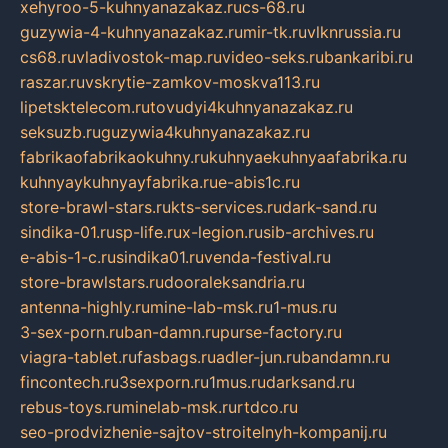
xehyroo-5-kuhnyanazakaz.ru
cs-68.ru
guzywia-4-kuhnyanazakaz.ru
mir-tk.ru
vlknrussia.ru
cs68.ru
vladivostok-map.ru
video-seks.ru
bankaribi.ru
raszar.ru
vskrytie-zamkov-moskva113.ru
lipetsktelecom.ru
tovudyi4kuhnyanazakaz.ru
seksuzb.ru
guzywia4kuhnyanazakaz.ru
fabrikaofabrikaokuhny.ru
kuhnyaekuhnyaafabrika.ru
kuhnyaykuhnyayfabrika.ru
e-abis1c.ru
store-brawl-stars.ru
kts-services.ru
dark-sand.ru
sindika-01.ru
sp-life.ru
x-legion.ru
sib-archives.ru
e-abis-1-c.ru
sindika01.ru
venda-festival.ru
store-brawlstars.ru
dooraleksandria.ru
antenna-highly.ru
mine-lab-msk.ru
1-mus.ru
3-sex-porn.ru
ban-damn.ru
purse-factory.ru
viagra-tablet.ru
fasbags.ru
adler-jun.ru
bandamn.ru
fincontech.ru
3sexporn.ru
1mus.ru
darksand.ru
rebus-toys.ru
minelab-msk.ru
rtdco.ru
seo-prodvizhenie-sajtov-stroitelnyh-kompanij.ru