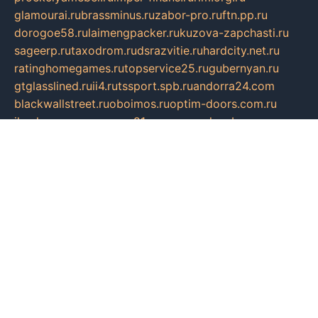
glamourai.ru
brassminus.ru
zabor-pro.ru
ftn.pp.ru
dorogoe58.ru
laimengpacker.ru
kuzova-zapchasti.ru
sageerp.ru
taxodrom.ru
dsrazvitie.ru
hardcity.net.ru
ratinghomegames.ru
topservice25.ru
gubernyan.ru
gtglasslined.ru
ii4.ru
tssport.spb.ru
andorra24.com
blackwallstreet.ru
oboimos.ru
optim-doors.com.ru
ikuch.ru
nycr.org.ru
npa21.ru
vremya-ch.spb.ru
desert000.ru
ivtorgi.ru
ifiori.ru
catalog-statei.ru
dcv.org.ru
spetsmaster174.ru
ipkameryhiseeu.ru
dum26.ru
ruspol.spb.ru
fr-opendp.ru
kam-solnyshko.ru
cheyenne-arapaho.ru
sevzapmetal.spb.ru
ted-lapidus.spb.ru
parasite-eliminator.ru
sigma-complete.ru
modernworld.ru
dama-moda.ru
eholot-group.ru
sk-nvkz.ru
DRONGOLD.RU
democratia2.ru
i-farmer.ru
mass-sport.org
jablonex.spb.ru
bookmess.ru
linkword.ru
refineua.com.ru
cs-spec.net.ru
altay-mebel.ru
DNK-THEATRE.RU
mechaniks.spb.ru
ipcamtechage.ru