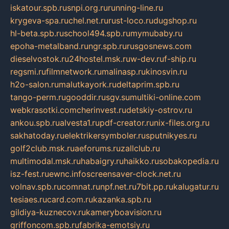
iskatour.spb.ru
snpi.org.ru
running-line.ru
krygeva-spa.ru
chel.net.ru
rust-loco.ru
dugshop.ru
hl-beta.spb.ru
school494.spb.ru
mymubaby.ru
epoha-metalband.ru
ngr.spb.ru
rusgosnews.com
dieselvostok.ru
24hostel.msk.ru
w-dev.ru
f-ship.ru
regsmi.ru
filmnetwork.ru
malinasp.ru
kinosvin.ru
h2o-salon.ru
malutkayork.ru
deltaprim.spb.ru
tango-perm.ru
gooddir.ru
sgv.su
multiki-online.com
webkrasotki.com
cherinvest.ru
detskiy-ostrov.ru
ankou.spb.ru
alvesta1.ru
pdf-creator.ru
nix-files.org.ru
sakhatoday.ru
elektrikersymboler.ru
sputnikyes.ru
golf2club.msk.ru
aeforums.ru
zallclub.ru
multimodal.msk.ru
habaigry.ru
haikko.ru
sobakopedia.ru
isz-fest.ru
ewnc.info
screensaver-clock.net.ru
volnav.spb.ru
comnat.ru
npf.net.ru
7bit.pp.ru
kalugatur.ru
tesiaes.ru
card.com.ru
kazanka.spb.ru
gildiya-kuznecov.ru
kameryboavision.ru
griffoncom.spb.ru
fabrika-emotsiy.ru