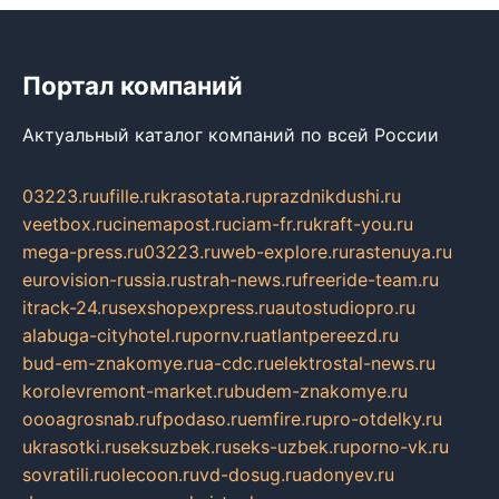
Портал компаний
Актуальный каталог компаний по всей России
03223.ru
ufille.ru
krasotata.ru
prazdnikdushi.ru
veetbox.ru
cinemapost.ru
ciam-fr.ru
kraft-you.ru
mega-press.ru
03223.ru
web-explore.ru
rastenuya.ru
eurovision-russia.ru
strah-news.ru
freeride-team.ru
itrack-24.ru
sexshopexpress.ru
autostudiopro.ru
alabuga-cityhotel.ru
pornv.ru
atlantpereezd.ru
bud-em-znakomye.ru
a-cdc.ru
elektrostal-news.ru
korolevremont-market.ru
budem-znakomye.ru
oooagrosnab.ru
fpodaso.ru
emfire.ru
pro-otdelky.ru
ukrasotki.ru
seksuzbek.ru
seks-uzbek.ru
porno-vk.ru
sovratili.ru
olecoon.ru
vd-dosug.ru
adonyev.ru