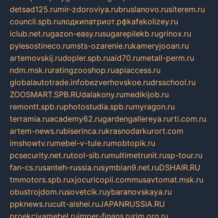
detsad125.ru
mir-zdoroviya.ru
bruslanovo.ru
siterem.ru
council.spb.ru
лодкипатриот.рф
kafekolizey.ru
iclub.net.ru
gazon-easy.ru
sugarepilekb.ru
grinox.ru
pylesostineco.ru
msts-ozarenie.ru
kameryjooan.ru
artemovskij.ru
dopler.spb.ru
aid70.ru
metall-perm.ru
ndm.msk.ru
ratingzooshop.ru
apiaccess.ru
globalautotrade.info
bezverhovskoe.ru
drsschool.ru
ZOOSMART.SPB.RU
dalakony.ru
medikijob.ru
remontt.spb.ru
photostudia.spb.ru
myragon.ru
terramia.ru
academy62.ru
gardengallereya.ru
rti.com.ru
artem-news.ru
biserinca.ru
krasnodarkurort.com
imshowtv.ru
mebel-v-tule.ru
mobtopik.ru
pcsecurity.net.ru
tool-sib.ru
multimetrunit.ru
sp-tour.ru
fan-cs.ru
santeh-russia.ru
symbian9.net.ru
DSHAIR.RU
tmmotors.spb.ru
xjocuricopii.com
musavtomat.msk.ru
obustrojdom.ru
sovetcik.ru
ybaranovskaya.ru
ppknews.ru
cult-alshei.ru
JAPANRUSSIA.RU
proekciyamebel.ru
imper-finans.ru
rim.org.ru