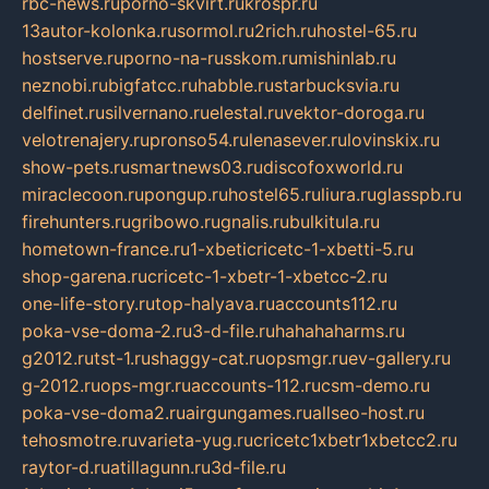
rbc-news.ru
porno-skvirt.ru
krospr.ru
13autor-kolonka.ru
sormol.ru
2rich.ru
hostel-65.ru
hostserve.ru
porno-na-russkom.ru
mishinlab.ru
neznobi.ru
bigfatcc.ru
habble.ru
starbucksvia.ru
delfinet.ru
silvernano.ru
elestal.ru
vektor-doroga.ru
velotrenajery.ru
pronso54.ru
lenasever.ru
lovinskix.ru
show-pets.ru
smartnews03.ru
discofoxworld.ru
miraclecoon.ru
pongup.ru
hostel65.ru
liura.ru
glasspb.ru
firehunters.ru
gribowo.ru
gnalis.ru
bulkitula.ru
hometown-france.ru
1-xbeticricetc-1-xbetti-5.ru
shop-garena.ru
cricetc-1-xbetr-1-xbetcc-2.ru
one-life-story.ru
top-halyava.ru
accounts112.ru
poka-vse-doma-2.ru
3-d-file.ru
hahahaharms.ru
g2012.ru
tst-1.ru
shaggy-cat.ru
opsmgr.ru
ev-gallery.ru
g-2012.ru
ops-mgr.ru
accounts-112.ru
csm-demo.ru
poka-vse-doma2.ru
airgungames.ru
allseo-host.ru
tehosmotre.ru
varieta-yug.ru
cricetc1xbetr1xbetcc2.ru
raytor-d.ru
atillagunn.ru
3d-file.ru