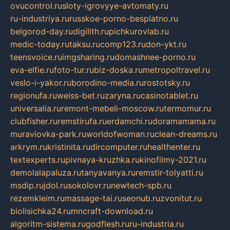
ovucontrol.ru
sloty-igrovyye-avtomaty.ru
ru-industriya.ru
russkoe-porno-besplatno.ru
belgorod-day.ru
digilith.ru
pichkurovlab.ru
medic-today.ru
taksu.ru
comp123.ru
don-ykt.ru
teensvoice.ru
imgsharing.ru
domashnee-porno.ru
eva-elfie.ru
foto-tur.ru
biz-doska.ru
metropoltravel.ru
veslo-i-yakor.ru
borodino-media.ru
rostotsky.ru
regionufa.ru
weiss-bet.ru
zaryna.ru
casinotablet.ru
universalia.ru
remont-mebeli-moscow.ru
termomur.ru
clubfisher.ru
remstirufa.ru
erdamchi.ru
doramamama.ru
muraviovka-park.ru
worldofwoman.ru
clean-dreams.ru
arkrym.ru
kristinita.ru
dircomputer.ru
healthenter.ru
textexperts.ru
pivnaya-kruzhka.ru
kinofilmy-2021.ru
demolalapaluza.ru
tanyavanya.ru
remstir-tolyatti.ru
msdip.ru
jdol.ru
sokolovr.ru
newtech-spb.ru
rezemkleim.ru
massage-tai.ru
seonub.ru
zvonitut.ru
biolisichka24.ru
mncraft-download.ru
algoritm-sistema.ru
godflesh.ru
ru-industria.ru