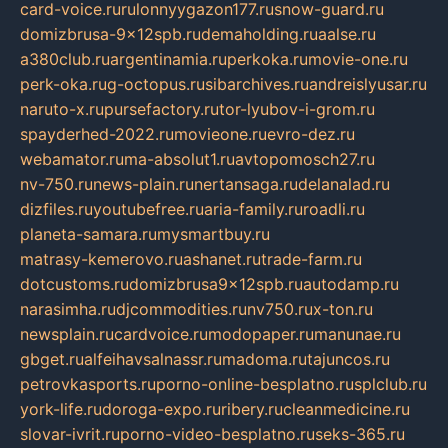
card-voice.ru
rulonnyygazon177.ru
snow-guard.ru
domizbrusa-9x12spb.ru
demaholding.ru
aalse.ru
a380club.ru
argentinamia.ru
perkoka.ru
movie-one.ru
perk-oka.ru
g-octopus.ru
sibarchives.ru
andreislyusar.ru
naruto-x.ru
pursefactory.ru
tor-lyubov-i-grom.ru
spayderhed-2022.ru
movieone.ru
evro-dez.ru
webamator.ru
ma-absolut1.ru
avtopomosch27.ru
nv-750.ru
news-plain.ru
nertansaga.ru
delanalad.ru
dizfiles.ru
youtubefree.ru
aria-family.ru
roadli.ru
planeta-samara.ru
mysmartbuy.ru
matrasy-kemerovo.ru
ashanet.ru
trade-farm.ru
dotcustoms.ru
domizbrusa9x12spb.ru
autodamp.ru
narasimha.ru
djcommodities.ru
nv750.ru
x-ton.ru
newsplain.ru
cardvoice.ru
modopaper.ru
manunae.ru
gbget.ru
alfeihavsalnassr.ru
madoma.ru
tajuncos.ru
petrovkasports.ru
porno-online-besplatno.ru
splclub.ru
york-life.ru
doroga-expo.ru
ribery.ru
cleanmedicine.ru
slovar-ivrit.ru
porno-video-besplatno.ru
seks-365.ru