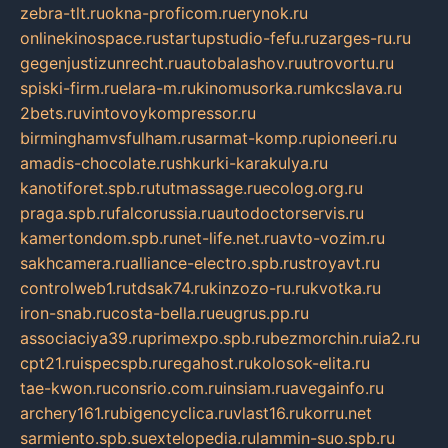
zebra-tlt.ru
okna-proficom.ru
erynok.ru
onlinekinospace.ru
startupstudio-fefu.ru
zarges-ru.ru
gegenjustizunrecht.ru
autobalashov.ru
utrovortu.ru
spiski-firm.ru
elara-m.ru
kinomusorka.ru
mkcslava.ru
2bets.ru
vintovoykompressor.ru
birminghamvsfulham.ru
sarmat-komp.ru
pioneeri.ru
amadis-chocolate.ru
shkurki-karakulya.ru
kanotiforet.spb.ru
tutmassage.ru
ecolog.org.ru
praga.spb.ru
falcorussia.ru
autodoctorservis.ru
kamertondom.spb.ru
net-life.net.ru
avto-vozim.ru
sakhcamera.ru
alliance-electro.spb.ru
stroyavt.ru
controlweb1.ru
tdsak74.ru
kinzozo-ru.ru
kvotka.ru
iron-snab.ru
costa-bella.ru
eugrus.pp.ru
associaciya39.ru
primexpo.spb.ru
bezmorchin.ru
ia2.ru
cpt21.ru
ispecspb.ru
regahost.ru
kolosok-elita.ru
tae-kwon.ru
consrio.com.ru
insiam.ru
avegainfo.ru
archery161.ru
bigencyclica.ru
vlast16.ru
korru.net
sarmiento.spb.su
extelopedia.ru
lammin-suo.spb.ru