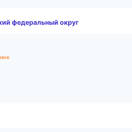
ский федеральный округ
овск