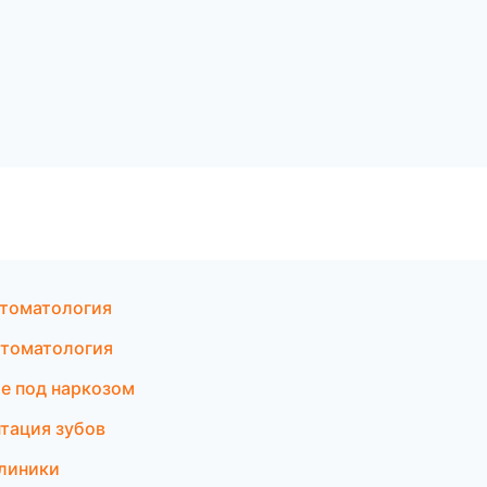
стоматология
стоматология
ие под наркозом
тация зубов
клиники