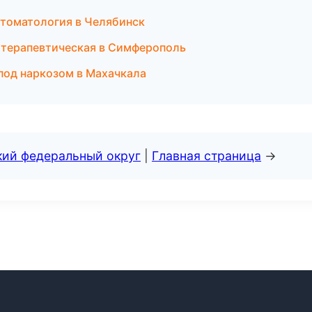
стоматология в Челябинск
 терапевтическая в Симферополь
под наркозом в Махачкала
кий федеральный округ
|
Главная страница
→