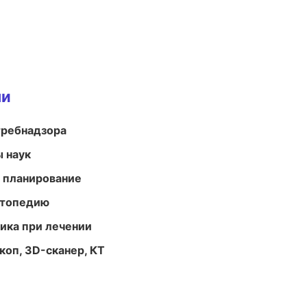
ми
требнадзора
ы наук
 планирование
ортопедию
тика при лечении
оп, 3D-сканер, КТ