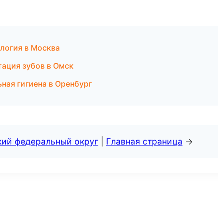
логия в Москва
тация зубов в Омск
ная гигиена в Оренбург
кий федеральный округ
|
Главная страница
→