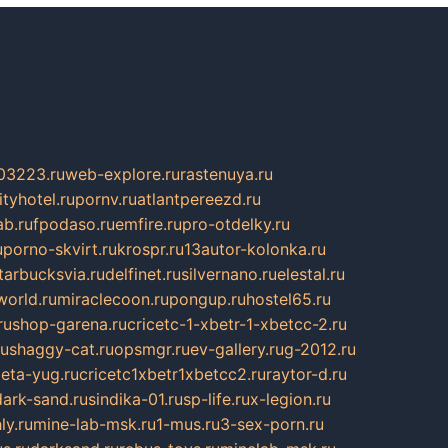
03223.ru
web-explore.ru
rastenuya.ru
tyhotel.ru
pornv.ru
atlantpereezd.ru
b.ru
fpodaso.ru
emfire.ru
pro-otdelky.ru
u
porno-skvirt.ru
krospr.ru
13autor-kolonka.ru
tarbucksvia.ru
delfinet.ru
silvernano.ru
elestal.ru
world.ru
miraclecoon.ru
pongup.ru
hostel65.ru
ru
shop-garena.ru
cricetc-1-xbetr-1-xbetcc-2.ru
ru
shaggy-cat.ru
opsmgr.ru
ev-gallery.ru
g-2012.ru
ieta-yug.ru
cricetc1xbetr1xbetcc2.ru
raytor-d.ru
dark-sand.ru
sindika-01.ru
sp-life.ru
x-legion.ru
ly.ru
mine-lab-msk.ru
1-mus.ru
3-sex-porn.ru