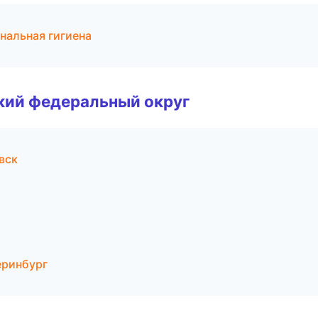
нальная гигиена
ский федеральный округ
вск
еринбург