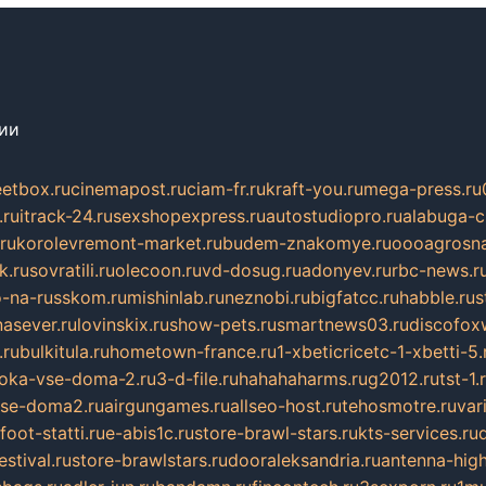
сии
eetbox.ru
cinemapost.ru
ciam-fr.ru
kraft-you.ru
mega-press.ru
.ru
itrack-24.ru
sexshopexpress.ru
autostudiopro.ru
alabuga-ci
ru
korolevremont-market.ru
budem-znakomye.ru
oooagrosna
k.ru
sovratili.ru
olecoon.ru
vd-dosug.ru
adonyev.ru
rbc-news.r
-na-russkom.ru
mishinlab.ru
neznobi.ru
bigfatcc.ru
habble.ru
s
nasever.ru
lovinskix.ru
show-pets.ru
smartnews03.ru
discofox
.ru
bulkitula.ru
hometown-france.ru
1-xbeticricetc-1-xbetti-5.
oka-vse-doma-2.ru
3-d-file.ru
hahahaharms.ru
g2012.ru
tst-1.
se-doma2.ru
airgungames.ru
allseo-host.ru
tehosmotre.ru
var
foot-statti.ru
e-abis1c.ru
store-brawl-stars.ru
kts-services.ru
stival.ru
store-brawlstars.ru
dooraleksandria.ru
antenna-high