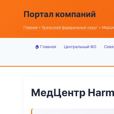
Портал компаний
Главная
»
Уральский федеральный округ
» МедЦен
🏠 Главная
Центральный ФО
Севе
МедЦентр Harmo