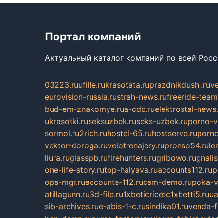
Портал компаний
Актуальный каталог компаний по всей Рос
03223.ru
ufille.ru
krasotata.ru
prazdnikdushi.ru
v
eurovision-russia.ru
strah-news.ru
freeride-team
bud-em-znakomye.ru
a-cdc.ru
elektrostal-news.
ukrasotki.ru
seksuzbek.ru
seks-uzbek.ru
porno-v
sormol.ru
2rich.ru
hostel-65.ru
hostserve.ru
porno
vektor-doroga.ru
velotrenajery.ru
pronso54.ru
le
liura.ru
glasspb.ru
firehunters.ru
gribowo.ru
gnalis
one-life-story.ru
top-halyava.ru
accounts112.ru
p
ops-mgr.ru
accounts-112.ru
csm-demo.ru
poka-v
atillagunn.ru
3d-file.ru
1xbeticricetc1xbetti5.ru
ua
sib-archives.ru
e-abis-1-c.ru
sindika01.ru
venda-fe