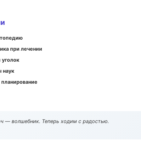
ми
ортопедию
тика при лечении
 уголок
ы наук
 планирование
рач — волшебник. Теперь ходим с радостью.