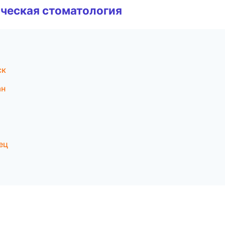
ческая стоматология
ск
ан
ец