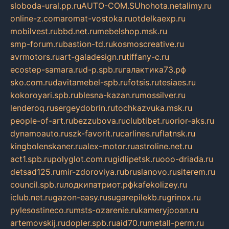
sloboda-ural.pp.ru
AUTO-COM.SU
hohota.net
alimy.ru
online-z.com
aromat-vostoka.ru
otdelkaexp.ru
mobilvest.ru
bbd.net.ru
mebelshop.msk.ru
smp-forum.ru
bastion-td.ru
kosmoscreative.ru
avrmotors.ru
art-galadesign.ru
tiffany-c.ru
ecostep-samara.ru
d-p.spb.ru
галактика73.рф
sko.com.ru
davitamebel-spb.ru
fotsis.ru
tesiaes.ru
kokoroyari.spb.ru
blesna-kazan.ru
mossilver.ru
lenderoq.ru
sergeydobrin.ru
tochkazvuka.msk.ru
people-of-art.ru
bezzubova.ru
clubtibet.ru
orior-aks.ru
dynamoauto.ru
szk-favorit.ru
carlines.ru
flatnsk.ru
kingbolenskaner.ru
alex-motor.ru
astroline.net.ru
act1.spb.ru
polyglot.com.ru
gidlipetsk.ru
ooo-driada.ru
detsad125.ru
mir-zdoroviya.ru
bruslanovo.ru
siterem.ru
council.spb.ru
лодкипатриот.рф
kafekolizey.ru
iclub.net.ru
gazon-easy.ru
sugarepilekb.ru
grinox.ru
pylesostineco.ru
msts-ozarenie.ru
kameryjooan.ru
artemovskij.ru
dopler.spb.ru
aid70.ru
metall-perm.ru