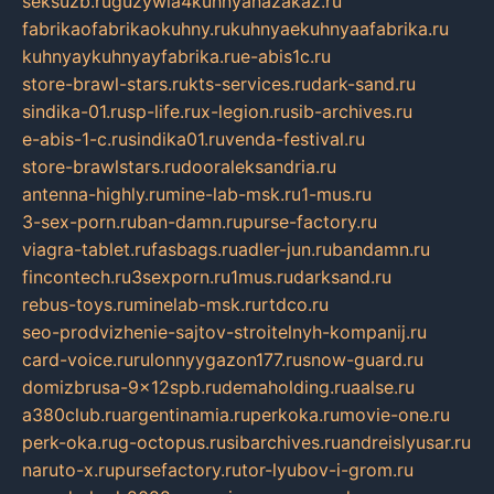
seksuzb.ru
guzywia4kuhnyanazakaz.ru
fabrikaofabrikaokuhny.ru
kuhnyaekuhnyaafabrika.ru
kuhnyaykuhnyayfabrika.ru
e-abis1c.ru
store-brawl-stars.ru
kts-services.ru
dark-sand.ru
sindika-01.ru
sp-life.ru
x-legion.ru
sib-archives.ru
e-abis-1-c.ru
sindika01.ru
venda-festival.ru
store-brawlstars.ru
dooraleksandria.ru
antenna-highly.ru
mine-lab-msk.ru
1-mus.ru
3-sex-porn.ru
ban-damn.ru
purse-factory.ru
viagra-tablet.ru
fasbags.ru
adler-jun.ru
bandamn.ru
fincontech.ru
3sexporn.ru
1mus.ru
darksand.ru
rebus-toys.ru
minelab-msk.ru
rtdco.ru
seo-prodvizhenie-sajtov-stroitelnyh-kompanij.ru
card-voice.ru
rulonnyygazon177.ru
snow-guard.ru
domizbrusa-9x12spb.ru
demaholding.ru
aalse.ru
a380club.ru
argentinamia.ru
perkoka.ru
movie-one.ru
perk-oka.ru
g-octopus.ru
sibarchives.ru
andreislyusar.ru
naruto-x.ru
pursefactory.ru
tor-lyubov-i-grom.ru