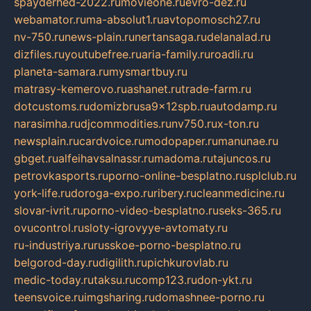
spayderhed-2022.ru
movieone.ru
evro-dez.ru
webamator.ru
ma-absolut1.ru
avtopomosch27.ru
nv-750.ru
news-plain.ru
nertansaga.ru
delanalad.ru
dizfiles.ru
youtubefree.ru
aria-family.ru
roadli.ru
planeta-samara.ru
mysmartbuy.ru
matrasy-kemerovo.ru
ashanet.ru
trade-farm.ru
dotcustoms.ru
domizbrusa9x12spb.ru
autodamp.ru
narasimha.ru
djcommodities.ru
nv750.ru
x-ton.ru
newsplain.ru
cardvoice.ru
modopaper.ru
manunae.ru
gbget.ru
alfeihavsalnassr.ru
madoma.ru
tajuncos.ru
petrovkasports.ru
porno-online-besplatno.ru
splclub.ru
york-life.ru
doroga-expo.ru
ribery.ru
cleanmedicine.ru
slovar-ivrit.ru
porno-video-besplatno.ru
seks-365.ru
ovucontrol.ru
sloty-igrovyye-avtomaty.ru
ru-industriya.ru
russkoe-porno-besplatno.ru
belgorod-day.ru
digilith.ru
pichkurovlab.ru
medic-today.ru
taksu.ru
comp123.ru
don-ykt.ru
teensvoice.ru
imgsharing.ru
domashnee-porno.ru