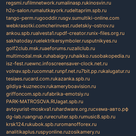
regsmi.ru
filmnetwork.ru
malinasp.ru
kinosvin.ru
h2o-salon.ru
malutkayork.ru
deltaprim.spb.ru
tango-perm.ru
gooddir.ru
sgv.su
multiki-online.com
webkrasotki.com
cherinvest.ru
detskiy-ostrov.ru
ankou.spb.ru
alvesta1.ru
pdf-creator.ru
nix-files.org.ru
sakhatoday.ru
elektrikersymboler.ru
sputnikyes.ru
golf2club.msk.ru
aeforums.ru
zallclub.ru
multimodal.msk.ru
habaigry.ru
haikko.ru
sobakopedia.ru
isz-fest.ru
ewnc.info
screensaver-clock.net.ru
volnav.spb.ru
comnat.ru
npf.net.ru
7bit.pp.ru
kalugatur.ru
tesiaes.ru
card.com.ru
kazanka.spb.ru
gildiya-kuznecov.ru
kameryboavision.ru
griffoncom.spb.ru
fabrika-emotsiy.ru
PARK-MATROSOVA.RU
agat.spb.ru
avtoyurist-moskva1.ru
hardware.org.ru
схема-авто.рф
dg-lab.ru
angrup.ru
recruiter.spb.ru
music8.spb.ru
krsk124.ru
kubok.spb.ru
romanofforex.ru
analitikaplus.ru
spyonline.ru
zosikamery.ru