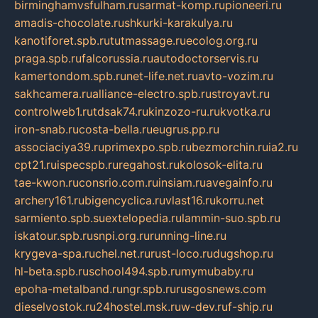
birminghamvsfulham.ru
sarmat-komp.ru
pioneeri.ru
amadis-chocolate.ru
shkurki-karakulya.ru
kanotiforet.spb.ru
tutmassage.ru
ecolog.org.ru
praga.spb.ru
falcorussia.ru
autodoctorservis.ru
kamertondom.spb.ru
net-life.net.ru
avto-vozim.ru
sakhcamera.ru
alliance-electro.spb.ru
stroyavt.ru
controlweb1.ru
tdsak74.ru
kinzozo-ru.ru
kvotka.ru
iron-snab.ru
costa-bella.ru
eugrus.pp.ru
associaciya39.ru
primexpo.spb.ru
bezmorchin.ru
ia2.ru
cpt21.ru
ispecspb.ru
regahost.ru
kolosok-elita.ru
tae-kwon.ru
consrio.com.ru
insiam.ru
avegainfo.ru
archery161.ru
bigencyclica.ru
vlast16.ru
korru.net
sarmiento.spb.su
extelopedia.ru
lammin-suo.spb.ru
iskatour.spb.ru
snpi.org.ru
running-line.ru
krygeva-spa.ru
chel.net.ru
rust-loco.ru
dugshop.ru
hl-beta.spb.ru
school494.spb.ru
mymubaby.ru
epoha-metalband.ru
ngr.spb.ru
rusgosnews.com
dieselvostok.ru
24hostel.msk.ru
w-dev.ru
f-ship.ru