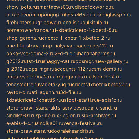
show-pets.ru
smartnews03.ru
discofoxworld.ru
miraclecoon.ru
pongup.ru
hostel65.ru
liura.ru
glasspb.ru
firehunters.ru
gribowo.ru
gnalis.ru
bulkitula.ru
hometown-france.ru
1-xbeticricetc-1-xbetti-5.ru
shop-garena.ru
cricetc-1-xbetr-1-xbetcc-2.ru
one-life-story.ru
top-halyava.ru
accounts112.ru
poka-vse-doma-2.ru
3-d-file.ru
hahahaharms.ru
g2012.ru
tst-1.ru
shaggy-cat.ru
opsmgr.ru
ev-gallery.ru
g-2012.ru
ops-mgr.ru
accounts-112.ru
csm-demo.ru
poka-vse-doma2.ru
airgungames.ru
allseo-host.ru
tehosmotre.ru
varieta-yug.ru
cricetc1xbetr1xbetcc2.ru
raytor-d.ru
atillagunn.ru
3d-file.ru
1xbeticricetc1xbetti5.ru
uafoot-statti.ru
e-abis1c.ru
store-brawl-stars.ru
kts-services.ru
dark-sand.ru
sindika-01.ru
sp-life.ru
x-legion.ru
sib-archives.ru
e-abis-1-c.ru
sindika01.ru
venda-festival.ru
store-brawlstars.ru
dooraleksandria.ru
antenna-highly.ru
mine-lab-msk.ru
1-mus.ru