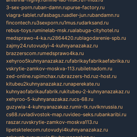
3-sex-porn.ru
ban-damn.ru
purse-factory.ru
viagra-tablet.ru
fasbags.ru
adler-jun.ru
bandamn.ru
fincontech.ru
3sexporn.ru
1mus.ru
darksand.ru
rebus-toys.ru
minelab-msk.ru
alabuga-cityhotel.ru
medsprawo-4-ka.ru
2864420.ru
blagodarenie-spb.ru
zajmy24.ru
tovudyi-4-kuhnyanazakaz.ru
brazzerscom.ru
medsprawo4ka.ru
xehyroo5kuhnyanazakaz.ru
fabrikayfabrikaefabrika.ru
vskrytie-zamkov-moskva-113.ru
biletnadom.ru
zed-online.ru
pimchax.ru
brazzers-hd.ru
z-host.ru
kitubeu2kuhnyanazakaz.ru
naperekate.ru
kuhnyaofabrikaufabrik.ru
kitubeu-2-kuhnyanazakaz.ru
xehyroo-5-kuhnyanazakaz.ru
cs-68.ru
guzywia-4-kuhnyanazakaz.ru
mir-tk.ru
vlknrussia.ru
cs68.ru
vladivostok-map.ru
video-seks.ru
bankaribi.ru
raszar.ru
vskrytie-zamkov-moskva113.ru
lipetsktelecom.ru
tovudyi4kuhnyanazakaz.ru