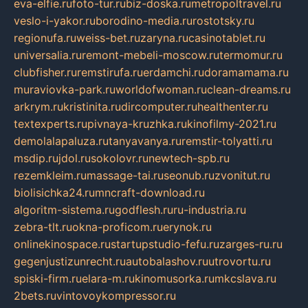
eva-elfie.ru
foto-tur.ru
biz-doska.ru
metropoltravel.ru
veslo-i-yakor.ru
borodino-media.ru
rostotsky.ru
regionufa.ru
weiss-bet.ru
zaryna.ru
casinotablet.ru
universalia.ru
remont-mebeli-moscow.ru
termomur.ru
clubfisher.ru
remstirufa.ru
erdamchi.ru
doramamama.ru
muraviovka-park.ru
worldofwoman.ru
clean-dreams.ru
arkrym.ru
kristinita.ru
dircomputer.ru
healthenter.ru
textexperts.ru
pivnaya-kruzhka.ru
kinofilmy-2021.ru
demolalapaluza.ru
tanyavanya.ru
remstir-tolyatti.ru
msdip.ru
jdol.ru
sokolovr.ru
newtech-spb.ru
rezemkleim.ru
massage-tai.ru
seonub.ru
zvonitut.ru
biolisichka24.ru
mncraft-download.ru
algoritm-sistema.ru
godflesh.ru
ru-industria.ru
zebra-tlt.ru
okna-proficom.ru
erynok.ru
onlinekinospace.ru
startupstudio-fefu.ru
zarges-ru.ru
gegenjustizunrecht.ru
autobalashov.ru
utrovortu.ru
spiski-firm.ru
elara-m.ru
kinomusorka.ru
mkcslava.ru
2bets.ru
vintovoykompressor.ru