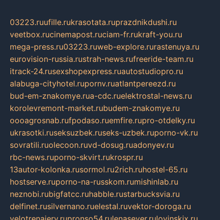
03223.ru
ufille.ru
krasotata.ru
prazdnikdushi.ru
veetbox.ru
cinemapost.ru
ciam-fr.ru
kraft-you.ru
mega-press.ru
03223.ru
web-explore.ru
rastenuya.ru
eurovision-russia.ru
strah-news.ru
freeride-team.ru
itrack-24.ru
sexshopexpress.ru
autostudiopro.ru
alabuga-cityhotel.ru
pornv.ru
atlantpereezd.ru
bud-em-znakomye.ru
a-cdc.ru
elektrostal-news.ru
korolevremont-market.ru
budem-znakomye.ru
oooagrosnab.ru
fpodaso.ru
emfire.ru
pro-otdelky.ru
ukrasotki.ru
seksuzbek.ru
seks-uzbek.ru
porno-vk.ru
sovratili.ru
olecoon.ru
vd-dosug.ru
adonyev.ru
rbc-news.ru
porno-skvirt.ru
krospr.ru
13autor-kolonka.ru
sormol.ru
2rich.ru
hostel-65.ru
hostserve.ru
porno-na-russkom.ru
mishinlab.ru
neznobi.ru
bigfatcc.ru
habble.ru
starbucksvia.ru
delfinet.ru
silvernano.ru
elestal.ru
vektor-doroga.ru
velotrenajery.ru
pronso54.ru
lenasever.ru
lovinskix.ru