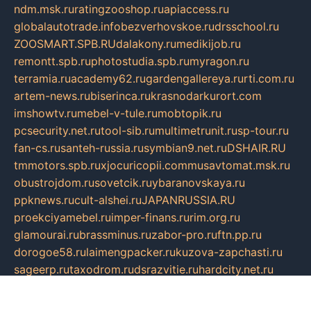
ndm.msk.ru
ratingzooshop.ru
apiaccess.ru
globalautotrade.info
bezverhovskoe.ru
drsschool.ru
ZOOSMART.SPB.RU
dalakony.ru
medikijob.ru
remontt.spb.ru
photostudia.spb.ru
myragon.ru
terramia.ru
academy62.ru
gardengallereya.ru
rti.com.ru
artem-news.ru
biserinca.ru
krasnodarkurort.com
imshowtv.ru
mebel-v-tule.ru
mobtopik.ru
pcsecurity.net.ru
tool-sib.ru
multimetrunit.ru
sp-tour.ru
fan-cs.ru
santeh-russia.ru
symbian9.net.ru
DSHAIR.RU
tmmotors.spb.ru
xjocuricopii.com
musavtomat.msk.ru
obustrojdom.ru
sovetcik.ru
ybaranovskaya.ru
ppknews.ru
cult-alshei.ru
JAPANRUSSIA.RU
proekciyamebel.ru
imper-finans.ru
rim.org.ru
glamourai.ru
brassminus.ru
zabor-pro.ru
ftn.pp.ru
dorogoe58.ru
laimengpacker.ru
kuzova-zapchasti.ru
sageerp.ru
taxodrom.ru
dsrazvitie.ru
hardcity.net.ru
ratinghomegames.ru
topservice25.ru
gubernyan.ru
gtglasslined.ru
ii4.ru
tssport.spb.ru
andorra24.com