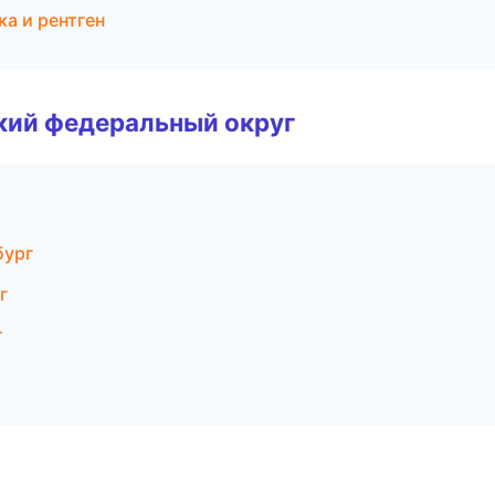
ка и рентген
ский федеральный округ
бург
г
т