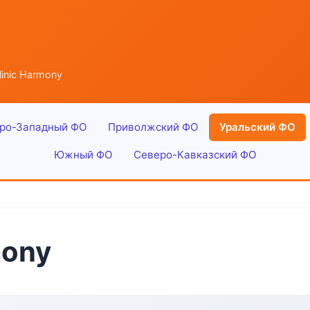
inic Harmony
ро-Западный ФО
Приволжский ФО
Уральский ФО
Южный ФО
Северо-Кавказский ФО
mony