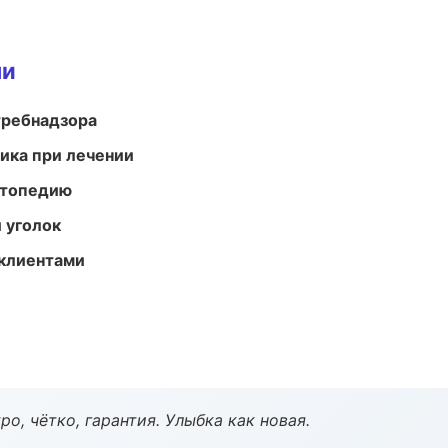
ми
требнадзора
тика при лечении
ортопедию
 уголок
 клиентами
о, чётко, гарантия. Улыбка как новая.