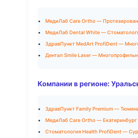
МедиЛаб Care Ortho — Протезирова
МедиЛаб Dental White — Стоматолог
ЗдравПункт MedArt ProfiDent — Мно
Дентал Smile Laser — Многопрофиль
Компании в регионе: Ураль
ЗдравПункт Family Premium — Тюмен
МедиЛаб Care Ortho — Екатеринбург
Стоматология Health ProfiDent — Су