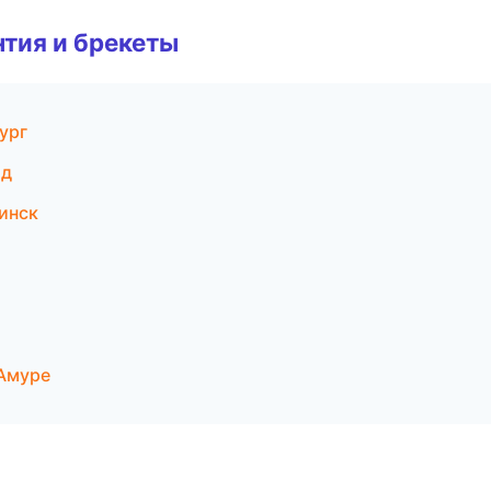
тия и брекеты
ург
од
инск
-Амуре