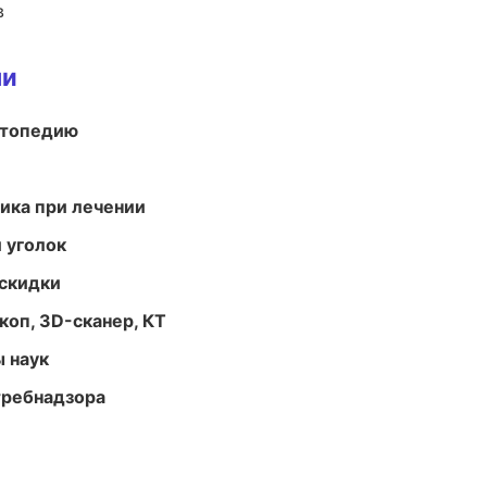
в
ми
ортопедию
тика при лечении
 уголок
скидки
оп, 3D-сканер, КТ
ы наук
требнадзора