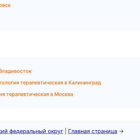
овск
 Владивосток
тология терапевтическая в Калининград
ия терапевтическая в Москва
кий федеральный округ
|
Главная страница
→