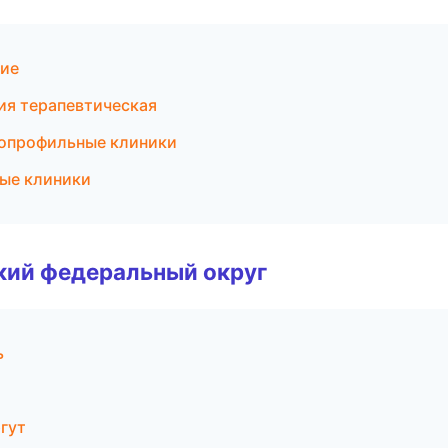
ние
ия терапевтическая
гопрофильные клиники
ные клиники
ский федеральный округ
ь
ргут