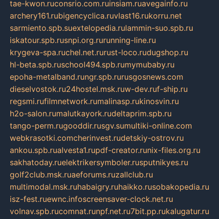
tae-kwon.ru
consrio.com.ru
insiam.ru
avegainfo.ru
archery161.ru
bigencyclica.ru
vlast16.ru
korru.net
sarmiento.spb.su
extelopedia.ru
lammin-suo.spb.ru
iskatour.spb.ru
snpi.org.ru
running-line.ru
krygeva-spa.ru
chel.net.ru
rust-loco.ru
dugshop.ru
hl-beta.spb.ru
school494.spb.ru
mymubaby.ru
epoha-metalband.ru
ngr.spb.ru
rusgosnews.com
dieselvostok.ru
24hostel.msk.ru
w-dev.ru
f-ship.ru
regsmi.ru
filmnetwork.ru
malinasp.ru
kinosvin.ru
h2o-salon.ru
malutkayork.ru
deltaprim.spb.ru
tango-perm.ru
gooddir.ru
sgv.su
multiki-online.com
webkrasotki.com
cherinvest.ru
detskiy-ostrov.ru
ankou.spb.ru
alvesta1.ru
pdf-creator.ru
nix-files.org.ru
sakhatoday.ru
elektrikersymboler.ru
sputnikyes.ru
golf2club.msk.ru
aeforums.ru
zallclub.ru
multimodal.msk.ru
habaigry.ru
haikko.ru
sobakopedia.ru
isz-fest.ru
ewnc.info
screensaver-clock.net.ru
volnav.spb.ru
comnat.ru
npf.net.ru
7bit.pp.ru
kalugatur.ru