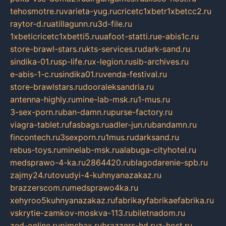
tehosmotre.ru
varieta-yug.ru
cricetc1xbetr1xbetcc2.ru
raytor-d.ru
atillagunn.ru
3d-file.ru
1xbeticricetc1xbetti5.ru
uafoot-statti.ru
e-abis1c.ru
store-brawl-stars.ru
kts-services.ru
dark-sand.ru
sindika-01.ru
sp-life.ru
x-legion.ru
sib-archives.ru
e-abis-1-c.ru
sindika01.ru
venda-festival.ru
store-brawlstars.ru
dooraleksandria.ru
antenna-highly.ru
mine-lab-msk.ru
1-mus.ru
3-sex-porn.ru
ban-damn.ru
purse-factory.ru
viagra-tablet.ru
fasbags.ru
adler-jun.ru
bandamn.ru
fincontech.ru
3sexporn.ru
1mus.ru
darksand.ru
rebus-toys.ru
minelab-msk.ru
alabuga-cityhotel.ru
medsprawo-4-ka.ru
2864420.ru
blagodarenie-spb.ru
zajmy24.ru
tovudyi-4-kuhnyanazakaz.ru
brazzerscom.ru
medsprawo4ka.ru
xehyroo5kuhnyanazakaz.ru
fabrikayfabrikaefabrika.ru
vskrytie-zamkov-moskva-113.ru
biletnadom.ru
zed-online.ru
pimchax.ru
brazzers-hd.ru
z-host.ru