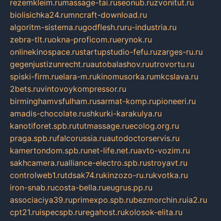
rezemkleim.ru
massage-tai.ru
seonub.ru
zvonitut.ru
biolisichka24.ru
mncraft-download.ru
algoritm-sistema.ru
godflesh.ru
ru-industria.ru
zebra-tlt.ru
okna-proficom.ru
erynok.ru
onlinekinospace.ru
startupstudio-fefu.ru
zarges-ru.ru
gegenjustizunrecht.ru
autobalashov.ru
utrovortu.ru
spiski-firm.ru
elara-m.ru
kinomusorka.ru
mkcslava.ru
2bets.ru
vintovoykompressor.ru
birminghamvsfulham.ru
sarmat-komp.ru
pioneeri.ru
amadis-chocolate.ru
shkurki-karakulya.ru
kanotiforet.spb.ru
tutmassage.ru
ecolog.org.ru
praga.spb.ru
falcorussia.ru
autodoctorservis.ru
kamertondom.spb.ru
net-life.net.ru
avto-vozim.ru
sakhcamera.ru
alliance-electro.spb.ru
stroyavt.ru
controlweb1.ru
tdsak74.ru
kinzozo-ru.ru
kvotka.ru
iron-snab.ru
costa-bella.ru
eugrus.pp.ru
associaciya39.ru
primexpo.spb.ru
bezmorchin.ru
ia2.ru
cpt21.ru
ispecspb.ru
regahost.ru
kolosok-elita.ru