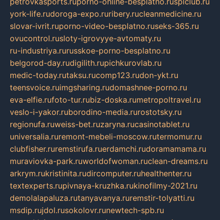
petrovkasports.ru
porno-online-besplatno.ru
splclub.ru
york-life.ru
doroga-expo.ru
ribery.ru
cleanmedicine.ru
slovar-ivrit.ru
porno-video-besplatno.ru
seks-365.ru
ovucontrol.ru
sloty-igrovyye-avtomaty.ru
ru-industriya.ru
russkoe-porno-besplatno.ru
belgorod-day.ru
digilith.ru
pichkurovlab.ru
medic-today.ru
taksu.ru
comp123.ru
don-ykt.ru
teensvoice.ru
imgsharing.ru
domashnee-porno.ru
eva-elfie.ru
foto-tur.ru
biz-doska.ru
metropoltravel.ru
veslo-i-yakor.ru
borodino-media.ru
rostotsky.ru
regionufa.ru
weiss-bet.ru
zaryna.ru
casinotablet.ru
universalia.ru
remont-mebeli-moscow.ru
termomur.ru
clubfisher.ru
remstirufa.ru
erdamchi.ru
doramamama.ru
muraviovka-park.ru
worldofwoman.ru
clean-dreams.ru
arkrym.ru
kristinita.ru
dircomputer.ru
healthenter.ru
textexperts.ru
pivnaya-kruzhka.ru
kinofilmy-2021.ru
demolalapaluza.ru
tanyavanya.ru
remstir-tolyatti.ru
msdip.ru
jdol.ru
sokolovr.ru
newtech-spb.ru