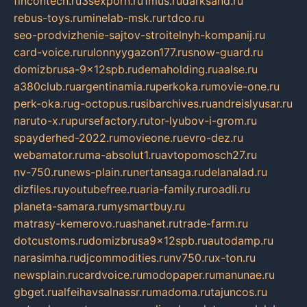
fincontech.ru
3sexporn.ru
1mus.ru
darksand.ru
rebus-toys.ru
minelab-msk.ru
rtdco.ru
seo-prodvizhenie-sajtov-stroitelnyh-kompanij.ru
card-voice.ru
rulonnyygazon177.ru
snow-guard.ru
domizbrusa-9x12spb.ru
demaholding.ru
aalse.ru
a380club.ru
argentinamia.ru
perkoka.ru
movie-one.ru
perk-oka.ru
g-octopus.ru
sibarchives.ru
andreislyusar.ru
naruto-x.ru
pursefactory.ru
tor-lyubov-i-grom.ru
spayderhed-2022.ru
movieone.ru
evro-dez.ru
webamator.ru
ma-absolut1.ru
avtopomosch27.ru
nv-750.ru
news-plain.ru
nertansaga.ru
delanalad.ru
dizfiles.ru
youtubefree.ru
aria-family.ru
roadli.ru
planeta-samara.ru
mysmartbuy.ru
matrasy-kemerovo.ru
ashanet.ru
trade-farm.ru
dotcustoms.ru
domizbrusa9x12spb.ru
autodamp.ru
narasimha.ru
djcommodities.ru
nv750.ru
x-ton.ru
newsplain.ru
cardvoice.ru
modopaper.ru
manunae.ru
gbget.ru
alfeihavsalnassr.ru
madoma.ru
tajuncos.ru