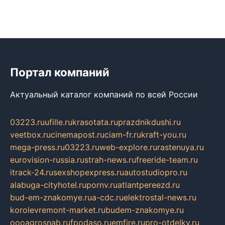
Портал компаний
Актуальный каталог компаний по всей России
03223.ru
ufille.ru
krasotata.ru
prazdnikdushi.ru
veetbox.ru
cinemapost.ru
ciam-fr.ru
kraft-you.ru
mega-press.ru
03223.ru
web-explore.ru
rastenuya.ru
eurovision-russia.ru
strah-news.ru
freeride-team.ru
itrack-24.ru
sexshopexpress.ru
autostudiopro.ru
alabuga-cityhotel.ru
pornv.ru
atlantpereezd.ru
bud-em-znakomye.ru
a-cdc.ru
elektrostal-news.ru
korolevremont-market.ru
budem-znakomye.ru
oooagrosnab.ru
fpodaso.ru
emfire.ru
pro-otdelky.ru