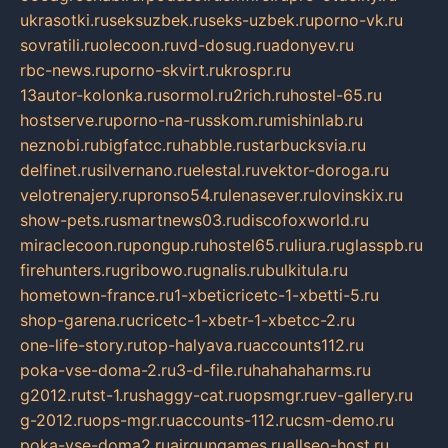
ukrasotki.ru
seksuzbek.ru
seks-uzbek.ru
porno-vk.ru
sovratili.ru
olecoon.ru
vd-dosug.ru
adonyev.ru
rbc-news.ru
porno-skvirt.ru
krospr.ru
13autor-kolonka.ru
sormol.ru
2rich.ru
hostel-65.ru
hostserve.ru
porno-na-russkom.ru
mishinlab.ru
neznobi.ru
bigfatcc.ru
habble.ru
starbucksvia.ru
delfinet.ru
silvernano.ru
elestal.ru
vektor-doroga.ru
velotrenajery.ru
pronso54.ru
lenasever.ru
lovinskix.ru
show-pets.ru
smartnews03.ru
discofoxworld.ru
miraclecoon.ru
pongup.ru
hostel65.ru
liura.ru
glasspb.ru
firehunters.ru
gribowo.ru
gnalis.ru
bulkitula.ru
hometown-france.ru
1-xbeticricetc-1-xbetti-5.ru
shop-garena.ru
cricetc-1-xbetr-1-xbetcc-2.ru
one-life-story.ru
top-halyava.ru
accounts112.ru
poka-vse-doma-2.ru
3-d-file.ru
hahahaharms.ru
g2012.ru
tst-1.ru
shaggy-cat.ru
opsmgr.ru
ev-gallery.ru
g-2012.ru
ops-mgr.ru
accounts-112.ru
csm-demo.ru
poka-vse-doma2.ru
airgungames.ru
allseo-host.ru