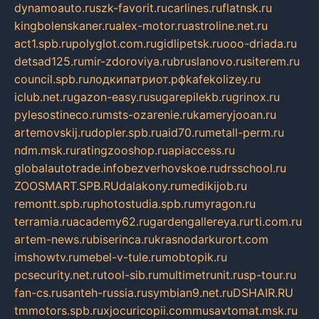
dynamoauto.ru
szk-favorit.ru
carlines.ru
flatnsk.ru
kingbolenskaner.ru
alex-motor.ru
astroline.net.ru
act1.spb.ru
polyglot.com.ru
gidlipetsk.ru
ooo-driada.ru
detsad125.ru
mir-zdoroviya.ru
bruslanovo.ru
siterem.ru
council.spb.ru
лодкипатриот.рф
kafekolizey.ru
iclub.net.ru
gazon-easy.ru
sugarepilekb.ru
grinox.ru
pylesostineco.ru
msts-ozarenie.ru
kameryjooan.ru
artemovskij.ru
dopler.spb.ru
aid70.ru
metall-perm.ru
ndm.msk.ru
ratingzooshop.ru
apiaccess.ru
globalautotrade.info
bezverhovskoe.ru
drsschool.ru
ZOOSMART.SPB.RU
dalakony.ru
medikijob.ru
remontt.spb.ru
photostudia.spb.ru
myragon.ru
terramia.ru
academy62.ru
gardengallereya.ru
rti.com.ru
artem-news.ru
biserinca.ru
krasnodarkurort.com
imshowtv.ru
mebel-v-tule.ru
mobtopik.ru
pcsecurity.net.ru
tool-sib.ru
multimetrunit.ru
sp-tour.ru
fan-cs.ru
santeh-russia.ru
symbian9.net.ru
DSHAIR.RU
tmmotors.spb.ru
xjocuricopii.com
musavtomat.msk.ru