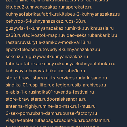
kitubeu2kuhnyanazakaz.ru
naperekate.ru
kuhnyaofabrikaufabrik.ru
kitubeu-2-kuhnyanazakaz.ru
xehyroo-5-kuhnyanazakaz.ru
cs-68.ru
guzywia-4-kuhnyanazakaz.ru
mir-tk.ru
vlknrussia.ru
cs68.ru
vladivostok-map.ru
video-seks.ru
bankaribi.ru
raszar.ru
vskrytie-zamkov-moskva113.ru
lipetsktelecom.ru
tovudyi4kuhnyanazakaz.ru
seksuzb.ru
guzywia4kuhnyanazakaz.ru
fabrikaofabrikaokuhny.ru
kuhnyaekuhnyaafabrika.ru
kuhnyaykuhnyayfabrika.ru
e-abis1c.ru
store-brawl-stars.ru
kts-services.ru
dark-sand.ru
sindika-01.ru
sp-life.ru
x-legion.ru
sib-archives.ru
e-abis-1-c.ru
sindika01.ru
venda-festival.ru
store-brawlstars.ru
dooraleksandria.ru
antenna-highly.ru
mine-lab-msk.ru
1-mus.ru
3-sex-porn.ru
ban-damn.ru
purse-factory.ru
viagra-tablet.ru
fasbags.ru
adler-jun.ru
bandamn.ru