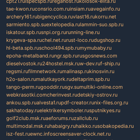
cpt21.ru
ispecspb.ru
regahost.ru
kolosok-elita.ru
tae-kwon.ru
consrio.com.ru
insiam.ru
avegainfo.ru
archery161.ru
bigencyclica.ru
vlast16.ru
korru.net
sarmiento.spb.su
extelopedia.ru
lammin-suo.spb.ru
iskatour.spb.ru
snpi.org.ru
running-line.ru
krygeva-spa.ru
chel.net.ru
rust-loco.ru
dugshop.ru
hl-beta.spb.ru
school494.spb.ru
mymubaby.ru
epoha-metalband.ru
ngr.spb.ru
rusgosnews.com
dieselvostok.ru
24hostel.msk.ru
w-dev.ru
f-ship.ru
regsmi.ru
filmnetwork.ru
malinasp.ru
kinosvin.ru
h2o-salon.ru
malutkayork.ru
deltaprim.spb.ru
tango-perm.ru
gooddir.ru
sgv.su
multiki-online.com
webkrasotki.com
cherinvest.ru
detskiy-ostrov.ru
ankou.spb.ru
alvesta1.ru
pdf-creator.ru
nix-files.org.ru
sakhatoday.ru
elektrikersymboler.ru
sputnikyes.ru
golf2club.msk.ru
aeforums.ru
zallclub.ru
multimodal.msk.ru
habaigry.ru
haikko.ru
sobakopedia.ru
isz-fest.ru
ewnc.info
screensaver-clock.net.ru