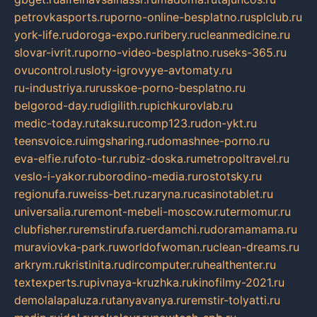
petrovkasports.ru
porno-online-besplatno.ru
splclub.ru
york-life.ru
doroga-expo.ru
ribery.ru
cleanmedicine.ru
slovar-ivrit.ru
porno-video-besplatno.ru
seks-365.ru
ovucontrol.ru
sloty-igrovyye-avtomaty.ru
ru-industriya.ru
russkoe-porno-besplatno.ru
belgorod-day.ru
digilith.ru
pichkurovlab.ru
medic-today.ru
taksu.ru
comp123.ru
don-ykt.ru
teensvoice.ru
imgsharing.ru
domashnee-porno.ru
eva-elfie.ru
foto-tur.ru
biz-doska.ru
metropoltravel.ru
veslo-i-yakor.ru
borodino-media.ru
rostotsky.ru
regionufa.ru
weiss-bet.ru
zaryna.ru
casinotablet.ru
universalia.ru
remont-mebeli-moscow.ru
termomur.ru
clubfisher.ru
remstirufa.ru
erdamchi.ru
doramamama.ru
muraviovka-park.ru
worldofwoman.ru
clean-dreams.ru
arkrym.ru
kristinita.ru
dircomputer.ru
healthenter.ru
textexperts.ru
pivnaya-kruzhka.ru
kinofilmy-2021.ru
demolalapaluza.ru
tanyavanya.ru
remstir-tolyatti.ru