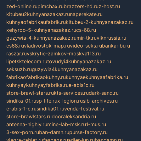
zed-online.ru
pimchax.ru
brazzers-hd.ru
z-host.ru
kitubeu2kuhnyanazakaz.ru
naperekate.ru
kuhnyaofabrikaufabrik.ru
kitubeu-2-kuhnyanazakaz.ru
xehyroo-5-kuhnyanazakaz.ru
cs-68.ru
guzywia-4-kuhnyanazakaz.ru
mir-tk.ru
vlknrussia.ru
cs68.ru
vladivostok-map.ru
video-seks.ru
bankaribi.ru
raszar.ru
vskrytie-zamkov-moskva113.ru
lipetsktelecom.ru
tovudyi4kuhnyanazakaz.ru
seksuzb.ru
guzywia4kuhnyanazakaz.ru
fabrikaofabrikaokuhny.ru
kuhnyaekuhnyaafabrika.ru
kuhnyaykuhnyayfabrika.ru
e-abis1c.ru
store-brawl-stars.ru
kts-services.ru
dark-sand.ru
sindika-01.ru
sp-life.ru
x-legion.ru
sib-archives.ru
e-abis-1-c.ru
sindika01.ru
venda-festival.ru
store-brawlstars.ru
dooraleksandria.ru
antenna-highly.ru
mine-lab-msk.ru
1-mus.ru
3-sex-porn.ru
ban-damn.ru
purse-factory.ru
viagra-tablet.ru
fasbags.ru
adler-jun.ru
bandamn.ru