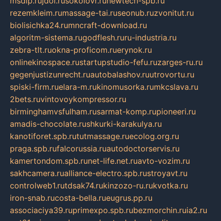
msdip.ru
jdol.ru
sokolovr.ru
newtech-spb.ru
rezemkleim.ru
massage-tai.ru
seonub.ru
zvonitut.ru
biolisichka24.ru
mncraft-download.ru
algoritm-sistema.ru
godflesh.ru
ru-industria.ru
zebra-tlt.ru
okna-proficom.ru
erynok.ru
onlinekinospace.ru
startupstudio-fefu.ru
zarges-ru.ru
gegenjustizunrecht.ru
autobalashov.ru
utrovortu.ru
spiski-firm.ru
elara-m.ru
kinomusorka.ru
mkcslava.ru
2bets.ru
vintovoykompressor.ru
birminghamvsfulham.ru
sarmat-komp.ru
pioneeri.ru
amadis-chocolate.ru
shkurki-karakulya.ru
kanotiforet.spb.ru
tutmassage.ru
ecolog.org.ru
praga.spb.ru
falcorussia.ru
autodoctorservis.ru
kamertondom.spb.ru
net-life.net.ru
avto-vozim.ru
sakhcamera.ru
alliance-electro.spb.ru
stroyavt.ru
controlweb1.ru
tdsak74.ru
kinzozo-ru.ru
kvotka.ru
iron-snab.ru
costa-bella.ru
eugrus.pp.ru
associaciya39.ru
primexpo.spb.ru
bezmorchin.ru
ia2.ru