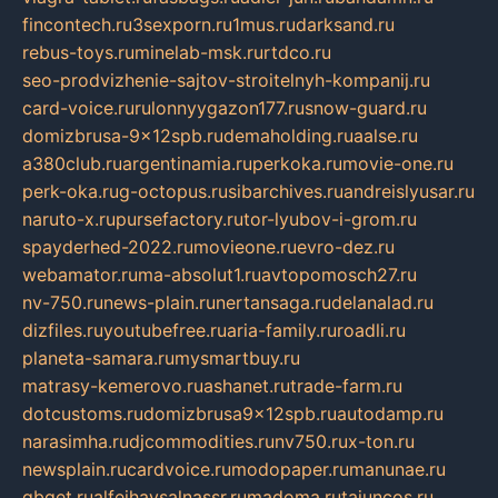
fincontech.ru
3sexporn.ru
1mus.ru
darksand.ru
rebus-toys.ru
minelab-msk.ru
rtdco.ru
seo-prodvizhenie-sajtov-stroitelnyh-kompanij.ru
card-voice.ru
rulonnyygazon177.ru
snow-guard.ru
domizbrusa-9x12spb.ru
demaholding.ru
aalse.ru
a380club.ru
argentinamia.ru
perkoka.ru
movie-one.ru
perk-oka.ru
g-octopus.ru
sibarchives.ru
andreislyusar.ru
naruto-x.ru
pursefactory.ru
tor-lyubov-i-grom.ru
spayderhed-2022.ru
movieone.ru
evro-dez.ru
webamator.ru
ma-absolut1.ru
avtopomosch27.ru
nv-750.ru
news-plain.ru
nertansaga.ru
delanalad.ru
dizfiles.ru
youtubefree.ru
aria-family.ru
roadli.ru
planeta-samara.ru
mysmartbuy.ru
matrasy-kemerovo.ru
ashanet.ru
trade-farm.ru
dotcustoms.ru
domizbrusa9x12spb.ru
autodamp.ru
narasimha.ru
djcommodities.ru
nv750.ru
x-ton.ru
newsplain.ru
cardvoice.ru
modopaper.ru
manunae.ru
gbget.ru
alfeihavsalnassr.ru
madoma.ru
tajuncos.ru