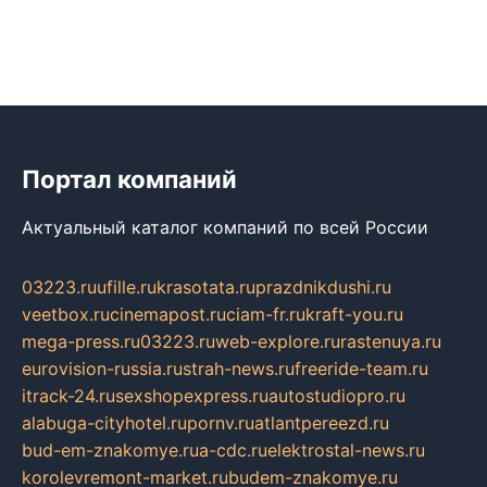
Портал компаний
Актуальный каталог компаний по всей России
03223.ru
ufille.ru
krasotata.ru
prazdnikdushi.ru
veetbox.ru
cinemapost.ru
ciam-fr.ru
kraft-you.ru
mega-press.ru
03223.ru
web-explore.ru
rastenuya.ru
eurovision-russia.ru
strah-news.ru
freeride-team.ru
itrack-24.ru
sexshopexpress.ru
autostudiopro.ru
alabuga-cityhotel.ru
pornv.ru
atlantpereezd.ru
bud-em-znakomye.ru
a-cdc.ru
elektrostal-news.ru
korolevremont-market.ru
budem-znakomye.ru