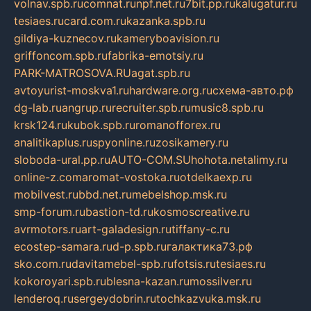
volnav.spb.ru
comnat.ru
npf.net.ru
7bit.pp.ru
kalugatur.ru
tesiaes.ru
card.com.ru
kazanka.spb.ru
gildiya-kuznecov.ru
kameryboavision.ru
griffoncom.spb.ru
fabrika-emotsiy.ru
PARK-MATROSOVA.RU
agat.spb.ru
avtoyurist-moskva1.ru
hardware.org.ru
схема-авто.рф
dg-lab.ru
angrup.ru
recruiter.spb.ru
music8.spb.ru
krsk124.ru
kubok.spb.ru
romanofforex.ru
analitikaplus.ru
spyonline.ru
zosikamery.ru
sloboda-ural.pp.ru
AUTO-COM.SU
hohota.net
alimy.ru
online-z.com
aromat-vostoka.ru
otdelkaexp.ru
mobilvest.ru
bbd.net.ru
mebelshop.msk.ru
smp-forum.ru
bastion-td.ru
kosmoscreative.ru
avrmotors.ru
art-galadesign.ru
tiffany-c.ru
ecostep-samara.ru
d-p.spb.ru
галактика73.рф
sko.com.ru
davitamebel-spb.ru
fotsis.ru
tesiaes.ru
kokoroyari.spb.ru
blesna-kazan.ru
mossilver.ru
lenderoq.ru
sergeydobrin.ru
tochkazvuka.msk.ru