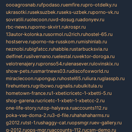
oooagrosnab.ru
fpodaso.ru
emfire.ru
pro-otdelky.ru
ukrasotki.ru
seksuzbek.ru
seks-uzbek.ru
porno-vk.ru
sovratili.ru
olecoon.ru
vd-dosug.ru
adonyev.ru
rbc-news.ru
porno-skvirt.ru
krospr.ru
13autor-kolonka.ru
sormol.ru
2rich.ru
hostel-65.ru
hostserve.ru
porno-na-russkom.ru
mishinlab.ru
neznobi.ru
bigfatcc.ru
habble.ru
starbucksvia.ru
delfinet.ru
silvernano.ru
elestal.ru
vektor-doroga.ru
velotrenajery.ru
pronso54.ru
lenasever.ru
lovinskix.ru
show-pets.ru
smartnews03.ru
discofoxworld.ru
miraclecoon.ru
pongup.ru
hostel65.ru
liura.ru
glasspb.ru
firehunters.ru
gribowo.ru
gnalis.ru
bulkitula.ru
hometown-france.ru
1-xbeticricetc-1-xbetti-5.ru
shop-garena.ru
cricetc-1-xbetr-1-xbetcc-2.ru
one-life-story.ru
top-halyava.ru
accounts112.ru
poka-vse-doma-2.ru
3-d-file.ru
hahahaharms.ru
g2012.ru
tst-1.ru
shaggy-cat.ru
opsmgr.ru
ev-gallery.ru
g-2012.ru
ops-mgr.ru
accounts-112.ru
csm-demo.ru