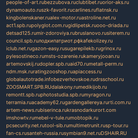
people-of-art.ru
bezzubova.ru
clubtibet.ru
orior-aks.ru
dynamoauto.ru
szk-favorit.ru
carlines.ru
flatnsk.ru
kingbolenskaner.ru
alex-motor.ru
astroline.net.ru
act1.spb.ru
polyglot.com.ru
gidlipetsk.ru
ooo-driada.ru
detsad125.ru
mir-zdoroviya.ru
bruslanovo.ru
siterem.ru
council.spb.ru
лодкипатриот.рф
kafekolizey.ru
iclub.net.ru
gazon-easy.ru
sugarepilekb.ru
grinox.ru
pylesostineco.ru
msts-ozarenie.ru
kameryjooan.ru
artemovskij.ru
dopler.spb.ru
aid70.ru
metall-perm.ru
ndm.msk.ru
ratingzooshop.ru
apiaccess.ru
globalautotrade.info
bezverhovskoe.ru
drsschool.ru
ZOOSMART.SPB.RU
dalakony.ru
medikijob.ru
remontt.spb.ru
photostudia.spb.ru
myragon.ru
terramia.ru
academy62.ru
gardengallereya.ru
rti.com.ru
artem-news.ru
biserinca.ru
krasnodarkurort.com
imshowtv.ru
mebel-v-tule.ru
mobtopik.ru
pcsecurity.net.ru
tool-sib.ru
multimetrunit.ru
sp-tour.ru
fan-cs.ru
santeh-russia.ru
symbian9.net.ru
DSHAIR.RU