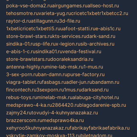
poka-vse-doma2.ru
airgungames.ru
allseo-host.ru
tehosmotre.ru
varieta-yug.ru
cricetc1xbetr1xbetcc2.ru
raytor-d.ru
atillagunn.ru
3d-file.ru
1xbeticricetc1xbetti5.ru
uafoot-statti.ru
e-abis1c.ru
store-brawl-stars.ru
kts-services.ru
dark-sand.ru
sindika-01.ru
sp-life.ru
x-legion.ru
sib-archives.ru
e-abis-1-c.ru
sindika01.ru
venda-festival.ru
store-brawlstars.ru
dooraleksandria.ru
antenna-highly.ru
mine-lab-msk.ru
1-mus.ru
3-sex-porn.ru
ban-damn.ru
purse-factory.ru
viagra-tablet.ru
fasbags.ru
adler-jun.ru
bandamn.ru
fincontech.ru
3sexporn.ru
1mus.ru
darksand.ru
rebus-toys.ru
minelab-msk.ru
alabuga-cityhotel.ru
medsprawo-4-ka.ru
2864420.ru
blagodarenie-spb.ru
zajmy24.ru
tovudyi-4-kuhnyanazakaz.ru
brazzerscom.ru
medsprawo4ka.ru
xehyroo5kuhnyanazakaz.ru
fabrikayfabrikaefabrika.ru
vskrytie-zamkov-moskva-113.ru
biletnadom.ru