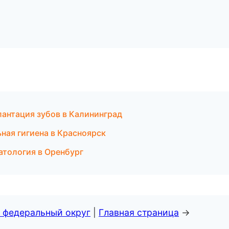
антация зубов в Калининград
ная гигиена в Красноярск
атология в Оренбург
 федеральный округ
|
Главная страница
→