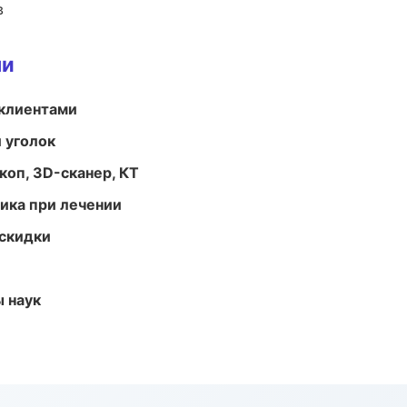
в
ми
 клиентами
 уголок
оп, 3D-сканер, КТ
тика при лечении
скидки
ы наук