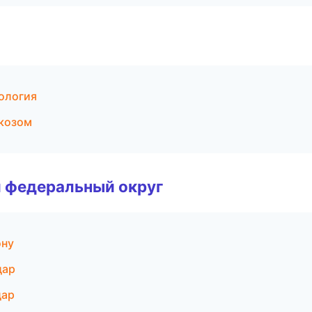
ология
ркозом
 федеральный округ
ону
дар
дар