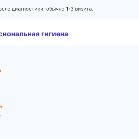
сле диагностики, обычно 1-3 визита.
иональная гигиена
а
у
ц
к
к