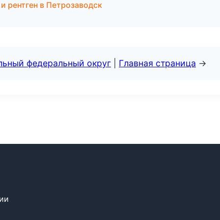
 и рентген в Петрозаводск
альный федеральный округ
|
Главная страница
→
сии