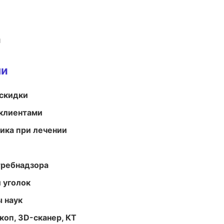
и
ми
скидки
 клиентами
тика при лечении
требнадзора
 уголок
ы наук
оп, 3D-сканер, КТ