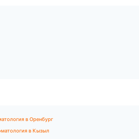
ж
матология в Оренбург
томатология в Кызыл