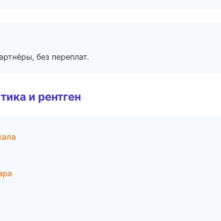
артнёры, без переплат.
тика и рентген
кала
ара