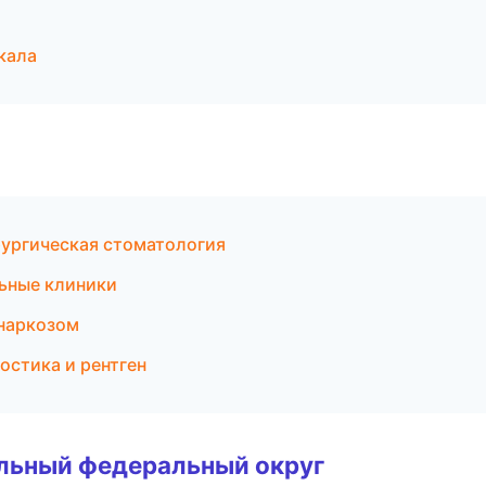
кала
рургическая стоматология
ьные клиники
 наркозом
остика и рентген
альный федеральный округ